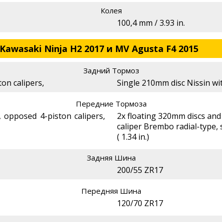
Колея
100,4 mm / 3.93 in.
awasaki Ninja H2 2017 и MV Agusta F4 2015
Задний Тормоз
on calipers,
Single 210mm disc Nissin wit
Передние Тормоза
 opposed 4-piston calipers,
2x floating 320mm discs and
caliper Brembo radial-type, 
( 1.34 in.)
Задняя Шина
200/55 ZR17
Передняя Шина
120/70 ZR17