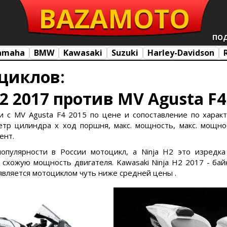
BAZA
MOTO
ПО
amaha
BMW
Kawasaki
Suzuki
Harley-Davidson
циклов:
2 2017 против MV Agusta F4
и с MV Agusta F4 2015 по цене и сопоставление по характе
тр цилиндра х ход поршня, макс. мощность, макс. мощност
ент.
популярности в России мотоцикл, а Ninja H2 это изредк
хожую мощность двигателя. Kawasaki Ninja H2 2017 - бай
 является мотоциклом чуть ниже средней цены .