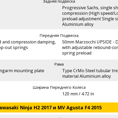
Задняя подвеска
Progressive Sachs, single 
compression (High speed/L
preload adjustment Single s
Aluminium alloy
Передняя Подвеска
d and compression damping,
50mm Marzocchi UPSIDE - DO
top-out springs
with adjustable rebound-co
spring preload
Рама
swingarm mounting plate
Type CrMo Steel tubular trel
material Aluminium alloy
Ширина Переднего Колеса
120 mm / 4.72 in
wasaki Ninja H2 2017 и MV Agusta F4 2015