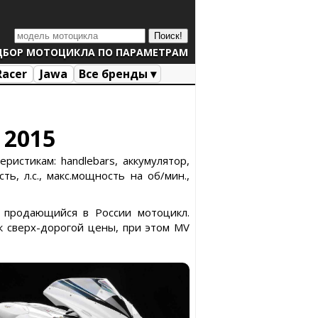
ДБОР МОТОЦИКЛА ПО ПАРАМЕТРАМ
Racer
Jawa
Все бренды ▾
 2015
ристикам: handlebars, аккумулятор,
ь, л.с., макс.мощность на об/мин.,
а продающийся в России мотоцикл.
к сверх-дорогой цены, при этом MV