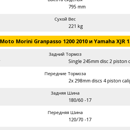
795 mm
Сухой Вес
221 kg
Moto Morini Granpasso 1200 2010 и Yamaha XJR 1
Задний Тормоз
r
Single 245mm disc 2 piston c
Передние Тормоза
2x 298mm discs 4 piston cal
Задняя Шина
180/60 -17
Передняя Шина
120/70 -17