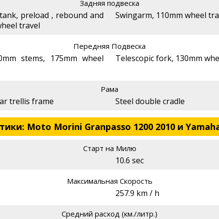
Задняя подвеска
 tank, preload , rebound and
Swingarm, 110mm wheel trav
heel travel
Передняя Подвеска
50mm stems, 175mm wheel
Telescopic fork, 130mm whee
Рама
ar trellis frame
Steel double cradle
ки: Moto Morini Granpasso 1200 2010 и Yamaha 
Старт на Милю
10.6 sec
Максимальная Скорость
257.9 km / h
Средний расход (км./литр.)