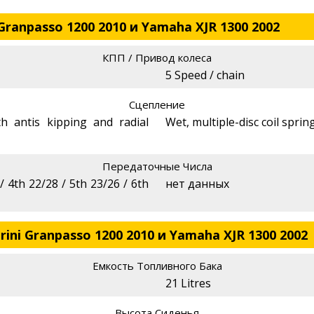
ranpasso 1200 2010 и Yamaha XJR 1300 2002
КПП / Привод колеса
5 Speed / chain
Сцепление
th antis kipping and radial
Wet, multiple-disc coil sprin
Передаточные Числа
/ 4th 22/28 / 5th 23/26 / 6th
нет данных
ni Granpasso 1200 2010 и Yamaha XJR 1300 2002
Емкость Топливного Бака
21 Litres
Высота Сиденья