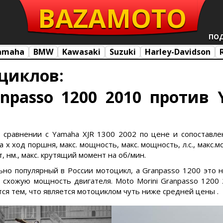
BAZA
MOTO
ПО
amaha
BMW
Kawasaki
Suzuki
Harley-Davidson
циклов:
anpasso 1200 2010 против 
в сравнении с Yamaha XJR 1300 2002 по цене и сопоставлен
х ход поршня, макс. мощность, макс. мощность, л.с., макс.м
, нм., макс. крутящий момент на об/мин.
льно популярный в России мотоцикл, а Granpasso 1200 это
хожую мощность двигателя. Moto Morini Granpasso 1200 
ся тем, что является мотоциклом чуть ниже средней цены .