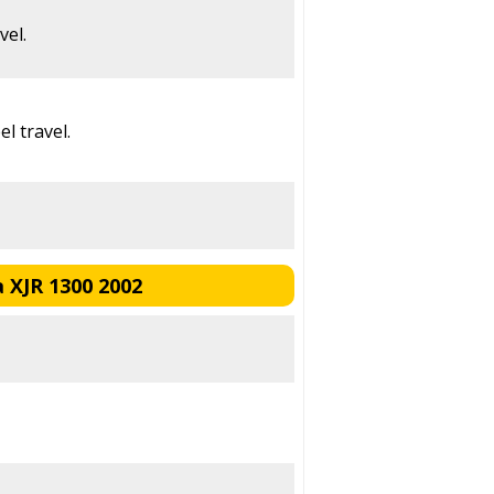
el.
l travel.
XJR 1300 2002