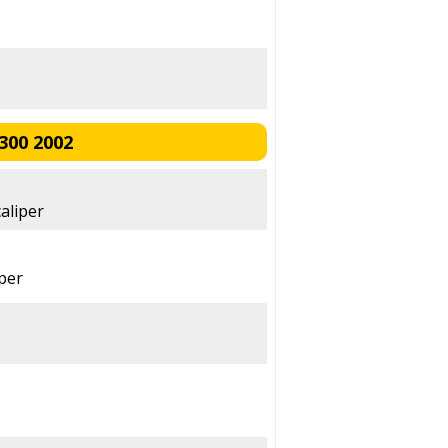
300 2002
aliper
iper