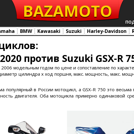
BAZA
MOTO
ПО
amaha
BMW
Kawasaki
Suzuki
Harley-Davidson
циклов:
 2020 против Suzuki GSX-R 7
 2006 модельным годом по цене и сопоставление по характерис
 диаметр цилиндра х ход поршня, макс. мощность, макс. мощно
ьма популярный в России мотоцикл, а GSX-R 750 это весьма
ость двигателя. Оба мотоцикла примерно одинаковой сре