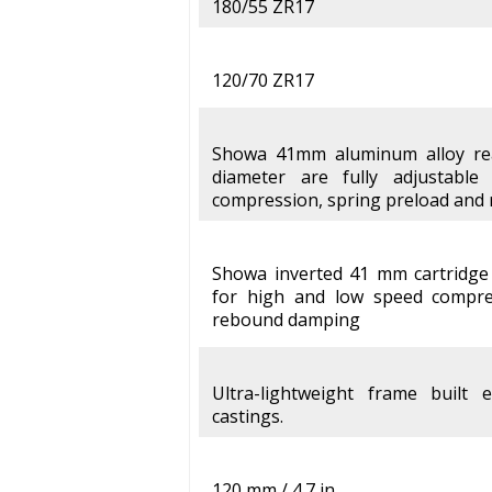
180/55 ZR17
120/70 ZR17
Showa 41mm aluminum alloy re
diameter are fully adjustabl
compression, spring preload an
Showa inverted 41 mm cartridge f
for high and low speed compres
rebound damping
Ultra-lightweight frame built 
castings.
120 mm / 4.7 in.