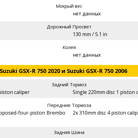
Мокрый вес
нет данных
Дорожный Просвет
130 mm / 5.1 in
Колея
нет данных
uzuki GSX-R 750 2020 и Suzuki GSX-R 750 2006
Задний Тормоз
piston caliper
Single 220mm disc 1 piston c
Передние Тормоза
opposed-four-piston Brembo
2x 310mm disc 4 piston cali
Задняя Шина