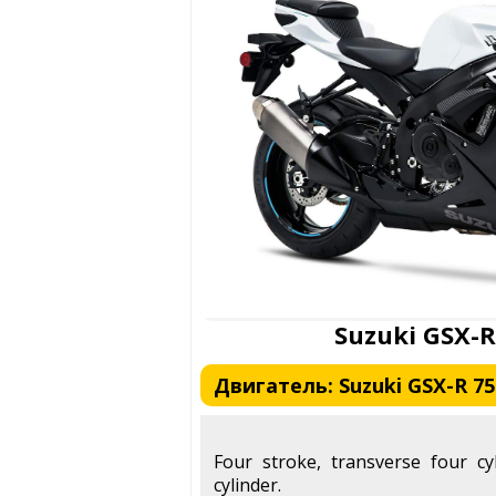
Suzuki GSX-R
Двигатель: Suzuki GSX-R 750
Four stroke, transverse four cy
cylinder.