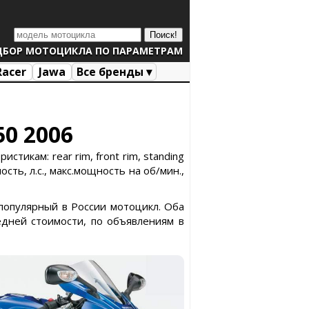
ДБОР МОТОЦИКЛА ПО ПАРАМЕТРАМ
Racer
Jawa
Все бренды ▾
50 2006
тикам: rear rim, front rim, standing
сть, л.с., макс.мощность на об/мин.,
 популярный в России мотоцикл. Оба
дней стоимости, по объявлениям в