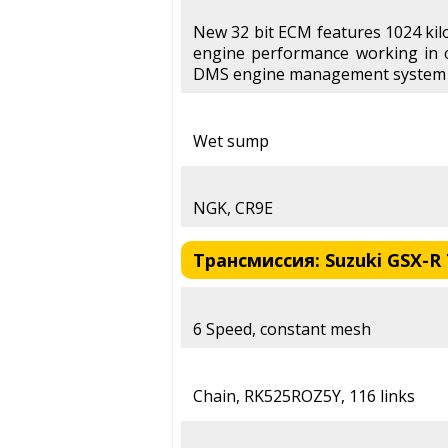
New 32 bit ECM features 1024 ki
engine performance working in c
DMS engine management system
Wet sump
NGK, CR9E
Трансмиссия: Suzuki GSX-R 7
6 Speed, constant mesh
Chain, RK525ROZ5Y, 116 links