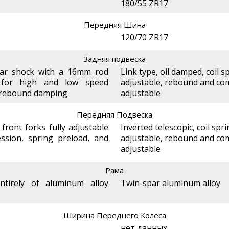
180/55 ZR17
Передняя Шина
120/70 ZR17
Задняя подвеска
ar shock with a 16mm rod
Link type, oil damped, coil s
e for high and low speed
adjustable, rebound and co
d rebound damping
adjustable
Передняя Подвеска
ront forks fully adjustable
Inverted telescopic, coil spri
sion, spring preload, and
adjustable, rebound and co
adjustable
Рама
entirely of aluminum alloy
Twin-spar aluminum alloy
Ширина Переднего Колеса
нет данных