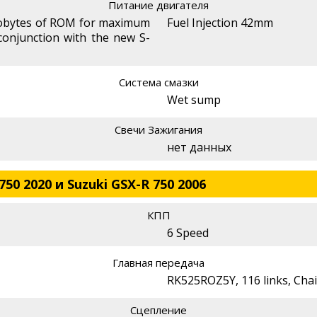
Питание двигателя
lobytes of ROM for maximum
Fuel Injection 42mm
onjunction with the new S-
Система смазки
Wet sump
Свечи Зажигания
нет данных
50 2020 и Suzuki GSX-R 750 2006
КПП
6 Speed
Главная передача
RK525ROZ5Y, 116 links, Cha
Сцепление