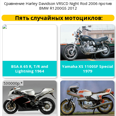
Сравнение Harley Davidson VRSCD Night Rod 2006 против
BMW R1200GS 2012
Пять случайных мотоциклов:
BSA A 65 R, T/R and
Yamaha XS 1100SF Special
Lightning 1964
1979
530000р.*