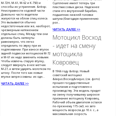
М-72Н, М-61, М-62 и К-750) и
Сцепление имеет теперь три
способы их устранения. &nbsp;
пластмассовых диска. Надежнее
Неисправности ходовой части
стали его внутренний барабан,
Довольно часто водители
подшипник нижней головки
жалуются на облом спиц колеса.
шатуна (благодаря применению
Это вызывается обычно
рол...
недостаточным или же, наоборот,
ЧИТАТЬ ДАЛЕЕ >>
чрезмерным натяжением
отдельных спиц. Между тем они
Мотоцикл Восход
должны быть натянуты
равномерно, что легко
- идет на смену
определить по звуку при их
подтягивании. При износе втулок
мотоцикла
задней подвески мотоциклов М-72
и М-61 их надо заменить новыми.
Ковровец
Чтобы извлечь старую втулку,
следует ввернуть в нее метчик
М-27, а затем ударять молотком по
В 1966 году &nbsp; Новый
штоку. Поспе того как новые
советский мотоцикл
втулки запрессованы. их одн...
&laquo;Восход&raquo; (см. фото)
прошел государственные
ЧИТАТЬ ДАЛЕЕ >>
испытания и подготовлен к
производству. Эта модель придет
на смену получившему широкое
признание мотоциклу Ковровец.
Рабочий объем двигателя остался
по-прежнему 175 см3, но зато
мощность возросла до 10 л. с., а
максимальная скорость