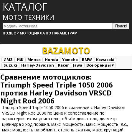
КАТАЛОГ
МОТО-ТЕХНИКИ
ПОДБОР МОТОЦИКЛА ПО ПАРАМЕТРАМ
BAZA
MOTO
ИМЗ
ИЖ
Минск
Honda
Yamaha
BMW
Kawasaki
Suzuki
Harley-Davidson
Racer
Jawa
Все бренды ▾
Все марки
Загрузка...
Сравнение мотоциклов:
Triumph Speed Triple 1050 2006
против Harley Davidson VRSCD
Night Rod 2006
Triumph Speed Triple 1050 2006 в сравнении с Harley Davidson
VRSCD Night Rod 2006 по цене и сопоставление по
характеристикам: двигатель, объём двигателя, диаметр
цилиндра х ход поршня, макс. мощность, макс. мощность, л.с.,
макс.мощность на об/мин., степень сжатия, макс. крутящий