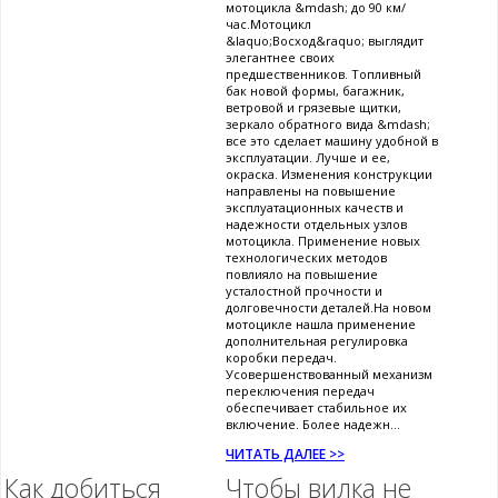
мотоцикла &mdash; до 90 км/
час.Мотоцикл
&laquo;Восход&raquo; выглядит
элегантнее своих
предшественников. Топливный
бак новой формы, багажник,
ветровой и грязевые щитки,
зеркало обратного вида &mdash;
все это сделает машину удобной в
эксплуатации. Лучше и ее,
окраска. Изменения конструкции
направлены на повышение
эксплуатационных качеств и
надежности отдельных узлов
мотоцикла. Применение новых
технологических методов
повлияло на повышение
усталостной прочности и
долговечности деталей.На новом
мотоцикле нашла применение
дополнительная регулировка
коробки передач.
Усовершенствованный механизм
переключения передач
обеспечивает стабильное их
включение. Более надежн...
ЧИТАТЬ ДАЛЕЕ >>
Как добиться
Чтобы вилка не