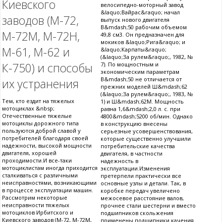
Киевского
велосипедно-моторный завод
&laquo;Вайрас&raquo; начал
заводов (М-72,
выпуск нового двигателя
В&mdash;50 рабочим объемом
М-72М, М-72Н,
49,8 см3. Он предназначен для
мокиков &laquo;Рига&raquo; и
М-61, М-62 и
&laquo;Карпаты&raquo;
(&laquo;За рулем&raquo;, 1982, №
К-750) и способы
7). По мощностным и
экономическим параметрам
В&mdash;50 не отличается от
их устранения
прежних моделей Ш&mdash;62
(&laquo;За рулем&raquo;, 1983, №
Тем, кто ездит на тяжелых
1) и Ш&mdash;62М. Мощность
мотоциклах &nbsp;
равна 1,6&mdash;2,0 л. с. при
Отечественные тяжелые
4800&mdash;5200 об/мин. Однако
мотоциклы дорожного типа
в конструкцию внесены
пользуются доброй славой у
серьезные усовершенствования,
потребителей благодаря своей
которые существенно улучшили
надежности, высокой мощности
потребительские качества
двигателя, хорошей
двигателя, в частности
проходимости.И все-таки
надежность в
мотоциклистам иногда приходится
эксплуатации.Изменения
сталкиваться с различными
претерпели практически все
неисправностями, возникающими
основные узлы и детали. Так, в
в процессе эксплуатации машин.
коробке передач увеличено
Рассмотрим некоторые
межосевое расстояние валов,
неисправности тяжелых
прочнее стали шестерни и вместо
мотоциклов Ирбитского и
подшипников скольжения
Киевского заводов (М-72, М-72М,
применены подшипники качения.