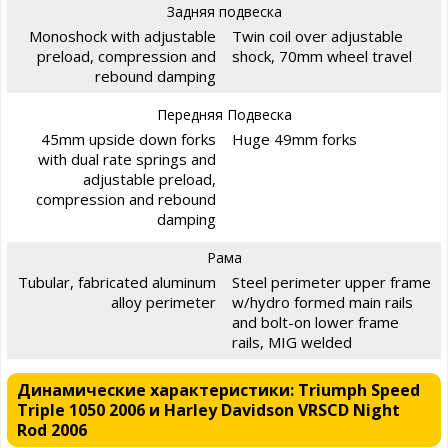
Задняя подвеска
Monoshock with adjustable
Twin coil over adjustable
preload, compression and
shock, 70mm wheel travel
rebound damping
Передняя Подвеска
45mm upside down forks
Huge 49mm forks
with dual rate springs and
adjustable preload,
compression and rebound
damping
Рама
Tubular, fabricated aluminum
Steel perimeter upper frame
alloy perimeter
w/hydro formed main rails
and bolt-on lower frame
rails, MIG welded
Динамические характеристики: Triumph Speed
Triple 1050 2006 и Harley Davidson VRSCD Night
Rod 2006