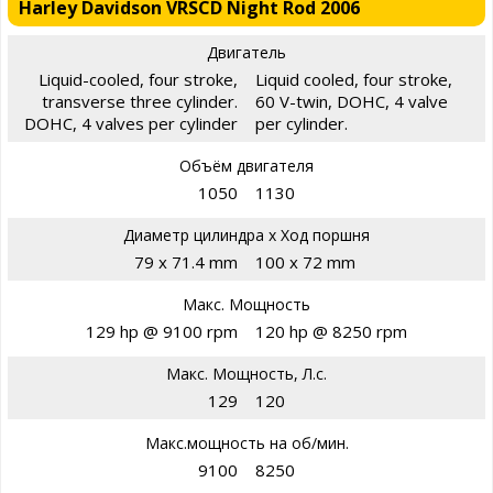
Harley Davidson VRSCD Night Rod 2006
Двигатель
Liquid-cooled, four stroke,
Liquid cooled, four stroke,
transverse three cylinder.
60 V-twin, DOHC, 4 valve
DOHC, 4 valves per cylinder
per cylinder.
Объём двигателя
1050
1130
Диаметр цилиндра х Ход поршня
79 x 71.4 mm
100 x 72 mm
Макс. Мощность
129 hp @ 9100 rpm
120 hp @ 8250 rpm
Макс. Мощность, Л.с.
129
120
Макс.мощность на об/мин.
9100
8250