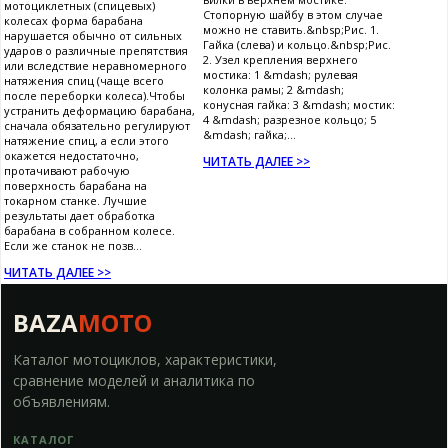
мотоциклетных (спицевых)
Стопорную шайбу в этом случае
колесах форма барабана
можно не ставить.&nbsp;Рис. 1.
нарушается обычно от сильных
Гайка (слева) и кольцо.&nbsp;Рис.
ударов о различные препятствия
2. Узел крепления верхнего
или вследствие неравномерного
мостика: 1 &mdash; рулевая
натяжения спиц (чаще всего
колонка рамы; 2 &mdash;
после переборки колеса).Чтобы
конусная гайка: 3 &mdash; мостик:
устранить деформацию барабана,
4 &mdash; разрезное кольцо; 5
сначала обязательно регулируют
&mdash; гайка;...
натяжение спиц, а если этого
окажется недостаточно,
ЧИТАТЬ ДАЛЕЕ >>
протачивают рабочую
поверхность барабана на
токарном станке. Лучшие
результаты дает обработка
барабана в собранном колесе.
Если же станок не позв...
ЧИТАТЬ ДАЛЕЕ >>
BAZA
MOTO
Каталог мотоциклов, характеристики,
сравнение моделей и аналитика по
объявлениям.
КАТАЛОГ