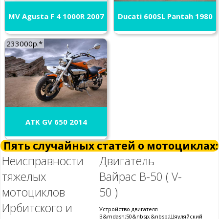
MV Agusta F 4 1000R 2007
Ducati 600SL Pantah 1980
233000р.*
ATK GV 650 2014
Пять случайных статей о мотоциклах:
Неисправности
Двигатель
тяжелых
Вайрас В-50 ( V-
мотоциклов
50 )
Ирбитского и
Устройство двигателя
В&mdash;50&nbsp;&nbsp;Шяуляйский