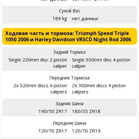
Сухой Вес
189 kg
нет данных
Ходовая часть и тормоза: Triumph Speed Triple
1050 2006 и Harley Davidson VRSCD Night Rod 2006
Задний Тормоз
Single 220mm disc 2 piston
Single 300mm disc 4 piston
caliper
caliper
Передние Тормоза
2x 320mm discs 4 piston
2x 300mm discs 4 piston
calipers
calipers
Задняя Шина
190/50 ZR17
180/55 ZR18
Передняя Шина
120/70 ZR17
120/70 ZR19