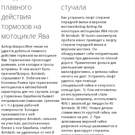
плавного
стучала
действия
Как устранить люфт стержня
передней вилки в верхнем
тормозов на
мостике&nbsp;&nbsp;На
некоторых мотоциклах ЯВА после
мотоцикле Ява
30 &mdash; 50 тысяч километров
пробега износ приводит к люфту
стержня передней вилки в
&nbsp;&laquo;Мне никак не
верхнем мостике. Он
удается добиться плавного
обнаруживает себя неприятными
действия тормозов на мотоцикле
стуками при движении по плохой
Ява. Торможение происходит
дороге. Применение фольги для
рывками, хотя колодки и тросы
уменьшения зазора
исправны. В чем может быть
малоэффективно, а затяжка гайки
причина?&raquo; &mdash;
ничего не дает. Устранить люфт
спрашивает К. Лобачев им г.
удалось при помощи
Коломны.Рывки при торможении
специальной гайки и конусного
мотоциклов и автомобилей
кольца (рис. 1). Они изготовлены
характерны для тех случаев, когда
из инструментальной стали
у тормозных барабанов бывает
(можно, например, использовать
неправильная (овальная, граненая
40Х) с закалкой до твердости 45
и т. п.) форма рабочей
&mdash; 50 HRC. Новые детали
поверхности. Колодки
ставим вместо круглой гайки, как
прижимаются к ней
показано на рис. 2. При
неравномерно &mdash; сильнее
затягивании верхней гайки
на участках, расположенных
разрезное кольцо разжимается и
ближе к оси барабана, слабее
плотно фиксирует стержень
&mdash; на удаленных от нее.В
вилки в верхнем мостике.