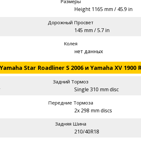
Размеры
Height 1165 mm / 45.9 in
Дорожный Просвет
145 mm / 5.7 in
Колея
нет данных
amaha Star Roadliner S 2006 и Yamaha XV 1900 R
Задний Тормоз
r
Single 310 mm disc
Передние Тормоза
2x 298 mm discs
Задняя Шина
210/40R18