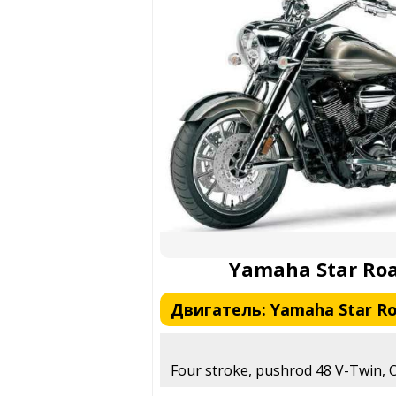
Yamaha Star Roa
Двигатель: Yamaha Star Roa
Four stroke, pushrod 48 V-Twin, O