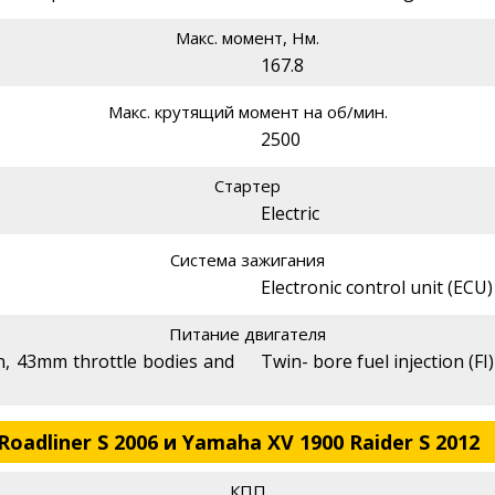
Макс. момент, Нм.
167.8
Макс. крутящий момент на об/мин.
2500
Стартер
Electric
Система зажигания
Electronic control unit (ECU)
Питание двигателя
on, 43mm throttle bodies and
Twin- bore fuel injection (FI)
oadliner S 2006 и Yamaha XV 1900 Raider S 2012
КПП