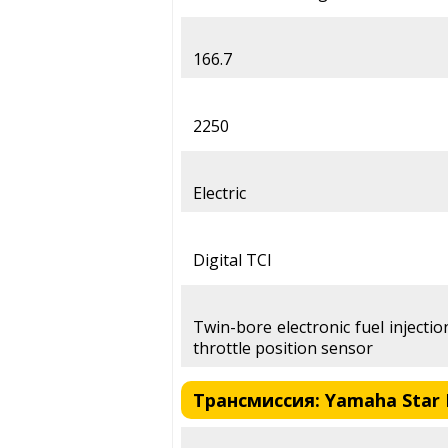
166.7
2250
Electric
Digital TCI
Twin-bore electronic fuel injecti
throttle position sensor
Трансмиссия: Yamaha Star R