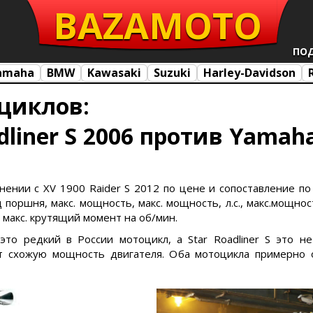
BAZA
MOTO
ПО
amaha
BMW
Kawasaki
Suzuki
Harley-Davidson
циклов:
liner S 2006 против Yamaha
авнении с XV 1900 Raider S 2012 по цене и сопоставление по
поршня, макс. мощность, макс. мощность, л.с., макс.мощност
, макс. крутящий момент на об/мин.
 это редкий в России мотоцикл, а Star Roadliner S это 
 схожую мощность двигателя. Оба мотоцикла примерно о