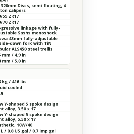
x 320mm Discs, semi-floating, 4
ton calipers
0/55 ZR17
0/70 ZR17
gressive linkage with fully-
justable Sashs monoshock
owa 43mm fully-adjustable
side-down fork with TiN
ular ALS450 steel trellis
 mm / 4.9 in
 mm / 5.0 in
 kg / 416 lbs
quid cooled
.5
w Y-shaped 5 spoke design
ht alloy, 3.50 x 17
w Y-shaped 5 spoke design
ht alloy, 5.50 x 17
nthetic, 10W/40
 L / 0.8 US gal / 0.7 Imp gal