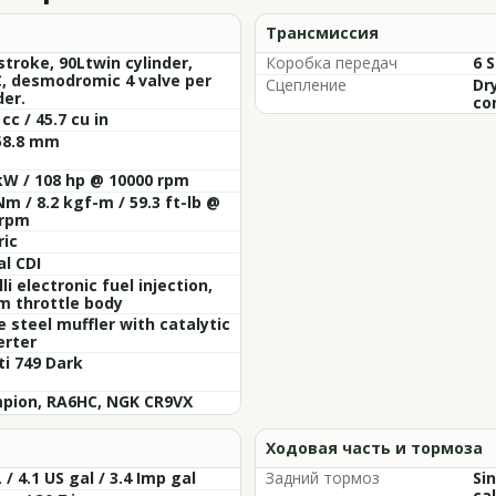
Трансмиссия
stroke, 90Ltwin cylinder,
Коробка передач
6 
, desmodromic 4 valve per
Сцепление
Dr
der.
co
 cc / 45.7 cu in
58.8 mm
kW / 108 hp @ 10000 rpm
Nm / 8.2 kgf-m / 59.3 ft-lb @
 rpm
ric
al CDI
li electronic fuel injection,
m throttle body
e steel muffler with catalytic
erter
i 749 Dark
pion, RA6HC, NGK CR9VX
Ходовая часть и тормоза
L / 4.1 US gal / 3.4 Imp gal
Задний тормоз
Si
cal