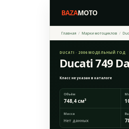
BAZA
MOTO
Главная
Марки мотоциклов
Duc
DUCATI · 2006 МОДЕЛЬНЫЙ ГОД
Ducati 749 D
Класс не указан в каталоге
Объём
М
748,4 см³
1
Масса
Вы
7
Нет данных