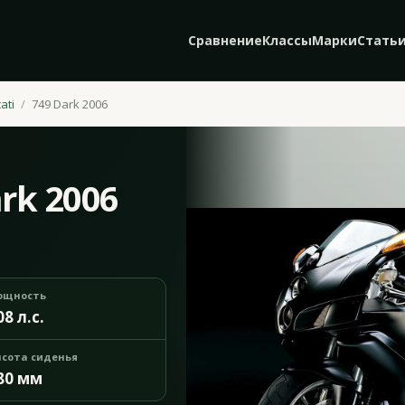
Сравнение
Классы
Марки
Стать
ati
749 Dark 2006
ark 2006
ощность
08 л.с.
сота сиденья
80 мм