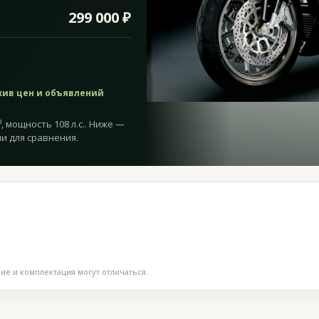
299 000 ₽
хив цен и объявлений
³, мощность 108 л.с.. Ниже —
и для сравнения.
е и комплектация могут отличаться.