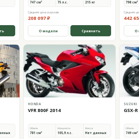
747 см³
75 л.с.
215 кг
798 см³
Средняя цена в архиве
Средняя це
208 097 ₽
442 65
ть
О модели
Сравнить
О
HONDA
SUZUKI
VFR 800F 2014
GSX-R
Объём
Мощность
Масса
Объём
анных
781 см³
105,9 л.с.
Нет данных
749 см³