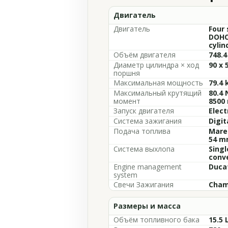
Двигатель
Двигатель
Four 
DOHC
cylin
Объём двигателя
748.4
Диаметр цилиндра × ход
90 x 
поршня
Максимальная мощность
79.4 
Максимальный крутящий
80.4 
момент
8500
Запуск двигателя
Elect
Система зажигания
Digit
Подача топлива
Marel
54 m
Система выхлопа
Singl
conv
Engine management
Ducat
system
Свечи Зажигания
Cham
Размеры и масса
Объём топливного бака
15.5 