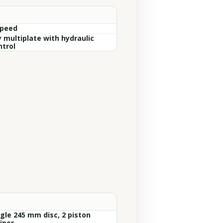
Speed
y multiplate with hydraulic
ntrol
ngle 245 mm disc, 2 piston
iper