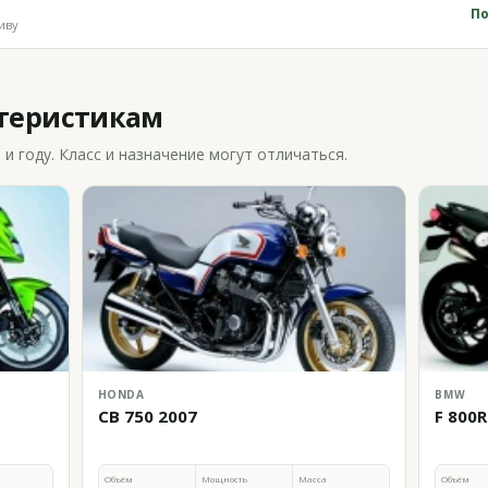
По
иву
ктеристикам
 году. Класс и назначение могут отличаться.
HONDA
BMW
CB 750 2007
F 800R
Объём
Мощность
Масса
Объём