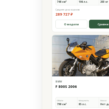
748 см³
106 л.с.
203 кг
Средняя цена в архиве
289 727 ₽
О модели
Сравни
BMW
F 800S 2006
Объём
Мощность
Масса
798 см³
85 л.с.
Нет д