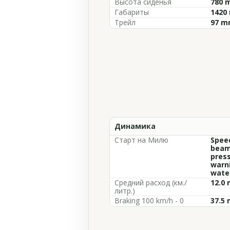
Высота сиденья
780 m
Габариты
1420 
Трейл
97 mm
Динамика
Старт на Милю
Speed
beam 
press
warni
wate
Средний расход (км./
12.0 
литр.)
Braking 100 km/h - 0
37.5 