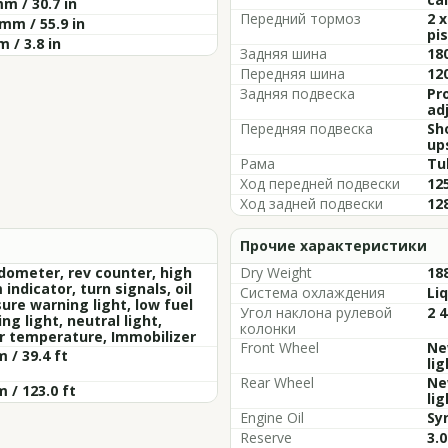
m / 30.7 in
Передний тормоз
2 
mm / 55.9 in
pis
 / 3.8 in
Задняя шина
18
Передняя шина
12
Задняя подвеска
Pro
ad
Передняя подвеска
Sh
up
Рама
Tub
Ход передней подвески
125
Ход задней подвески
128
Прочие характеристики
ometer, rev counter, high
Dry Weight
188
indicator, turn signals, oil
Система охлаждения
Li
ure warning light, low fuel
Угол наклона рулевой
2 4
ng light, neutral light,
колонки
r temperature, Immobilizer
Front Wheel
Ne
m / 39.4 ft
lig
Rear Wheel
Ne
m / 123.0 ft
lig
Engine Oil
Sy
Reserve
3.0