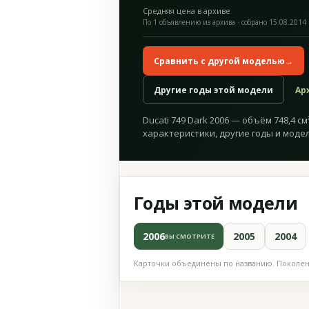
Средняя цена в архиве
По 1 объявлению из архива · собрано 15.08.2014
Сравнить с другой моделью
→
Другие годы этой модели
Ар
Ducati 749 Dark 2006 — объём 748,4 см
характеристики, другие годы и модел
Годы этой модели
2006
2005
2004
ВЫ СМОТРИТЕ
Карточки объединены по названию. Поколени