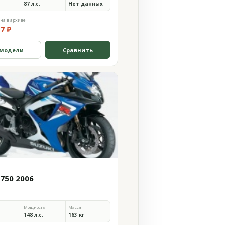
87 л.с.
Нет данных
на в архиве
7 ₽
 модели
Сравнить
 750 2006
Мощность
Масса
148 л.с.
163 кг