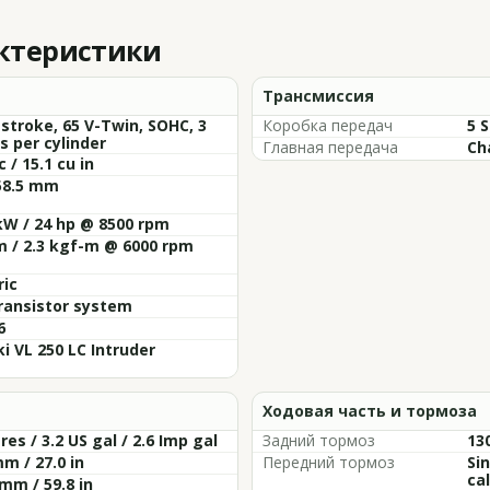
актеристики
Трансмиссия
 stroke, 65 V-Twin, SOHC, 3
Коробка передач
5 
s per cylinder
Главная передача
Ch
c / 15.1 cu in
58.5 mm
kW / 24 hp @ 8500 rpm
 / 2.3 kgf-m @ 6000 rpm
ric
transistor system
6
i VL 250 LC Intruder
Ходовая часть и тормоза
tres / 3.2 US gal / 2.6 Imp gal
Задний тормоз
13
m / 27.0 in
Передний тормоз
Si
cal
mm / 59.8 in