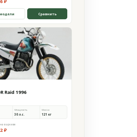
6 ₽
 модели
Сравнить
R Raid 1996
Мощность
Масса
30 л.с.
121 кг
на в архиве
2 ₽