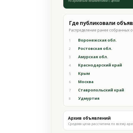
по архивным объявлениям с ценой
Где публиковали объя
Распределение ранее собранных о
Воронежская обл.
1
Ростовская обл.
2
Амурская обл.
3
Краснодарский край
4
Крым
5
Москва
6
Ставропольский край
7
Удмуртия
8
Архив объявлений
Средняя цена рассчитана по всему арх