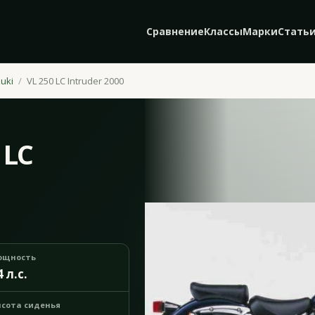
Сравнение
Классы
Марки
Стать
uki
VL 250 LC Intruder 2000
 LC
ощность
4 л.с.
сота сиденья