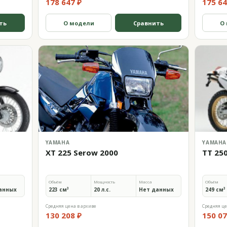
178 647 ₽
175 64
ть
О модели
Сравнить
О
YAMAHA
YAMAHA
XT 225 Serow 2000
TT 250
Объём
Мощность
Масса
Объём
анных
223 см³
20 л.с.
Нет данных
249 см³
Средняя цена в архиве
Средняя це
130 208 ₽
150 07