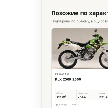
Похожие по хара
Подобраны по объёму, мощности и
KAWASAKI
KLX 250R 2000
Объём
Мощность
Масса
249 см³
27 л.с.
Нет д
Средняя цена в архиве