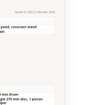
Suzuki VL 250 LC Intruder 2000
S peed, constant mesh
ain
0 mm Drum
ngle 275 mm disc, 1 piston
iper