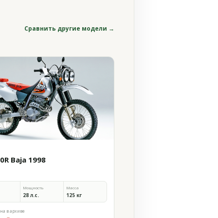
Сравнить другие модели →
0R Baja 1998
Мощность
Масса
28 л.с.
125 кг
на в архиве