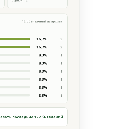
с ценой: 12
12 объявлений из архива
16,7%
2
16,7%
2
8,3%
1
8,3%
1
8,3%
1
8,3%
1
8,3%
1
8,3%
1
азать последние 12 объявлений