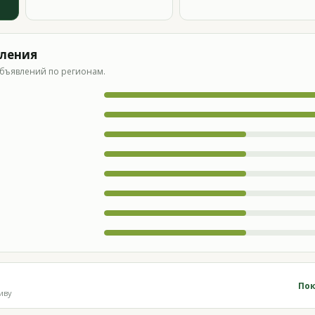
вления
бъявлений по регионам.
Пок
иву