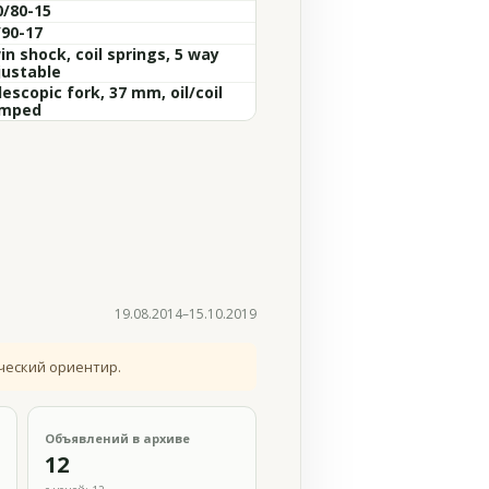
0/80-15
/90-17
n shock, coil springs, 5 way
justable
escopic fork, 37 mm, oil/coil
mped
19.08.2014–15.10.2019
ческий ориентир.
Объявлений в архиве
12