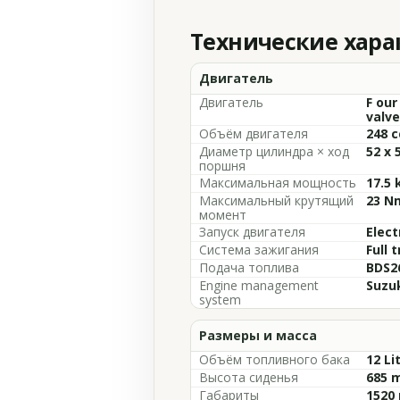
Технические хар
Двигатель
Двигатель
F our
valve
Объём двигателя
248 c
Диаметр цилиндра × ход
52 x 
поршня
Максимальная мощность
17.5 
Максимальный крутящий
23 Nm
момент
Запуск двигателя
Elect
Система зажигания
Full 
Подача топлива
BDS2
Engine management
Suzuk
system
Размеры и масса
Объём топливного бака
12 Li
Высота сиденья
685 m
Габариты
1520 