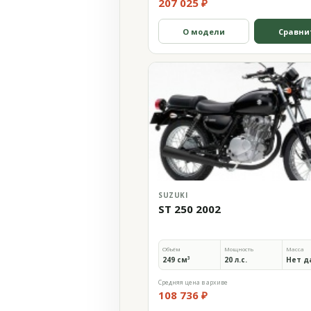
207 025 ₽
О модели
Сравни
SUZUKI
ST 250 2002
Объём
Мощность
Масса
249 см³
20 л.с.
Нет д
Средняя цена в архиве
108 736 ₽