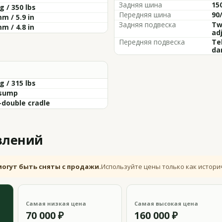
Задняя шина
15
g / 350 lbs
Передняя шина
90
m / 5.9 in
Задняя подвеска
Twi
m / 4.8 in
ad
Передняя подвеска
Tel
da
g / 315 lbs
sump
-double cradle
влений
могут быть сняты с продажи.
Используйте цены только как истори
Самая низкая цена
Самая высокая цена
70 000 ₽
160 000 ₽