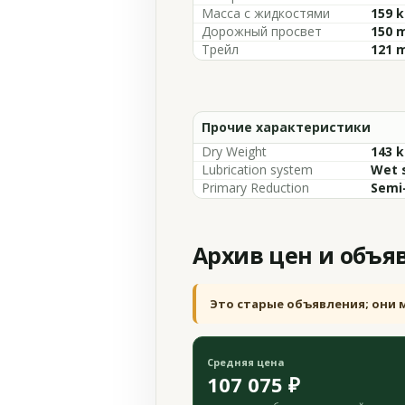
Масса с жидкостями
159 k
Дорожный просвет
150 m
Трейл
121 m
Прочие характеристики
Dry Weight
143 k
Lubrication system
Wet 
Primary Reduction
Semi
Архив цен и объя
Это старые объявления; они 
Средняя цена
107 075 ₽