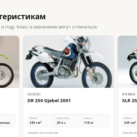
ктеристикам
 году. Класс и назначение могут отличаться.
SUZUKI
HONDA
DR 250 Djebel 2001
XLR 25
Объём
Мощность
Масса
Объём
анных
249 см³
29 л.с.
118 кг
249 см³
Средняя цена в архиве
Средняя це