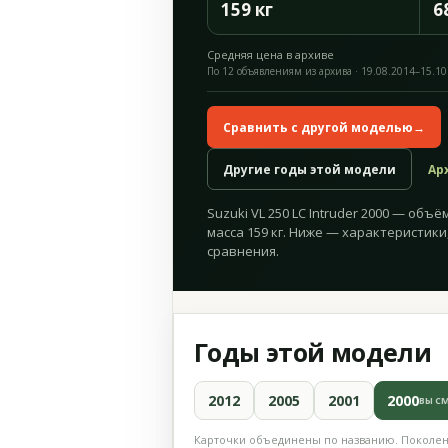
159 кг
6
Средняя цена в архиве
По 12 объявлениям из архива · 19.08.2014–15.10
Сравнить с другой моделью
→
Другие годы этой модели
Ар
Suzuki VL 250 LC Intruder 2000 — объём
масса 159 кг. Ниже — характеристики
сравнения.
Годы этой модели
2012
2005
2001
2000
ВЫ С
Карточки объединены по названию. Поколени