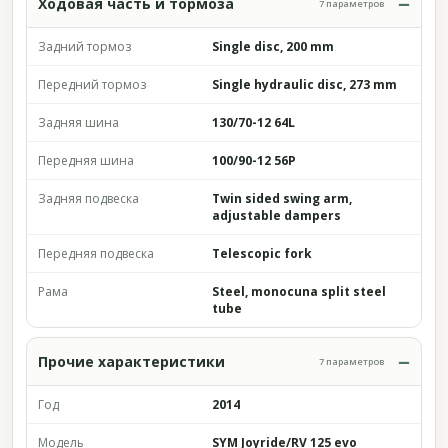
Ходовая часть и тормоза
7 параметров
Задний тормоз
Single disc, 200 mm
Передний тормоз
Single hydraulic disc, 273 mm
Задняя шина
130/70-12 64L
Передняя шина
100/90-12 56P
Задняя подвеска
Twin sided swing arm,
adjustable dampers
Передняя подвеска
Telescopic fork
Рама
Steel, monocuna split steel
tube
Прочие характеристики
7 параметров
Год
2014
Модель
SYM Joyride/RV 125 evo