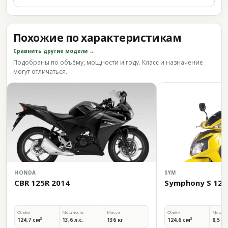
Похожие по характеристикам
Сравнить другие модели →
Подобраны по объёму, мощности и году. Класс и назначение
могут отличаться.
HONDA
SYM
CBR 125R 2014
Symphony S 125 
Объём
Мощность
Масса
Объём
Мощно
124,7 см³
13,6 л.с.
136 кг
124,6 см³
8,5 л.