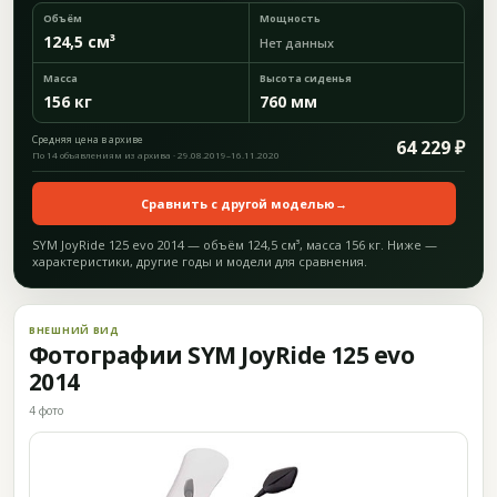
Объём
Мощность
124,5 см³
Нет данных
Масса
Высота сиденья
156 кг
760 мм
Средняя цена в архиве
64 229 ₽
По 14 объявлениям из архива · 29.08.2019–16.11.2020
Сравнить с другой моделью
→
SYM JoyRide 125 evo 2014 — объём 124,5 см³, масса 156 кг. Ниже —
характеристики, другие годы и модели для сравнения.
ВНЕШНИЙ ВИД
Фотографии SYM JoyRide 125 evo
2014
4 фото