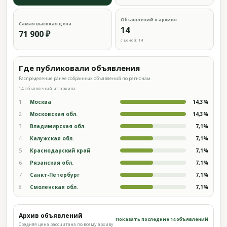
Объявлений в архиве
Самая высокая цена
14
71 900 ₽
с ценой: 14
Где публиковали объявления
Распределение ранее собранных объявлений по регионам.
14 объявлений из архива
1
Москва
14,3%
2
Московская обл.
14,3%
3
Владимирская обл.
7,1%
4
Калужская обл.
7,1%
5
Краснодарский край
7,1%
6
Рязанская обл.
7,1%
7
Санкт-Петербург
7,1%
8
Смоленская обл.
7,1%
Архив объявлений
Показать последние 14 объявлений
Средняя цена рассчитана по всему архиву