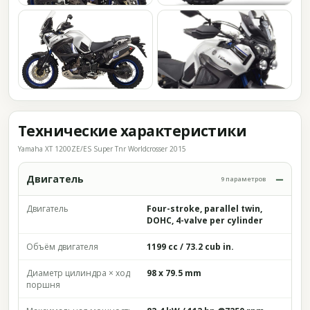
Технические характеристики
Yamaha XT 1200ZE/ES Super Tnr Worldcrosser 2015
Двигатель
9 параметров
Двигатель
Four-stroke, parallel twin,
DOHC, 4-valve per cylinder
Объём двигателя
1199 cc / 73.2 cub in.
Диаметр цилиндра × ход
98 x 79.5 mm
поршня