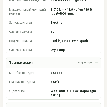
Максимальная мощность
82.4 kW / 112 hp @7250 rpm
Максимальный крутящий
117.0 Nm / 11.9 kgf-m / 89 ft-
момент
lbs @ 6000 rpm.
Запуск двигателя
Electric
Система зажигания
TCI
Подача топлива
Fuel injected, twin spark
Система смазки
Dry sump
Трансмиссия
3 параметра
Коробка передач
6 Speed
Главная передача
Shaft
Сцепление
Wet, multiple-disc diaphragm
spring