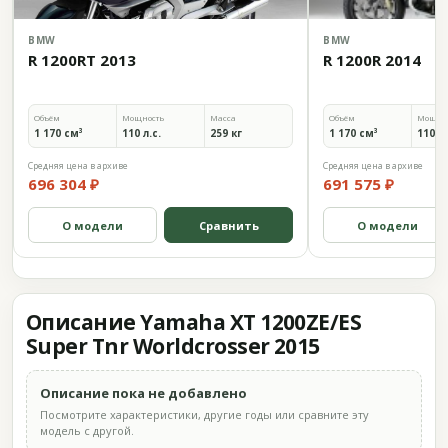
BMW
BMW
R 1200RT 2013
R 1200R 2014
Объём
Мощность
Масса
Объём
Мощно
1 170 см³
110 л.с.
259 кг
1 170 см³
110 л.
Средняя цена в архиве
Средняя цена в архиве
696 304 ₽
691 575 ₽
О модели
Сравнить
О модели
Описание Yamaha XT 1200ZE/ES
Super Tnr Worldcrosser 2015
Описание пока не добавлено
Посмотрите характеристики, другие годы или сравните эту
модель с другой.