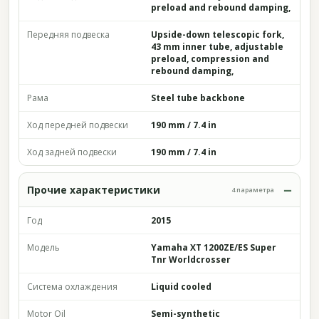
preload and rebound damping,
Передняя подвеска
Upside-down telescopic fork,
43 mm inner tube, adjustable
preload, compression and
rebound damping,
Рама
Steel tube backbone
Ход передней подвески
190 mm / 7.4 in
Ход задней подвески
190 mm / 7.4 in
Прочие характеристики
4 параметра
Год
2015
Модель
Yamaha XT 1200ZE/ES Super
Tnr Worldcrosser
Система охлаждения
Liquid cooled
Motor Oil
Semi-synthetic