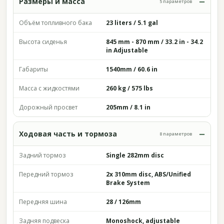
Размеры и масса
5 параметров
Объём топливного бака
23 liters / 5.1 gal
Высота сиденья
845 mm - 870 mm / 33.2 in - 34.2
in Adjustable
Габариты
1540mm / 60.6 in
Масса с жидкостями
260 kg / 575 lbs
Дорожный просвет
205mm / 8.1 in
Ходовая часть и тормоза
8 параметров
Задний тормоз
Single 282mm disc
Передний тормоз
2x 310mm disc, ABS/Unified
Brake System
Передняя шина
28 / 126mm
Задняя подвеска
Monoshock, adjustable