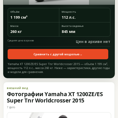
Объём
Мощность
1 199 см³
112 л.с.
Масса
Высота сиденья
260 кг
845 мм
Средняя цена в архиве
Цен в архиве нет
Сравнить с другой моделью
→
Yamaha XT 1200ZE/ES Super Tnr Worldcrosser 2015 — объём 1 199 см³,
мощность 112 л.с., масса 260 кг. Ниже — характеристики, другие годы
и модели для сравнения.
ВНЕШНИЙ ВИД
Фотографии Yamaha XT 1200ZE/ES
Super Tnr Worldcrosser 2015
7 фото