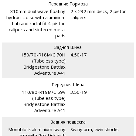
Передние Тормоза
310mm dual wave floating
2 x 232 mm discs, 2 piston
hydraulic disc with aluminium
calipers
hub and radial fit 4-piston
calipers and sintered metal
pads
Задняя Шина
150/70-R18M/C 70H
4.50-17
(Tubeless type)
Bridgestone Battlax
Adventure A41
Передняя Шина
110/80-R19M/C 59V
3.50-19
(Tubeless type)
Bridgestone Battlax
Adventure A41
Задняя подвеска
Monoblock aluminium swing
Swing arm, twin shocks
arm with Pro-Link with