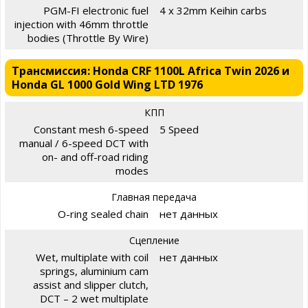
PGM-FI electronic fuel
4 x 32mm Keihin carbs
injection with 46mm throttle
bodies (Throttle By Wire)
Трансмиссия: Honda CRF 1100L Africa Twin 2026 и
Honda GL 1000 Gold Wing LTD 1976
КПП
Constant mesh 6-speed
5 Speed
manual / 6-speed DCT with
on- and off-road riding
modes
Главная передача
O-ring sealed chain
нет данных
Сцепление
Wet, multiplate with coil
нет данных
springs, aluminium cam
assist and slipper clutch,
DCT – 2 wet multiplate