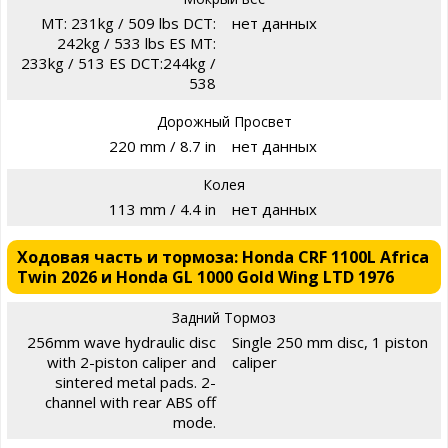
MT: 231kg / 509 lbs DCT:
нет данных
242kg / 533 lbs ES MT:
233kg / 513 ES DCT:244kg /
538
Дорожный Просвет
220 mm / 8.7 in
нет данных
Колея
113 mm / 4.4 in
нет данных
Ходовая часть и тормоза: Honda CRF 1100L Africa
Twin 2026 и Honda GL 1000 Gold Wing LTD 1976
Задний Тормоз
256mm wave hydraulic disc
Single 250 mm disc, 1 piston
with 2-piston caliper and
caliper
sintered metal pads. 2-
channel with rear ABS off
mode.