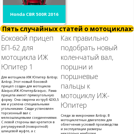
Honda CBR 500R 2016
Пять случайных статей о мотоциклах:
Боковой прицеп
Как правильно
БП-62 для
подобрать новый
мотоцикла ИЖ
коленчатый вал,
Юпитер 1
поршни и
поршневые
Для мотоцикла ИЖ Юпитер &nbsp;
&nbsp; Этот новый боковой
пальцы к
прицеп создан для мотоцикла
&laquo;ИЖ-Юпитер&raquo;. Рама
мотоциклу ИЖ-
прицепа имеет прямоугольную
форму. Она сварена из труб 42X3,5
Юпитер
мм и усилена специальными
угольниками. Сзади установлен
торсионный вал с
Следи за микронами &nbsp; В
мелкошлицевыми соединениями.
мотоциклетных двигателях для
С левой стороны вал крепится в
облегчения условий производства
регулируемой (поворотной)
и эксплуатации размеры
шлицевой муфте, а с
некоторых наиболее