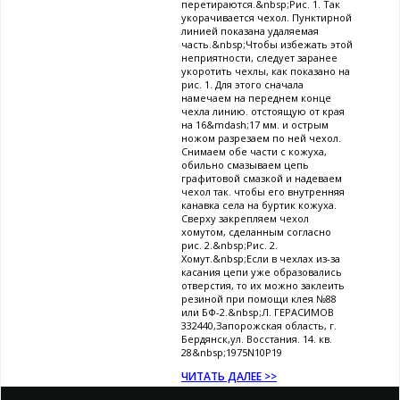
перетираются.&nbsp;Рис. 1. Так
укорачивается чехол. Пунктирной
линией показана удаляемая
часть.&nbsp;Чтобы избежать этой
неприятности, следует заранее
укоротить чехлы, как показано на
рис. 1. Для этого сначала
намечаем на переднем конце
чехла линию. отстоящую от края
на 16&mdash;17 мм. и острым
ножом разрезаем по ней чехол.
Снимаем обе части с кожуха,
обильно смазываем цепь
графитовой смазкой и надеваем
чехол так. чтобы его внутренняя
канавка села на буртик кожуха.
Сверху закрепляем чехол
хомутом, сделанным согласно
рис. 2.&nbsp;Рис. 2.
Хомут.&nbsp;Если в чехлах из-за
касания цепи уже образовались
отверстия, то их можно заклеить
резиной при помощи клея №88
или БФ-2.&nbsp;Л. ГЕРАСИМОВ
332440,Запорожская область, г.
Бердянск,ул. Восстания. 14. кв.
28&nbsp;1975N10P19
ЧИТАТЬ ДАЛЕЕ >>