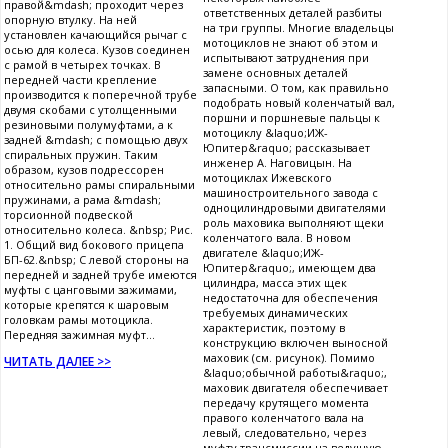
правой&mdash; проходит через
ответственных деталей разбиты
опорную втулку. На ней
на три группы. Многие владельцы
установлен качающийся рычаг с
мотоциклов не знают об этом и
осью для колеса. Кузов соединен
испытывают затруднения при
с рамой в четырех точках. В
замене основных деталей
передней части крепление
запасными. О том, как правильно
производится к поперечной трубе
подобрать новый коленчатый вал,
двумя скобами с утолщенными
поршни и поршневые пальцы к
резиновыми полумуфтами, а к
мотоциклу &laquo;ИЖ-
задней &mdash; с помощью двух
Юпитер&raquo; рассказывает
спиральных пружин. Таким
инженер А. Наговицын. На
образом, кузов подрессорен
мотоциклах Ижевского
относительно рамы спиральными
машиностроительного завода с
пружинами, а рама &mdash;
одноцилиндровыми двигателями
торсионной подвеской
роль маховика выполняют щеки
относительно колеса. &nbsp; Рис.
коленчатого вала. В новом
1. Общий вид бокового прицепа
двигателе &laquo;ИЖ-
БП-62.&nbsp; С левой стороны на
Юпитер&raquo;, имеющем два
передней и задней трубе имеются
цилиндра, масса этих щек
муфты с цанговыми зажимами,
недостаточна для обеспечения
которые крепятся к шаровым
требуемых динамических
головкам рамы мотоцикла.
характеристик, поэтому в
Передняя зажимная муфт...
конструкцию включен выносной
маховик (см. рисунок). Помимо
ЧИТАТЬ ДАЛЕЕ >>
&laquo;обычной работы&raquo;,
маховик двигателя обеспечивает
передачу крутящего момента
правого коленчатого вала на
левый, следовательно, через
муфту трансмиссии на ведущую