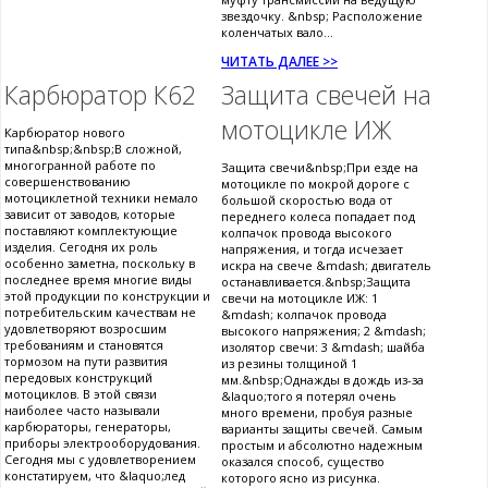
звездочку. &nbsp; Расположение
коленчатых вало...
ЧИТАТЬ ДАЛЕЕ >>
Карбюратор К62
Защита свечей на
мотоцикле ИЖ
Карбюратор нового
типа&nbsp;&nbsp;В сложной,
многогранной работе по
Защита свечи&nbsp;При езде на
совершенствованию
мотоцикле по мокрой дороге с
мотоциклетной техники немало
большой скоростью вода от
зависит от заводов, которые
переднего колеса попадает под
поставляют комплектующие
колпачок провода высокого
изделия. Сегодня их роль
напряжения, и тогда исчезает
особенно заметна, поскольку в
искра на свече &mdash; двигатель
последнее время многие виды
останавливается.&nbsp;Защита
этой продукции по конструкции и
свечи на мотоцикле ИЖ: 1
потребительским качествам не
&mdash; колпачок провода
удовлетворяют возросшим
высокого напряжения; 2 &mdash;
требованиям и становятся
изолятор свечи: 3 &mdash; шайба
тормозом на пути развития
из резины толщиной 1
передовых конструкций
мм.&nbsp;Однажды в дождь из-за
мотоциклов. В этой связи
&laquo;того я потерял очень
наиболее часто называли
много времени, пробуя разные
карбюраторы, генераторы,
варианты защиты свечей. Самым
приборы электрооборудования.
простым и абсолютно надежным
Сегодня мы с удовлетворением
оказался способ, существо
констатируем, что &laquo;лед
которого ясно из рисунка.