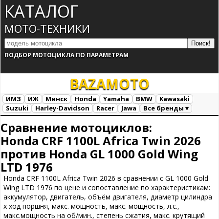
КАТАЛОГ
МОТО-ТЕХНИКИ
ПОДБОР МОТОЦИКЛА ПО ПАРАМЕТРАМ
BAZA
MOTO
ИМЗ
ИЖ
Минск
Honda
Yamaha
BMW
Kawasaki
Suzuki
Harley-Davidson
Racer
Jawa
Все бренды ▾
Все марки
Загрузка...
Сравнение мотоциклов:
Honda CRF 1100L Africa Twin 2026
против Honda GL 1000 Gold Wing
LTD 1976
Honda CRF 1100L Africa Twin 2026 в сравнении с GL 1000 Gold
Wing LTD 1976 по цене и сопоставление по характеристикам:
аккумулятор, двигатель, объём двигателя, диаметр цилиндра
х ход поршня, макс. мощность, макс. мощность, л.с.,
макс.мощность на об/мин., степень сжатия, макс. крутящий