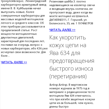
тронулся&raquo;. Ленинградский
Резиновая шайба 3. плотно
карбюраторно-арматурвый завод
надевающаяся на изолятор свечи
имени В. В. Куйбышева начал
и входящая внутрь колпачка, ие
выпускать новые, более
пропускает воду, даже когда вы
совершенные карбюраторы для
моете мотоцикл из Шланга.А.
массовых моделей мотоциклов
ДАГАЕВ60311, Г. Горький, ул.
легкого и среднего классов. Об
Белинского, 35, ив. 1 1974N07P38
этих приборах рассказывается в
ЧИТАТЬ ДАЛЕЕ >>
предлагаемой статье. Рост
мощности мотоциклетных
Как укоротить
двухтактных двигателей,
характерный для последних лет,
кожух цепи на
поставил на очередь вопрос о
новых карбюраторах, ибо К36 уже
Ява 634 для
исчерпал свои возможности. Для
боле...
предотвращения
ЧИТАТЬ ДАЛЕЕ >>
быстрого износа
(перетирания)
&nbsp;&nbsp; В мартовском
номере журнала за 1975 год в
материале о редакционном тесте
мотоцикла Ява 634 отмечалось.
что при изгибе защитные кожухи
цепи из-за большей, чем нужно,
длины быстро