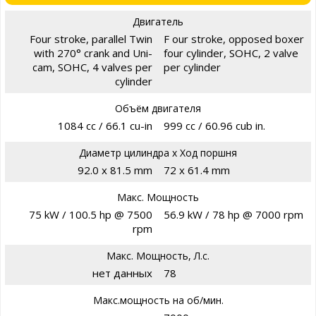
Двигатель
Four stroke, parallel Twin
F our stroke, opposed boxer
with 270° crank and Uni-
four cylinder, SOHC, 2 valve
cam, SOHC, 4 valves per
per cylinder
cylinder
Объём двигателя
1084 cc / 66.1 cu-in
999 cc / 60.96 cub in.
Диаметр цилиндра х Ход поршня
92.0 x 81.5 mm
72 x 61.4 mm
Макс. Мощность
75 kW / 100.5 hp @ 7500
56.9 kW / 78 hp @ 7000 rpm
rpm
Макс. Мощность, Л.с.
нет данных
78
Макс.мощность на об/мин.