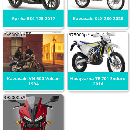
Aprilia RS4 125 2017
Kawasaki KLX 230 2020
249000р.*
675000р.*
Kawasaki VN 500 Vulcan
Husqvarna TE 701 Enduro
1994
2016
395000р.*