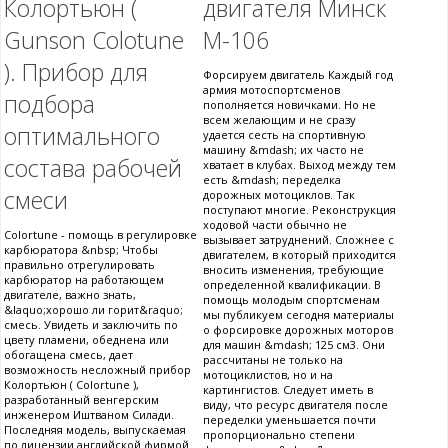
Колортьюн (
двигателя Минск
Gunson Colotune
М-106
). Прибор для
Форсируем двигатель Каждый год
армия мотоспортсменов
подбора
пополняется новичками. Но не
всем желающим и не сразу
оптимального
удается сесть на спортивную
машину &mdash; их часто не
состава рабочей
хватает в клубах. Выход между тем
есть &mdash; переделка
смеси
дорожных мотоциклов. Так
поступают многие. Реконструкция
ходовой части обычно не
Colortune - помощь в регулировке
вызывает затруднений. Сложнее с
карбюратора &nbsp; Чтобы
двигателем, в который приходится
правильно отрегулировать
вносить изменения, требующие
карбюратор на работающем
определенной квалификации. В
двигателе, важно знать,
помощь молодым спортсменам
&laquo;хорошо ли горит&raquo;
мы публикуем сегодня материалы
смесь. Увидеть и заключить по
о форсировке дорожных моторов
цвету пламени, обеднена или
для машин &mdash; 125 см3. Они
обогащена смесь, дает
рассчитаны не только на
возможность несложный прибор
мотоциклистов, но и на
Колортьюн ( Colortune ),
картингистов. Следует иметь в
разработанный венгерским
виду, что ресурс двигателя после
инженером Иштваном Силади.
переделки уменьшается почти
Последняя модель, выпускаемая
пропорционально степени
по лицензии английской фирмой