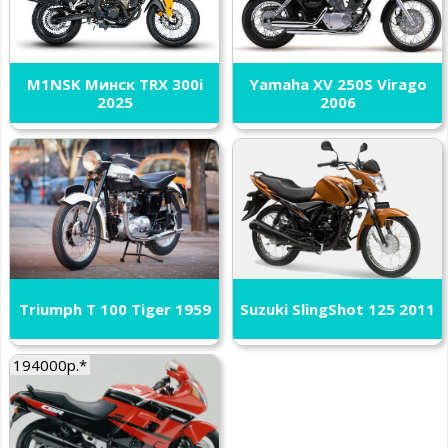
M1NSK Минск TRX 300i
Yamaha XV 250S Virago
2025
2006
Triumph T 100 Tiger 1959
Suzuki SlingShot 125 2011
194000р.*