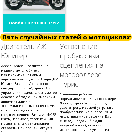
Honda CBR 1000F 1992
Пять случайных статей о мотоциклах:
Двигатель ИЖ
Устранение
Юпитер
пробуксовки
сцепления на
&nbsp; &nbsp; Сравнительно
недавно мотолюбители
мотороллере
познакомились с новым
дорожным мотоциклом &laquo;ИЖ
Турист
Юпитер&raquo;. Достаточно
комфортабельный, простой в
управлении, надежный, а главное
Сцепление работает
&mdash; обладающий высокими
нормально&nbsp;На мотороллере
динамическими и
&laquo;Турист&raquo; иногда не
эксплуатационными качествами,
удается регулировкой устранить
он превосходит своего
пробуксовывание сцепления. Я
предшественника &mdash; ИЖ-56.
нашел надежное решение. Взял
Взять, например, такой важный
еще один ведомый и один
показатель, как максимальная
ведущий диски (допустимо
скорость. При полной нагрузке
использованные) и уменьшил