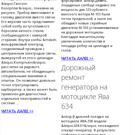
форсировки. &nbsp;Девять
&laquo;Гансонс
лошадиных сил!Еще недавно эта
Колорплаг&raquo;, показана на
мощность для 125-кубового
рисунке. Прибор ввинчивают в
минского мотора М-105 была
головку двигателя вместо свечи.
почти предельной, а ныне ею
Его верхняя часть представляет
обладают новые серийные
собой колбу из тугоплавкого
двигатели М-106 устанавливаемые
боросили-катного стекла,
на дорожные мотоциклы.
сообщающуюся с камерой
Благодаря значительному
сгорания. Внутри колбы &mdash;
увеличению количества и
вольфрамовый электрод,
площади ребер на цилиндре и
соединяемый проводом с
голов...
центральным электродом свечи,
вывернутой из этого цилиндра.
ЧИТАТЬ ДАЛЕЕ >>
&laquo;Колортьюн&raquo;
Дорожный
рассчитан на рядового
автолюбителя, не обладающего
ремонт
специальными знаниями и
опытом. Он позволяет довольно
генератора на
точно отрегулировать
карбюратор. а также может быть
применен для диагностики
мотоцикле Ява
отдельных неисправностей в
системе ...
634
ЧИТАТЬ ДАЛЕЕ >>
&nbsp;В дальней поездке на
мотоцикле ЯВА-350 модели
&laquo;634.01&raquo; неожиданно
отказал генератор. В результате
разборки и прозвонки при