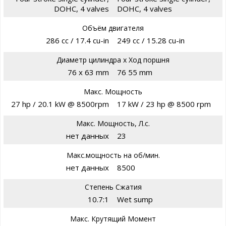
DOHC, 4 valves
DOHC, 4 valves
Объём двигателя
286 cc / 17.4 cu-in
249 cc / 15.28 cu-in
Диаметр цилиндра х Ход поршня
76 x 63 mm
76 55 mm
Макс. Мощность
27 hp / 20.1 kW @ 8500rpm
17 kW / 23 hp @ 8500 rpm
Макс. Мощность, Л.с.
нет данных
23
Макс.мощность на об/мин.
нет данных
8500
Степень Сжатия
10.7:1
Wet sump
Макс. Крутящий Момент