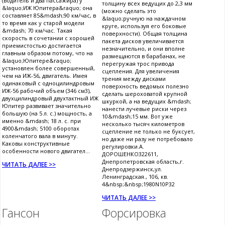
(водитель и два пассажира) у
толщину всех ведущих до 2,3 мм
&laquo;ИЖ Юпитера&raquo; она
(можно сделать это
составляет 85&mdash;90 км/час, в
&laquo;ручную на наждачном
то время как у старой модели
круге, используя его боковые
&mdash; 70 км/час. Такая
поверхности). Общая толщина
скорость в сочетании с хорошей
пакета дисков увеличивается
приемистостью достигается
незначительно, и они вполне
главным образом потому, что на
размещаются в барабанах, не
&laquo;Юпитере&raquo;
перегружая трос привода
установлен более совершенный,
сцепления. Для увеличения
чем на ИЖ-56, двигатель. Имея
трения между дисками
одинаковый с одноцилиндровым
поверхность ведомых полезно
ИЖ-56 рабочий объем (346 см3),
сделать шероховатой крупной
двухцилиндровый двухтактный ИЖ
шкуркой, а на ведущих &mdash;
Юпитер развивает значительно
нанести лучевые риски через
большую (на 5 л. с.) мощность, а
10&mdash;15 мм. Вот уже
именно &mdash; 18 л. с. при
несколько тысяч километров
4900&mdash; 5100 оборотах
сцепление не только не буксует,
коленчатого вала в минуту.
но даже ни разу не потребовало
Каковы конструктивные
регулировки.А.
особенности нового двигател...
ДОРОШЕНКО322611,
Днепропетровская область,г.
ЧИТАТЬ ДАЛЕЕ >>
Днепродзержинск,ул.
Ленинградская., 106, кв.
4&nbsp;&nbsp;1980N10P32
ЧИТАТЬ ДАЛЕЕ >>
Гансон
Форсировка