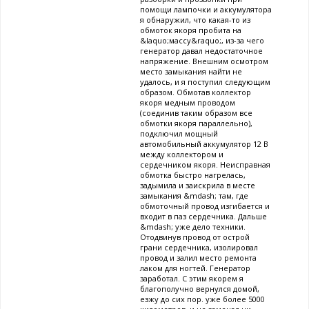
помощи лампочки и аккумулятора
я обнаружил, что какая-то из
обмоток якоря пробита на
&laquo;массу&raquo;, из-за чего
генератор давал недостаточное
напряжение. Внешним осмотром
место замыкания найти не
удалось, и я поступил следующим
образом. Обмотав коллектор
якоря медным проводом
(соединив таким образом все
обмотки якоря параллельно),
подключил мощный
автомобильный аккумулятор 12 В
между коллектором и
сердечником якоря. Неисправная
обмотка быстро нагрелась,
задымила и заискрила в месте
замыкания &mdash; там, где
обмоточный провод изгибается и
входит в паз сердечника. Дальше
&mdash; уже дело техники.
Отодвинув провод от острой
грани сердечника, изолировал
провод и залил место ремонта
лаком для ногтей. Генератор
заработал. С этим якорем я
благополучно вернулся домой,
езжу до сих пор. уже более 5000