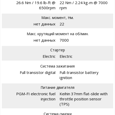
26.6 Nm / 19.6 lb-ft @
22 Nm / 2.24 kg-m @ 7000
6500rpm
rpm
Макс. момент, Нм.
нет данных
22
Макс. крутящий момент на об/мин.
нет данных
7000
Стартер
Electric
Electric
Система зажигания
Full transistor digital
Full-transistor battery
ignition
Питание двигателя
PGM-FI electronic fuel
Keihin 37mm flat-slide with
injection
throttle position sensor
(TPS)
Система смазки