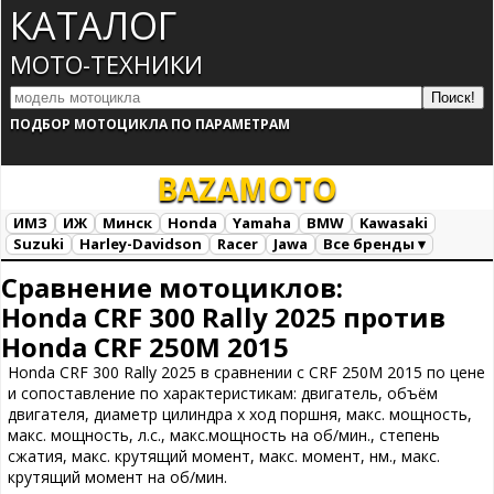
КАТАЛОГ
МОТО-ТЕХНИКИ
ПОДБОР МОТОЦИКЛА ПО ПАРАМЕТРАМ
BAZA
MOTO
ИМЗ
ИЖ
Минск
Honda
Yamaha
BMW
Kawasaki
Suzuki
Harley-Davidson
Racer
Jawa
Все бренды ▾
Все марки
Загрузка...
Сравнение мотоциклов:
Honda CRF 300 Rally 2025 против
Honda CRF 250M 2015
Honda CRF 300 Rally 2025 в сравнении с CRF 250M 2015 по цене
и сопоставление по характеристикам: двигатель, объём
двигателя, диаметр цилиндра х ход поршня, макс. мощность,
макс. мощность, л.с., макс.мощность на об/мин., степень
сжатия, макс. крутящий момент, макс. момент, нм., макс.
крутящий момент на об/мин.