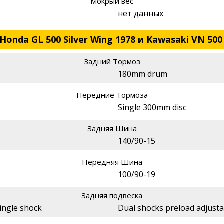
Мокрый вес
нет данных
onda GL 500 Silver Wing 1978 и Kawasaki VN 500
Задний Тормоз
180mm drum
Передние Тормоза
Single 300mm disc
Задняя Шина
140/90-15
Передняя Шина
100/90-19
Задняя подвеска
ingle shock
Dual shocks preload adjusta