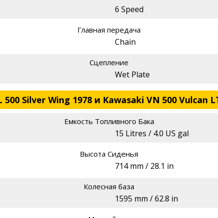
6 Speed
Главная передача
Chain
Сцепление
Wet Plate
500 Silver Wing 1978 и Kawasaki VN 500 Vulcan L
Емкость Топливного Бака
15 Litres / 4.0 US gal
Высота Сиденья
714 mm / 28.1 in
Колесная база
1595 mm / 62.8 in