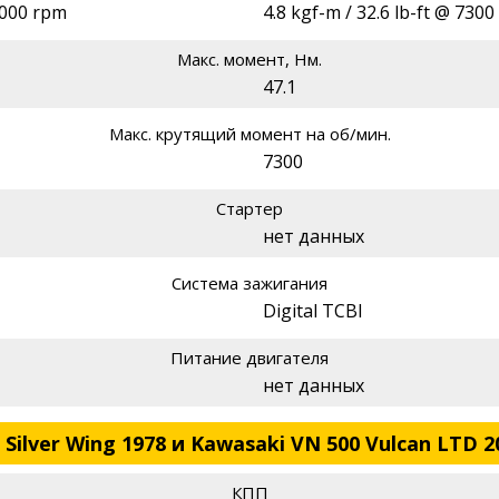
7000 rpm
4.8 kgf-m / 32.6 lb-ft @ 730
Макс. момент, Нм.
47.1
Макс. крутящий момент на об/мин.
7300
Стартер
нет данных
Система зажигания
Digital TCBI
Питание двигателя
нет данных
Silver Wing 1978 и Kawasaki VN 500 Vulcan LTD 2
КПП