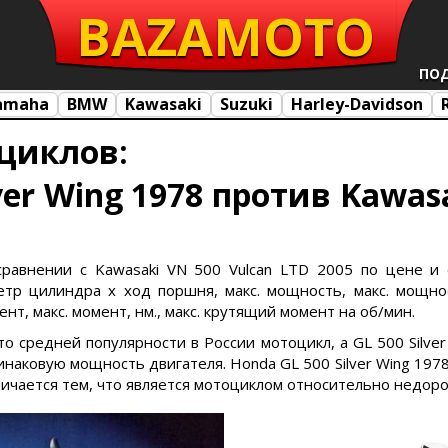
BAZA
MOTO
ПО
amaha
BMW
Kawasaki
Suzuki
Harley-Davidson
циклов:
ver Wing 1978 против Kawas
сравнении с Kawasaki VN 500 Vulcan LTD 2005 по цене и 
тр цилиндра х ход поршня, макс. мощность, макс. мощност
нт, макс. момент, нм., макс. крутящий момент на об/мин.
это средней популярности в России мотоцикл, а GL 500 Silv
наковую мощность двигателя. Honda GL 500 Silver Wing 1978 
личается тем, что является мотоциклом относительно недоро