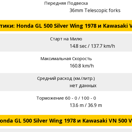
Передняя Подвеска
36mm Telescopic forks
ки: Honda GL 500 Silver Wing 1978 и Kawasaki V
Старт на Милю
14.8 sec / 137.7 km/h
Максимальная Скорость
160.8 km/h
Средний расход (км./литр.)
нет данных
Торможение 60 - 0 / 100 - 0
13.6 m / 36.9 m
da GL 500 Silver Wing 1978 и Kawasaki VN 500 V