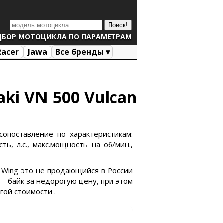
ДБОР МОТОЦИКЛА ПО ПАРАМЕТРАМ
Racer
Jawa
Все бренды ▾
aki VN 500 Vulcan
сопоставление по характеристикам:
ь, л.с., макс.мощность на об/мин.,
er Wing это не продающийся в России
- байк за недорогую цену, при этом
гой стоимости .