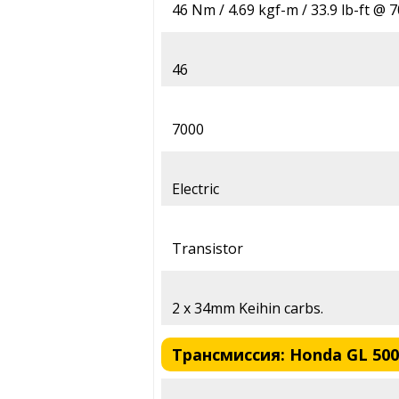
46 Nm / 4.69 kgf-m / 33.9 lb-ft @ 
46
7000
Electric
Transistor
2 x 34mm Keihin carbs.
Трансмиссия: Honda GL 500 