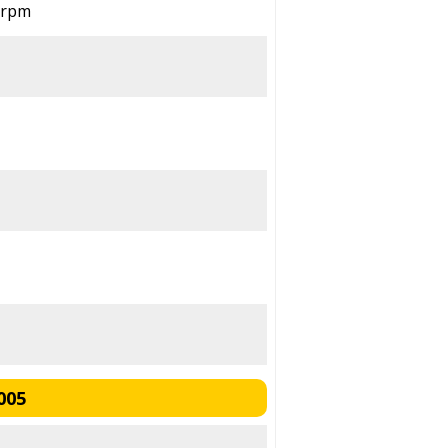
0 rpm
005