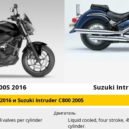
00S 2016
Suzuki Int
016 и Suzuki Intruder C800 2005
Двигатель
4 valves per cylinder
Liquid cooled, four stroke, 
cylinder.