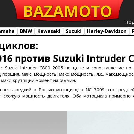
BAZA
MOTO
ПО
amaha
BMW
Kawasaki
Suzuki
Harley-Davidson
циклов:
16 против Suzuki Intruder C
 Suzuki Intruder C800 2005 по цене и сопоставление по 
поршня, макс. мощность, макс. мощность, л.с., макс.мощност
, макс. крутящий момент на об/мин.
о очень редкий в России мотоцикл, а NC 700S это средне
 схожую мощность двигателя. Оба мотоцикла примерно о