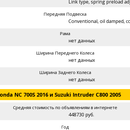
Link type, spring preload ad
Передняя Подвеска
Conventional, oil damped, co
Рама
нет данных
Ширина Переднего Колеса
нет данных
Ширина Заднего Колеса
нет данных
da NC 700S 2016 и Suzuki Intruder C800 2005
Средняя стоимость по объявлениям в интернете
448730 руб.
Год