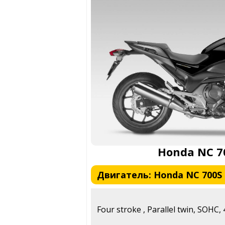
Honda NC 7
Двигатель: Honda NC 700S 2
Four stroke , Parallel twin, SOHC, 