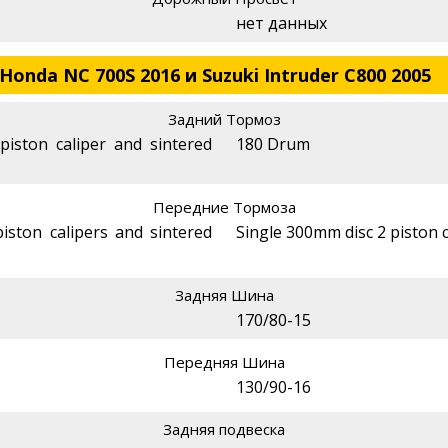
нет данных
onda NC 700S 2016 и Suzuki Intruder C800 2005
Задний Тормоз
piston caliper and sintered
180 Drum
Передние Тормоза
iston calipers and sintered
Single 300mm disc 2 piston c
Задняя Шина
170/80-15
Передняя Шина
130/90-16
Задняя подвеска