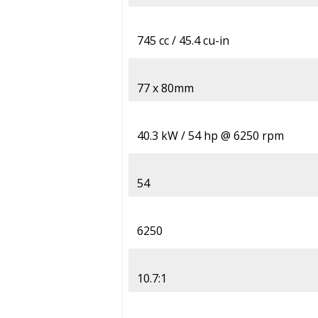
745 cc / 45.4 cu-in
77 x 80mm
40.3 kW / 54 hp @ 6250 rpm
54
6250
10.7:1