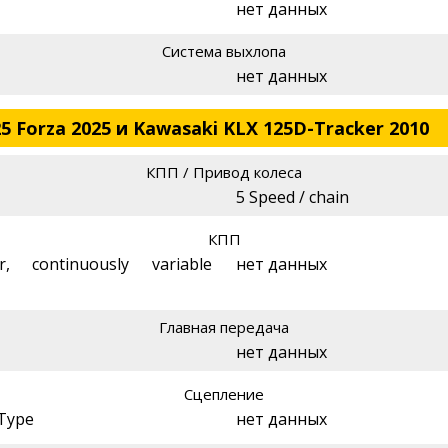
нет данных
Система выхлопа
нет данных
 Forza 2025 и Kawasaki KLX 125D-Tracker 2010
КПП / Привод колеса
5 Speed / chain
КПП
r, continuously variable
нет данных
Главная передача
нет данных
Сцепление
 Type
нет данных