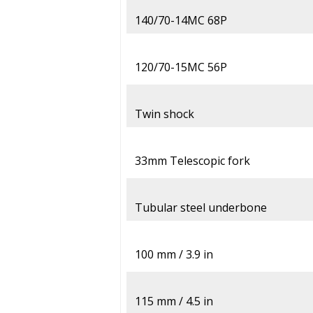
140/70-14MC 68P
120/70-15MC 56P
Twin shock
33mm Telescopic fork
Tubular steel underbone
100 mm / 3.9 in
115 mm / 4.5 in