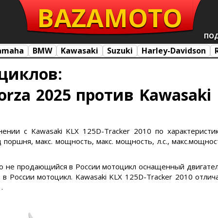
BAZA
MOTO
ПО
amaha
BMW
Kawasaki
Suzuki
Harley-Davidson
циклов:
orza 2025 против Kawasaki 
ении с Kawasaki KLX 125D-Tracker 2010 по характеристик
поршня, макс. мощность, макс. мощность, л.с., макс.мощност
это не продающийся в России мотоцикл оснащенный двигател
в России мотоцикл. Kawasaki KLX 125D-Tracker 2010 отлич
.