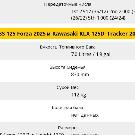
Передаточные Числа
1st 2.917 (35/12) 2nd 2.000 (
(26/22) 5th 1.000 (24/24)
 125 Forza 2025 и Kawasaki KLX 125D-Tracker 2
Емкость Топливного Бака
7.0 Litres / 1.9 gal
Высота Сиденья
830 mm
Сухой Вес
112 kg
Колесная база
нет данных
Размеры
54 mm / 29.7 in Height 1350
нет данных