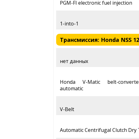
PGM-FI electronic fuel injection
1-into-1
Трансмиссия: Honda NSS 125
нет данных
Honda V-Matic belt-converte
automatic
V-Belt
Automatic Centrifugal Clutch Dry