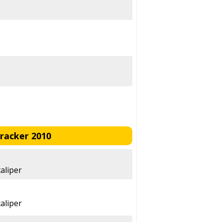
racker 2010
aliper
aliper