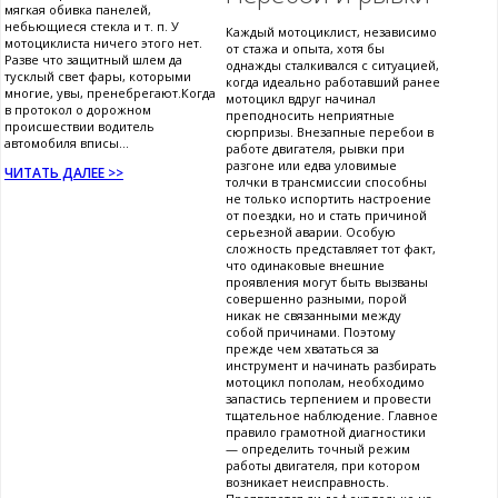
мягкая обивка панелей,
небьющиеся стекла и т. п. У
Каждый мотоциклист, независимо
мотоциклиста ничего этого нет.
от стажа и опыта, хотя бы
Разве что защитный шлем да
однажды сталкивался с ситуацией,
тусклый свет фары, которыми
когда идеально работавший ранее
многие, увы, пренебрегают.Когда
мотоцикл вдруг начинал
в протокол о дорожном
преподносить неприятные
происшествии водитель
сюрпризы. Внезапные перебои в
автомобиля вписы...
работе двигателя, рывки при
разгоне или едва уловимые
ЧИТАТЬ ДАЛЕЕ >>
толчки в трансмиссии способны
не только испортить настроение
от поездки, но и стать причиной
серьезной аварии. Особую
сложность представляет тот факт,
что одинаковые внешние
проявления могут быть вызваны
совершенно разными, порой
никак не связанными между
собой причинами. Поэтому
прежде чем хвататься за
инструмент и начинать разбирать
мотоцикл пополам, необходимо
запастись терпением и провести
тщательное наблюдение. Главное
правило грамотной диагностики
— определить точный режим
работы двигателя, при котором
возникает неисправность.