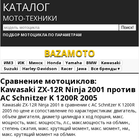
КАТАЛОГ
МОТО-ТЕХНИКИ
ПОДБОР МОТОЦИКЛА ПО ПАРАМЕТРАМ
BAZA
MOTO
ИМЗ
ИЖ
Минск
Honda
Yamaha
BMW
Kawasaki
Suzuki
Harley-Davidson
Racer
Jawa
Все бренды ▾
Все марки
Загрузка...
Сравнение мотоциклов:
Kawasaki ZX-12R Ninja 2001 против
AC Schnitzer K 1200R 2005
Kawasaki ZX-12R Ninja 2001 в сравнении с AC Schnitzer K 1200R
2005 по цене и сопоставление по характеристикам: двигатель,
объём двигателя, диаметр цилиндра х ход поршня, макс.
мощность, макс. мощность, л.с., макс.мощность на об/мин.,
степень сжатия, макс. крутящий момент, макс. момент, нм.,
макс. крутящий момент на об/мин.