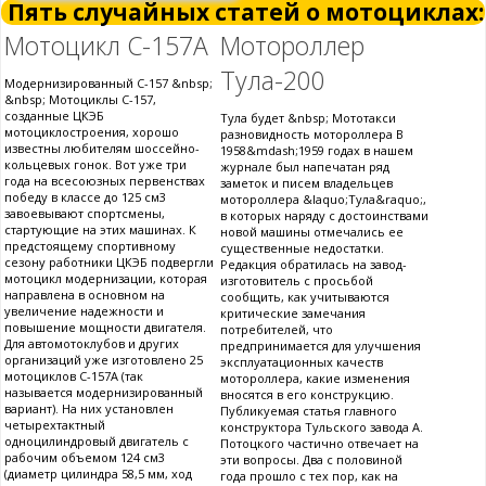
Пять случайных статей о мотоциклах:
Мотоцикл С-157А
Мотороллер
Тула-200
Модернизированный С-157 &nbsp;
&nbsp; Мотоциклы С-157,
созданные ЦКЭБ
Тула будет &nbsp; Мототакси
мотоциклостроения, хорошо
разновидность мотороллера В
известны любителям шоссейно-
1958&mdash;1959 годах в нашем
кольцевых гонок. Вот уже три
журнале был напечатан ряд
года на всесоюзных первенствах
заметок и писем владельцев
победу в классе до 125 см3
мотороллера &laquo;Тула&raquo;,
завоевывают спортсмены,
в которых наряду с достоинствами
стартующие на этих машинах. К
новой машины отмечались ее
предстоящему спортивному
существенные недостатки.
сезону работники ЦКЭБ подвергли
Редакция обратилась на завод-
мотоцикл модернизации, которая
изготовитель с просьбой
направлена в основном на
сообщить, как учитываются
увеличение надежности и
критические замечания
повышение мощности двигателя.
потребителей, что
Для автомотоклубов и других
предпринимается для улучшения
организаций уже изготовлено 25
эксплуатационных качеств
мотоциклов С-157А (так
мотороллера, какие изменения
называется модернизированный
вносятся в его конструкцию.
вариант). На них установлен
Публикуемая статья главного
четырехтактный
конструктора Тульского завода А.
одноцилиндровый двигатель с
Потоцкого частично отвечает на
рабочим объемом 124 см3
эти вопросы. Два с половиной
(диаметр цилиндра 58,5 мм, ход
года прошло с тех пор, как на