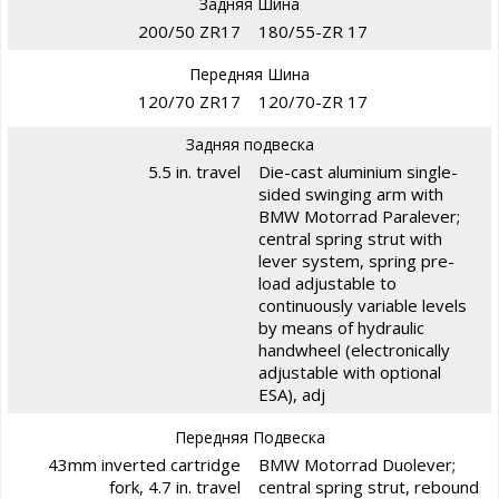
Задняя Шина
200/50 ZR17
180/55-ZR 17
Передняя Шина
120/70 ZR17
120/70-ZR 17
Задняя подвеска
5.5 in. travel
Die-cast aluminium single-
sided swinging arm with
BMW Motorrad Paralever;
central spring strut with
lever system, spring pre-
load adjustable to
continuously variable levels
by means of hydraulic
handwheel (electronically
adjustable with optional
ESA), adj
Передняя Подвеска
43mm inverted cartridge
BMW Motorrad Duolever;
fork, 4.7 in. travel
central spring strut, rebound