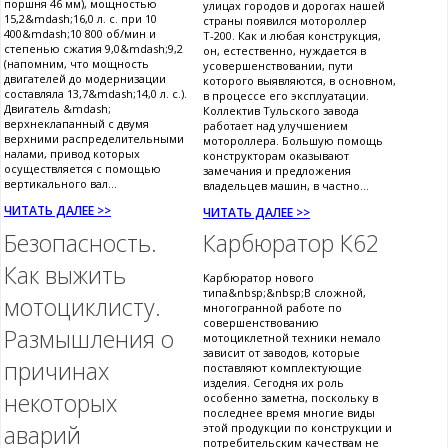
поршня 46 мм), мощностью
улицах городов и дорогах нашей
15,2&mdash;16,0 л. с. при 10
страны появился мотороллер
400&mdash;10 800 об/мин и
Т-200. Как и любая конструкция,
степенью сжатия 9,0&mdash;9,2
он, естественно, нуждается в
(напомним, что мощность
усовершенствовании, пути
двигателей до модернизации
которого выявляются, в основном,
составляла 13,7&mdash;14,0 л. с.).
в процессе его эксплуатации.
Двигатель &mdash;
Коллектив Тульского завода
верхнеклапанный с двумя
работает над улучшением
верхними распределительными
мотороллера. Большую помощь
налами, привод которых
конструкторам оказывают
осуществляется с помощью
замечания и предложения
вертикального вал...
владельцев машин, в частно...
ЧИТАТЬ ДАЛЕЕ >>
ЧИТАТЬ ДАЛЕЕ >>
Безопасность.
Карбюратор К62
Как выжить
Карбюратор нового
типа&nbsp;&nbsp;В сложной,
мотоциклисту.
многогранной работе по
совершенствованию
Размышления о
мотоциклетной техники немало
зависит от заводов, которые
причинах
поставляют комплектующие
изделия. Сегодня их роль
некоторых
особенно заметна, поскольку в
последнее время многие виды
аварий
этой продукции по конструкции и
потребительским качествам не