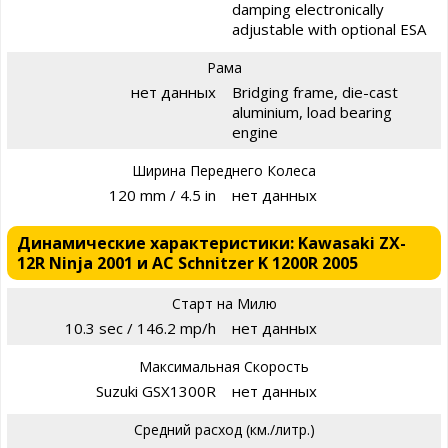
damping electronically
adjustable with optional ESA
Рама
нет данных
Bridging frame, die-cast
aluminium, load bearing
engine
Ширина Переднего Колеса
120 mm / 4.5 in
нет данных
Динамические характеристики: Kawasaki ZX-
12R Ninja 2001 и AC Schnitzer K 1200R 2005
Старт на Милю
10.3 sec / 146.2 mp/h
нет данных
Максимальная Скорость
Suzuki GSX1300R
нет данных
Средний расход (км./литр.)