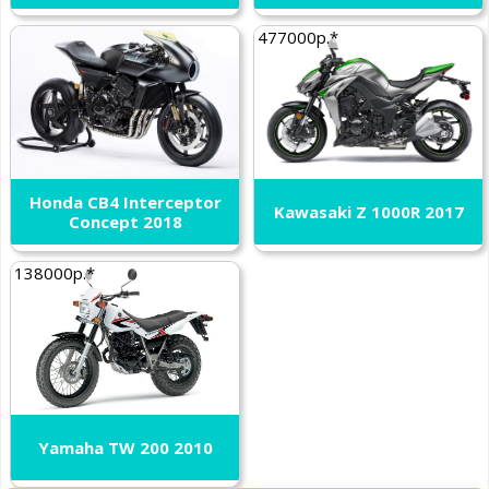
477000р.*
Honda CB4 Interceptor
Kawasaki Z 1000R 2017
Concept 2018
138000р.*
Yamaha TW 200 2010