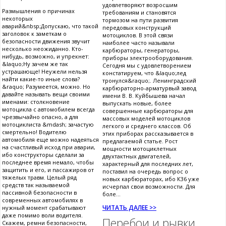
удовлетворяют возросшим
Размышления о причинах
требованиям и становятся
некоторых
тормозом на пути развития
аварий&nbsp;Допускаю, что такой
передовых конструкций
заголовок к заметкам о
мотоциклов. В этой связи
безопасности движения звучит
наиболее часто называли
несколько неожиданно. Кто-
карбюраторы, генераторы,
нибудь, возможно, и упрекнет:
приборы электрооборудования.
&laquo;Ну зачем же так
Сегодня мы с удовлетворением
устрашающе! Неужели нельзя
констатируем, что &laquo;лед
найти какие-то иные слова?
тронулся&raquo;. Ленинградский
&raquo; Разумеется, можно. Но
карбюраторно-арматурвый завод
давайте называть вещи своими
имени В. В. Куйбышева начал
именами: столкновение
выпускать новые, более
мотоцикла с автомобилем всегда
совершенные карбюраторы для
чрезвычайно опасно, а для
массовых моделей мотоциклов
мотоциклиста &mdash; зачастую
легкого и среднего классов. Об
смертельно! Водителю
этих приборах рассказывается в
автомобиля еще можно надеяться
предлагаемой статье. Рост
на счастливый исход при аварии,
мощности мотоциклетных
ибо конструкторы сделали за
двухтактных двигателей,
последнее время немало, чтобы
характерный для последних лет,
защитить и его, и пассажиров от
поставил на очередь вопрос о
тяжелых травм. Целый ряд
новых карбюраторах, ибо К36 уже
средств так называемой
исчерпал свои возможности. Для
пассивной безопасности в
боле...
современных автомобилях в
ЧИТАТЬ ДАЛЕЕ >>
нужный момент срабатывают
даже помимо воли водителя.
Перебои и рывки
Скажем, ремни безопасности,