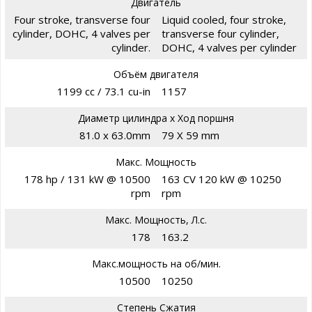
Двигатель
Four stroke, transverse four
Liquid cooled, four stroke,
cylinder, DOHC, 4 valves per
transverse four cylinder,
cylinder.
DOHC, 4 valves per cylinder
Объём двигателя
1199 cc / 73.1 cu-in
1157
Диаметр цилиндра х Ход поршня
81.0 x 63.0mm
79 X 59 mm
Макс. Мощность
178 hp / 131 kW @ 10500
163 CV 120 kW @ 10250
rpm
rpm
Макс. Мощность, Л.с.
178
163.2
Макс.мощность на об/мин.
10500
10250
Степень Сжатия