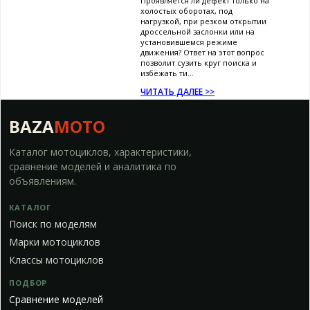
Проявляется ли дефект только на
холостых оборотах, под
нагрузкой, при резком открытии
дроссельной заслонки или на
установившемся режиме
движения? Ответ на этот вопрос
позволит сузить круг поиска и
избежать ти...
ЧИТАТЬ ДАЛЕЕ >>
BAZA
MOTO
Каталог мотоциклов, характеристики,
сравнение моделей и аналитика по
объявлениям.
КАТАЛОГ
Поиск по моделям
Марки мотоциклов
Классы мотоциклов
ПОДБОР
Сравнение моделей