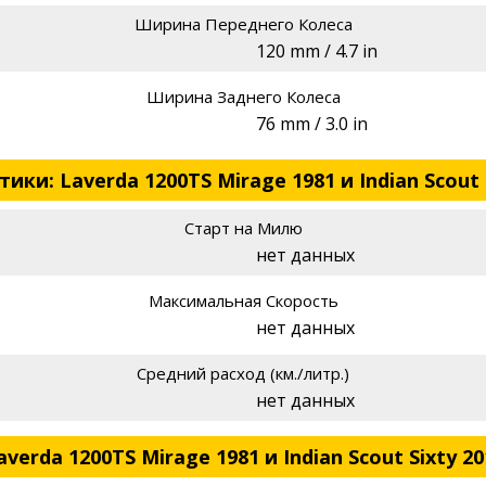
Ширина Переднего Колеса
120 mm / 4.7 in
Ширина Заднего Колеса
76 mm / 3.0 in
и: Laverda 1200TS Mirage 1981 и Indian Scout 
Старт на Милю
нет данных
Максимальная Скорость
нет данных
Средний расход (км./литр.)
нет данных
erda 1200TS Mirage 1981 и Indian Scout Sixty 20