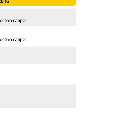
2016
iston caliper
iston caliper