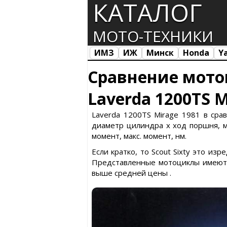
КАТАЛОГ
МОТО-ТЕХНИКИ
ИМЗ
ИЖ
Минск
Honda
Y
Все марки
Загрузка...
Сравнение мото
Laverda 1200TS M
Laverda 1200TS Mirage 1981 в срав
диаметр цилиндра х ход поршня, ма
момент, макс. момент, нм.
Если кратко, то Scout Sixty это и
Представленные мотоциклы имеют с
выше средней цены .