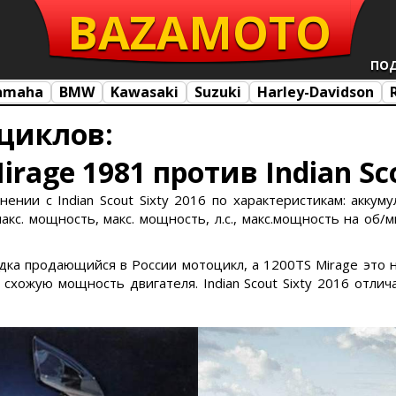
BAZA
MOTO
ПО
amaha
BMW
Kawasaki
Suzuki
Harley-Davidson
циклов:
irage 1981 против Indian Sco
нении с Indian Scout Sixty 2016 по характеристикам: аккуму
кс. мощность, макс. мощность, л.с., макс.мощность на об/ми
зредка продающийся в России мотоцикл, а 1200TS Mirage это
хожую мощность двигателя. Indian Scout Sixty 2016 отлича