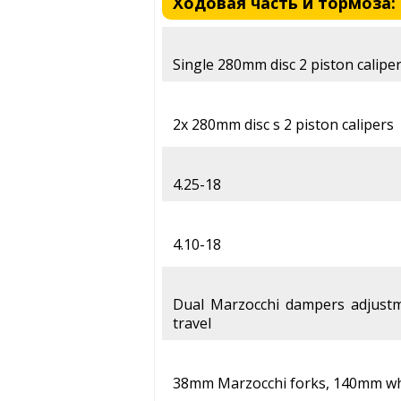
Ходовая часть и тормоза: L
Single 280mm disc 2 piston calipe
2x 280mm disc s 2 piston calipers
4.25-18
4.10-18
Dual Marzocchi dampers adjustm
travel
38mm Marzocchi forks, 140mm whe