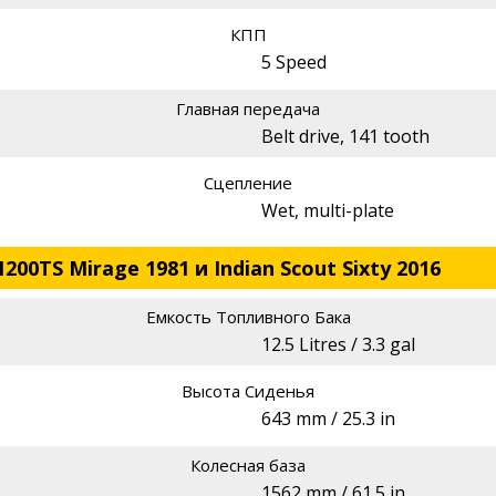
КПП
5 Speed
Главная передача
Belt drive, 141 tooth
Сцепление
Wet, multi-plate
200TS Mirage 1981 и Indian Scout Sixty 2016
Емкость Топливного Бака
12.5 Litres / 3.3 gal
Высота Сиденья
643 mm / 25.3 in
Колесная база
1562 mm / 61.5 in