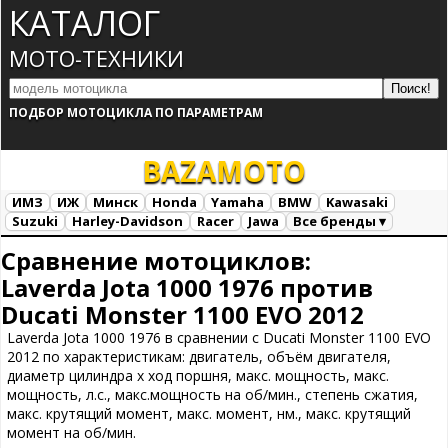
КАТАЛОГ
МОТО-ТЕХНИКИ
ПОДБОР МОТОЦИКЛА ПО ПАРАМЕТРАМ
BAZA
MOTO
ИМЗ
ИЖ
Минск
Honda
Yamaha
BMW
Kawasaki
Suzuki
Harley-Davidson
Racer
Jawa
Все бренды ▾
Все марки
Загрузка...
Сравнение мотоциклов:
Laverda Jota 1000 1976 против
Ducati Monster 1100 EVO 2012
Laverda Jota 1000 1976 в сравнении с Ducati Monster 1100 EVO
2012 по характеристикам: двигатель, объём двигателя,
диаметр цилиндра х ход поршня, макс. мощность, макс.
мощность, л.с., макс.мощность на об/мин., степень сжатия,
макс. крутящий момент, макс. момент, нм., макс. крутящий
момент на об/мин.