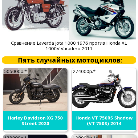
Сравнение Laverda Jota 1000 1976 против Honda XL
1000V Varadero 2011
Пять случайных мотоциклов:
505000р.*
274000р.*
Harley Davidson XG 750
Honda VT 750RS Shadow
Street 2020
(VT 750S) 2014
138000р.*
130000р.*