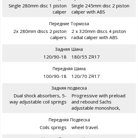
Single 280mm disc 1 piston
Single 245mm disc 2 piston
caliper
caliper with ABS
Передние Тормоза
2x 280mm discs 2 piston
2 x 320mm discs 4 piston
calipers
radial caliper with ABS
Задняя Шина
120/90-18
180/55 ZR17
Передняя Шина
100/90-18
120/70 ZR17
Задняя подвеска
Dual shock absorbers, 5-
Progressive with preload
way adjustable coil springs
and rebound Sachs
adjustable monoshock,
Передняя Подвеска
Coils springs
wheel travel.