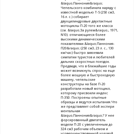
&laquo;Паннония&raquo;
Чепельского комбината наряду с
известной моделью Т-5 (250 см3,
16 л. с.) собирает
двухцилиндровые двухтактные
мотоциклы П-20 того же класса
(см. &laquo;За рулем&raquo;, 1971,
N10). отличающиеся более
высокими динамическими
показателями.&laquo;Паннония-
П20&raquo; (250 см3, 23 л. с., 130
км/час) быстро завоевала
симпатии туристов и любителей
дальних скоростных поездок.
Предвидя, что в ближайшие годы
может возникнуть спрос на еще
более мощную и быстроходную
машину, чепельские
конструкторы на базе П-20
разработали новый мотоцикл,
которому присвоили индекс
П-350. Построены опытные
образцы и ведутся испытания.Что
же представляет собой экспери
ментальная
&laquo;Паннония&raquo;? У нее
форсированный двигатель
модели П-20 с увеличенным до
324 см3 рабочим объемом и
усовершенствованной ходовой