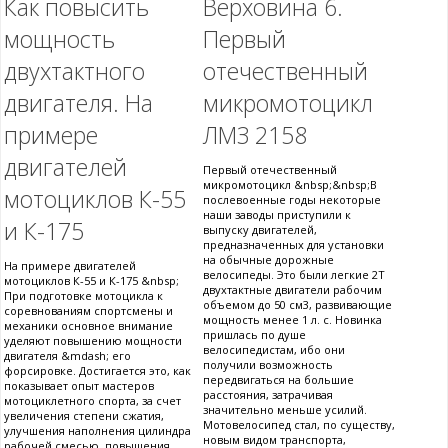
Как повысить
Верховина 6.
мощность
Первый
двухтактного
отечественный
двигателя. На
микромотоцикл
примере
ЛМЗ 2158
двигателей
Первый отечественный
микромотоцикл &nbsp;&nbsp;В
мотоциклов К-55
послевоенные годы некоторые
наши заводы приступили к
и К-175
выпуску двигателей,
предназначенных для установки
на обычные дорожные
На примере двигателей
велосипеды. Это были легкие 2Т
мотоциклов К-55 и К-175 &nbsp;
двухтактные двигатели рабочим
При подготовке мотоцикла к
объемом до 50 см3, развивающие
соревнованиям спортсмены и
мощность менее 1 л. с. Новинка
механики основное внимание
пришлась по душе
уделяют повышению мощности
велосипедистам, ибо они
двигателя &mdash; его
получили возможность
форсировке. Достигается это, как
передвигаться на большие
показывает опыт мастеров
расстояния, затрачивая
мотоциклетного спорта, за счет
значительно меньше усилий.
увеличения степени сжатия,
Мотовелосипед стал, по существу,
улучшения наполнения цилиндра
новым видом транспорта,
рабочей смесью, повышения