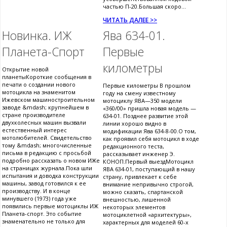
частью П-20.Большая скоро...
ЧИТАТЬ ДАЛЕЕ >>
Новинка. ИЖ
Ява 634-01.
Планета-Спорт
Первые
километры
Открытие новой
планетыКороткие сообщения в
печати о создании нового
Первые километры В прошлом
мотоцикла на знаменитом
году на смену известному
Ижевском машиностроительном
мотоциклу ЯВА—350 модели
заводе &mdash; крупнейшем в
«360/00» пришла новая модель —
стране производителе
634-01. Позднее развитие этой
двухколесных машин вызвали
линии хорошо видно в
естественный интерес
модификации Ява 634-8-00.О том,
мотолюбителей. Свидетельство
как проявил себя мотоцикл в ходе
тому &mdash; многочисленные
редакционного теста,
письма в редакцию с просьбой
рассказывает инженер Э.
подробно рассказать о новом ИЖе
КОНОП.Первый выездМотоцикл
на страницах журнала.Пока шли
ЯВА 634-01, поступающий в нашу
испытания и доводка конструкции
страну, привлекает к себе
машины, завод готовился к ее
внимание непривычно строгой,
производству. И в конце
можно сказать, спартанской
минувшего (1973) года уже
внешностью, лишенной
появились первые мотоциклы ИЖ
некоторых элементов
Планета-спорт. Это событие
мотоциклетной «архитектуры»,
знаменательно не только для
характерных для моделей 60-х