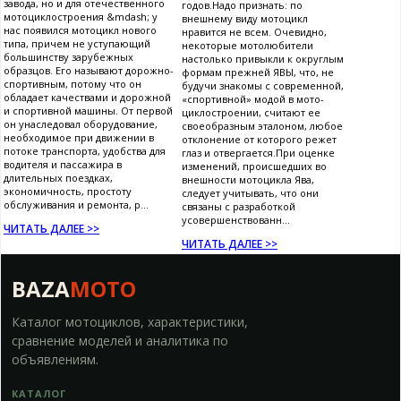
завода, но и для отечественного
годов.Надо признать: по
мотоциклостроения &mdash; у
внешнему виду мотоцикл
нас появился мотоцикл нового
нравится не всем. Очевидно,
типа, причем не уступающий
некоторые мотолюбители
большинству зарубежных
настолько привыкли к округлым
образцов. Его называют дорожно-
формам прежней ЯВЫ, что, не
спортивным, потому что он
будучи знакомы с современной,
обладает качествами и дорожной
«спортивной» модой в мото-
и спортивной машины. От первой
циклостроении, считают ее
он унаследовал оборудование,
своеобразным эталоном, любое
необходимое при движении в
отклонение от которого режет
потоке транспорта, удобства для
глаз и отвергается.При оценке
водителя и пассажира в
изменений, происшедших во
длительных поездках,
внешности мотоцикла Ява,
экономичность, простоту
следует учитывать, что они
обслуживания и ремонта, р...
связаны с разработкой
усовершенствованн...
ЧИТАТЬ ДАЛЕЕ >>
ЧИТАТЬ ДАЛЕЕ >>
BAZA
MOTO
Каталог мотоциклов, характеристики,
сравнение моделей и аналитика по
объявлениям.
КАТАЛОГ