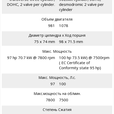
DOHC, 2 valve per cylinder.
desmodromic 2 valve per
cylinder
Объём двигателя
981
1078
Диаметр цилиндра х Ход поршня
75 x 74 mm
98 x 71.5 mm
Макс. Мощность
97 hp 70.7 kW @ 7800 rpm
100 hp 73.5 kW) @ 7500rpm
( EC Certificate of
Conformity state 95 hp)
Макс. Мощность, Л.с.
97
100
Макс.мощность на об/мин.
7800
7500
Степень Сжатия