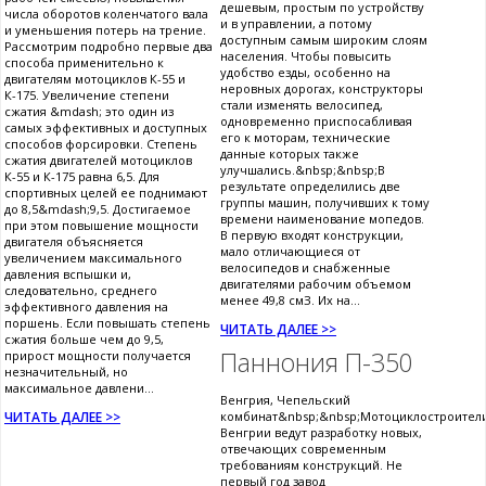
дешевым, простым по устройству
числа оборотов коленчатого вала
и в управлении, а потому
и уменьшения потерь на трение.
доступным самым широким слоям
Рассмотрим подробно первые два
населения. Чтобы повысить
способа применительно к
удобство езды, особенно на
двигателям мотоциклов К-55 и
неровных дорогах, конструкторы
К-175. Увеличение степени
стали изменять велосипед,
сжатия &mdash; это один из
одновременно приспосабливая
самых эффективных и доступных
его к моторам, технические
способов форсировки. Степень
данные которых также
сжатия двигателей мотоциклов
улучшались.&nbsp;&nbsp;В
К-55 и К-175 равна 6,5. Для
результате определились две
спортивных целей ее поднимают
группы машин, получивших к тому
до 8,5&mdash;9,5. Достигаемое
времени наименование мопедов.
при этом повышение мощности
В первую входят конструкции,
двигателя объясняется
мало отличающиеся от
увеличением максимального
велосипедов и снабженные
давления вспышки и,
двигателями рабочим объемом
следовательно, среднего
менее 49,8 смЗ. Их на...
эффективного давления на
поршень. Если повышать степень
ЧИТАТЬ ДАЛЕЕ >>
сжатия больше чем до 9,5,
Паннония П-350
прирост мощности получается
незначительный, но
максимальное давлени...
Венгрия, Чепельский
ЧИТАТЬ ДАЛЕЕ >>
комбинат&nbsp;&nbsp;Мотоциклостроител
Венгрии ведут разработку новых,
отвечающих современным
требованиям конструкций. Не
первый год завод