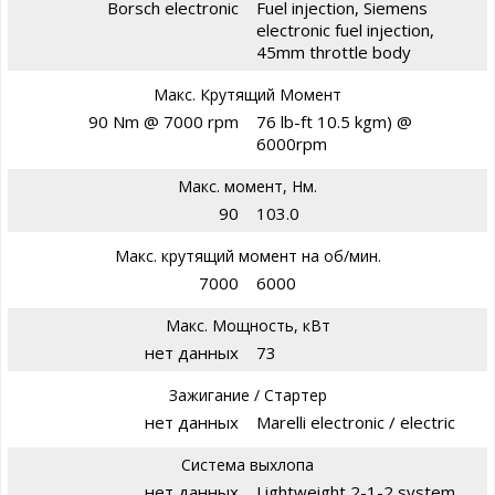
Borsch electronic
Fuel injection, Siemens
electronic fuel injection,
45mm throttle body
Макс. Крутящий Момент
90 Nm @ 7000 rpm
76 lb-ft 10.5 kgm) @
6000rpm
Макс. момент, Нм.
90
103.0
Макс. крутящий момент на об/мин.
7000
6000
Макс. Мощность, кВт
нет данных
73
Зажигание / Стартер
нет данных
Marelli electronic / electric
Система выхлопа
нет данных
Lightweight 2-1-2 system