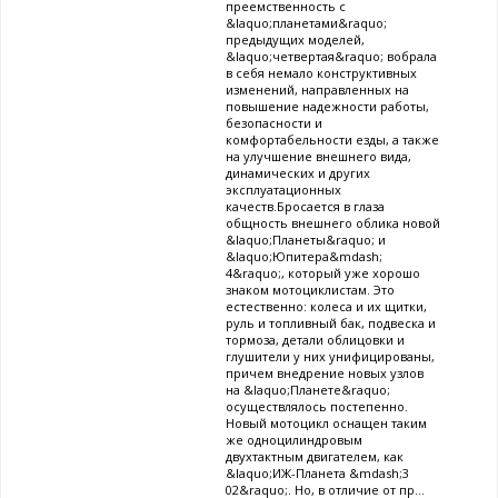
преемственность с
&laquo;планетами&raquo;
предыдущих моделей,
&laquo;четвертая&raquo; вобрала
в себя немало конструктивных
изменений, направленных на
повышение надежности работы,
безопасности и
комфортабельности езды, а также
на улучшение внешнего вида,
динамических и других
эксплуатационных
качеств.Бросается в глаза
общность внешнего облика новой
&laquo;Планеты&raquo; и
&laquo;Юпитера&mdash;
4&raquo;, который уже хорошо
знаком мотоциклистам. Это
естественно: колеса и их щитки,
руль и топливный бак, подвеска и
тормоза, детали облицовки и
глушители у них унифицированы,
причем внедрение новых узлов
на &laquo;Планете&raquo;
осуществлялось постепенно.
Новый мотоцикл оснащен таким
же одноцилиндровым
двухтактным двигателем, как
&laquo;ИЖ-Планета &mdash;3
02&raquo;. Но, в отличие от пр...