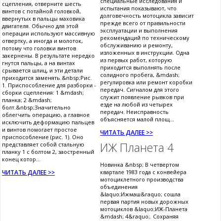
специальные исследования и
сцепления, отверните шесть
испытания показывают, что
винтов с потайной головкой,
долговечность мотоцикла зависит
ввернутых в пальцы маховика
прежде всего от правильности
двигателя. Обычно для этой
эксплуатации и выполнения
операции используют массивную
рекомендаций по техническому
отвертку, а иногда и молоток,
обслуживанию и ремонту,
потому что головки винтов
изложенных в инструкции. Одна
закернены. В результате нередко
из первых работ, которую
гнутся пальцы, а на винтах
приходится выполнять после
срывается шлиц, и эти детали
солидного пробега, &mdash;
приходится заменять.&nbsp;Рис.
регулировка или ремонт коробки
1. Приспособление для разборки -
передач. Сигналом для этого
сборки сцепления: 1 &mdash;
служит появление рывков при
планка; 2 &mdash;
езде на любой из четырех
болт.&nbsp;Значительно
передач. Неисправность
облегчить операцию, а главное
объясняется малой площ...
исключить деформацию пальцев
и винтов помогает простое
ЧИТАТЬ ДАЛЕЕ >>
приспособление (рис. 1). Оно
ИЖ Планета 4
представляет собой стальную
планку 1 с болтом 2, заостренный
конец котор...
Новинка &nbsp; В четвертом
ЧИТАТЬ ДАЛЕЕ >>
квартале 1983 года с конвейера
мотоциклетного производства
объединения
&laquo;Ижмаш&raquo; сошла
первая партия новых дорожных
мотоциклов &laquo;ИЖ-Планета
&mdash; 4&raquo;. Сохраняя