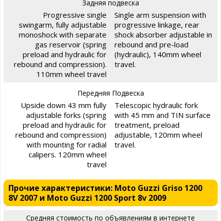
Задняя подвеска
Progressive single
Single arm suspension with
swingarm, fully adjustable
progressive linkage, rear
monoshock with separate
shock absorber adjustable in
gas reservoir (spring
rebound and pre-load
preload and hydraulic for
(hydraulic), 140mm wheel
rebound and compression).
travel.
110mm wheel travel
Передняя Подвеска
Upside down 43 mm fully
Telescopic hydraulic fork
adjustable forks (spring
with 45 mm and TIN surface
preload and hydraulic for
treatment, preload
rebound and compression)
adjustable, 120mm wheel
with mounting for radial
travel.
calipers. 120mm wheel
travel
Прочие характеристики: Moto Guzzi Griso 1200
8V 2007 и Moto Guzzi 1200 Sport 8v 2009
Средняя стоимость по объявлениям в интернете