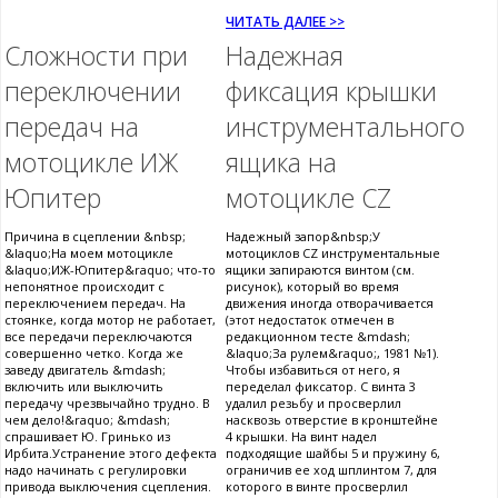
ЧИТАТЬ ДАЛЕЕ >>
Сложности при
Надежная
переключении
фиксация крышки
передач на
инструментального
мотоцикле ИЖ
ящика на
Юпитер
мотоцикле CZ
Причина в сцеплении &nbsp;
Надежный запор&nbsp;У
&laquo;На моем мотоцикле
мотоциклов CZ инструментальные
&laquo;ИЖ-Юпитер&raquo; что-то
ящики запираются винтом (см.
непонятное происходит с
рисунок), который во время
переключением передач. На
движения иногда отворачивается
стоянке, когда мотор не работает,
(этот недостаток отмечен в
все передачи переключаются
редакционном тесте &mdash;
совершенно четко. Когда же
&laquo;За рулем&raquo;, 1981 №1).
заведу двигатель &mdash;
Чтобы избавиться от него, я
включить или выключить
переделал фиксатор. С винта 3
передачу чрезвычайно трудно. В
удалил резьбу и просверлил
чем дело!&raquo; &mdash;
насквозь отверстие в кронштейне
спрашивает Ю. Гринько из
4 крышки. На винт надел
Ирбита.Устранение этого дефекта
подходящие шайбы 5 и пружину 6,
надо начинать с регулировки
ограничив ее ход шплинтом 7, для
привода выключения сцепления.
которого в винте просверлил