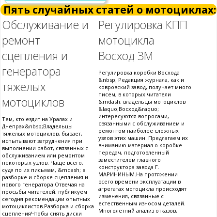
Пять случайных статей о мотоциклах:
Обслуживание и
Регулировка КПП
ремонт
мотоцикла
сцепления и
Восход 3М
генератора
Регулировка коробки Восхода
&nbsp; Редакция журнала, как и
тяжелых
ковровский завод, получает много
писем, в которых читатели
мотоциклов
&mdash; владельцы мотоциклов
&laquo;Восход&raquo;
интересуются вопросами,
Тем, кто ездит на Уралах и
связанными с обслуживанием и
Днепрах&nbsp;Владельцы
ремонтом наиболее сложных
тяжелых мотоциклов, бывает,
узлов этих машин. Предлагаем их
испытывают затруднения при
вниманию материал о коробке
выполнении работ, связанных с
передач, подготовленный
обслуживанием или ремонтом
заместителем главного
некоторых узлов. Чаще всего,
конструктора завода Г.
судя по их письмам, &mdash; в
МАРИНИНЫМ.На протяжении
разборке и сборке сцепления и
всего времени эксплуатации в
нового генератора.Отвечая на
агрегатах мотоцикла происходят
просьбы читателей, публикуем
изменения, связанные с
сегодня рекомендации опытных
естественным износом деталей.
мотоциклистов.Разборка и сборка
Многолетний анализ отказов,
сцепленияЧтобы снять диски