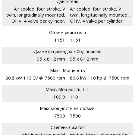
Двигатель
Air cooled, four stroke, V
Air cooled, four stroke, V
twin, longitudinally mounted,
twin, longitudinally mounted,,
OHV, 4 valve per cylinder.
OHV, 4 valve per cylinder.
Объём двигателя
1151
1151
Диаметр цилиндра х Ход поршня
95 x 81.2 mm
95 x 81.2 mm
Макс. Мощность
80.8 kW 110 CV @ 7500 rpm
80.8 kW 110 hp @ 7500 rpm
Макс. Мощность, Л.с.
109.9
110
Макс.мощность на об/мин.
7500
7500
Степень Сжатия
Multipoint sequential
Weber-Marelli electronic fuel