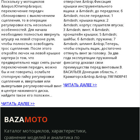
Поскольку у мотоциклов
отверстие.&nbsp;Фиксация
&laquo;Юпитер&raquo;
крышки инструментального
переключение передач
ящика: а &mdash; до переделки; б
сблокировано с выключением
&mdash; после переделки; 1
сцепления, то в операции
&mdash; крышка ящика; 2
регулировки есть несколько
&mdash; корпус глушителя впуска;
особенностей. Для начала
3 &mdash; винт; 4 &mdash;
необходимо полностью ввернуть
кронштейн крышки; 5 &mdash;
штуцер на левой стороне руля,
шайбы; б &mdash; пружина; 7
чтобы полностью освободить
&mdash; шплинт.&nbsp;Теперь,
трос сцепления. После этого
чтобы открыть ящик, достаточно
откройте лючок на левой крышке
оттянуть винт за головку. За два
картера (о том, что
года эксплуатации пружинный
предварительно надо снять рычаг
фиксатор доказал свои
переключения передач, можно
преимущества перед винтовым.В.
бы и не говорить), ослабьте
ВАСИЛЬЕВ Донецкая область, г.
стопорную гайку регулировки
Краматорск&nbsp;&nbsp;1981N08P41
сцепления и, ввертывая или
ЧИТАТЬ ДАЛЕЕ >>
вывертывая регулировочный винт
в центре нажимного диска,
найдите такое его положен...
ЧИТАТЬ ДАЛЕЕ >>
BAZA
MOTO
Каталог мотоциклов, характеристики,
сравнение моделей и аналитика по