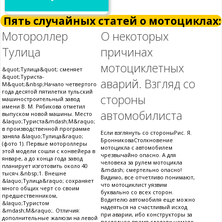
Пять случайных статей о мотоциклах:
Мотороллер
О некоторых
Тулица
причинах
мотоциклетных
&quot;Тулица&quot; сменяет
&quot;Туриста-
аварий. Взгляд со
М&quot;&nbsp;Начало четвертого
года десятой пятилетки тульский
стороны
машиностроительный завод
имени В. М. Рябикова отметил
автомобилиста
выпуском новой машины. Место
&laquo;Туриста&mdash;М&raquo;
в производственной программе
Если взглянуть со стороныРис. Я.
заняла &laquo;Тулица&raquo;
БронниковаСтолкновение
(фото 1). Первые мотороллеры
мотоцикла с автомобилем
этой модели сошли с конвейера в
чрезвычайно опасно. А для
январе, а до конца года завод
человека за рулем мотоцикла
планирует изготовить около 40
&mdash; смертельно опасно!
тысяч.&nbsp;1. Внешне
Видимо, все отчетливо понимают,
&laquo;Тулица&raquo; сохраняет
что мотоциклист уязвим
много общих черт со своим
буквально со всех сторон.
предшественником,
Водителю автомобиля еще можно
&laquo;Туристом
надеяться на счастливый исход
&mdash;М&raquo;. Отличия:
при аварии, ибо конструкторы за
дополнительные жалюзи на левой
последнее время сделали немало,