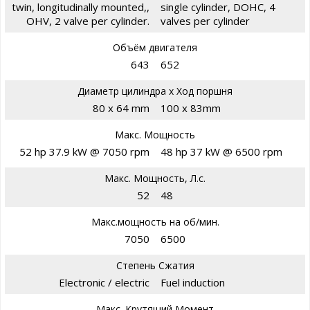
twin, longitudinally mounted,,
single cylinder, DOHC, 4
OHV, 2 valve per cylinder.
valves per cylinder
Объём двигателя
643
652
Диаметр цилиндра х Ход поршня
80 x 64 mm
100 x 83mm
Макс. Мощность
52 hp 37.9 kW @ 7050 rpm
48 hp 37 kW @ 6500 rpm
Макс. Мощность, Л.с.
52
48
Макс.мощность на об/мин.
7050
6500
Степень Сжатия
Electronic / electric
Fuel induction
Макс. Крутящий Момент