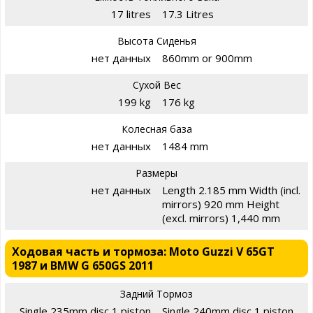
17 litres
17.3 Litres
Высота Сиденья
нет данных
860mm or 900mm
Сухой Вес
199 kg
176 kg
Колесная база
нет данных
1484 mm
Размеры
нет данных
Length 2.185 mm Width (incl.
mirrors) 920 mm Height
(excl. mirrors) 1,440 mm
Ходовая часть и тормоза: Moto Guzzi V 65GT
1987 и BMW G 650GS 2011
Задний Тормоз
Single 235mm disc 1 piston
Single 240mm disc 1 piston