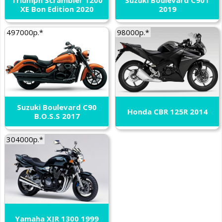
Triumph Scrambler 1200
Suzuki Boulevard C90T
XE Bon Edition 2020
2019
497000р.*
98000р.*
Suzuki Boulevard C90
Honda CBR 125R 2014
B.O.S.S 2017
304000р.*
Yamaha XJR 1300 1999