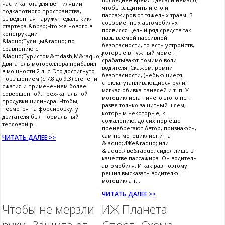
части капота для вентиляции
чтобы защитить и его и
подкапотного пространства,
пассажиров от тяжелых травм. В
выведенная наружу педаль кик-
современных автомобилях
стартера.&nbsp;Что же нового в
появился целый ряд средств так
конструкции
называемой пассивной
&laquo;Тулицы&raquo; по
безопасности, то есть устройств,
сравнению с
которые в нужный момент
&laquo;Туристом&mdash;М&raquo;?
срабатывают помимо воли
Двигатель мотороллера прибавил
водителя. Скажем, ремни
в мощности 2 л. с. Это достигнуто
безопасности, (небьющиеся
повышением (с 7,8 до 9,3) степени
стекла, утапливающиеся рули,
сжатия и применением более
мягкая обивка панелей и т. п. У
совершенной, трех-канальной
мотоциклиста ничего зтого нет,
продувки цилиндра. Чтобы,
разве только защитный шлем,
несмотря на форсировку, у
которым некоторые, к
двигателя был нормальный
сожалению, до сих пор еще
тепловой р...
пренебрегают.Автор, признаюсь,
сам не мотоциклист и на
ЧИТАТЬ ДАЛЕЕ >>
&laquo;ИЖе&raquo; или
&laquo;Яве&raquo; сидел лишь в
качестве пассажира. Он водитель
автомобиля. И как раз поэтому
решил высказать водителю
мотоцикла т...
ЧИТАТЬ ДАЛЕЕ >>
Чтобы не мерзли
ИЖ Планета