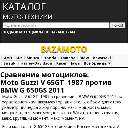
КАТАЛОГ
МОТО-ТЕХНИКИ
ПОДБОР МОТОЦИКЛА ПО ПАРАМЕТРАМ
BAZA
MOTO
ИМЗ
ИЖ
Минск
Honda
Yamaha
BMW
Kawasaki
Suzuki
Harley-Davidson
Racer
Jawa
Все бренды ▾
Все марки
Загрузка...
Сравнение мотоциклов:
Moto Guzzi V 65GT 1987 против
BMW G 650GS 2011
Moto Guzzi V 65GT 1987 в сравнении с BMW G 650GS 2011 по
характеристикам: аккумулятор, двигатель, объём двигателя,
диаметр цилиндра х ход поршня, макс. мощность, макс.
мощность, л.с., макс.мощность на об/мин., степень сжатия,
макс. крутящий момент, макс. момент, нм.
Если кратко, то G 650GS это редкий в России мотоцикл, а V