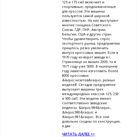
125 и 175 см3 включает и
спортивные, предназначенные
для кроссов. Эти машины
пользуются самой широкой
известностью. На них выступают
многие гонщики Советского
Союза, ГДР, ПНР, Австрии,
Бельгии, США и других стран.
Чтобы удовлетворить спрос
экспортного рынка, предприятию
пришлось резко увеличить
выпуск кроссовых машин. Если в
1970 году из ворот завода в г.
Страконице их вышло 2000, то в
1971 году-уже 5000. В нынешнем
году намечено изготовить более
8000 кроссовых
&laquo;чезетов&raquo; разных
моделей. Сегодня предприятие
выпускает машины трех
международных классов: 125, 250
и 500 см3. Эти модели имеют
соответственно заводские
индексы: &laquo;984&raquo;,
&laquo;980&raquo; и
&laquo;981&raquo;. Все они
довольно сходны по конструкции,
а две ...
ЧИТАТЬ ДАЛЕЕ >>