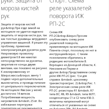
руки. Защита от
Спорт. Схема
мороза кистей
реле указалетей
рук
поворота ИЖ
РП-2С
Защита от мороза кистей
рук&nbsp;При езде зимой на
мотоцикле не удается надежно
Схема ИЖ
защитить от мороза кисти рук, так
РП-2С&nbsp;&laquo;Просим
как толстые рукавицы затрудняют
опубликовать схему реле
управление машиной. Я решил эту
указателей поворота,
проблему, применив
применяемую на мотоцикле ИЖ
электронагрев для рукояток руля.
Планета-спорт, поскольку ее нет в
Нихромовую проволоку
инструкции&raquo;. С таким
диаметром 0.8 мм намотал
пожеланием обратились в
непосредственно на рукоятки,
редакцию мотолюбители В.
закрепив ее концы двумя
Верещако из Донецкой области, К.
винтами, как показано на рисунке.
Николаев из Перми и
К изолированному от
другие.&nbsp;Представляем схему
&laquo;массы&raquo; винту 1
реле ИЖ РП-2С (рис. 1) и для
подвел через дополнительные
справок &mdash; цоколевку
выключатель и провода питание
транзисторов (рис. 2).&nbsp;Рис. 1.
от центрального переключателя.
Электрическая схема реле ИЖ
На мотоцикле Ява (как у меня)
РП-2С: резисторы R1 &mdash; R7
достаточно 14 витков.
типа ВС; R8, R9 &mdash; типа МЛТ;
Потребляемая мощность
конденсаторы С1 и С2 типа К50-3;
нагревателя &mdash; 25 вт. Во
величины напряжений могут
избежание перегрузки
отличаться от указанных на схеме
генератора не рекомендуется
на &plusmn;20%; R4 &mdash;