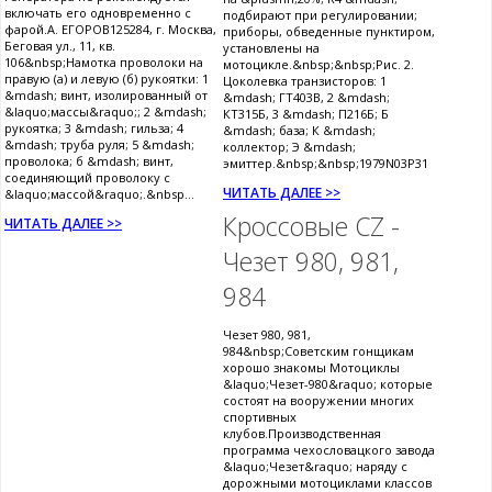
включать его одновременно с
подбирают при регулировании;
фарой.А. ЕГОРОВ125284, г. Москва,
приборы, обведенные пунктиром,
Беговая ул., 11, кв.
установлены на
106&nbsp;Намотка проволоки на
мотоцикле.&nbsp;&nbsp;Рис. 2.
правую (а) и левую (б) рукоятки: 1
Цоколевка транзисторов: 1
&mdash; винт, изолированный от
&mdash; ГТ403В, 2 &mdash;
&laquo;массы&raquo;; 2 &mdash;
КТ315Б, 3 &mdash; П216Б; Б
рукоятка; 3 &mdash; гильза; 4
&mdash; база; К &mdash;
&mdash; труба руля; 5 &mdash;
коллектор; Э &mdash;
проволока; б &mdash; винт,
эмиттер.&nbsp;&nbsp;1979N03P31
соединяющий проволоку с
ЧИТАТЬ ДАЛЕЕ >>
&laquo;массой&raquo;.&nbsp...
Кроссовые CZ -
ЧИТАТЬ ДАЛЕЕ >>
Чезет 980, 981,
984
Чезет 980, 981,
984&nbsp;Советским гонщикам
хорошо знакомы Мотоциклы
&laquo;Чезет-980&raquo; которые
состоят на вооружении многих
спортивных
клубов.Производственная
программа чехословацкого завода
&laquo;Чезет&raquo; наряду с
дорожными мотоциклами классов