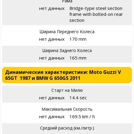
Рама
нет данных
Bridge-type steel section
frame with bolted-on rear
section
Ширина Переднего Колеса
нет данных
170 mm
Ширина Заднего Колеса
нет данных
165 mm
Динамические характеристики: Moto Guzzi V
65GT 1987 и BMW G 650GS 2011
Старт на Милю
нет данных
14.4 sec
Максимальная Скорость
нет данных
169.5 km / h
Средний расход (км./литр.)