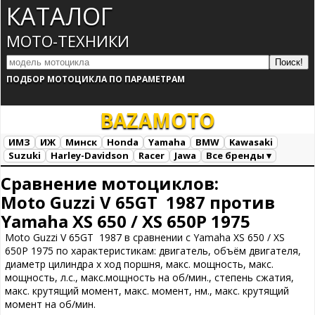
КАТАЛОГ
МОТО-ТЕХНИКИ
ПОДБОР МОТОЦИКЛА ПО ПАРАМЕТРАМ
BAZA
MOTO
ИМЗ
ИЖ
Минск
Honda
Yamaha
BMW
Kawasaki
Suzuki
Harley-Davidson
Racer
Jawa
Все бренды ▾
Все марки
Загрузка...
Сравнение мотоциклов:
Moto Guzzi V 65GT 1987 против
Yamaha XS 650 / XS 650P 1975
Moto Guzzi V 65GT 1987 в сравнении с Yamaha XS 650 / XS
650P 1975 по характеристикам: двигатель, объём двигателя,
диаметр цилиндра х ход поршня, макс. мощность, макс.
мощность, л.с., макс.мощность на об/мин., степень сжатия,
макс. крутящий момент, макс. момент, нм., макс. крутящий
момент на об/мин.