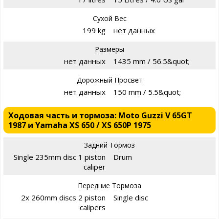
Сухой Вес
199 kg
нет данных
Размеры
нет данных
1435 mm / 56.5&quot;
Дорожный Просвет
нет данных
150 mm / 5.5&quot;
Ходовая часть и тормоза: Moto Guzzi V 65GT
1987 и Yamaha XS 650 / XS 650P 1975
Задний Тормоз
Single 235mm disc 1 piston
Drum
caliper
Передние Тормоза
2x 260mm discs 2 piston
Single disc
calipers