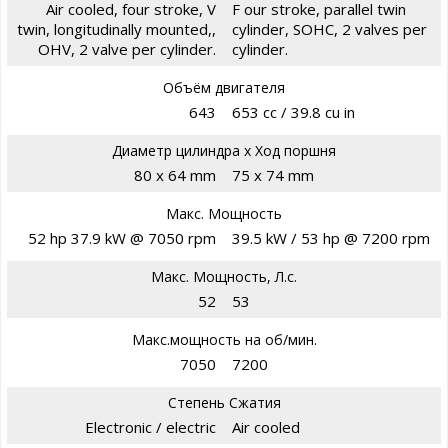
Air cooled, four stroke, V
F our stroke, parallel twin
twin, longitudinally mounted,,
cylinder, SOHC, 2 valves per
OHV, 2 valve per cylinder.
cylinder.
Объём двигателя
643
653 cc / 39.8 cu in
Диаметр цилиндра х Ход поршня
80 x 64 mm
75 x 74 mm
Макс. Мощность
52 hp 37.9 kW @ 7050 rpm
39.5 kW / 53 hp @ 7200 rpm
Макс. Мощность, Л.с.
52
53
Макс.мощность на об/мин.
7050
7200
Степень Сжатия
Electronic / electric
Air cooled