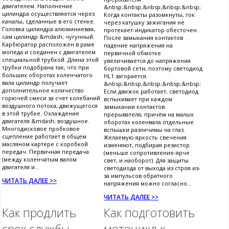
двигателем. Наполнение
&nbsp;&nbsp;&nbsp;&nbsp;&nbsp;
цилиндра осуществляется через
Когда контакты разомкнуты, ток
каналы, сделанные в его стенке.
через катушку зажигания не
Головка цилиндра алюминиевая,
протекает-индикатор обесточен.
сам цилиндр &mdash; чугунный.
После замыкания контактов
Карбюратор расположен в раме
падение напряжения на
мопеда и соединен с двигателем
первичной обмотке
специальной трубкой. Длина этой
увеличивается до напряжения
трубки подобрана так, что при
бортовой сети, поэтому светодиод
больших оборотах коленчатого
HL1 загорается.
вала цилиндр получает
&nbsp;&nbsp;&nbsp;&nbsp;&nbsp;
дополнительное количество
Если движок работает, светодиод
горючей смеси за счет колебаний
вспыхивает при каждом
воздушного потока, движущегося
замыкании контактов
в этой трубке. Охлаждение
прерывателя, причём на малых
двигателя &mdash; воздушное.
оборотах коленвала отдельные
Многодисковое пробковое
вспышки различимы на глаз.
сцепление работает в общем
Желаемую яркость свечения
масляном картере с коробкой
изменяют, подбирая резистор
передач. Первичная передача
(меньше сопротивление-ярче
(между коленчатым валом
свет, и наоборот). Для защиты
двигателя и...
светодиода от выхода из строя из-
за импульсов обратного
ЧИТАТЬ ДАЛЕЕ >>
напряжения можно согласно...
ЧИТАТЬ ДАЛЕЕ >>
Как продлить
Как подготовить
срок службы
мотоцикл к