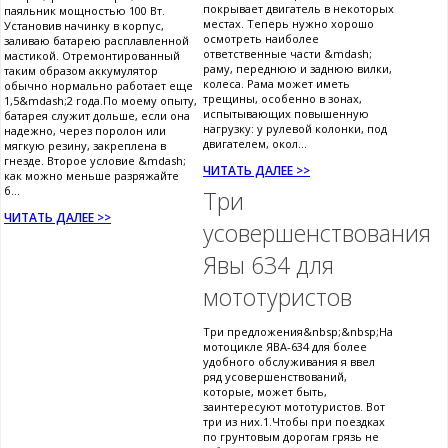
покрывает двигатель в некоторых
паяльник мощностью 100 Вт.
местах. Теперь нужно хорошо
Установив начинку в корпус,
осмотреть наиболее
заливаю батарею расплавленной
ответственные части &mdash;
мастикой. Отремонтированный
раму, переднюю и заднюю вилки,
таким образом аккумулятор
колеса. Рама может иметь
обычно нормально работает еще
трещины, особенно в зонах,
1,5&mdash;2 года.По моему опыту,
испытывающих повышенную
батарея служит дольше, если она
нагрузку: у рулевой колонки, под
надежно, через поролон или
двигателем, окол...
мягкую резину, закреплена в
гнезде. Второе условие &mdash;
ЧИТАТЬ ДАЛЕЕ >>
как можно меньше разряжайте
б...
Три
ЧИТАТЬ ДАЛЕЕ >>
усовершенствования
Явы 634 для
мототуристов
Три предложения&nbsp;&nbsp;На
мотоцикле ЯВА-634 для более
удобного обслуживания я ввел
ряд усовершенствований,
которые, может быть,
заинтересуют мототуристов. Вот
три из них.1.Чтобы при поездках
по грунтовым дорогам грязь не