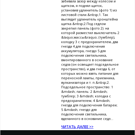
забивала зазор между колесом и
щитком, я поднял щиток,
установив удлинитель (фото 1) из
листовой стали.&nbsp;1. Так
выглядит удлинитель кронштейна
щитка.&nbsp;2.Под седлом
закрепил панель (фото 2). на
которой разместил выключатель 2
&laquo;массы&raquo; (тумблер),
колодку 3 с предохранителем, два
гнезда 4 для подключения
аккумулятора, гнездо 5 для
подключения светильника,
вмонтированного в основание
седла (он освещает подседельное
пространство), и два гнезда 6, от
которых можно взять питание для
переносной лампы, приемника,
вулканизатора и т. п.&nbsp;2.
Подседельное пространство: 1
&mdash; панель: 2 &mdash;
тумблер; 3 &mdash; колодка с
предохранителем; 4 &mdash;
гнезда для подключения батареи;
5 &mdash; гнездо для
подключения светильника,
вделанного в основание седл...
ЧИТАТЬ ДАЛЕЕ >>