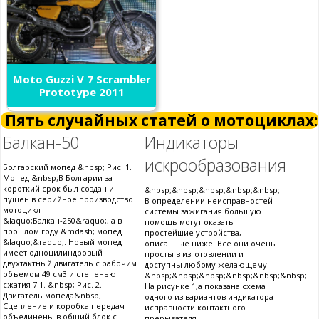
Moto Guzzi V 7 Scrambler
Prototype 2011
Пять случайных статей о мотоциклах:
Балкан-50
Индикаторы
искрообразования
Болгарский мопед &nbsp; Рис. 1.
Мопед &nbsp;В Болгарии за
короткий срок был создан и
&nbsp;&nbsp;&nbsp;&nbsp;&nbsp;
пущен в серийное производство
В определении неисправностей
мотоцикл
системы зажигания большую
&laquo;Балкан-250&raquo;, а в
помощь могут оказать
прошлом году &mdash; мопед
простейшие устройства,
&laquo;&raquo;. Новый мопед
описанные ниже. Все они очень
имеет одноцилиндровый
просты в изготовлении и
двухтактный двигатель с рабочим
доступны любому желающему.
объемом 49 см3 и степенью
&nbsp;&nbsp;&nbsp;&nbsp;&nbsp;&nbsp;
сжатия 7:1. &nbsp; Рис. 2.
На рисунке 1,а показана схема
Двигатель мопеда&nbsp;
одного из вариантов индикатора
Сцепление и коробка передач
исправности контактного
объединены в общий блок с
прерывателя.