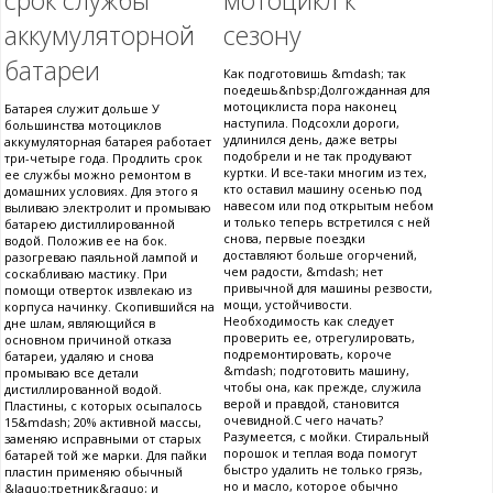
аккумуляторной
сезону
батареи
Как подготовишь &mdash; так
поедешь&nbsp;Долгожданная для
мотоциклиста пора наконец
Батарея служит дольше У
наступила. Подсохли дороги,
большинства мотоциклов
удлинился день, даже ветры
аккумуляторная батарея работает
подобрели и не так продувают
три-четыре года. Продлить срок
куртки. И все-таки многим из тех,
ее службы можно ремонтом в
кто оставил машину осенью под
домашних условиях. Для этого я
навесом или под открытым небом
выливаю электролит и промываю
и только теперь встретился с ней
батарею дистиллированной
снова, первые поездки
водой. Положив ее на бок.
доставляют больше огорчений,
разогреваю паяльной лампой и
чем радости, &mdash; нет
соскабливаю мастику. При
привычной для машины резвости,
помощи отверток извлекаю из
мощи, устойчивости.
корпуса начинку. Скопившийся на
Необходимость как следует
дне шлам, являющийся в
проверить ее, отрегулировать,
основном причиной отказа
подремонтировать, короче
батареи, удаляю и снова
&mdash; подготовить машину,
промываю все детали
чтобы она, как прежде, служила
дистиллированной водой.
верой и правдой, становится
Пластины, с которых осыпалось
очевидной.С чего начать?
15&mdash; 20% активной массы,
Разумеется, с мойки. Стиральный
заменяю исправными от старых
порошок и теплая вода помогут
батарей той же марки. Для пайки
быстро удалить не только грязь,
пластин применяю обычный
но и масло, которое обычно
&laquo;третник&raquo; и