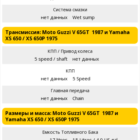
Система смазки
нет данных
Wet sump
Трансмиссия: Moto Guzzi V 65GT 1987 и Yamaha
XS 650 / XS 650P 1975
КПП / Привод колеса
5 speed / shaft
нет данных
КПП
нет данных
5 Speed
Главная передача
нет данных
Chain
Размеры и масса: Moto Guzzi V 65GT 1987 и
Yamaha XS 650 / XS 650P 1975
Емкость Топливного Бака
17 litres
15 Litres / 4.0 US gal