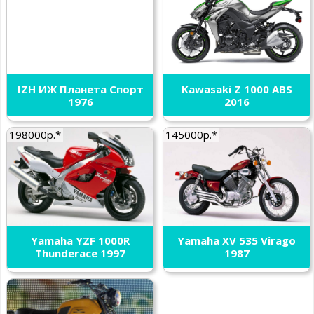
IZH ИЖ Планета Спорт
Kawasaki Z 1000 ABS
1976
2016
198000р.*
145000р.*
Yamaha YZF 1000R
Yamaha XV 535 Virago
Thunderace 1997
1987