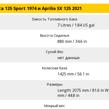
125 Sport 1974 и Aprilia SX 125 2021
Емкость Топливного Бака
7 Litres / 1.84 US gal
Высота Сиденья
880 mm / 34.6 in
Сухой Вес
нет данных
Колесная база
1425 mm / 56.1 in
Размеры
Length: 2075 mm / 81.6 in Wi
mm / 44.8 in
Мокрый вес