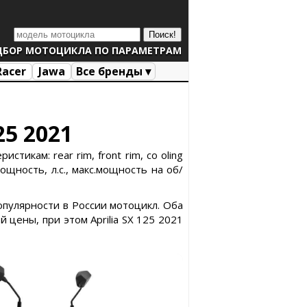
ДБОР МОТОЦИКЛА ПО ПАРАМЕТРАМ
Racer
Jawa
Все бренды ▾
25 2021
тикам: rear rim, front rim, co oling
щность, л.с., макс.мощность на об/
популярности в России мотоцикл. Оба
цены, при этом Aprilia SX 125 2021