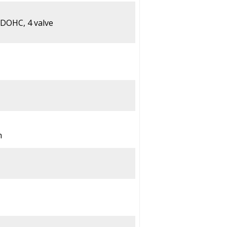
, DOHC, 4 valve
m