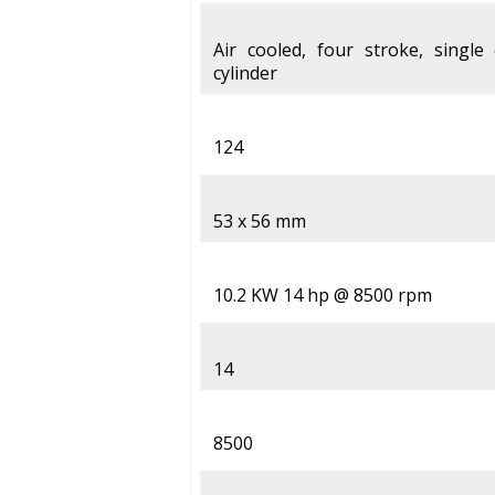
Air cooled, four stroke, single
cylinder
124
53 x 56 mm
10.2 KW 14 hp @ 8500 rpm
14
8500