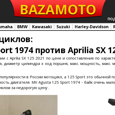
BAZA
MOTO
ПО
amaha
BMW
Kawasaki
Suzuki
Harley-Davidson
циклов:
ort 1974 против Aprilia SX 1
и с Aprilia SX 125 2021 по цене и сопоставление по характерис
я, диаметр цилиндра х ход поршня, макс. мощность, макс. мо
 популярности в России мотоцикл, а 125 Sport это обычной 
ть двигателя. MV Agusta 125 Sport 1974 - байк очень малой 
иклом за недорогую цену .