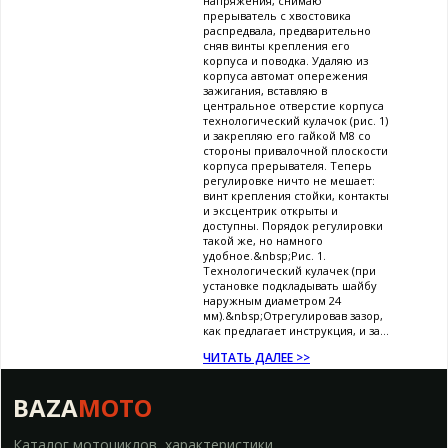
напряжения, снимаю
прерыватель с хвостовика
распредвала, предварительно
сняв винты крепления его
корпуса и поводка. Удаляю из
корпуса автомат опережения
зажигания, вставляю в
центральное отверстие корпуса
технологический кулачок (рис. 1)
и закрепляю его гайкой М8 со
стороны привалочной плоскости
корпуса прерывателя. Теперь
регулировке ничто не мешает:
винт крепления стойки, контакты
и эксцентрик открыты и
доступны. Порядок регулировки
такой же, но намного
удобное.&nbsp;Рис. 1.
Технологический кулачек (при
установке подкладывать шайбу
наружным диаметром 24
мм).&nbsp;Отрегулировав зазор,
как предлагает инструкция, и за...
ЧИТАТЬ ДАЛЕЕ >>
BAZA
MOTO
Каталог мотоциклов, характеристики,