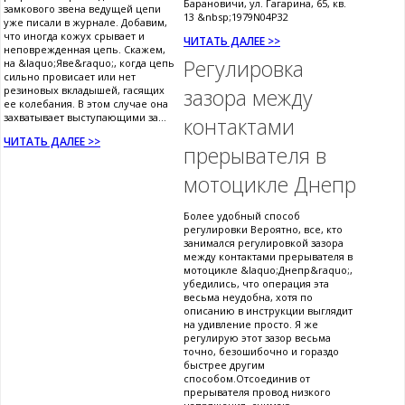
Барановичи, ул. Гагарина, 65, кв.
замкового звена ведущей цепи
13 &nbsp;1979N04P32
уже писали в журнале. Добавим,
что иногда кожух срывает и
ЧИТАТЬ ДАЛЕЕ >>
неповрежденная цепь. Скажем,
Регулировка
на &laquo;Яве&raquo;, когда цепь
сильно провисает или нет
резиновых вкладышей, гасящих
зазора между
ее колебания. В этом случае она
захватывает выступающими за...
контактами
ЧИТАТЬ ДАЛЕЕ >>
прерывателя в
мотоцикле Днепр
Более удобный способ
регулировки Вероятно, все, кто
занимался регулировкой зазора
между контактами прерывателя в
мотоцикле &laquo;Днепр&raquo;,
убедились, что операция эта
весьма неудобна, хотя по
описанию в инструкции выглядит
на удивление просто. Я же
регулирую этот зазор весьма
точно, безошибочно и гораздо
быстрее другим
способом.Отсоединив от
прерывателя провод низкого