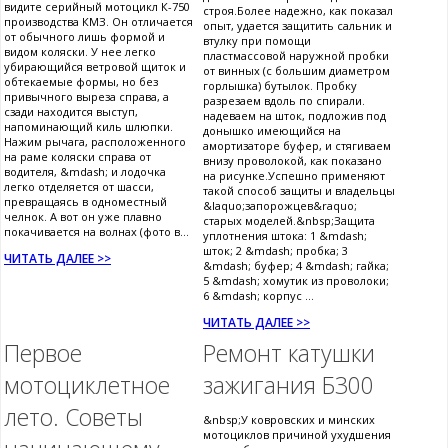
видите серийный мотоцикл К-750
строя.Более надежно, как показал
производства КМЗ. Он отличается
опыт, удается защитить сальник и
от обычного лишь формой и
втулку при помощи
видом коляски. У нее легко
пластмассовой наружной пробки
убирающийся ветровой щиток и
от винных (с большим диаметром
обтекаемые формы, но без
горлышка) бутылок. Пробку
привычного выреза справа, а
разрезаем вдоль по спирали.
сзади находится выступ,
надеваем на шток, подложив под
напоминающий киль шлюпки.
донышко имеющийся на
Нажим рычага, расположенного
амортизаторе буфер, и стягиваем
на раме коляски справа от
внизу проволокой, как показано
водителя, &mdash; и лодочка
на рисунке.Успешно применяют
легко отделяется от шасси,
такой способ защиты и владельцы
превращаясь в одноместный
&laquo;запорожцев&raquo;
челнок. А вот он уже плавно
старых моделей.&nbsp;Защита
покачивается на волнах (фото в...
уплотнения штока: 1 &mdash;
шток; 2 &mdash; пробка; 3
ЧИТАТЬ ДАЛЕЕ >>
&mdash; буфер; 4 &mdash; гайка;
5 &mdash; хомутик из проволоки;
6 &mdash; корпус ...
ЧИТАТЬ ДАЛЕЕ >>
Первое
Ремонт катушки
мотоциклетное
зажигания Б300
лето. Советы
&nbsp;У ковровских и минских
мотоциклов причиной ухудшения