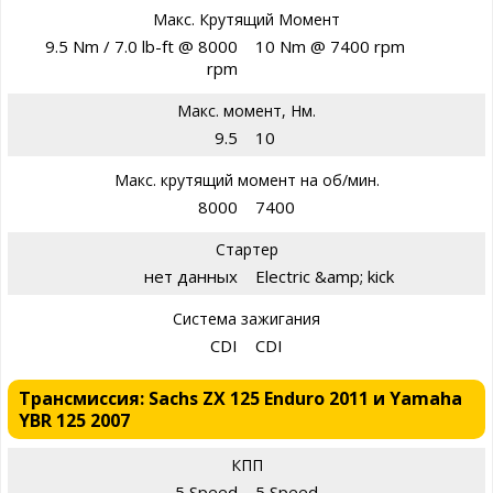
Макс. Крутящий Момент
9.5 Nm / 7.0 lb-ft @ 8000
10 Nm @ 7400 rpm
rpm
Макс. момент, Нм.
9.5
10
Макс. крутящий момент на об/мин.
8000
7400
Стартер
нет данных
Electric &amp; kick
Система зажигания
CDI
CDI
Трансмиссия: Sachs ZX 125 Enduro 2011 и Yamaha
YBR 125 2007
КПП
5 Speed
5 Speed