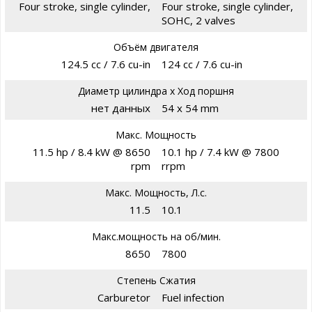
Four stroke, single cylinder,
Four stroke, single cylinder,
SOHC, 2 valves
Объём двигателя
124.5 cc / 7.6 cu-in
124 cc / 7.6 cu-in
Диаметр цилиндра х Ход поршня
нет данных
54 x 54 mm
Макс. Мощность
11.5 hp / 8.4 kW @ 8650
10.1 hp / 7.4 kW @ 7800
rpm
rrpm
Макс. Мощность, Л.с.
11.5
10.1
Макс.мощность на об/мин.
8650
7800
Степень Сжатия
Carburetor
Fuel infection