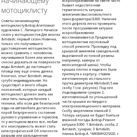
начинающему
искрообразования на свече часто
бывает недостаточная
мотоциклисту
герметичность катушки
зажигания (высоковольтного
трансформатора) Б300. Наличие
Советы начинающему
этого дефекта легко проверить:
мотоциклисту&nbsp;Агитплакат
после просушивания катушки
художника С. Лапицкого Начался
искрообразование
сезон у мотоциклистов.Для многих
восстанавливается.Предлагаю
&mdash; первый сезон.Новичка,
мотоциклистам несложный
только что получившего
способ ремонта. Прокладку под
удостоверение мотоциклиста,
крышкой заменяем самодельной,
можно сравнить с человеком,
вырезанной из тонкой резины
научившимся более или менее
(например, камеры от
сносно держаться на поверхности
велосипедной шины). Чтобы
воды &mdash; до настоящего
крышка плотно и надежно была
пловца ему еще очень далеко.
притянута к корпусу, ставим
Конечно, опыт &mdash; вещь
изготовленную из стального
сугубо индивидуальная. Но
прутка диаметром 4&mdash;5 мм
существует и много общих
скобу 1 (см. рисунок). Под нее
положений, которые каждый
подкладываем сухарик 2,
мотоциклист должен знать как
изготовленный по утоньшенной
свои пять пальцев.Начнем с
части крышки из твердого
техники, ибо если для безопасной
электроизоляционного материала.
езды на автомобиле достаточно
Скобу закрепляем планкой 3.
порой безупречного состояния
Теперь катушка не будет бояться
рулевого управления и тормозов,
влажной погоды.&nbsp;Ремонт
то у мотоцикла важно все, любая
катушки Б300: 1 &mdash; скоба; 2
его неисправность может стать
&mdash; сухарик; 3 &mdash;
катастрофической.Об опасности
планка.&nbsp;А. ЧИКВИН225320, г.
разрыва или разъединения