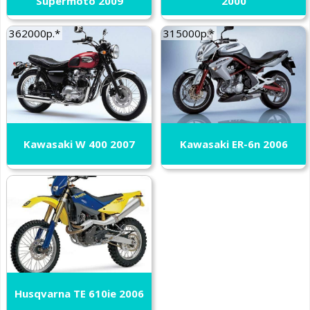
Supermoto 2009
2000
362000р.*
315000р.*
Kawasaki W 400 2007
Kawasaki ER-6n 2006
Husqvarna TE 610ie 2006