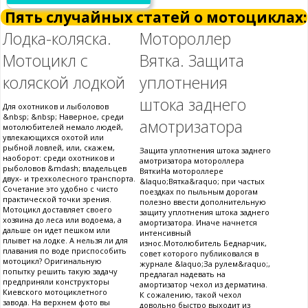
Пять случайных статей о мотоциклах:
Лодка-коляска.
Мотороллер
Мотоцикл с
Вятка. Защита
коляской лодкой
уплотнения
штока заднего
Для охотников и лыболовов
&nbsp; &nbsp; Наверное, среди
амотризатора
мотолюбителей немало людей,
увлекающихся охотой или
рыбной ловлей, или, скажем,
Защита уплотнения штока заднего
наоборот: среди охотников и
амотризатора мотороллера
рыболовов &mdash; владельцев
ВяткиНа мотороллере
двух- и трехколесного транспорта.
&laquo;Вятка&raquo; при частых
Сочетание это удобно с чисто
поездках по пыльным дорогам
практической точки зрения.
полезно ввести дополнительную
Мотоцикл доставляет своего
защиту уплотнения штока заднего
хозяина до леса или водоема, а
амортизатора. Иначе начнется
дальше он идет пешком или
интенсивный
плывет на лодке. А нельзя ли для
износ.Мотолюбитель Беднарчик,
плавания по воде приспособить
совет которого публиковался в
мотоцикл? Оригинальную
журнале &laquo;За рулем&raquo;,
попытку решить такую задачу
предлагал надевать на
предприняли конструкторы
амортизатор чехол из дерматина.
Киевского мотоциклетного
К сожалению, такой чехол
завода. На верхнем фото вы
довольно быстро выходит из