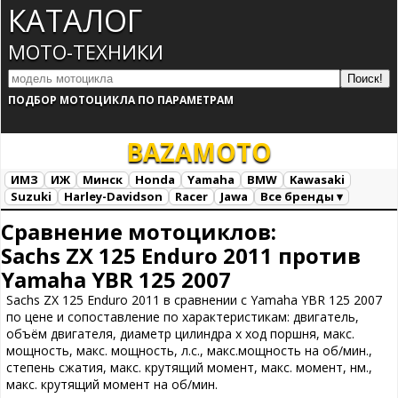
КАТАЛОГ
МОТО-ТЕХНИКИ
ПОДБОР МОТОЦИКЛА ПО ПАРАМЕТРАМ
BAZA
MOTO
ИМЗ
ИЖ
Минск
Honda
Yamaha
BMW
Kawasaki
Suzuki
Harley-Davidson
Racer
Jawa
Все бренды ▾
Все марки
Загрузка...
Сравнение мотоциклов:
Sachs ZX 125 Enduro 2011 против
Yamaha YBR 125 2007
Sachs ZX 125 Enduro 2011 в сравнении с Yamaha YBR 125 2007
по цене и сопоставление по характеристикам: двигатель,
объём двигателя, диаметр цилиндра х ход поршня, макс.
мощность, макс. мощность, л.с., макс.мощность на об/мин.,
степень сжатия, макс. крутящий момент, макс. момент, нм.,
макс. крутящий момент на об/мин.