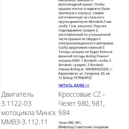
велосипедной шины). Чтобы
крышка плотно и надежно была
притянута к корпусу, ставим
изготовленную из стального
прутка диаметром 4&mdash;5 мм
скобу 1 (см. рисунок). Под нее
подкладываем сухарик 2,
изготовленный по утоньшенной
части крышки из твердого
электроизоляционного материала.
Скобу закрепляем планкой 3.
Теперь катушка не будет бояться
влажной погоды.&nbsp;Ремонт
катушки Б300: 1 &mdash; скоба; 2
&mdash; сухарик; 3 &mdash;
планка.&nbsp;А. ЧИКВИН225320, г.
Барановичи, ул. Гагарина, 65, кв.
13 &nbsp;1979N04P32
ЧИТАТЬ ДАЛЕЕ >>
Двигатель
Кроссовые CZ -
3.1122-03
Чезет 980, 981,
мотоцикла Минск
984
MMВЗ-3.112.11
Чезет 980, 981,
984&nbsp;Советским гонщикам