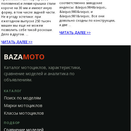
соответственно заводские
половинки) и левая крышка стали
индексы: &laquo;984&raquo;,
короче на 30 мм и имеют иную
&laquo;980&raquo; и
форму, в том числе задней части.
&laquo;981&raquo;. Все они
Не в угоду эстетике: при
довольно сходны по конструкции,
ежегодном выпуске 250 тысяч
а две ...
машин мы еще не можем
позволить себе такой роскоши.
ЧИТАТЬ ДАЛЕЕ >>
Дело в другом. ...
ЧИТАТЬ ДАЛЕЕ >>
BAZA
MOTO
Каталог мотоциклов, характеристики,
сравнение моделей и аналитика по
объявлениям.
КАТАЛОГ
Поиск по моделям
Марки мотоциклов
Классы мотоциклов
ПОДБОР
Сравнение моделей