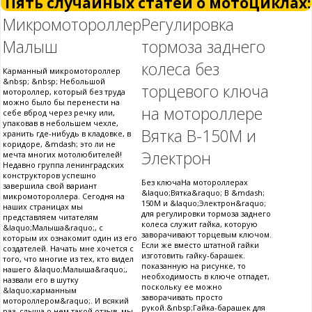
Пять случайных статей о мотоциклах:
Микромотороллер
Регулировка
Малыш
тормоза заднего
колеса без
Карманный микромотороллер
&nbsp; &nbsp; Небольшой
торцевого ключа
мотороллер, который без труда
можно было бы перенести на
на мотороллере
себе вброд через речку или,
упаковав в небольшем чехле,
Вятка В-150М и
хранить где-нибудь в кладовке, в
коридоре, &mdash; это ли не
Электрон
мечта многих мотолюбителей!
Недавно группа ленинградских
конструкторов успешно
Без ключаНа мотороллерах
завершила свой вариант
&laquo;Вятка&raquo; В &mdash;
микромотороллера. Сегодня на
150М и &laquo;Электрон&raquo;
наших страницах мы
для регулировки тормоза заднего
представляем читателям
колеса служит гайка, которую
&laquo;Малыша&raquo;, с
заворачивают торцевым ключом.
которым их ознакомит один из его
Если же вместо штатной гайки
создателей. Начать мне хочется с
изготовить гайку-барашек.
того, что многие из тех, кто видел
показанную на рисунке, то
нашего &laquo;Малыша&raquo;,
необходимость в ключе отпадет,
назвали его в шутку
поскольку ее можно
&laquo;карманным
заворачивать просто
мотороллером&raquo;. И всякий
рукой.&nbsp;Гайка-барашек для
раз, слыша о нем такой отзыв, мы,