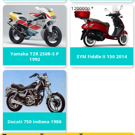
120000р.*
Yamaha TZR 250R-S P
SYM Fiddle II 150 2014
1992
Ducati 750 Indiana 1986