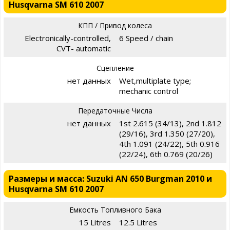
Husqvarna SM 610 2007
КПП / Привод колеса
Electronically-controlled,
6 Speed / chain
CVT- automatic
Сцепление
нет данных
Wet,multiplate type;
mechanic control
Передаточные Числа
нет данных
1st 2.615 (34/13), 2nd 1.812
(29/16), 3rd 1.350 (27/20),
4th 1.091 (24/22), 5th 0.916
(22/24), 6th 0.769 (20/26)
Размеры и масса: Suzuki AN 650 Burgman 2010 и
Husqvarna SM 610 2007
Емкость Топливного Бака
15 Litres
12.5 Litres