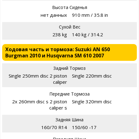
Высота Сиденья
нет данных
910 mm / 35.8 in
Сухой Вес
238 kg
140 kg / 314.2
Ходовая часть и тормоза: Suzuki AN 650
Burgman 2010 и Husqvarna SM 610 2007
Задний Тормоз
Single 250mm disc 2 piston
Single 220mm disc
caliper
Передние Тормоза
2x 260mm disc s 2 piston
Single 320mm disc
caliper s
Задняя Шина
160/70 R14
150/60 -17