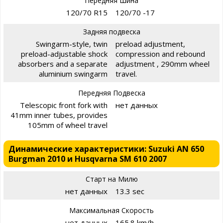
Передняя Шина
120/70 R15
120/70 -17
Задняя подвеска
Swingarm-style, twin
preload adjustment,
preload-adjustable shock
compression and rebound
absorbers and a separate
adjustment , 290mm wheel
aluminium swingarm
travel.
Передняя Подвеска
Telescopic front fork with
нет данных
41mm inner tubes, provides
105mm of wheel travel
Динамические характеристики: Suzuki AN 650
Burgman 2010 и Husqvarna SM 610 2007
Старт на Милю
нет данных
13.3 sec
Максимальная Скорость
нет данных
165.8 km/h