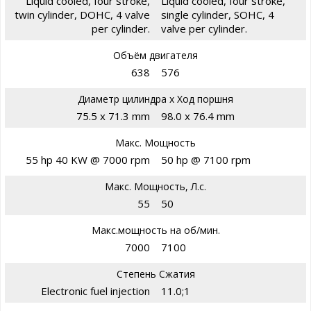
Liquid cooled, four stroke,
Liquid cooled, four stroke,
twin cylinder, DOHC, 4 valve
single cylinder, SOHC, 4
per cylinder.
valve per cylinder.
Объём двигателя
638
576
Диаметр цилиндра х Ход поршня
75.5 x 71.3 mm
98.0 x 76.4 mm
Макс. Мощность
55 hp 40 KW @ 7000 rpm
50 hp @ 7100 rpm
Макс. Мощность, Л.с.
55
50
Макс.мощность на об/мин.
7000
7100
Степень Сжатия
Electronic fuel injection
11.0;1