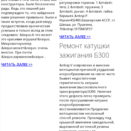
регулировки тормоза: 1 &mdash;
конструкторы, были бесконечно
тяга; 2 &mdash; пружина; 3
рады. Ведь это лишний раз
&mdash; рычаг; 4 &mdash; гайка-
подтверждало то, что найденное
барашек.&nbsp;Р.
нами решение правильно. Были и
Ишкин452400,Башкирская АССР, ст.
такие встречи, когда разговору
Шакша, ул. Пушкина,
предшествовала ироническая
19&nbsp;1975N05P37
усмешка и только вслед за этим
следовало: &laquo;А что может
ЧИТАТЬ ДАЛЕЕ >>
это красивая игрушка?&raquo;
Ремонт катушки
Микромотороллер
&laquo;может&raquo; очень
многое. При почти
зажигания Б300
&laquo;карманном&raquo...
ЧИТАТЬ ДАЛЕЕ >>
&nbsp;У ковровских и минских
мотоциклов причиной ухудшения
искрообразования на свече часто
бывает недостаточная
герметичность катушки
зажигания (высоковольтного
трансформатора) Б300. Наличие
этого дефекта легко проверить:
после просушивания катушки
искрообразование
восстанавливается.Предлагаю
мотоциклистам несложный
способ ремонта. Прокладку под
крышкой заменяем самодельной,
вырезанной из тонкой резины
(например, камеры от