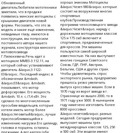
хорошо знакомы Мотоциклы
Обновленный
&laquo;Чезет-980&raquo; которые
двигательЛюбители мототехники
состоят на вооружении многих
заметили, что в продаже
спортивных
появились минские мотоциклы с
клубов.Производственная
крышками двигателя новой
программа чехословацкого завода
формы. Рассказать, что это за
&laquo;Чезет&raquo; наряду с
модель и какие ещё изменения,
дорожными мотоциклами классов
невидимые глазу, имеются в
125 и 175 см3 включает и
конструкции, мы попросили
спортивные, предназначенные
постоянного автора нашего
для кроссов. Эти машины
журнала, конструктора минского
пользуются самой широкой
мотовелозавода
известностью. На них выступают
Г.Пилюкевича.Речь идет о
многие гонщики Советского
мотоцикле MMB3-3.112.11, на
Союза, ГДР, ПНР, Австрии,
который сейчас устанавливают
Бельгии, США и других стран.
двигатель &laquo;3.1122-
Чтобы удовлетворить спрос
03&raquo;. Последний индекс в
экспортного рынка, предприятию
обозначении &mdash;
пришлось резко увеличить
&laquo;03&raquo; &mdash;
выпуск кроссовых машин. Если в
показывает, что мотор
1970 году из ворот завода в г.
дефорсирован. Его мощность
Страконице их вышло 2000, то в
&mdash; 10 л. с./7,4 кВт. Это
1971 году-уже 5000. В нынешнем
сделано по многочисленным
году намечено изготовить более
просьбам владельцев, которые
8000 кроссовых
хотели иметь мотор более
&laquo;чезетов&raquo; разных
&laquo;тяговитый&raquo;, лучше
моделей. Сегодня предприятие
приспосабливающийся к
выпускает машины трех
изменению нагрузки.Его цилиндр,
международных классов: 125, 250
головка и поршень остались
и 500 см3. Эти модели имеют
прежними. А вот картер (обе