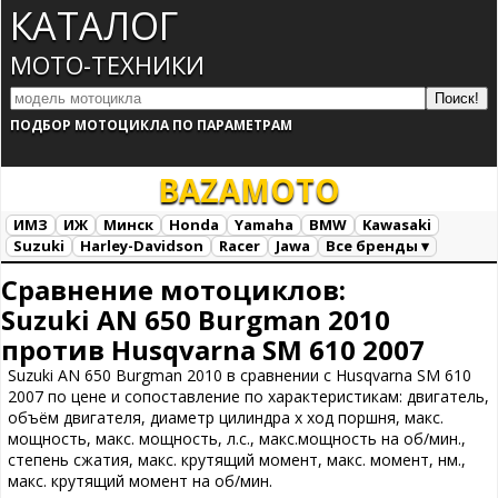
КАТАЛОГ
МОТО-ТЕХНИКИ
ПОДБОР МОТОЦИКЛА ПО ПАРАМЕТРАМ
BAZA
MOTO
ИМЗ
ИЖ
Минск
Honda
Yamaha
BMW
Kawasaki
Suzuki
Harley-Davidson
Racer
Jawa
Все бренды ▾
Все марки
Загрузка...
Сравнение мотоциклов:
Suzuki AN 650 Burgman 2010
против Husqvarna SM 610 2007
Suzuki AN 650 Burgman 2010 в сравнении с Husqvarna SM 610
2007 по цене и сопоставление по характеристикам: двигатель,
объём двигателя, диаметр цилиндра х ход поршня, макс.
мощность, макс. мощность, л.с., макс.мощность на об/мин.,
степень сжатия, макс. крутящий момент, макс. момент, нм.,
макс. крутящий момент на об/мин.