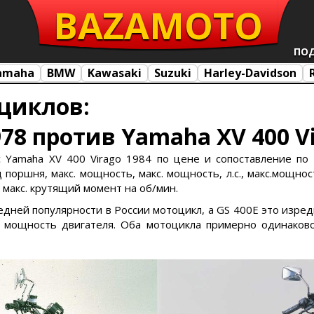
BAZA
MOTO
ПО
amaha
BMW
Kawasaki
Suzuki
Harley-Davidson
циклов:
978 против Yamaha XV 400 V
с Yamaha XV 400 Virago 1984 по цене и сопоставление по 
поршня, макс. мощность, макс. мощность, л.с., макс.мощност
, макс. крутящий момент на об/мин.
средней популярности в России мотоцикл, а GS 400E это изр
мощность двигателя. Оба мотоцикла примерно одинаково