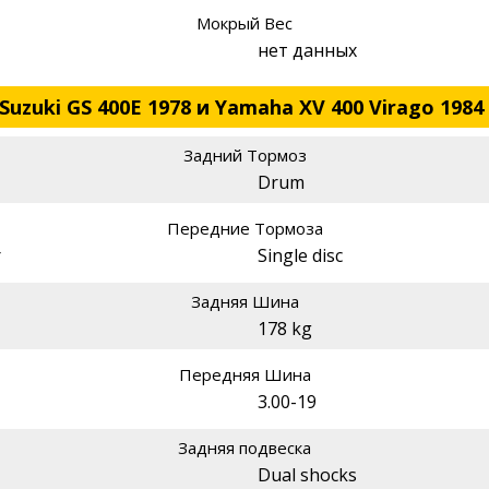
Мокрый Вес
нет данных
uzuki GS 400E 1978 и Yamaha XV 400 Virago 1984
Задний Тормоз
Drum
Передние Тормоза
r
Single disc
Задняя Шина
178 kg
Передняя Шина
3.00-19
Задняя подвеска
Dual shocks