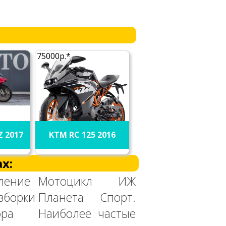
75000р.*
Z 2017
KTM RC 125 2016
х:
ление
Мотоцикл ИЖ
борки
Планета Спорт.
ора
Наиболее частые