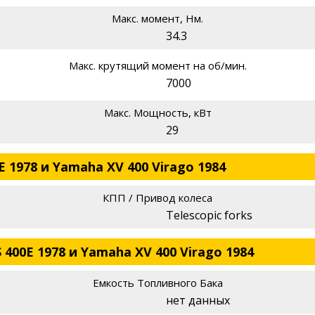
Макс. момент, Нм.
34.3
Макс. крутящий момент на об/мин.
7000
Макс. Мощность, кВт
29
E 1978 и Yamaha XV 400 Virago 1984
КПП / Привод колеса
Telescopic forks
 400E 1978 и Yamaha XV 400 Virago 1984
Емкость Топливного Бака
нет данных