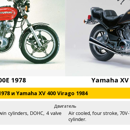
00E 1978
Yamaha XV 
1978 и Yamaha XV 400 Virago 1984
Двигатель
twin cylinders, DOHC, 4 valve
Air cooled, four stroke, 70V
cylinder.