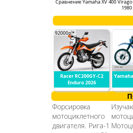
Сравнение Yamaha XV 400 Virago
1980
92000р.*
Racer RC200GY-C2
Yamaha 
Enduro 2026
П
Форсировка
Изуча
мотоциклетного
мотоц
двигателя. Рига-1
Мото