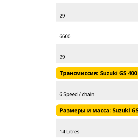
29
6600
29
Трансмиссия: Suzuki GS 400
6 Speed / chain
Размеры и масса: Suzuki GS
14 Litres