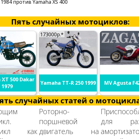
 1984 против Yamaha XS 400
Пять случайных мотоциклов:
173000р.*
XT 500 Dakar
Yamaha TT-R 250 1999
MV Agusta F4
1979
ять случайных статей о мотоцикла
ющим
Роторно-
Приспособ
икл.
поршневой
для раз
цикл как
двигатель на
амортизат