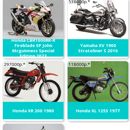
538000р.*
Honda CBR1000RR-R
Fireblade SP John
Yamaha XV 1900
Mcguinness Special
Stratoliner S 2016
Edition 2023
297000р.*
118000р.*
Honda XR 200 1980
Honda XL 125S 1977