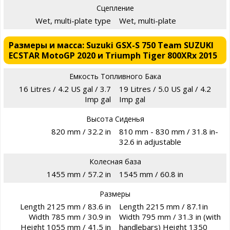
Сцепление
Wet, multi-plate type
Wet, multi-plate
Размеры и масса: Suzuki GSX-S 750 Team SUZUKI
ECSTAR MotoGP 2020 и Triumph Tiger 800XRx 2015
Емкость Топливного Бака
16 Litres / 4.2 US gal / 3.7
19 Litres / 5.0 US gal / 4.2
Imp gal
Imp gal
Высота Сиденья
820 mm / 32.2 in
810 mm - 830 mm / 31.8 in-
32.6 in adjustable
Колесная база
1455 mm / 57.2 in
1545 mm / 60.8 in
Размеры
Length 2125 mm / 83.6 in
Length 2215 mm / 87.1in
Width 785 mm / 30.9 in
Width 795 mm / 31.3 in (with
Height 1055 mm / 41.5 in
handlebars) Height 1350