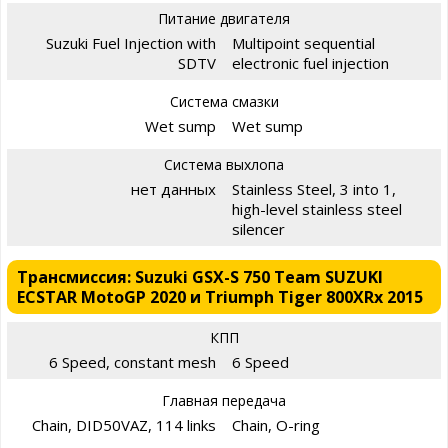
Питание двигателя
Suzuki Fuel Injection with
Multipoint sequential
SDTV
electronic fuel injection
Система смазки
Wet sump
Wet sump
Система выхлопа
нет данных
Stainless Steel, 3 into 1,
high-level stainless steel
silencer
Трансмиссия: Suzuki GSX-S 750 Team SUZUKI
ECSTAR MotoGP 2020 и Triumph Tiger 800XRx 2015
КПП
6 Speed, constant mesh
6 Speed
Главная передача
Chain, DID50VAZ, 114 links
Chain, O-ring