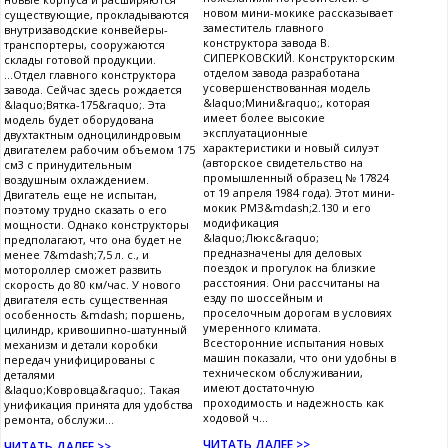
новом мини-мокике рассказывает
существующие, прокладываются
заместитель главного
внутризаводские конвейеры-
конструктора завода В.
транспортеры, сооружаются
СИПЕРКОВСКИЙ. Конструкторским
склады готовой продукции.
отделом завода разработана
...Отдел главного конструктора
усовершенствованная модель
завода. Сейчас здесь рождается
&laquo;Мини&raquo;, которая
&laquo;Вятка-175&raquo;. Эта
имеет более высокие
модель будет оборудована
эксплуатационные
двухтактным одноцилиндровым
характеристики и новый силуэт
двигателем рабочим объемом 175
(авторское свидетельство на
см3 с принудительным
промышленный образец № 17824
воздушным охлаждением.
от 19 апреля 1984 года). Этот мини-
Двигатель еще не испытан,
мокик РМЗ&mdash;2.130 и его
поэтому трудно сказать о его
модификация
мощности. Однако конструкторы
&laquo;Люкс&raquo;
предполагают, что она будет не
предназначены для деловых
менее 7&mdash;7,5 л. c., и
поездок и прогулок на близкие
мотороллер сможет развить
расстояния. Они рассчитаны на
скорость до 80 км/час. У нового
езду по шоссейным и
двигателя есть существенная
проселочным дорогам в условиях
особенность &mdash; поршень,
умеренного климата.
цилиндр, кривошипно-шатунный
Всесторонние испытания новых
механизм и детали коробки
машин показали, что они удобны в
передач унифицированы с
техническом обслуживании,
деталями
имеют достаточную
&laquo;Ковровца&raquo;. Такая
проходимость и надежность как
унификация принята для удобства
ходовой ч...
ремонта, обслужи...
ЧИТАТЬ ДАЛЕЕ >>
ЧИТАТЬ ДАЛЕЕ >>