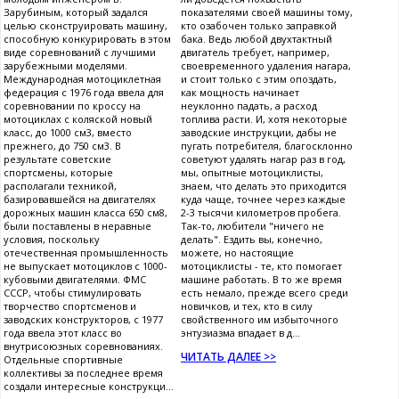
Зарубиным, который задался
показателями своей машины тому,
целью сконструировать машину,
кто озабочен только заправкой
способную конкурировать в этом
бака. Ведь любой двухтактный
виде соревнований с лучшими
двигатель требует, например,
зарубежными моделями.
своевременного удаления нагара,
Международная мотоциклетная
и стоит только с этим опоздать,
федерация с 1976 года ввела для
как мощность начинает
соревновании по кроссу на
неуклонно падать, а расход
мотоциклах с коляской новый
топлива расти. И, хотя некоторые
класс, до 1000 см3, вместо
заводские инструкции, дабы не
прежнего, до 750 см3. В
пугать потребителя, благосклонно
результате советские
советуют удалять нагар раз в год,
спортсмены, которые
мы, опытные мотоциклисты,
располагали техникой,
знаем, что делать это приходится
базировавшейся на двигателях
куда чаще, точнее через каждые
дорожных машин класса 650 см8,
2-3 тысячи километров пробега.
были поставлены в неравные
Так-то, любители "ничего не
условия, поскольку
делать". Ездить вы, конечно,
отечественная промышленность
можете, но настоящие
не выпускает мотоциклов с 1000-
мотоциклисты - те, кто помогает
кубовыми двигателями. ФМС
машине работать. В то же время
СССР, чтобы стимулировать
есть немало, прежде всего среди
творчество спортсменов и
новичков, и тех, кто в силу
заводских конструкторов, с 1977
свойственного им избыточного
года ввела этот класс во
энтузиазма впадает в д...
внутрисоюзных соревнованиях.
ЧИТАТЬ ДАЛЕЕ >>
Отдельные спортивные
коллективы за последнее время
создали интересные конструкци...