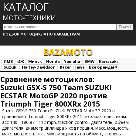
КАТАЛОГ
МОТО-ТЕХНИКИ
ПОДБОР МОТОЦИКЛА ПО ПАРАМЕТРАМ
BAZA
MOTO
ИМЗ
ИЖ
Минск
Honda
Yamaha
BMW
Kawasaki
Suzuki
Harley-Davidson
Racer
Jawa
Все бренды ▾
Все марки
Загрузка...
Сравнение мотоциклов:
Suzuki GSX-S 750 Team SUZUKI
ECSTAR MotoGP 2020 против
Triumph Tiger 800XRx 2015
Suzuki GSX-S 750 Team SUZUKI ECSTAR MotoGP 2020 в
сравнении с Triumph Tiger 800XRx 2015 по характеристикам:
acc 140 - 180 87 - 112 mph, traction control, двигатель, объём
двигателя, диаметр цилиндра х ход поршня, макс. мощность,
макс. мощность, л.с., макс.мощность на об/мин., степень