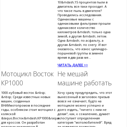
10&mdash;15 процентов пыли в
двигатель все-таки проходит. А
что такое пыль в двигателе?
Проводились исследования.
Одинаковые машины с
одинаковыми фильтрами прошли
одинаковое количество
километров &mdash; только одна
зимой, а другая &mdash; летом.
Одна &mdash; по асфальту, а
другая &mdash; по снегу. И вот
оказалось, что износ цилиндро-
поршневой группы в зимнее
время в два раза ме...
ЧИТАТЬ ДАЛЕЕ >>
Мотоцикл Восток
Не мешай
КР1000
машине работать
1000-кубовый восток &nbsp;
Хочу сразу предупредить, что этот
&nbsp; Среди известных новых
вынесенный в заголовок призыв
машин, созданных
вовсе не означает, будто на
ВНИИмотопромом в последние
мотоцикле можно успешно и
годы, особняком стоит мотоцикл с
долго ездить, "ничего с ним не
коляской
делая", как, к сожалению, думает
&laquo;Восток&mdash;КР1000&raquo;
и поступает определенная
для кроссов. Он разработан
категория "мотолюбителей". Вряд
молодым инженером В.
ли доведется похвастать