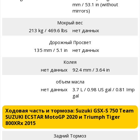
mm / 53.1 in (without
mirrors)
Мокрый вес
213 kg / 469.6 lbs
нет данных
Дорожный Просвет
135 mm / 5.1 in
нет данных
Колея
нет данных
92.4 mm / 3.64 in
объем масла
нет данных
3.7 L / 0.98 US gal / 0.81 Imp
gal
Ходовая часть и тормоза: Suzuki GSX-S 750 Team
SUZUKI ECSTAR MotoGP 2020 и Triumph Tiger
800XRx 2015
Задний Тормоз