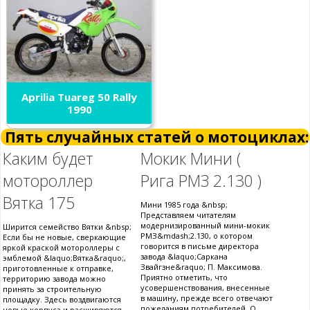
Aprilia Tuareg 50 Rally
1990
Пять случайных статей о мотоциклах:
Каким будет
Мокик Мини (
мотороллер
Рига РМЗ 2.130 )
Вятка 175
Мини 1985 года &nbsp;
Представляем читателям
модернизированный мини-мокик
Ширится семейство Вятки &nbsp;
РМЗ&mdash;2.130, о котором
Если бы не новые, сверкающие
говорится в письме директора
яркой краской мотороллеры с
завода &laquo;Саркана
эмблемой &laquo;Вятка&raquo;,
Звайгзне&raquo; П. Максимова.
приготовленные к отправке,
Приятно отметить, что
территорию завода можно
усовершенствования, внесенные
принять за строительную
в машину, прежде всего отвечают
площадку. Здесь воздвигаются
пожеланиям потребителей. О
новые корпуса и расширяются