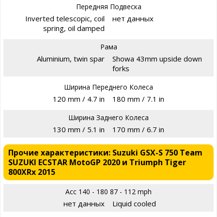
Передняя Подвеска
Inverted telescopic, coil
нет данных
spring, oil damped
Рама
Aluminium, twin spar
Showa 43mm upside down
forks
Ширина Переднего Колеса
120 mm / 4.7 in
180 mm / 7.1 in
Ширина Заднего Колеса
130 mm / 5.1 in
170 mm / 6.7 in
Прочие характеристики: Suzuki GSX-S 750 Team
SUZUKI ECSTAR MotoGP 2020 и Triumph Tiger
800XRx 2015
Acc 140 - 180 87 - 112 mph
нет данных
Liquid cooled