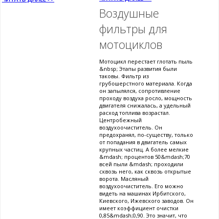
Воздушные
фильтры для
мотоциклов
Мотоцикл перестает глотать пыль
&nbsp; Этапы развития были
таковы. Фильтр из
грубошерстного материала. Когда
он запылялся, сопротивление
проходу воздуха росло, мощность
двигателя снижалась, а удельный
расход топлива возрастал.
Центробежный
воздухоочиститель. Он
предохранял, по-существу, только
от попадания в двигатель самых
крупных частиц. А более мелкие
&mdash; процентов 50&mdash;70
всей пыли &mdash; проходили
сквозь него, как сквозь открытые
ворота. Масляный
воздухоочиститель. Его можно
видеть на машинах Ирбитского,
Киевского, Ижевского заводов. Он
имеет коэффициент очистки
0,85&mdash;0,90. Это значит, что