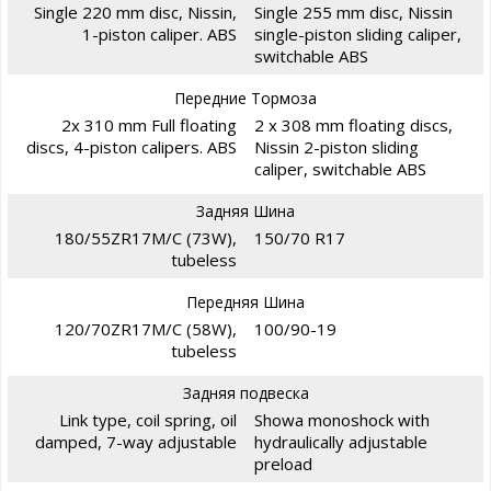
Single 220 mm disc, Nissin,
Single 255 mm disc, Nissin
1-piston caliper. ABS
single-piston sliding caliper,
switchable ABS
Передние Тормоза
2x 310 mm Full floating
2 x 308 mm floating discs,
discs, 4-piston calipers. ABS
Nissin 2-piston sliding
caliper, switchable ABS
Задняя Шина
180/55ZR17M/C (73W),
150/70 R17
tubeless
Передняя Шина
120/70ZR17M/C (58W),
100/90-19
tubeless
Задняя подвеска
Link type, coil spring, oil
Showa monoshock with
damped, 7-way adjustable
hydraulically adjustable
preload