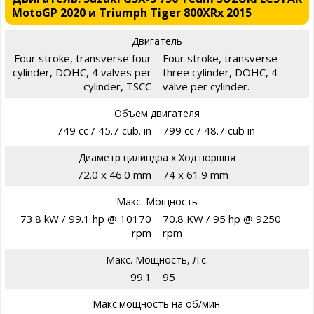
MotoGP 2020 и Triumph Tiger 800XRx 2015
Двигатель
Four stroke, transverse four
Four stroke, transverse
cylinder, DOHC, 4 valves per
three cylinder, DOHC, 4
cylinder, TSCC
valve per cylinder.
Объём двигателя
749 cc / 45.7 cub. in
799 cc / 48.7 cub in
Диаметр цилиндра х Ход поршня
72.0 x 46.0 mm
74 x 61.9 mm
Макс. Мощность
73.8 kW / 99.1 hp @ 10170
70.8 KW / 95 hp @ 9250
rpm
rpm
Макс. Мощность, Л.с.
99.1
95
Макс.мощность на об/мин.