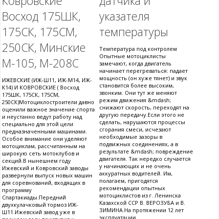
Ковровские
датчика и
Восход 175ШК,
указателя
175СК, 175СМ,
температуры
250СК, Минские
Температура под контролем
Опытные мотоциклисты
М-105, М-208С
замечают, когда двигатель
начинает перегреваться: падает
мощность (он хуже тянет) и звук
ИЖЕВСКИЕ (ИЖ-Ш11, ИЖ-М14, ИЖ-
становится более высоким,
К14) И КОВРОВСКИЕ ( Восход
звонким. Они тут же меняют
175ШК, 175СК, 175СМ,
режим движения &mdash;
250СК)Мотоциклостроители давно
снижают скорость, переходят на
оценили важное значение спорта
другую передачу.Если этого не
и неустанно ведут работу над
сделать, нарушаются процессы
специально для этой цели
сгорания смеси, исчезают
предназначенными машинами.
необходимые зазоры в
Особое внимание они уделяют
подвижных соединениях, а в
мотоциклам, рассчитанным на
результате &mdash; повреждение
широкую сеть мотоклубов и
двигателя. Так нередко случается
секций.В нынешнем году
у начинающих и не очень
Ижевский и Ковровский заводы
аккуратных водителей. Им,
развернули выпуск новых машин
полагаем, пригодятся
для соревнований, входящих в
рекомендации опытных
программу
мотоциклистов из г. Ленинска
Спартакиады.Передний
Казахской ССР В. ВЕРОЗУБА и В.
двухкулачковый тормоз ИЖ-
ЗИМИНА.На протяжении 12 лет
Ш11.Ижевский завод уже в
эксплуатации