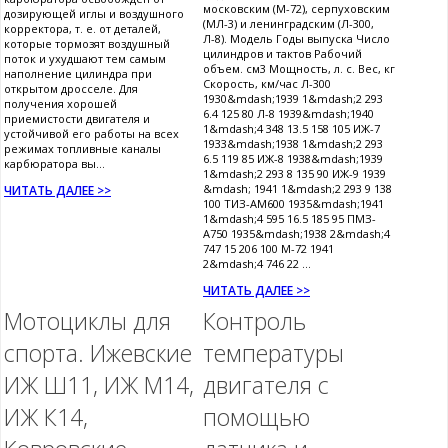
московским (М-72), серпуховским
дозирующей иглы и воздушного
(МЛ-3) и ленинградским (Л-300,
корректора, т. е. от деталей,
Л-8). Модель Годы выпуска Число
которые тормозят воздушный
цилиндров и тактов Рабочий
поток и ухудшают тем самым
объем. см3 Мощность, л. с. Вес, кг
наполнение цилиндра при
Скорость, км/час Л-300
открытом дросселе. Для
1930&mdash;1939 1&mdash;2 293
получения хорошей
6.4 125 80 Л-8 1939&mdash;1940
приемистости двигателя и
1&mdash;4 348 13.5 158 105 ИЖ-7
устойчивой его работы на всех
1933&mdash;1938 1&mdash;2 293
режимах топливные каналы
6.5 119 85 ИЖ-8 1938&mdash;1939
карбюратора вы...
1&mdash;2 293 8 135 90 ИЖ-9 1939
&mdash; 1941 1&mdash;2 293 9 138
ЧИТАТЬ ДАЛЕЕ >>
100 ТИЗ-АМ600 1935&mdash;1941
1&mdash;4 595 16.5 185 95 ПМЗ-
А750 1935&mdash;1938 2&mdash;4
747 15 206 100 М-72 1941
2&mdash;4 746 22 ...
ЧИТАТЬ ДАЛЕЕ >>
Мотоциклы для
Контроль
спорта. Ижевские
температуры
ИЖ Ш11, ИЖ М14,
двигателя с
ИЖ К14,
помощью