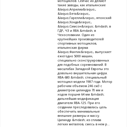
мотоциклов. Сейчас их делают
такие заводы, как итальянские
&laquo;Априлиа&raquo;,
&laquo;Бета&raquo;,
&laquo;Гарелли&raquo;, японский
&laquo;Хонда&raquo;,
&laquo;Симсон&raquo; &mdash; в
ГДР, ЧЗ и ЯВА &mdash; в
Чехословакии. Один из
крупнейших производителей
спортивных мотоциклов,
итальянская фирма
&laquo;Фантик&raquo;, выпускает
ежегодно 5000 машин,
специально сконструированных
для подобных соревнований. В
масштабах Западной Европы это
довольно внушительная цифра.
ЯВА-680 &mdash; специальный
мотоцикл модели 1987 года. Мотор
рабочим объемом 246 см3 с
диаметром цилиндра 70 мм и
ходом поршня 64 мм &mdash;
дальнейшая модификация
двигателя ЯВА-125. При его
создании преследовалась цель
обеспечить минимальные
внешние размеры и массу.
Цилиндр &mdash; из сплава
легких металлов, смесь в нем р...