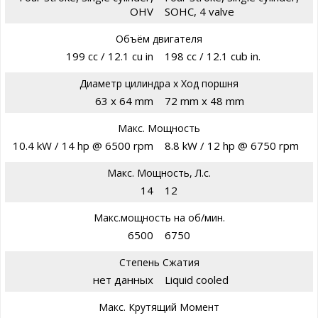
OHV
SOHC, 4 valve
Объём двигателя
199 cc / 12.1 cu in
198 cc / 12.1 cub in.
Диаметр цилиндра х Ход поршня
63 x 64 mm
72 mm x 48 mm
Макс. Мощность
10.4 kW / 14 hp @ 6500 rpm
8.8 kW / 12 hp @ 6750 rpm
Макс. Мощность, Л.с.
14
12
Макс.мощность на об/мин.
6500
6750
Степень Сжатия
нет данных
Liquid cooled
Макс. Крутящий Момент