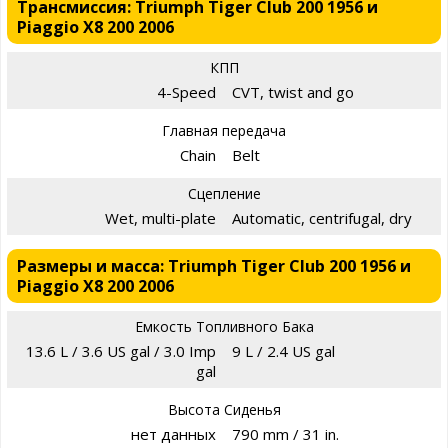
Трансмиссия: Triumph Tiger Club 200 1956 и
Piaggio X8 200 2006
КПП
4-Speed
CVT, twist and go
Главная передача
Chain
Belt
Сцепление
Wet, multi-plate
Automatic, centrifugal, dry
Размеры и масса: Triumph Tiger Club 200 1956 и
Piaggio X8 200 2006
Емкость Топливного Бака
13.6 L / 3.6 US gal / 3.0 Imp
9 L / 2.4 US gal
gal
Высота Сиденья
нет данных
790 mm / 31 in.