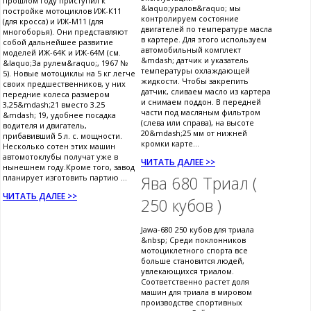
прошлом году приступил к
&laquo;уралов&raquo; мы
постройке мотоциклов ИЖ-К11
контролируем состояние
(для кросса) и ИЖ-М11 (для
двигателей по температуре масла
многоборья). Они представляют
в картере. Для этого используем
собой дальнейшее развитие
автомобильный комплект
моделей ИЖ-64К и ИЖ-64М (см.
&mdash; датчик и указатель
&laquo;За рулем&raquo;, 1967 №
температуры охлаждающей
5). Новые мотоциклы на 5 кг легче
жидкости. Чтобы закрепить
своих предшественников, у них
датчик, сливаем масло из картера
передние колеса размером
и снимаем поддон. В передней
3,25&mdash;21 вместо 3.25
части под масляным фильтром
&mdash; 19, удобнее посадка
(слева или справа), на высоте
водителя и двигатель,
20&mdash;25 мм от нижней
прибавивший 5 л. с. мощности.
кромки карте...
Несколько сотен этих машин
автомотоклубы получат уже в
ЧИТАТЬ ДАЛЕЕ >>
нынешнем году.Кроме того, завод
планирует изготовить партию ...
Ява 680 Триал (
ЧИТАТЬ ДАЛЕЕ >>
250 кубов )
Jawa-680 250 кубов для триала
&nbsp; Среди поклонников
мотоциклетного спорта все
больше становится людей,
увлекающихся триалом.
Соответственно растет доля
машин для триала в мировом
производстве спортивных