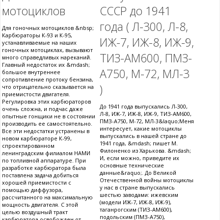
мотоциклов
СССР до 1941
года ( Л-300, Л-8,
Для гоночных мотоциклов &nbsp;
Карбюраторы К-93 и К-95,
ИЖ-7, ИЖ-8, ИЖ-9,
устанавливаемые на наших
гоночных мотоциклах, вызывают
ТИЗ-АМ600, ПМЗ-
много справедливых нареканий.
Главный недостаток их &mdash;
А750, М-72, МЛ-3
большое внутреннее
сопротивление протоку бензина,
)
что отрицательно сказывается на
приемистости двигателя.
Регулировка этих карбюраторов
До 1941 года выпускались Л-300,
очень сложна, и подчас даже
Л-8, ИЖ-7, ИЖ-8, ИЖ-9, ТИЗ-АМ600,
опытные гонщики не в состоянии
ПМЗ-А750, М-72, МЛ-3&laquo;Меня
производить ее самостоятельно.
интересует, какие мотоциклы
Все эти недостатки устранены в
выпускались в нашей стране до
новом карбюраторе К-99,
1941 года, &mdash; пишет М.
спроектированном
Филоненко из Харькова. &mdash;
ленинградским филиалом НАМИ
И, если можно, приведите их
по топливной аппаратуре. При
основные технические
разработке карбюратора была
данные&raquo;. До Великой
поставлена задача добиться
Отечественной войны мотоциклы
хорошей приемистости с
у нас в стране выпускались
помощью диффузора,
шестью заводами: ижевским
рассчитанного на максимальную
(модели ИЖ-7, ИЖ-8, ИЖ-9),
мощность двигателя. С этой
таганрогским (ТИЗ-АМ600),
целью воздушный тракт
подольским (ПМЗ-А750),
карбюратора освобожден от