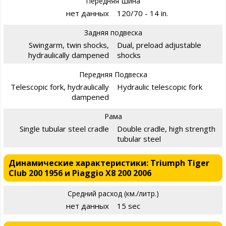
Передняя Шина
нет данных
120/70 - 14 in.
Задняя подвеска
Swingarm, twin shocks,
Dual, preload adjustable
hydraulically dampened
shocks
Передняя Подвеска
Telescopic fork, hydraulically
Hydraulic telescopic fork
dampened
Рама
Single tubular steel cradle
Double cradle, high strength
tubular steel
Динамические характеристики: Triumph Tiger
Club 200 1956 и Piaggio X8 200 2006
Средний расход (км./литр.)
нет данных
15 sec