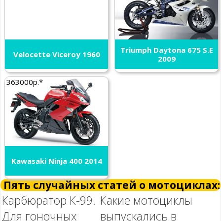
Triumph Daytona 675 S.E
Velocette Viceroy 1960
2009
363000р.*
Kawasaki Ninja 400 2014
Пять случайных статей о мотоциклах:
Карбюратор К-99.
Какие мотоциклы
Для гоночных
выпускались в