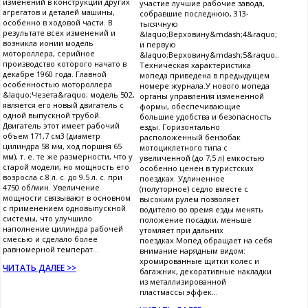
изменений в конструкции других
участие лучшие рабочие завода,
агрегатов и деталей машины,
собравшие последнюю, 313-
особенно в ходовой части. В
тысячную
результате всех изменений и
&laquo;Верховину&mdash;4&raquo;
возникла ионии модель
и первую
мотороллера, серийное
&laquo;Верховину&mdash;5&raquo;.
производство которого начато в
Техническая характеристика
декабре 1960 года. Главной
мопеда приведена в предыдущем
особенностью мотороллера
номере журнала.У нового мопеда
&laquo;Чезета&raquo; модель 502,
органы управления измененной
является его новый двигатель с
формы, обеспечивающие
одной выпускной трубой.
большие удобства и безопасность
Двигатель этот имеет рабочий
езды. Горизонтально
объем 171,7 см3 (диаметр
расположенный бензобак
цилиндра 58 мм, ход поршня 65
мотоциклетного типа с
мм), т. е. те же размерности, что у
увеличенной (до 7,5 л) емкостью
старой модели, но мощность его
особенно ценен в туристских
возросла с 8 л. с. до 9.5 л. с. при
поездках. Удлиненное
4750 об/мин. Увеличение
(полуторное) седло вместе с
мощности связывают в основном
высоким рулем позволяет
с применением одновыпускной
водителю во время езды менять
системы, что улучшило
положение посадки, меньше
наполнение цилиндра рабочей
утомляет при дальних
смесью и сделало более
поездках.Мопед обращает на себя
равномерной температ...
внимание нарядным видом:
хромированные щитки колес и
ЧИТАТЬ ДАЛЕЕ >>
багажник, декоративные накладки
из металлизированной
пластмассы эффек...