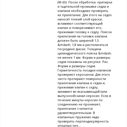
(М-63). После обработки, притирки
и тщательной промывки седла и
клапана необходимо проверить
их прилегание. Для этого на седло
наносят тонкий слой краски,
вставляют соответствующий
клапан и поворачивают его,
прижимая головку к седлу. Поясок
прилегания на головке клапана
должен быть шириной 1,5
&mdash; 1,8 мм и располагаться
посредине фаски. Толщина
цилиндрического пояска &mdash;
не менее 1 мм. Форма и размеры
седла показаны на рисунке. Рис.
Форма и размеры седла
Герметичность посадки клапанов
проверяют керосином. Для этого
чисто протирают поверхности
прилегания клапана и седла и,
прижимая клапан к седлу,
заливают во всасывающий (или
выпускной) канал керосин. Если в
течение минуты керосин по
соединению не проникает,
прилегание считается
удовлетворительным. В
клапанных пружинах надо
проверить перпендикулярность
опорных пло...