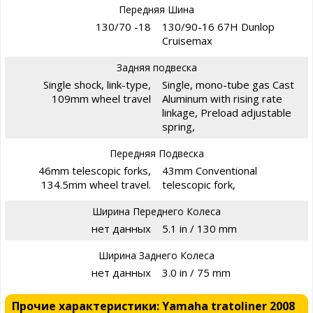
Передняя Шина
130/70 -18
130/90-16 67H Dunlop
Cruisemax
Задняя подвеска
Single shock, link-type,
Single, mono-tube gas Cast
109mm wheel travel
Aluminum with rising rate
linkage, Preload adjustable
spring,
Передняя Подвеска
46mm telescopic forks,
43mm Conventional
134.5mm wheel travel.
telescopic fork,
Ширина Переднего Колеса
нет данных
5.1 in / 130 mm
Ширина Заднего Колеса
нет данных
3.0 in / 75 mm
Прочие характеристики: Yamaha tratoliner 2008