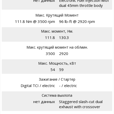
нет данных
Electronic Fuel Injection with
dual 45mm throttle body
Макс. Крутящий Момент
111.8 Nm @ 3500 rpm
96 lb-ft @ 2920 rpm
Макс. момент, Нм.
111.8
130.3
Макс. крутящий момент на об/мин.
3500
2920
Макс. Мощность, кВт
54
59
Зажигание / Стартер
Digital TCI / electric
- / electric
Система выхлопа
нет данных
Staggered slash-cut dual
exhaust with crossover