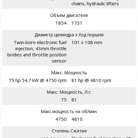
chains, hydraulic lifters
Объём двигателя
1854
1731
Диаметр цилиндра х Ход поршня
Twin-bore electronic fuel
101 x 108 mm
injection, 43mm throttle
bodies and throttle position
sensor
Макс. Мощность
75 hp 54.7 kW @ 4750 rpm
81 hp @ 4810 rpm
Макс. Мощность, Л.с.
75
81
Макс.мощность на об/мин.
4750
4810
Степень Сжатия