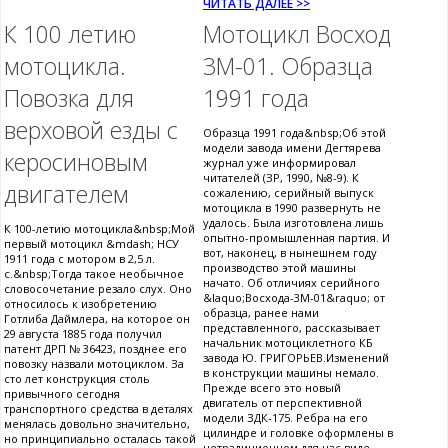
ЧИТАТЬ ДАЛЕЕ >>
К 100 летию
Мотоцикл Восход
мотоцикла.
3М-01. Образца
Повозка для
1991 года
верховой езды с
Образца 1991 года&nbsp;Об этой
модели завода имени Дегтярева
керосиновым
журнал уже информировал
читателей (ЗР, 1990, №8-9). К
двигателем
сожалению, серийный выпуск
мотоцикла в 1990 развернуть не
удалось. Была изготовлена лишь
К 100-летию мотоцикла&nbsp;Мой
опытно-промышленная партия. И
первый мотоцикл &mdash; НСУ
вот, наконец, в нынешнем году
1911 года с мотором в 2,5 л.
производство этой машины
с.&nbsp;Тогда такое необычное
начато. Об отличиях серийного
словосочетание резало слух. Оно
&laquo;Восхода-3М-01&raquo; от
относилось к изобретению
образца, ранее нами
Готлиба Даймлера, на которое он
представленного, рассказывает
29 августа 1885 года получил
начальник мотоциклетного КБ
патент ДРП № 36423, позднее его
завода Ю. ГРИГОРЬЕВ.Изменений
повозку назвали мотоциклом. За
в конструкции машины немало.
сто лет конструкция столь
Прежде всего это новый
привычного сегодня
двигатель от перспективной
транспортного средства в деталях
модели ЗДК-175. Ребра на его
менялась довольно значительно,
цилиндре и головке оформлены в
но принципиально осталась такой
нетрадиционном для нас виде