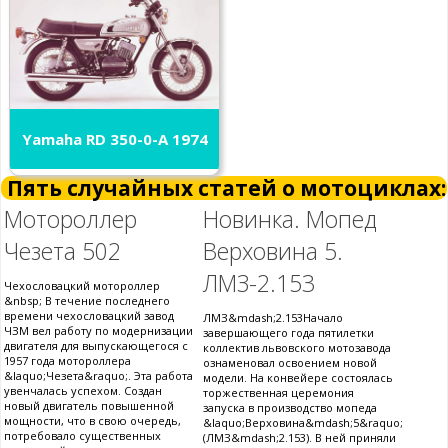
Yamaha RD 350-0-A 1974
Пять случайных статей о мотоциклах:
Мотороллер
Новинка. Мопед
Чезета 502
Верховина 5.
ЛМЗ-2.153
Чехословацкий мотороллер
&nbsp; В течение последнего
времени чехословацкий завод
ЛМЗ&mdash;2.153Начало
ЧЗМ вел работу по модернизации
завершающего года пятилетки
двигателя для выпускающегося с
коллектив львовского мотозавода
1957 года мотороллера
ознаменовал освоением новой
&laquo;Чезета&raquo;. Эта работа
модели. На конвейере состоялась
увенчалась успехом. Создан
торжественная церемония
новый двигатель повышенной
запуска в производство мопеда
мощности, что в свою очередь,
&laquo;Верховина&mdash;5&raquo;
потребовало существенных
(ЛМЗ&mdash;2.153). В ней приняли