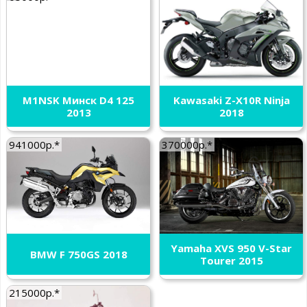
M1NSK Минск D4 125
Kawasaki Z-X10R Ninja
2013
2018
941000р.*
370000р.*
Yamaha XVS 950 V-Star
BMW F 750GS 2018
Tourer 2015
215000р.*