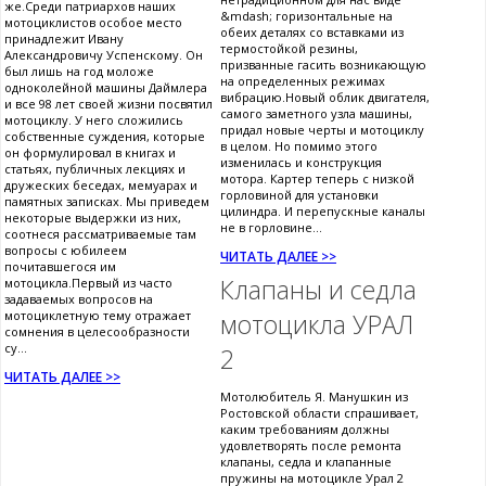
же.Среди патриархов наших
&mdash; горизонтальные на
мотоциклистов особое место
обеих деталях со вставками из
принадлежит Ивану
термостойкой резины,
Александровичу Успенскому. Он
призванные гасить возникающую
был лишь на год моложе
на определенных режимах
одноколейной машины Даймлера
вибрацию.Новый облик двигателя,
и все 98 лет своей жизни посвятил
самого заметного узла машины,
мотоциклу. У него сложились
придал новые черты и мотоциклу
собственные суждения, которые
в целом. Но помимо этого
он формулировал в книгах и
изменилась и конструкция
статьях, публичных лекциях и
мотора. Картер теперь с низкой
дружеских беседах, мемуарах и
горловиной для установки
памятных записках. Мы приведем
цилиндра. И перепускные каналы
некоторые выдержки из них,
не в горловине...
соотнеся рассматриваемые там
вопросы с юбилеем
ЧИТАТЬ ДАЛЕЕ >>
почитавшегося им
Клапаны и седла
мотоцикла.Первый из часто
задаваемых вопросов на
мотоциклетную тему отражает
мотоцикла УРАЛ
сомнения в целесообразности
су...
2
ЧИТАТЬ ДАЛЕЕ >>
Мотолюбитель Я. Манушкин из
Ростовской области спрашивает,
каким требованиям должны
удовлетворять после ремонта
клапаны, седла и клапанные
пружины на мотоцикле Урал 2