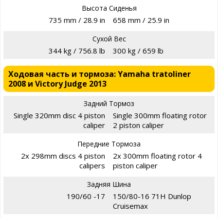
Высота Сиденья
735 mm / 28.9 in
658 mm / 25.9 in
Сухой Вес
344 kg / 756.8 lb
300 kg / 659 lb
Ходовая часть и тормоза: Yamaha tratoliner
2008 и Victory Judge 2013
Задний Тормоз
Single 320mm disc 4 piston
Single 300mm floating rotor
caliper
2 piston caliper
Передние Тормоза
2x 298mm discs 4 piston
2x 300mm floating rotor 4
calipers
piston caliper
Задняя Шина
190/60 -17
150/80-16 71H Dunlop
Cruisemax