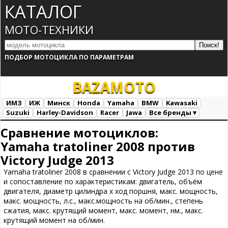
КАТАЛОГ
МОТО-ТЕХНИКИ
ПОДБОР МОТОЦИКЛА ПО ПАРАМЕТРАМ
BAZA
MOTO
ИМЗ
ИЖ
Минск
Honda
Yamaha
BMW
Kawasaki
Suzuki
Harley-Davidson
Racer
Jawa
Все бренды ▾
Все марки
Загрузка...
Сравнение мотоциклов:
Yamaha tratoliner 2008 против
Victory Judge 2013
Yamaha tratoliner 2008 в сравнении с Victory Judge 2013 по цене
и сопоставление по характеристикам: двигатель, объём
двигателя, диаметр цилиндра х ход поршня, макс. мощность,
макс. мощность, л.с., макс.мощность на об/мин., степень
сжатия, макс. крутящий момент, макс. момент, нм., макс.
крутящий момент на об/мин.