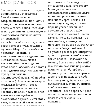
амотризатора
мотоцикла не было видно, и
отправился в дальнюю дорогу.
Мотоцикл терпел это
Защита уплотнения штока заднего
издевательство довольно долго,
амотризатора мотороллера
но месть пришла неотвратимо:
ВяткиНа мотороллере
машина замерла. Когда снял
&laquo;Вятка&raquo; при частых
головки цилиндров, в правом
поездках по пыльным дорогам
поршне увидел маленькое
полезно ввести дополнительную
аккуратное отверстие. До
защиту уплотнения штока заднего
человеческого жилья было так
амортизатора. Иначе начнется
далеко, что даже помышлять о
интенсивный
том, чтобы докатить до него
износ.Мотолюбитель Беднарчик,
мотоцикл, не имело смысла. Ответ
совет которого публиковался в
мстителю был достойным. Я
журнале &laquo;За рулем&raquo;,
аккуратно расковырял отверстие
предлагал надевать на
до такого размера, чтобы в него
амортизатор чехол из дерматина.
вошел болт М8. Подложил под
К сожалению, такой чехол
головку болта и под гайку шайбы
довольно быстро выходит из
так, как это показано на рисунке,
строя.Более надежно, как показал
и затянул этот "бутерброд".
опыт, удается защитить сальник и
Подтолкнув мотоцикл с горки, я
втулку при помощи
завел его и, представьте себе,
пластмассовой наружной пробки
благополучно добрался до цели
от винных (с большим диаметром
путешествия. Мотоцикл, видимо,
горлышка) бутылок. Пробку
сообразил, что со мною
разрезаем вдоль по спирали.
ссориться - себе дороже, и рабо-
надеваем на шток, подложив под
тал так хорошо, что я потом еще
донышко имеющийся на
полгода ездил с леченым
амортизаторе буфер, и стягиваем
поршнем.
внизу проволокой, как показано
на рисунке.Успешно применяют