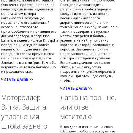
противоскольжения мотоцикла.
статья механика П. П. БАРАНОВА.
Оно очень просто: на переднее
Прежде чем производить
колесо вдоль шины надевается
регулировку коробки передач,
цепь, а затем камера
следует изготовить из шести-
накачивается воздухом до
восьмимиллиметрового
нормального его давления. Я
дюралюминиевого листа или
усовершенствовал это
тонкой фанеры скобу, зажать ее в
приспособление и применил его
тиски, просверлить в нужных
для мотороллера. &nbsp; Рис. 1.
местах отверстия и болтами
Цепь для заднего колеса &nbsp;На
укрепить на ней ту половину
переднее и на заднее колеса
картера, в которой расположена
надеваются по две цепи. Для
коробка. Выяснение причин
переднего колеса применяется
неисправностей начинается с
цепь без шипов, а для заднего
осмотра шестерен и кулачков.
&mdash; с шипами (рис. 1), чтобы
Если края кулачков несколько
устранить не только боковое, но
сбиты, можно аккуратно
и продольное ско...
подровнять их тонким обрезным
камнем. При этом надо следить,
ЧИТАТЬ ДАЛЕЕ >>
чтобы...
ЧИТАТЬ ДАЛЕЕ >>
Мотороллер
Латка на поршне,
Вятка. Защита
или ответ
уплотнения
мстителю
штока заднего
Было дело, я навьючил на свою
638 с коляской столько груза, что