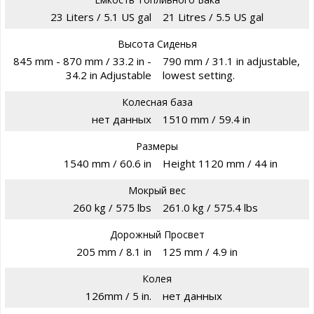
23 Liters / 5.1 US gal
21 Litres / 5.5 US gal
Высота Сиденья
845 mm - 870 mm / 33.2 in -
790 mm / 31.1 in adjustable,
34.2 in Adjustable
lowest setting.
Колесная база
нет данных
1510 mm / 59.4 in
Размеры
1540 mm / 60.6 in
Height 1120 mm / 44 in
Мокрый вес
260 kg / 575 lbs
261.0 kg / 575.4 lbs
Дорожный Просвет
205 mm / 8.1 in
125 mm / 4.9 in
Колея
126mm / 5 in.
нет данных