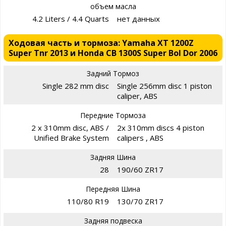
объем масла
4.2 Liters / 4.4 Quarts
нет данных
Ходовая часть и тормоза: Yamaha XT 1200Z
Super Tnr 2013 и Honda CB 1300S Super Bol Dor 2006
Задний Тормоз
Single 282 mm disc
Single 256mm disc 1 piston
caliper, ABS
Передние Тормоза
2 x 310mm disc, ABS /
2x 310mm discs 4 piston
Unified Brake System
calipers , ABS
Задняя Шина
28
190/60 ZR17
Передняя Шина
110/80 R19
130/70 ZR17
Задняя подвеска