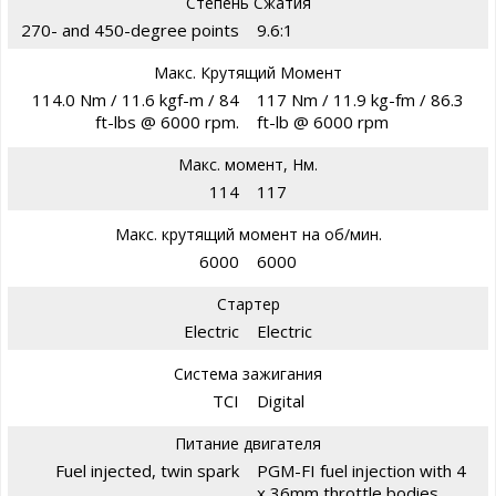
Степень Сжатия
270- and 450-degree points
9.6:1
Макс. Крутящий Момент
114.0 Nm / 11.6 kgf-m / 84
117 Nm / 11.9 kg-fm / 86.3
ft-lbs @ 6000 rpm.
ft-lb @ 6000 rpm
Макс. момент, Нм.
114
117
Макс. крутящий момент на об/мин.
6000
6000
Стартер
Electric
Electric
Система зажигания
TCI
Digital
Питание двигателя
Fuel injected, twin spark
PGM-FI fuel injection with 4
x 36mm throttle bodies