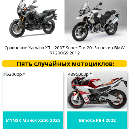
Сравнение Yamaha XT 1200Z Super Tnr 2013 против BMW
R1200GS 2012
Пять случайных мотоциклов:
162000р.*
4895000р.*
M1NSK Минск X250 2025
Bimota KB4 2022