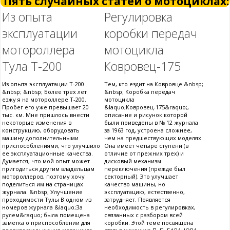
Пять случайных статей о мотоциклах:
Из опыта
Регулировка
эксплуатации
коробки передач
мотороллера
мотоцикла
Тула Т-200
Ковровец-175
Из опыта эксплуатации Т-200
Тем, кто ездит на Ковровце &nbsp;
&nbsp; &nbsp; Более трех лет
&nbsp; Коробка передач
езжу я на мотороллере Т-200.
мотоцикла
Пробег его уже превышает 20
&laquo;Ковровец-175&raquo;,
тыс. км. Мне пришлось внести
описание и рисунок которой
некоторые изменения в
были приведены в № 12 журнала
конструкцию, оборудовать
за 1963 год, устроена сложнее,
машину дополнительными
чем на предшествующих моделях.
приспособлениями, что улучшило
Она имеет четыре ступени (в
ее эксплуатационные качества.
отличие от прежних трех) и
Думается, что мой опыт может
дисковый механизм
пригодиться другим владельцам
переключения (прежде был
мотороллеров, поэтому хочу
секторный). Это улучшает
поделиться им на страницах
качество машины, но
журнала. &nbsp; Улучшение
эксплуатацию, естественно,
проходимости Тулы В одном из
затрудняет. Появляется
номеров журнала &laquo;За
необходимость в регулировках,
рулем&raquo; была помещена
связанных с разбором всей
заметка о приспособлении для
коробки. Этой теме посвящена