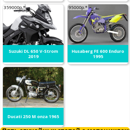
359000р.*
95000р.*
Suzuki DL 650 V-Strom
Husaberg FE 600 Enduro
2019
1995
Ducati 250 M onza 1965