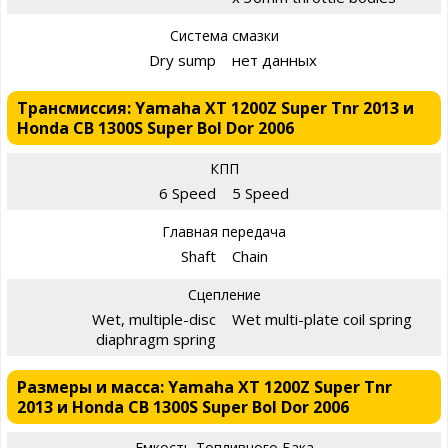
Система смазки
Dry sump
нет данных
Трансмиссия: Yamaha XT 1200Z Super Tnr 2013 и
Honda CB 1300S Super Bol Dor 2006
КПП
6 Speed
5 Speed
Главная передача
Shaft
Chain
Сцепление
Wet, multiple-disc
Wet multi-plate coil spring
diaphragm spring
Размеры и масса: Yamaha XT 1200Z Super Tnr
2013 и Honda CB 1300S Super Bol Dor 2006
Емкость Топливного Бака