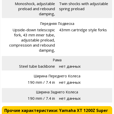
Monoshock, adjustable
Twin shocks with adjustable
preload and rebound
spring preload
damping,
Передняя Подвеска
Upside-down telescopic
43mm cartridge style forks
fork, 43 mm inner tube,
adjustable preload,
compression and rebound
damping,
Рама
Steel tube backbone
нет данных
Ширина Переднего Колеса
190 mm / 7.4 in
нет данных
Ширина Заднего Колеса
190 mm / 7.4 in
нет данных
Прочие характеристики: Yamaha XT 1200Z Super