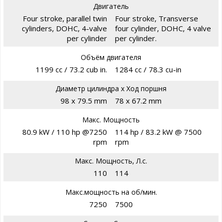
Двигатель
Four stroke, parallel twin
Four stroke, Transverse
cylinders, DOHC, 4-valve
four cylinder, DOHC, 4 valve
per cylinder
per cylinder.
Объём двигателя
1199 cc / 73.2 cub in.
1284 cc / 78.3 cu-in
Диаметр цилиндра х Ход поршня
98 x 79.5 mm
78 x 67.2 mm
Макс. Мощность
80.9 kW / 110 hp @7250
114 hp / 83.2 kW @ 7500
rpm
rpm
Макс. Мощность, Л.с.
110
114
Макс.мощность на об/мин.
7250
7500