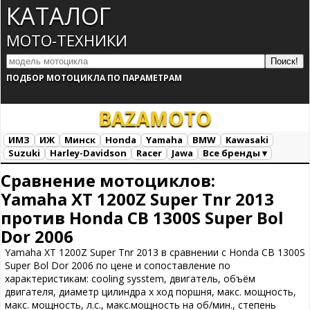
КАТАЛОГ
МОТО-ТЕХНИКИ
ПОДБОР МОТОЦИКЛА ПО ПАРАМЕТРАМ
BAZA
MOTO
ИМЗ
ИЖ
Минск
Honda
Yamaha
BMW
Kawasaki
Suzuki
Harley-Davidson
Racer
Jawa
Все бренды ▾
Все марки
Загрузка...
Сравнение мотоциклов:
Yamaha XT 1200Z Super Tnr 2013
против Honda CB 1300S Super Bol
Dor 2006
Yamaha XT 1200Z Super Tnr 2013 в сравнении с Honda CB 1300S
Super Bol Dor 2006 по цене и сопоставление по
характеристикам: cooling sysstem, двигатель, объём
двигателя, диаметр цилиндра х ход поршня, макс. мощность,
макс. мощность, л.с., макс.мощность на об/мин., степень