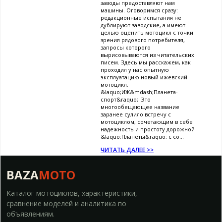
заводы предоставляют нам
машины. Оговоримся сразу:
редакционные испытания не
дублируют заводские, а имеют
целью оценить мотоцикл с точки
зрения рядового потребителя,
запросы которого
вырисовываются из читательских
писем. Здесь мы расскажем, как
проходил у нас опытную
эксплуатацию новый ижевский
мотоцикл.
&laquo;ИЖ&mdash;Планета-
спорт&raquo;. Это
многообещающее название
заранее сулило встречу с
мотоциклом, сочетающим в себе
надежность и простоту дорожной
&laquo;Планеты&raquo; с со...
ЧИТАТЬ ДАЛЕЕ >>
BAZA
MOTO
Каталог мотоциклов, характеристики,
сравнение моделей и аналитика по
объявлениям.