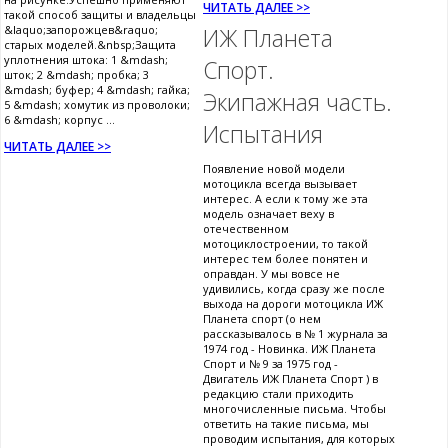
ЧИТАТЬ ДАЛЕЕ >>
такой способ защиты и владельцы
&laquo;запорожцев&raquo;
ИЖ Планета
старых моделей.&nbsp;Защита
уплотнения штока: 1 &mdash;
Спорт.
шток; 2 &mdash; пробка; 3
&mdash; буфер; 4 &mdash; гайка;
Экипажная часть.
5 &mdash; хомутик из проволоки;
6 &mdash; корпус ...
Испытания
ЧИТАТЬ ДАЛЕЕ >>
Появление новой модели
мотоцикла всегда вызывает
интерес. А если к тому же эта
модель означает веху в
отечественном
мотоциклостроении, то такой
интерес тем более понятен и
оправдан. У мы вовсе не
удивились, когда сразу же после
выхода на дороги мотоцикла ИЖ
Планета спорт (о нем
рассказывалось в № 1 журнала за
1974 год - Новинка. ИЖ Планета
Спорт и № 9 за 1975 год -
Двигатель ИЖ Планета Спорт ) в
редакцию стали приходить
многочисленные письма. Чтобы
ответить на такие письма, мы
проводим испытания, для которых