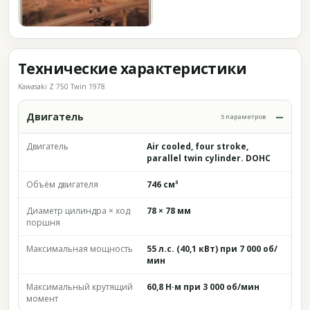
Технические характеристики
Kawasaki Z 750 Twin 1978
Двигатель
5 параметров
Двигатель
Air cooled, four stroke,
parallel twin cylinder. DOHC
Объём двигателя
746 см³
Диаметр цилиндра × ход
78 × 78 мм
поршня
Максимальная мощность
55 л.с. (40,1 кВт) при 7 000 об/
мин
Максимальный крутящий
60,8 Н·м при 3 000 об/мин
момент