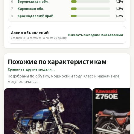
6
Воронежская обл.
4,2%
7
Кировская обл.
4,2%
8
Краснодарский край
4,2%
Архив объявлений
Показать последние 25 объявлений
Средняя цена рассчитана по всему архиву
Похожие по характеристикам
Сравнить другие модели →
Подобраны по объёму, мощности и году. Класс и назначение
могут отличаться.