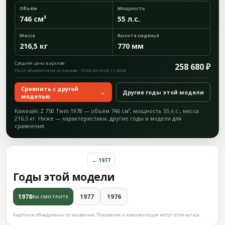
Объём
Мощность
746 см³
55 л.с.
Масса
Высота сиденья
216,5 кг
770 мм
Средняя цена в архиве
258 680 ₽
По 25 объявлениям из архива · 10.08.2014–20.11.2020
Сравнить с другой
→
Другие годы этой модели
моделью
Kawasaki Z 750 Twin 1978 — объём 746 см³, мощность 55 л.с., масса
216,5 кг. Ниже — характеристики, другие годы и модели для
сравнения.
← 1977
Годы этой модели
1978
1977
1976
ВЫ СМОТРИТЕ
Карточки объединены по названию. Поколение и комплектация могут отличаться.