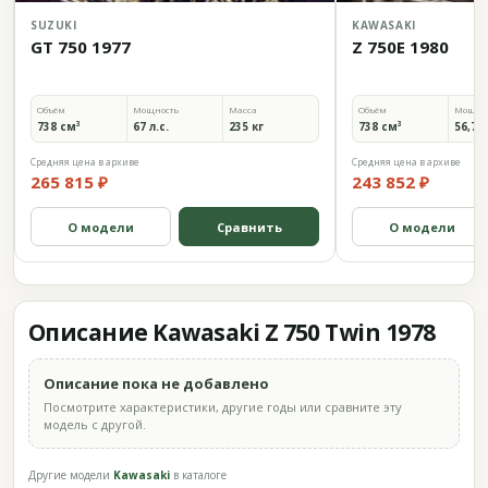
SUZUKI
KAWASAKI
GT 750 1977
Z 750E 1980
Объём
Мощность
Масса
Объём
Мощно
738 см³
67 л.с.
235 кг
738 см³
56,7 л
Средняя цена в архиве
Средняя цена в архиве
265 815 ₽
243 852 ₽
О модели
Сравнить
О модели
Описание Kawasaki Z 750 Twin 1978
Описание пока не добавлено
Посмотрите характеристики, другие годы или сравните эту
модель с другой.
Другие модели
Kawasaki
в каталоге