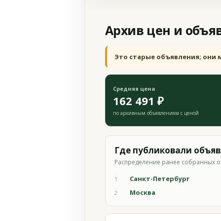
Архив цен и объя
Это старые объявления; они 
Средняя цена
162 491 ₽
по архивным объявлениям с ценой
Где публиковали объя
Распределение ранее собранных о
Санкт-Петербург
1
Москва
2