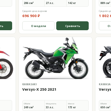
286 см³
27 л.с.
142 кг
889 см³
Средняя цена в архиве
Средняя це
696 900 ₽
1 802 
ть
О модели
Сравнить
О
KAWASAKI
KAWASA
Versys-X 250 2021
Versy
Объём
Мощность
Масса
Объём
249 см³
33 л.с.
173 кг
650 см³