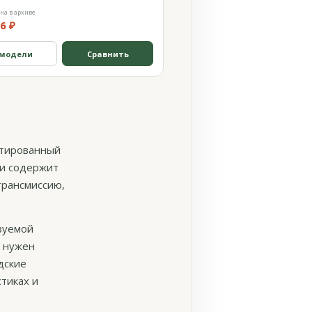
на в архиве
6 ₽
 модели
Сравнить
нтированный
ли содержит
трансмиссию,
азуемой
м нужен
дские
тиках и