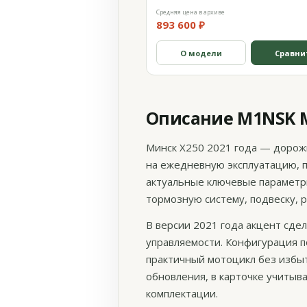
Средняя цена в архиве
893 600 ₽
О модели
Сравни
Описание M1NSK М
Минск X250 2021 года — дорож
на ежедневную эксплуатацию, 
актуальные ключевые параметры
тормозную систему, подвеску, 
В версии 2021 года акцент сде
управляемости. Конфигурация 
практичный мотоцикл без избыт
обновления, в карточке учитыв
комплектации.