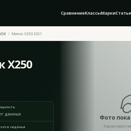
Сравнение
Классы
Марки
Стать
NSK
Минск X250 2021
к X250
ощность
ет данных
Фото пока
Характеристи
сота сиденья