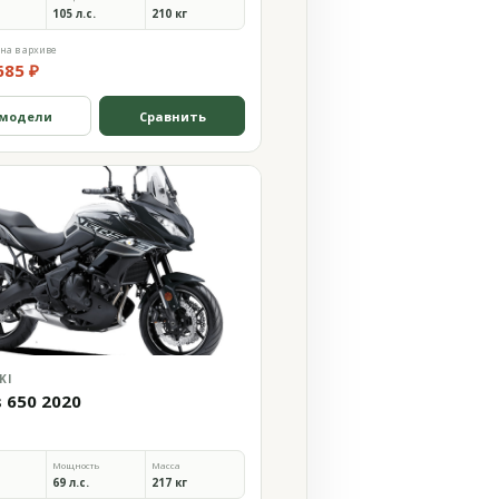
105 л.с.
210 кг
на в архиве
685 ₽
 модели
Сравнить
KI
s 650 2020
Мощность
Масса
69 л.с.
217 кг