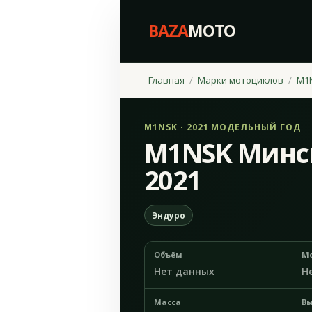
BAZA
MOTO
Главная
Марки мотоциклов
M1
M1NSK · 2021 МОДЕЛЬНЫЙ ГОД
M1NSK Минс
2021
Эндуро
Объём
М
Нет данных
Н
Масса
Вы