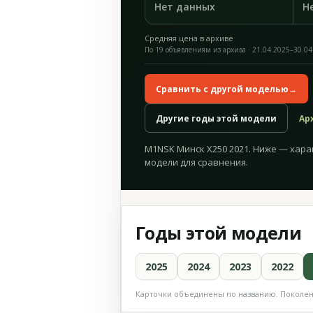
Нет данных
Н
Средняя цена в архиве
По 19 объявлениям из архива · 21.04.2025–30.04
Сравнить с другой моделью
→
Другие годы этой модели
Ар
M1NSK Минск X250 2021. Ниже — хара
модели для сравнения.
Годы этой модели
2025
2024
2023
2022
Карточки объединены по названию. Поколени