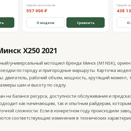
Средняя цена в архиве
Средняя це
557 000 ₽
438 13
ть
О модели
Сравнить
О
инск X250 2021
ный/универсальный мотоцикл бренда Минск (M1NSK), орие
поездки по городу и пригородные маршруты. Карточка моде
: двигатель, рабочий объем, мощность, крутящий момент, 
размеры шин и высоту по седлу.
лан на балансе ресурса, доступности обслуживания и предск
подходит как начинающим, так и опытным райдерам, которы
очной сложности. Если в конкретном году происходили заво
аются соответствующие изменения в технических характерис