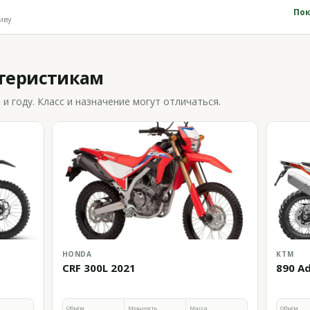
Пок
иву
ктеристикам
 году. Класс и назначение могут отличаться.
HONDA
KTM
CRF 300L 2021
890 A
Объём
Мощность
Масса
Объём