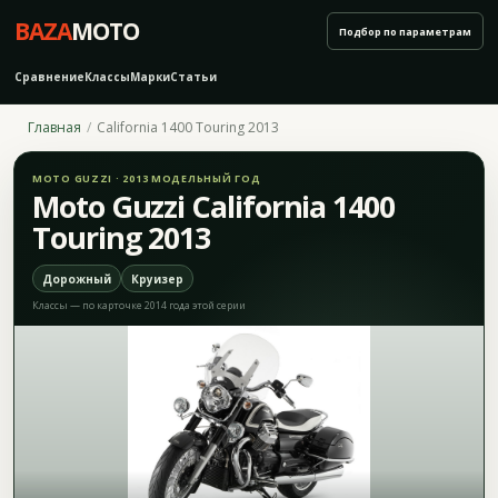
BAZA
MOTO
Подбор по параметрам
Сравнение
Классы
Марки
Статьи
Главная
California 1400 Touring 2013
MOTO GUZZI · 2013 МОДЕЛЬНЫЙ ГОД
Moto Guzzi California 1400
Touring 2013
Дорожный
Круизер
Классы — по карточке 2014 года этой серии