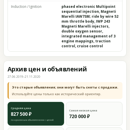
Induction / Ignition
phased electronic Multipoint
sequential injection, Magneti
Marelli IAW7SM; ride by wire 52
mm throttle body, IWP 243
Magneti Marelli injectors,
double oxygen sensor,
integrated management of 3
engine mappings, traction
control, cruise control
Архив цен и объявлений
27.06.2019–21.11.2020
Это старые объявления; они могут быть сняты с продажи.
Используйте цены только как исторический ориентир.
Средняя цена
Самая низкая цена
827 500 ₽
720 000 ₽
по архивным объявлениям с ценой