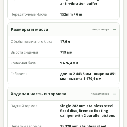
anti-vibration buffer
Передаточные Числа
152mm / 6 in
Размеры и масса
4 параметра
Объём топливного бака
17,6 л
Высота сиденья
719 мм
Колёсная база
1 676,4 мм
Габариты
длина 2 443,5 мм · ширина 851
мм · высота 1 179,4 мм
Ходовая часть и тормоза
7 параметров
Задний тормоз
Single 282 mm stainless steel
fixed disc, Brembo floating
calliper with 2 parallel pistons
Передний тормоз
2x 320 mm stainless steel