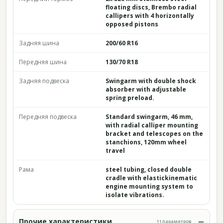
floating discs, Brembo radial
callipers with 4 horizontally
opposed pistons
Задняя шина
200/60 R16
Передняя шина
130/70 R18
Задняя подвеска
Swingarm with double shock
absorber with adjustable
spring preload.
Передняя подвеска
Standard swingarm, 46 mm,
with radial calliper mounting
bracket and telescopes on the
stanchions, 120mm wheel
travel
Рама
steel tubing, closed double
cradle with elastickinematic
engine mounting system to
isolate vibrations.
Прочие характеристики
11 параметров