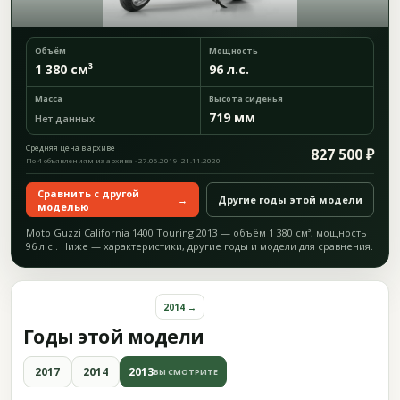
Объём
Мощность
1 380 см³
96 л.с.
Масса
Высота сиденья
719 мм
Нет данных
Средняя цена в архиве
827 500 ₽
По 4 объявлениям из архива · 27.06.2019–21.11.2020
Сравнить с другой
→
Другие годы этой модели
моделью
Moto Guzzi California 1400 Touring 2013 — объём 1 380 см³, мощность
96 л.с.. Ниже — характеристики, другие годы и модели для сравнения.
2014 →
Годы этой модели
2017
2014
2013
ВЫ СМОТРИТЕ