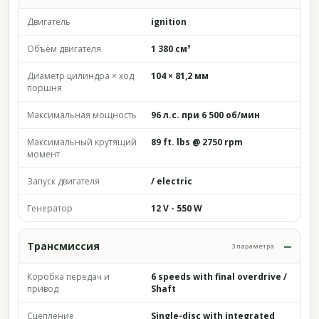
Двигатель
ignition
Объём двигателя
1 380 см³
Диаметр цилиндра × ход
104 × 81,2 мм
поршня
Максимальная мощность
96 л.с. при 6 500 об/мин
Максимальный крутящий
89 ft. lbs @ 2750 rpm
момент
Запуск двигателя
/ electric
Генератор
12 V - 550 W
Трансмиссия
3 параметра
Коробка передач и
6 speeds with final overdrive /
привод
Shaft
Сцепление
Single-disc with integrated