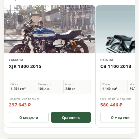
YAMAHA
HONDA
XJR 1300 2015
CB 1100 2013
Объём
Мощность
Масса
Объём
Мощно
1 251 см³
106 л.с.
240 кг
1 140 см³
89,7 л
Средняя цена в архиве
Средняя цена в архиве
297 643 ₽
580 466 ₽
О модели
Сравнить
О модели