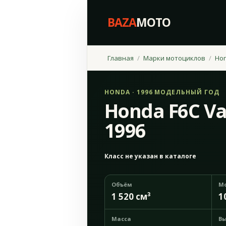
BAZA
MOTO
Главная
Марки мотоциклов
Ho
HONDA · 1996 МОДЕЛЬНЫЙ ГОД
Honda F6C Va
1996
Класс не указан в каталоге
Объём
М
1 520 см³
1
Масса
Вы