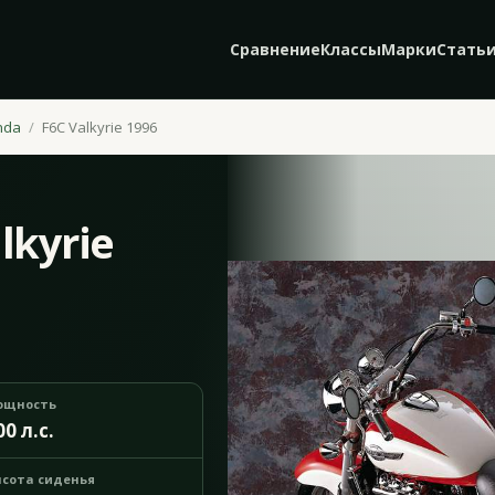
Сравнение
Классы
Марки
Стать
nda
F6C Valkyrie 1996
lkyrie
ощность
00 л.с.
сота сиденья