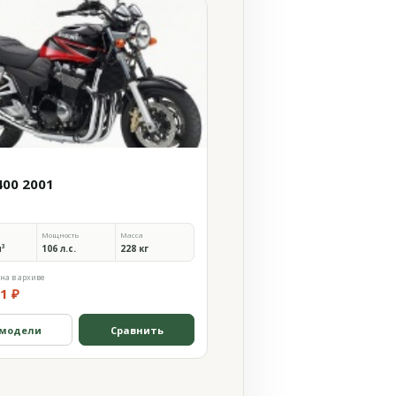
400 2001
Мощность
Масса
м³
106 л.с.
228 кг
на в архиве
1 ₽
 модели
Сравнить