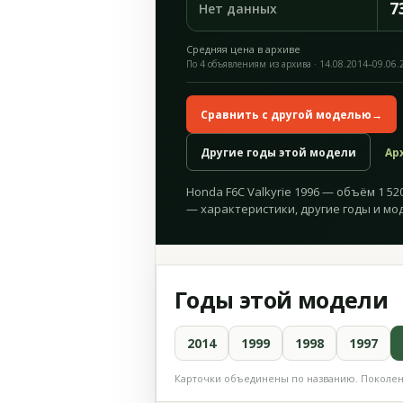
7
Нет данных
Средняя цена в архиве
По 4 объявлениям из архива · 14.08.2014–09.06.
Сравнить с другой моделью
→
Другие годы этой модели
Ар
Honda F6C Valkyrie 1996 — объём 1 520
— характеристики, другие годы и мо
Годы этой модели
2014
1999
1998
1997
Карточки объединены по названию. Поколени