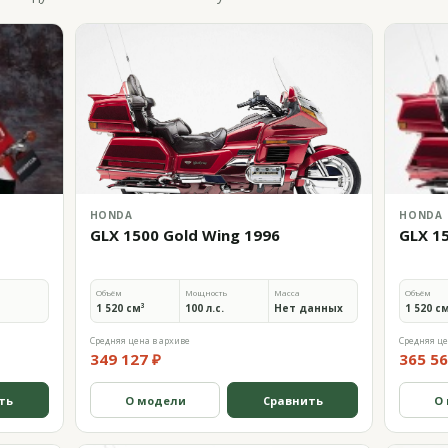
HONDA
HONDA
GLX 1500 Gold Wing 1996
GLX 1
Объём
Мощность
Масса
Объём
1 520 см³
100 л.с.
Нет данных
1 520 с
Средняя цена в архиве
Средняя це
349 127 ₽
365 56
ть
О модели
Сравнить
О