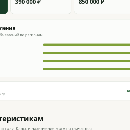
390 000 ₽
850 000 ₽
вления
бъявлений по регионам.
По
иву
ктеристикам
 году. Класс и назначение могут отличаться.