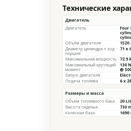
Технические хар
Двигатель
Двигатель
Four 
cylin
cylin
Объём двигателя
1520 
Диаметр цилиндра × ход
71 x
поршня
Максимальная мощность
72.9 
Максимальный крутящий
130 N
момент
@ 50
Запуск двигателя
Elect
Подача топлива
6 x 2
Размеры и масса
Объём топливного бака
20 Li
Высота сиденья
730 m
Колёсная база
1690 