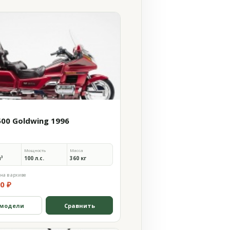
500 Goldwing 1996
Мощность
Масса
м³
100 л.с.
360 кг
на в архиве
0 ₽
 модели
Сравнить