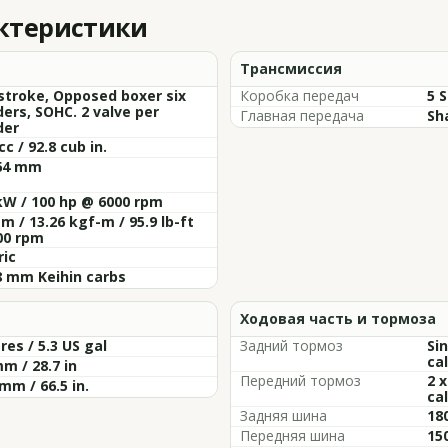
актеристики
Трансмиссия
stroke, Opposed boxer six
Коробка передач
5 
ders, SOHC. 2 valve per
Главная передача
Sh
der
cc / 92.8 cub in.
 64 mm
kW / 100 hp @ 6000 rpm
m / 13.26 kgf-m / 95.9 lb-ft
00 rpm
ric
8 mm Keihin carbs
Ходовая часть и тормоза
tres / 5.3 US gal
Задний тормоз
Si
cal
m / 28.7 in
Передний тормоз
2 
mm / 66.5 in.
cal
Задняя шина
18
Передняя шина
15