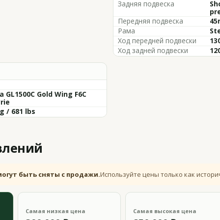
Задняя подвеска
Sh
pre
Передняя подвеска
45
Рама
St
Ход передней подвески
130
Ход задней подвески
120
a GL1500C Gold Wing F6C
rie
g / 681 lbs
влений
могут быть сняты с продажи.
Используйте цены только как истори
Самая низкая цена
Самая высокая цена