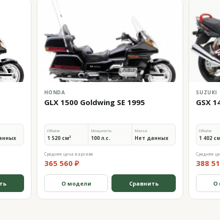
HONDA
SUZUKI
GLX 1500 Goldwing SE 1995
GSX 1
Объём
Мощность
Масса
Объём
анных
1 520 см³
100 л.с.
Нет данных
1 402 с
Средняя цена в архиве
Средняя це
365 560 ₽
388 51
ть
О модели
Сравнить
О