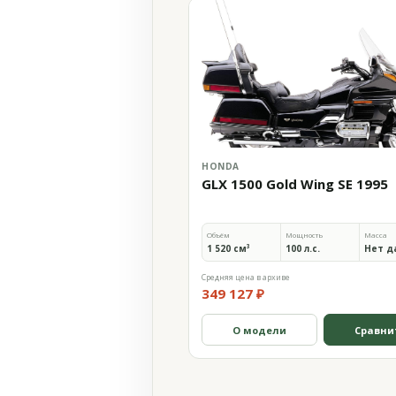
HONDA
GLX 1500 Gold Wing SE 1995
Объём
Мощность
Масса
1 520 см³
100 л.с.
Нет д
Средняя цена в архиве
349 127 ₽
О модели
Сравни