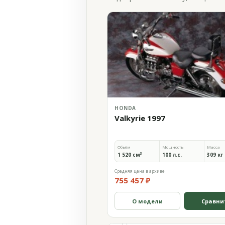
HONDA
Valkyrie 1997
Объём
Мощность
Масса
1 520 см³
100 л.с.
309 кг
Средняя цена в архиве
755 457 ₽
О модели
Сравни