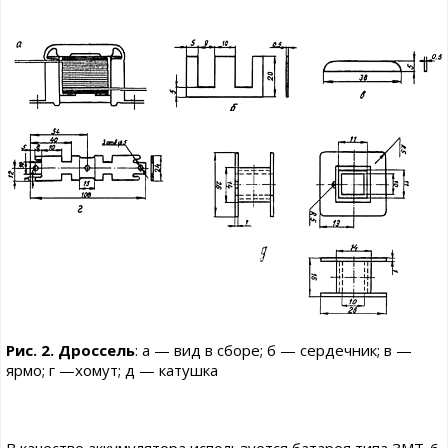
Рис. 2. Дроссель
: а — вид в сборе; б — сердечник; в —
ярмо; г —хомут; д — катушка
В качестве аккумулятора используется батарея типа ЗМТ-6