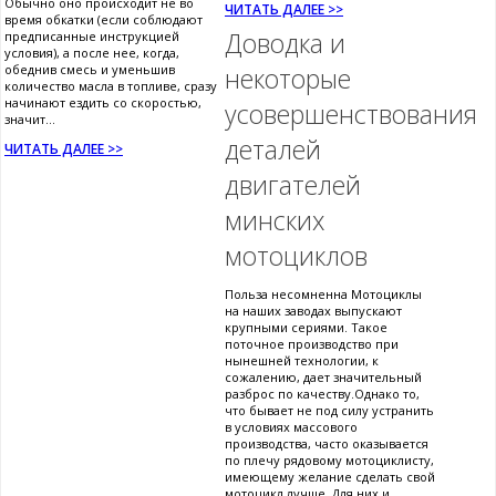
Обычно оно происходит не во
ЧИТАТЬ ДАЛЕЕ >>
время обкатки (если соблюдают
Доводка и
предписанные инструкцией
условия), а после нее, когда,
обеднив смесь и уменьшив
некоторые
количество масла в топливе, сразу
начинают ездить со скоростью,
усовершенствования
значит...
деталей
ЧИТАТЬ ДАЛЕЕ >>
двигателей
минских
мотоциклов
Польза несомненна Мотоциклы
на наших заводах выпускают
крупными сериями. Такое
поточное производство при
нынешней технологии, к
сожалению, дает значительный
разброс по качеству.Однако то,
что бывает не под силу устранить
в условиях массового
производства, часто оказывается
по плечу рядовому мотоциклисту,
имеющему желание сделать свой
мотоцикл лучше. Для них и