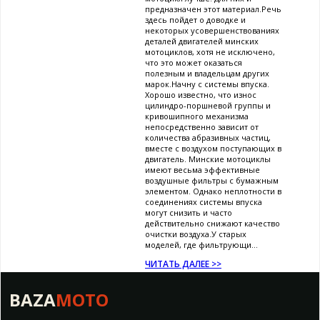
предназначен этот материал.Речь
здесь пойдет о доводке и
некоторых усовершенствованиях
деталей двигателей минских
мотоциклов, хотя не исключено,
что это может оказаться
полезным и владельцам других
марок.Начну с системы впуска.
Хорошо известно, что износ
цилиндро-поршневой группы и
кривошипного механизма
непосредственно зависит от
количества абразивных частиц,
вместе с воздухом поступающих в
двигатель. Минские мотоциклы
имеют весьма эффективные
воздушные фильтры с бумажным
элементом. Однако неплотности в
соединениях системы впуска
могут снизить и часто
действительно снижают качество
очистки воздуха.У старых
моделей, где фильтрующи...
ЧИТАТЬ ДАЛЕЕ >>
BAZA
MOTO