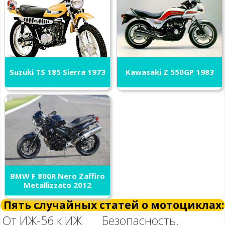
Suzuki TS 185 Sierra 1973
Kawasaki Z 550GP 1983
BMW F 800R Nero Zaffiro
Metallizzato 2012
Пять случайных статей о мотоциклах:
От ИЖ-56 к ИЖ
Безопасность.