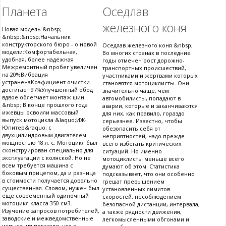
Планета
Оседлав
железного коня
Новая модель &nbsp;
&nbsp;&nbsp;Начальник
конструкторского бюро - о новой
Оседлав железного коня &nbsp;
модели:Комфортабельная,
Во многих странах в последние
удобная, более надежная
годы отмечен рост дорожно-
Межремонтный пробег увеличен
транспортных происшествий,
на 20%Вибрация
участниками и жертвами которых
устраненаКоэфициент очистки
становятся мотоциклисты. Они
достигает 97%Улучшенный обод
значительно чаще, чем
вдвое облегчает монтаж шин
автомобилисты, попадают в
&nbsp; В конце прошлого года
аварии, которые и заканчиваются
ижевцы освоили массовый
для них, как правило, гораздо
выпуск мотоцикла &laquo;ИЖ-
серьезнее. Известно, чтобы
Юпитер&raquo; с
обезопасить себя от
двухцилиндровым двигателем
неприятностей, надо прежде
мощностью 18 л. с. Мотоцикл был
всего избегать критических
сконструирован специально для
ситуаций. Но именно
эксплуатации с коляской. Но не
мотоциклисты меньше всего
всем требуется машина с
думают об этом. Статистика
боковым прицепом, да и разница
подсказывает, что они особенно
в стоимости получается довольно
грешат превышением
существенная. Словом, нужен был
установленных лимитов
еще современный одиночный
скоростей, несоблюдением
мотоцикл класса 350 см3.
безопасной дистанции, интервала,
Изучение запросов потребителей,
а также рядности движения,
заводские и межведомственные
легкомысленными обгонами и
испытания показали, что в