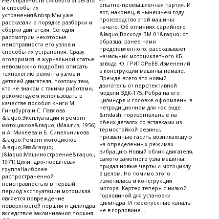
Неисправности силового агрегата
опытно-промышленная партия. И
и способы их
вот, наконец, в нынешнем году
устранения&nbsp;Мы уже
производство этой машины
рассказали о порядке разборки и
начато. Об отличиях серийного
сборки двигателя. Сегодня
&laquo;Восхода-3М-01&raquo; от
рассмотрим некоторые
образца, ранее нами
неисправности его узлов и
представленного, рассказывает
способы их устранения. Сразу
начальник мотоциклетного КБ
оговоримся: в журнальной статье
завода Ю. ГРИГОРЬЕВ.Изменений
невозможно подробно описать
в конструкции машины немало.
технологию ремонта узлов и
Прежде всего это новый
деталей двигателя, поэтому тем,
двигатель от перспективной
кто не знаком с такими работами,
модели ЗДК-175. Ребра на его
рекомендуем использовать в
цилиндре и головке оформлены в
качестве пособия книги М.
нетрадиционном для нас виде
Гинцбурга и С. Павлова
&mdash; горизонтальные на
&laquo;Эксплуатация и ремонт
обеих деталях со вставками из
мотоциклов&raquo; (Машгиз, 1956)
термостойкой резины,
и А. Михеева и Б. Синельникова
призванные гасить возникающую
&laquo;Ремонт мотоциклов
на определенных режимах
&laquo;Ява&raquo;
вибрацию.Новый облик двигателя,
(&laquo;Машиностроение&raquo;,
самого заметного узла машины,
1971).Цилиндро-поршневая
придал новые черты и мотоциклу
группаНаиболее
в целом. Но помимо этого
распространенной
изменилась и конструкция
неисправностью в первый
мотора. Картер теперь с низкой
период эксплуатации мотоцикла
горловиной для установки
является повреждение
цилиндра. И перепускные каналы
поверхностей поршня и цилиндра
не в горловине...
вследствие заклинивания поршня.