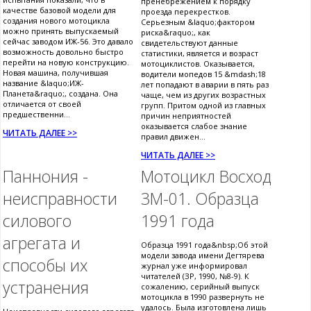
пренебрежением к порядку
качестве базовой модели для
проезда перекрестков.
создания нового мотоцикла
Серьезным &laquo;фактором
можно принять выпускаемый
риска&raquo;, как
сейчас заводом ИЖ-56. Это давало
свидетельствуют данные
возможность довольно быстро
статистики, является и возраст
перейти на новую конструкцию.
мотоциклистов. Оказывается,
Новая машина, получившая
водители мопедов 15 &mdash;18
название &laquo;ИЖ-
лет попадают в аварии в пять раз
Планета&raquo;, создана. Она
чаще, чем из других возрастных
отличается от своей
групп. Притом одной из главных
предшественни...
причин неприятностей
оказывается слабое знание
ЧИТАТЬ ДАЛЕЕ >>
правил движен...
ЧИТАТЬ ДАЛЕЕ >>
Паннония -
Мотоцикл Восход
неисправности
3М-01. Образца
силового
1991 года
агрегата и
Образца 1991 года&nbsp;Об этой
модели завода имени Дегтярева
способы их
журнал уже информировал
читателей (ЗР, 1990, №8-9). К
устранения
сожалению, серийный выпуск
мотоцикла в 1990 развернуть не
удалось. Была изготовлена лишь