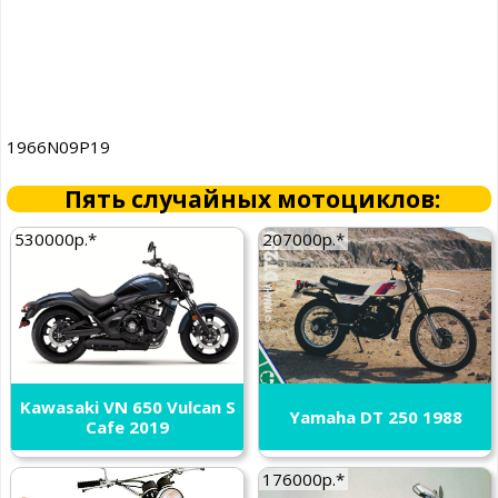
1966N09P19
Пять случайных мотоциклов:
530000р.*
207000р.*
Kawasaki VN 650 Vulcan S
Yamaha DT 250 1988
Cafe 2019
176000р.*