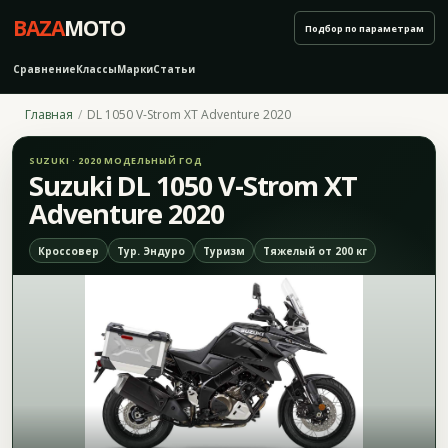
BAZA
MOTO
Подбор по параметрам
Сравнение
Классы
Марки
Статьи
Главная
DL 1050 V-Strom XT Adventure 2020
SUZUKI · 2020 МОДЕЛЬНЫЙ ГОД
Suzuki DL 1050 V-Strom XT
Adventure 2020
Кроссовер
Тур. Эндуро
Туризм
Тяжелый от 200 кг