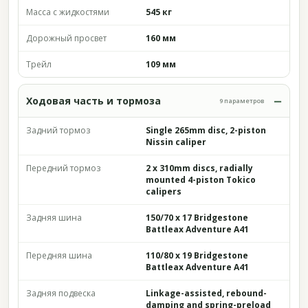
Масса с жидкостями
545 кг
Дорожный просвет
160 мм
Трейл
109 мм
Ходовая часть и тормоза
9 параметров
Задний тормоз
Single 265mm disc, 2-piston
Nissin caliper
Передний тормоз
2 x 310mm discs, radially
mounted 4-piston Tokico
calipers
Задняя шина
150/70 x 17 Bridgestone
Battleax Adventure A41
Передняя шина
110/80 x 19 Bridgestone
Battleax Adventure A41
Задняя подвеска
Linkage-assisted, rebound-
damping and spring-preload