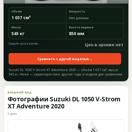
Объём
Мощность
1 037 см³
Нет данных
Масса
Высота сиденья
545 кг
850 мм
Средняя цена в архиве
Цен в архиве нет
Сравнить с другой моделью
→
Suzuki DL 1050 V-Strom XT Adventure 2020 — объём 1 037 см³, масса
545 кг. Ниже — характеристики, другие годы и модели для сравнения.
ВНЕШНИЙ ВИД
Фотографии Suzuki DL 1050 V-Strom
XT Adventure 2020
5 фото