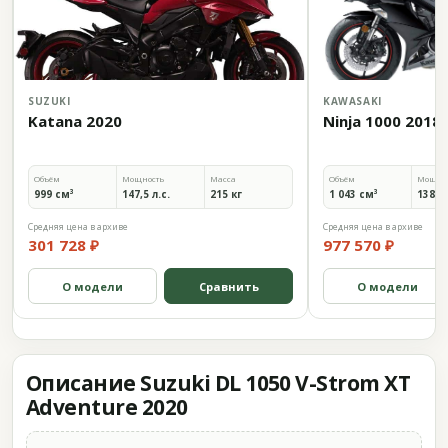
SUZUKI
KAWASAKI
Katana 2020
Ninja 1000 2018
Объём
Мощность
Масса
Объём
Мощно
999 см³
147,5 л.с.
215 кг
1 043 см³
138 л.
Средняя цена в архиве
Средняя цена в архиве
301 728 ₽
977 570 ₽
О модели
Сравнить
О модели
Описание Suzuki DL 1050 V-Strom XT
Adventure 2020