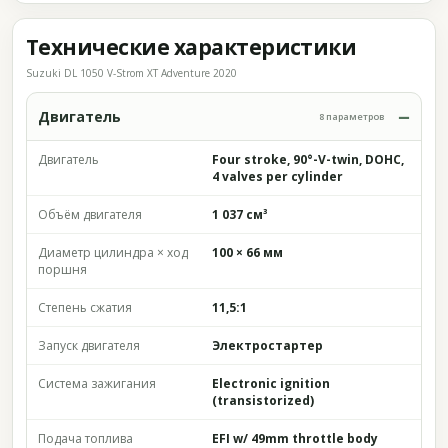
Технические характеристики
Suzuki DL 1050 V-Strom XT Adventure 2020
Двигатель
8 параметров
Двигатель
Four stroke, 90°-V-twin, DOHC,
4 valves per cylinder
Объём двигателя
1 037 см³
Диаметр цилиндра × ход
100 × 66 мм
поршня
Степень сжатия
11,5:1
Запуск двигателя
Электростартер
Система зажигания
Electronic ignition
(transistorized)
Подача топлива
EFI w/ 49mm throttle body