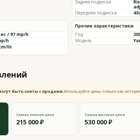
Задняя подвеска
Ri
ad
Передняя подвеска
43
Прочие характеристики
sec / 97 mp/h
Год
20
mp/h
Модель
Ya
km/lit
влений
могут быть сняты с продажи.
Используйте цены только как истори
Самая низкая цена
Самая высокая цена
215 000 ₽
530 000 ₽