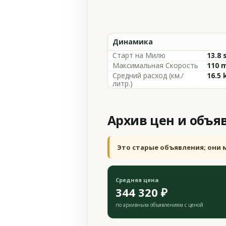
Динамика
Старт на Милю
13.8 
Максимальная Скорость
110 
Средний расход (км./
16.5 
литр.)
Архив цен и объя
Это старые объявления; они 
Средняя цена
344 320 ₽
по архивным объявлениям с ценой