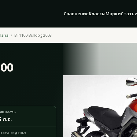
Сравнение
Классы
Марки
Стать
maha
BT1100 Bulldog 2003
00
ощность
5 л.с.
сота сиденья