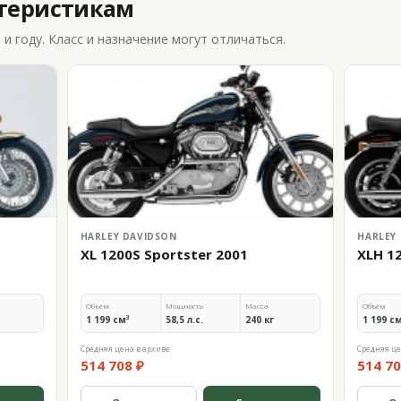
ктеристикам
 году. Класс и назначение могут отличаться.
HARLEY DAVIDSON
HARLEY
XL 1200S Sportster 2001
XLH 1
Объём
Мощность
Масса
Объём
1 199 см³
58,5 л.с.
240 кг
1 199 с
Средняя цена в архиве
Средняя це
514 708 ₽
514 70