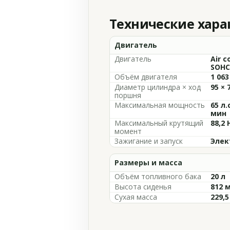
Технические хар
Двигатель
Двигатель
Air c
SOHC
Объём двигателя
1 063
Диаметр цилиндра × ход
95 × 
поршня
Максимальная мощность
65 л.
мин
Максимальный крутящий
88,2 
момент
Зажигание и запуск
Элек
Размеры и масса
Объём топливного бака
20 л
Высота сиденья
812 
Сухая масса
229,5