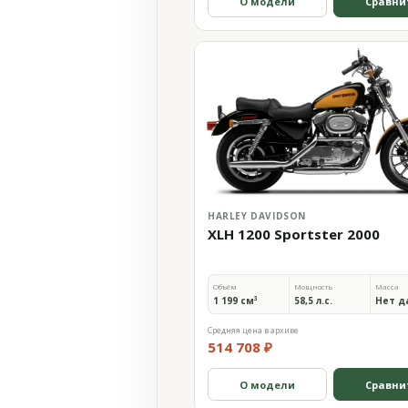
О модели
Сравни
HARLEY DAVIDSON
XLH 1200 Sportster 2000
Объём
Мощность
Масса
1 199 см³
58,5 л.с.
Нет д
Средняя цена в архиве
514 708 ₽
О модели
Сравни