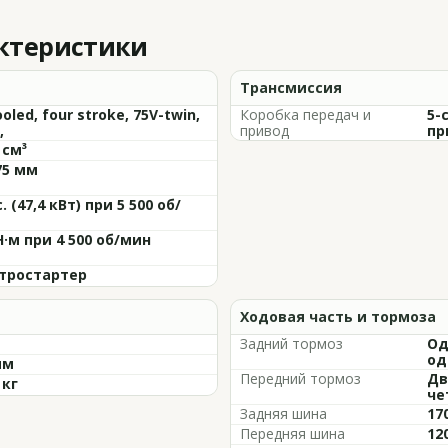
актеристики
Трансмиссия
ooled, four stroke, 75V-twin,
Коробка передач и
5-
,
привод
пр
 см³
75 мм
с. (47,4 кВт) при 5 500 об/
Н·м при 4 500 об/мин
тростартер
Ходовая часть и тормоза
Задний тормоз
Од
од
мм
Передний тормоз
Дв
 кг
че
Задняя шина
17
Передняя шина
12