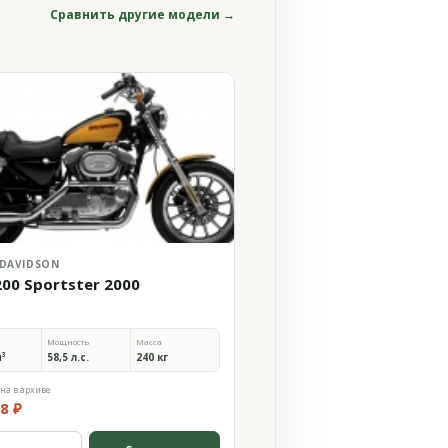
Сравнить другие модели →
 DAVIDSON
200 Sportster 2000
Мощность
Масса
м³
58,5 л.с.
240 кг
на в архиве
8 ₽