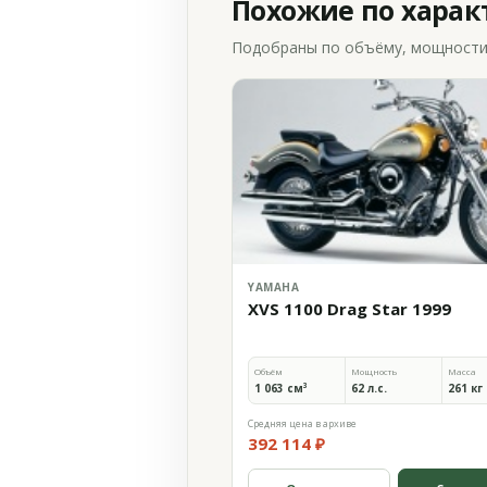
Похожие по хара
Подобраны по объёму, мощности и
YAMAHA
XVS 1100 Drag Star 1999
Объём
Мощность
Масса
1 063 см³
62 л.с.
261 кг
Средняя цена в архиве
392 114 ₽