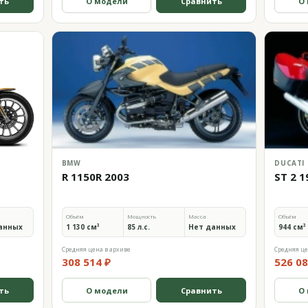
ть
О модели
Сравнить
О
BMW
DUCATI
R 1150R 2003
ST 2 1
Объём
Мощность
Масса
Объём
анных
1 130 см³
85 л.с.
Нет данных
944 см³
Средняя цена в архиве
Средняя це
308 514 ₽
526 08
ть
О модели
Сравнить
О