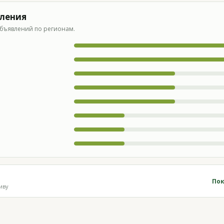
вления
бъявлений по регионам.
Пок
иву