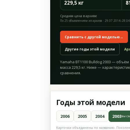
229,5 кг
8
Средняя цена в архиве
По 25 объявлениям из архива · 29.07.2014–28.04
Сравнить с другой моделью
→
Другие годы этой модели
Ар
Yamaha BT1100 Bulldog 2003 — объём 1 
масса 229,5 кг. Ниже — характеристик
сравнения.
Годы этой модели
2006
2005
2004
2003
ВЫ С
Карточки объединены по названию. Поколени