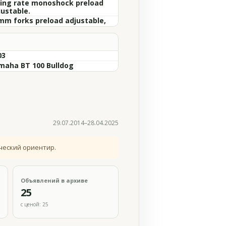
sing rate monoshock preload
justable.
mm forks preload adjustable,
03
maha BT 100 Bulldog
29.07.2014–28.04.2025
ческий ориентир.
Объявлений в архиве
25
с ценой: 25