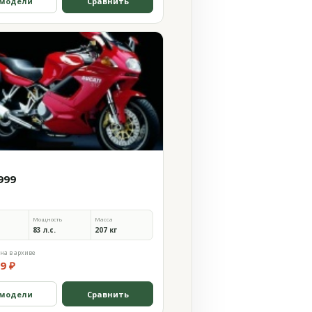
 модели
Сравнить
999
Мощность
Масса
83 л.с.
207 кг
на в архиве
9 ₽
 модели
Сравнить