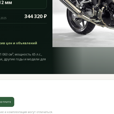
12 мм
344 320 ₽
.2025
хив цен и объявлений
063 см³, мощность 65 л.с.,
и, другие годы и модели для
МОТРИТЕ
е и комплектация могут отличаться.