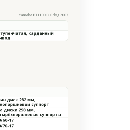
Yamaha BT1100 Bulldog 2003
ступенчатая, карданный
ивод
ин диск 282 мм,
нопоршневой суппорт
а диска 298 мм,
тырёхпоршневые суппорты
0/60-17
0/70-17