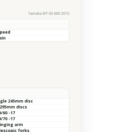
Yamaha MT-03 660 2010
Speed
ain
ngle 245mm disc
 295mm discs
0/60 -17
0/70 -17
inging arm
lescopic forks