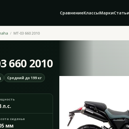
Сравнение
Классы
Марки
Стать
maha
MT-03 660 2010
3 660 2010
д
Средний до 199 кг
ощность
8 л.с.
сота сиденья
05 мм