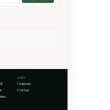
САЙТ
ей
Главная
а
Статьи
амы