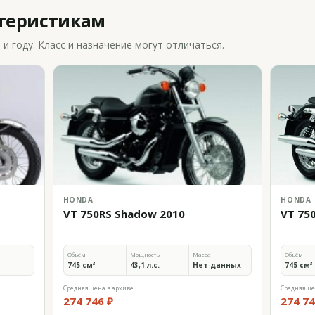
ктеристикам
 году. Класс и назначение могут отличаться.
HONDA
HONDA
VT 750RS Shadow 2010
VT 75
Объём
Мощность
Масса
Объём
745 см³
43,1 л.с.
Нет данных
745 см³
Средняя цена в архиве
Средняя це
274 746 ₽
274 74