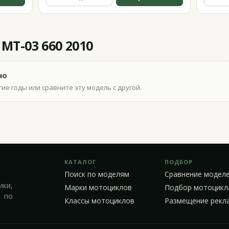
MT-03 660 2010
но
ие годы или сравните эту модель с другой.
КАТАЛОГ
ПОДБОР
Поиск по моделям
Сравнение модел
ики,
Марки мотоциклов
Подбор мотоцикл
 по
Классы мотоциклов
Размещение рекл