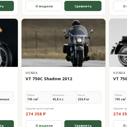
ть
О модели
Сравнить
О
HONDA
HONDA
VT 750C Shadow 2012
VT 75
Объём
Мощность
Масса
Объём
анных
745 см³
45,8 л.с.
224,9 кг
745 см³
Средняя цена в архиве
Средняя це
274 358 ₽
274 35
ть
О модели
Сравнить
О