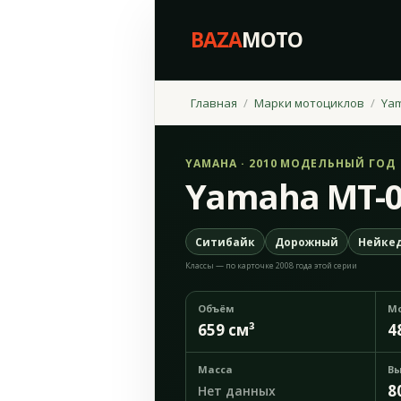
BAZA
MOTO
Главная
Марки мотоциклов
Ya
YAMAHA · 2010 МОДЕЛЬНЫЙ ГОД
Yamaha MT-0
Ситибайк
Дорожный
Нейке
Классы — по карточке 2008 года этой серии
Объём
М
659 см³
4
Масса
Вы
8
Нет данных