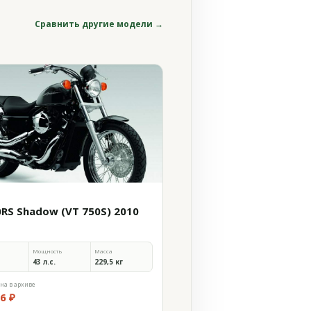
Сравнить другие модели →
0RS Shadow (VT 750S) 2010
Мощность
Масса
43 л.с.
229,5 кг
на в архиве
6 ₽