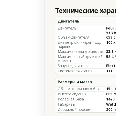
Технические хар
Двигатель
Двигатель
Four 
valve
Объём двигателя
659 c
Диаметр цилиндра × ход
100 
поршня
Максимальная мощность
33.8 
Максимальный крутящий
58.4
момент
Запуск двигателя
Elect
Система зажигания
TCI
Размеры и масса
Объём топливного бака
15 Li
Высота сиденья
805 m
Колёсная база
1420 
Габариты
Width
Дорожный просвет
200 m