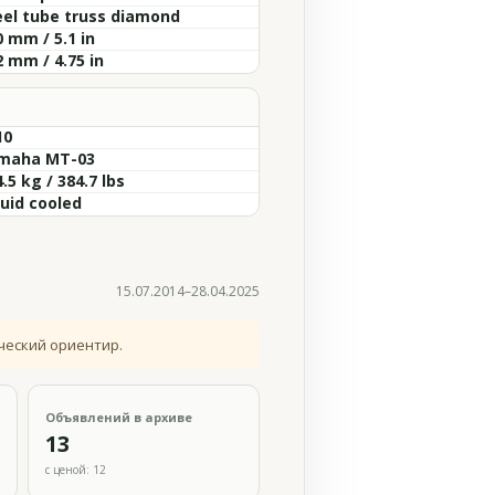
eel tube truss diamond
 mm / 5.1 in
2 mm / 4.75 in
10
maha MT-03
.5 kg / 384.7 lbs
quid cooled
15.07.2014–28.04.2025
ческий ориентир.
Объявлений в архиве
13
с ценой: 12