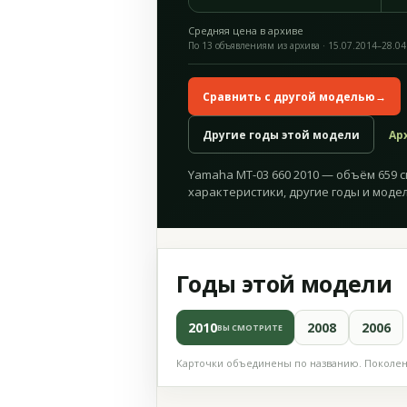
Средняя цена в архиве
По 13 объявлениям из архива · 15.07.2014–28.04
Сравнить с другой моделью
→
Другие годы этой модели
Ар
Yamaha MT-03 660 2010 — объём 659 см
характеристики, другие годы и модел
Годы этой модели
2010
2008
2006
ВЫ СМОТРИТЕ
Карточки объединены по названию. Поколени