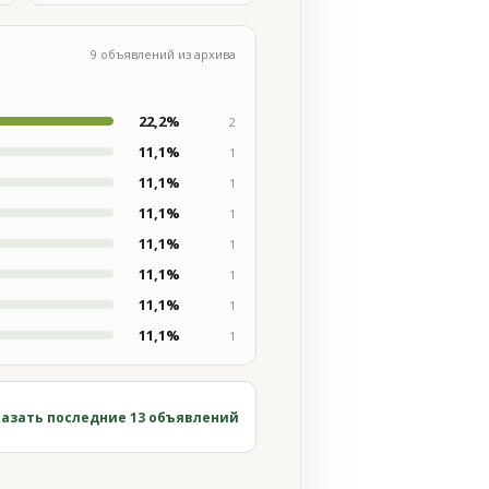
9 объявлений из архива
22,2%
2
11,1%
1
11,1%
1
11,1%
1
11,1%
1
11,1%
1
11,1%
1
11,1%
1
азать последние 13 объявлений