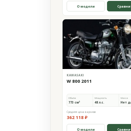
О модели
Сравни
KAWASAKI
W 800 2011
Объём
Мощность
Масса
773 см³
48 л.с.
Нет д
Средняя цена в архиве
362 118 ₽
О модели
Сравни