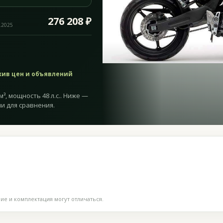
276 208 ₽
.2025
хив цен и объявлений
³, мощность 48 л.с.. Ниже —
и для сравнения.
е и комплектация могут отличаться.