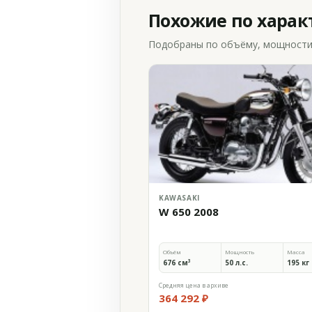
Похожие по хара
Подобраны по объёму, мощности и
KAWASAKI
W 650 2008
Объём
Мощность
Масса
676 см³
50 л.с.
195 кг
Средняя цена в архиве
364 292 ₽