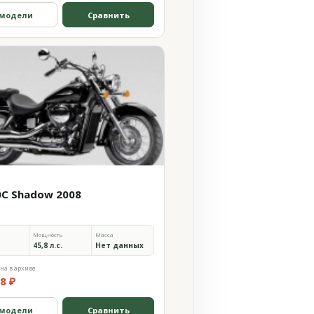
 модели
Сравнить
0C Shadow 2008
Мощность
Масса
45,8 л.с.
Нет данных
на в архиве
8 ₽
 модели
Сравнить