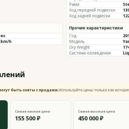
Рама
St
Ход передней подвески
130
Ход задней подвески
12
Прочие характеристики
sec
Год
20
3 km/h
Модель
Ya
Dry Weight
174
Система охлаждения
Li
влений
могут быть сняты с продажи.
Используйте цены только как истори
Самая низкая цена
Самая высокая цена
155 500 ₽
450 000 ₽