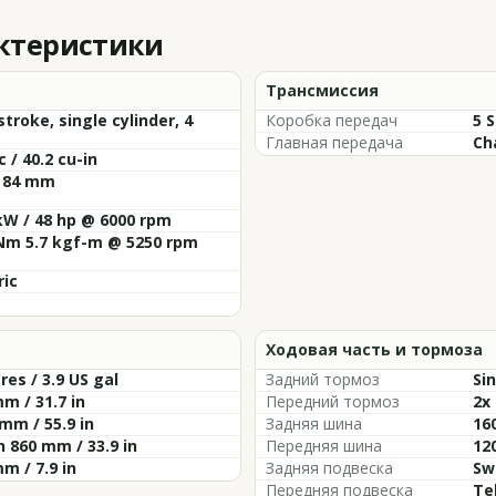
актеристики
Трансмиссия
stroke, single cylinder, 4
Коробка передач
5 
Главная передача
Ch
c / 40.2 cu-in
x 84 mm
kW / 48 hp @ 6000 rpm
 Nm 5.7 kgf-m @ 5250 rpm
ric
Ходовая часть и тормоза
tres / 3.9 US gal
Задний тормоз
Si
m / 31.7 in
Передний тормоз
2x
mm / 55.9 in
Задняя шина
16
 860 mm / 33.9 in
Передняя шина
12
m / 7.9 in
Задняя подвеска
Sw
Передняя подвеска
Te