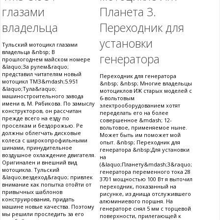
глазами
Планета 3.
владельца
Переходник для
установки
Тульский мотоцикл глазами
владельца &nbsp; В
генератора
прошлогоднем майском номере
&laquo;За рулем&raquo;
представил читателям новый
Переходник для генератора
мотоцикл ТМЗ&mdash;5.951
&nbsp; &nbsp; Многие владельцы
&laquo;Тула&raquo;
мотоциклов ИЖ старых моделей с
машиностроительного завода
6-вольтовым
имени в, М. Рябикова. По замыслу
электрооборудованием хотят
конструкторов, он рассчитан
переделать его на более
прежде всего на езду по
совершенное &mdash; 12-
проселкам и бездорожью. Ре
вольтовое, применяемое ныне.
должны облегчать дисковые
Может быть им поможет мой
колеса с широкопрофильными
опыт. &nbsp; Переходник для
шинами, принудительное
генератора &nbsp;Для установки
воздушное охлаждение двигателя.
на
Оригинален и внешний вид
(&laquo;Планету&mdash;3&raquo;
мотоцикла. Тульский
генератора переменного тока 28
&laquo;вездеход&raquo; привлек
3701 мощностью 100 Вт я выточил
внимание как попытка отойти от
переходник, показанный на
привычных шаблонов
рисунке, из днища отслужившего
конструирования, придать
алюминиевого поршня. На
машине новые качества. Поэтому
генераторе снял 5 мм с торцевой
мы решили проследить за его
поверхности, прилегающей к