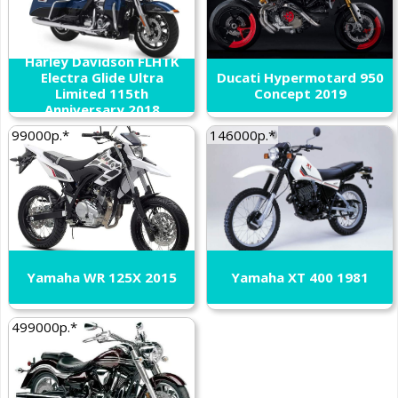
Harley Davidson FLHTK
Electra Glide Ultra
Ducati Hypermotard 950
Limited 115th
Concept 2019
Anniversary 2018
99000р.*
146000р.*
Yamaha WR 125X 2015
Yamaha XT 400 1981
499000р.*