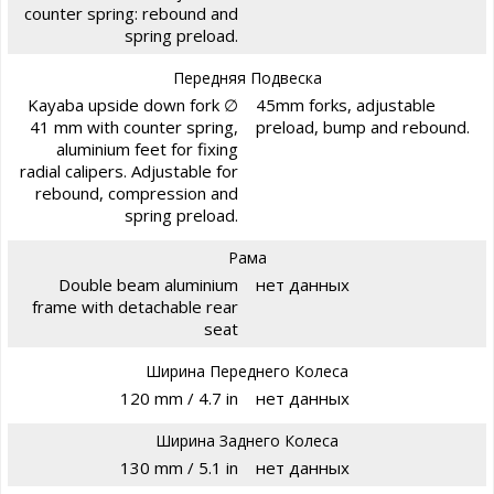
counter spring: rebound and
spring preload.
Передняя Подвеска
Kayaba upside down fork ∅
45mm forks, adjustable
41 mm with counter spring,
preload, bump and rebound.
aluminium feet for fixing
radial calipers. Adjustable for
rebound, compression and
spring preload.
Рама
Double beam aluminium
нет данных
frame with detachable rear
seat
Ширина Переднего Колеса
120 mm / 4.7 in
нет данных
Ширина Заднего Колеса
130 mm / 5.1 in
нет данных