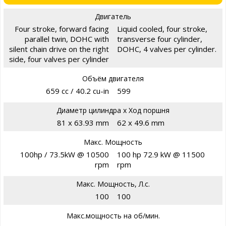
Двигатель
Four stroke, forward facing
Liquid cooled, four stroke,
parallel twin, DOHC with
transverse four cylinder,
silent chain drive on the right
DOHC, 4 valves per cylinder.
side, four valves per cylinder
Объём двигателя
659 cc / 40.2 cu-in
599
Диаметр цилиндра х Ход поршня
81 x 63.93 mm
62 x 49.6 mm
Макс. Мощность
100hp / 73.5kW @ 10500
100 hp 72.9 kW @ 11500
rpm
rpm
Макс. Мощность, Л.с.
100
100
Макс.мощность на об/мин.