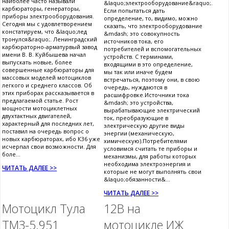
наиболее часто называли
&laquo;электрооборудование&raquo;.
карбюраторы, генераторы,
Если попытаться дать
приборы электрооборудования.
определение, то, видимо, можно
Сегодня мы с удовлетворением
сказать, что электрооборудование
констатируем, что &laquo;лед
&mdash; это совокупность
тронулся&raquo;. Ленинградский
источников тока, его
карбюраторно-арматурвый завод
потребителей и вспомогательных
имени В. В. Куйбышева начал
устройств. С терминами,
выпускать новые, более
входящими в это определение,
совершенные карбюраторы для
мы так или иначе будем
массовых моделей мотоциклов
встречаться, поэтому они, в свою
легкого и среднего классов. Об
очередь, нуждаются в
этих приборах рассказывается в
расшифровке.Источники тока
предлагаемой статье. Рост
&mdash; это устройства,
мощности мотоциклетных
вырабатывающие электрический
двухтактных двигателей,
ток, преобразующие в
характерный для последних лет,
электрическую другие виды
поставил на очередь вопрос о
энергии (механическую,
новых карбюраторах, ибо К36 уже
химическую).Потребителями
исчерпал свои возможности. Для
условимся считать те приборы и
боле...
механизмы, для работы которых
необходима электроэнергия и
ЧИТАТЬ ДАЛЕЕ >>
которые не могут выполнять свои
&laquo;обязанности&...
ЧИТАТЬ ДАЛЕЕ >>
Мотоцикл Тула
12В на
ТМЗ-5.951
мотоцикле ИЖ