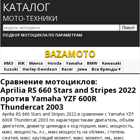
КАТАЛОГ
МОТО-ТЕХНИКИ
ПОДБОР МОТОЦИКЛА ПО ПАРАМЕТРАМ
BAZA
MOTO
ИМЗ
ИЖ
Минск
Honda
Yamaha
BMW
Kawasaki
Suzuki
Harley-Davidson
Racer
Jawa
Все бренды ▾
Все марки
Загрузка...
Сравнение мотоциклов:
Aprilia RS 660 Stars and Stripes 2022
против Yamaha YZF 600R
Thundercat 2003
Aprilia RS 660 Stars and Stripes 2022 в сравнении с Yamaha YZF
600R Thundercat 2003 по характеристикам: двигатель, объём
двигателя, диаметр цилиндра х ход поршня, макс. мощность,
макс. мощность, л.с., макс.мощность на об/мин., степень
сжатия, макс. крутящий момент, макс. момент, нм., макс.