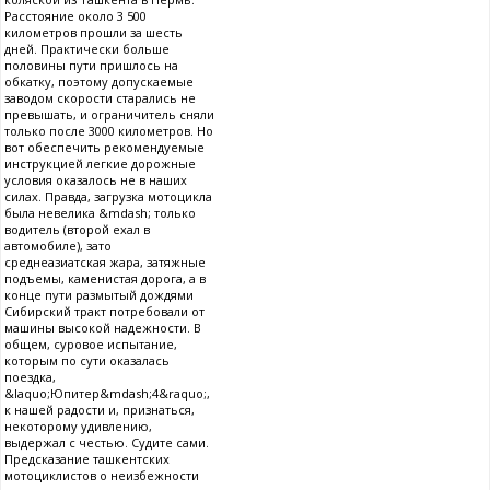
Расстояние около 3 500
километров прошли за шесть
дней. Практически больше
половины пути пришлось на
обкатку, поэтому допускаемые
заводом скорости старались не
превышать, и ограничитель сняли
только после 3000 километров. Но
вот обеспечить рекомендуемые
инструкцией легкие дорожные
условия оказалось не в наших
силах. Правда, загрузка мотоцикла
была невелика &mdash; только
водитель (второй ехал в
автомобиле), зато
среднеазиатская жара, затяжные
подъемы, каменистая дорога, а в
конце пути размытый дождями
Сибирский тракт потребовали от
машины высокой надежности. В
общем, суровое испытание,
которым по сути оказалась
поездка,
&laquo;Юпитер&mdash;4&raquo;,
к нашей радости и, признаться,
некоторому удивлению,
выдержал с честью. Судите сами.
Предсказание ташкентских
мотоциклистов о неизбежности