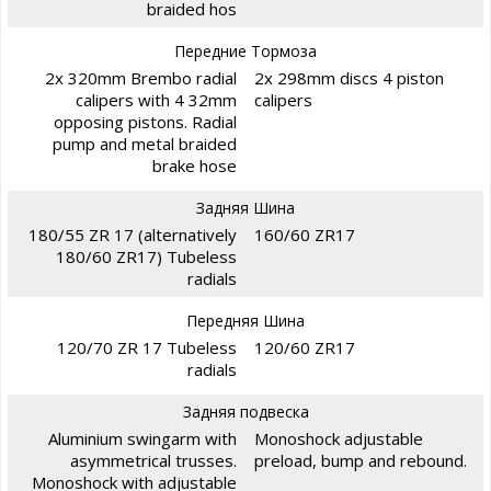
braided hos
Передние Тормоза
2x 320mm Brembo radial
2x 298mm discs 4 piston
calipers with 4 32mm
calipers
opposing pistons. Radial
pump and metal braided
brake hose
Задняя Шина
180/55 ZR 17 (alternatively
160/60 ZR17
180/60 ZR17) Tubeless
radials
Передняя Шина
120/70 ZR 17 Tubeless
120/60 ZR17
radials
Задняя подвеска
Aluminium swingarm with
Monoshock adjustable
asymmetrical trusses.
preload, bump and rebound.
Monoshock with adjustable