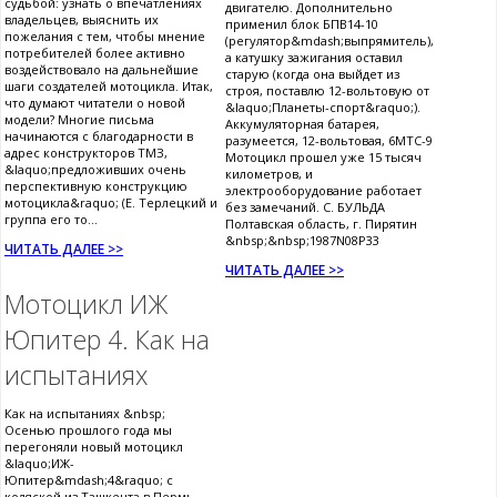
судьбой: узнать о впечатлениях
двигателю. Дополнительно
владельцев, выяснить их
применил блок БПВ14-10
пожелания с тем, чтобы мнение
(регулятор&mdash;выпрямитель),
потребителей более активно
а катушку зажигания оставил
воздействовало на дальнейшие
старую (когда она выйдет из
шаги создателей мотоцикла. Итак,
строя, поставлю 12-вольтовую от
что думают читатели о новой
&laquo;Планеты-спорт&raquo;).
модели? Многие письма
Аккумуляторная батарея,
начинаются с благодарности в
разумеется, 12-вольтовая, 6МТС-9
адрес конструкторов ТМЗ,
Мотоцикл прошел уже 15 тысяч
&laquo;предложивших очень
километров, и
перспективную конструкцию
электрооборудование работает
мотоцикла&raquo; (Е. Терлецкий и
без замечаний. С. БУЛЬДА
группа его то...
Полтавская область, г. Пирятин
&nbsp;&nbsp;1987N08P33
ЧИТАТЬ ДАЛЕЕ >>
ЧИТАТЬ ДАЛЕЕ >>
Мотоцикл ИЖ
Юпитер 4. Как на
испытаниях
Как на испытаниях &nbsp;
Осенью прошлого года мы
перегоняли новый мотоцикл
&laquo;ИЖ-
Юпитер&mdash;4&raquo; с
коляской из Ташкента в Пермь.