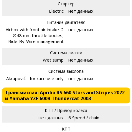
Стартер
Electric
нет данных
Питание двигателя
Airbox with front air intake. 2
нет данных
∅48 mm throttle bodies,
Ride-By-Wire management
Система смазки
Wet sump
нет данных
Система выхлопа
Akrapovič - for race use only
нет данных
Трансмиссия: Aprilia RS 660 Stars and Stripes 2022
и Yamaha YZF 600R Thundercat 2003
КПП / Привод колеса
нет данных
6 Speed / chain
КПП