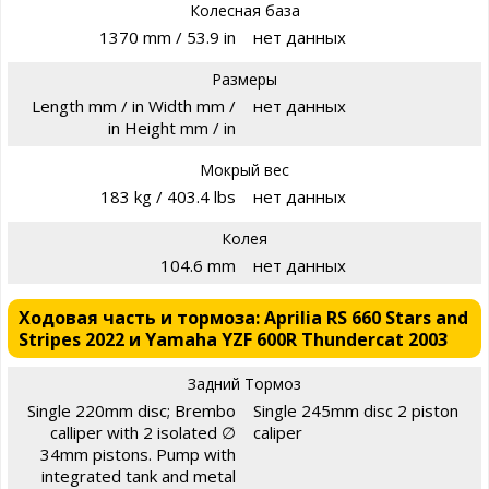
Колесная база
1370 mm / 53.9 in
нет данных
Размеры
Length mm / in Width mm /
нет данных
in Height mm / in
Мокрый вес
183 kg / 403.4 lbs
нет данных
Колея
104.6 mm
нет данных
Ходовая часть и тормоза: Aprilia RS 660 Stars and
Stripes 2022 и Yamaha YZF 600R Thundercat 2003
Задний Тормоз
Single 220mm disc; Brembo
Single 245mm disc 2 piston
calliper with 2 isolated ∅
caliper
34mm pistons. Pump with
integrated tank and metal