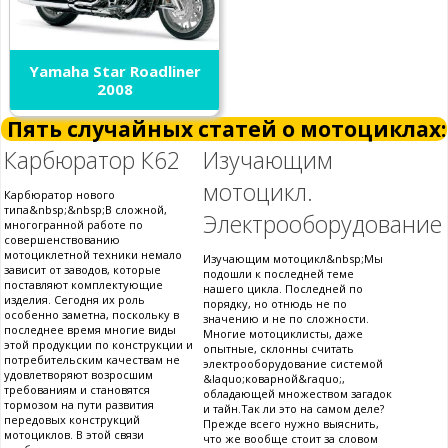
Yamaha Star Roadliner
2008
Пять случайных статей о мотоциклах:
Карбюратор К62
Изучающим
мотоцикл.
Карбюратор нового
типа&nbsp;&nbsp;В сложной,
Электрооборудование
многогранной работе по
совершенствованию
мотоциклетной техники немало
Изучающим мотоцикл&nbsp;Мы
зависит от заводов, которые
подошли к последней теме
поставляют комплектующие
нашего цикла. Последней по
изделия. Сегодня их роль
порядку, но отнюдь не по
особенно заметна, поскольку в
значению и не по сложности.
последнее время многие виды
Многие мотоциклисты, даже
этой продукции по конструкции и
опытные, склонны считать
потребительским качествам не
электрооборудование системой
удовлетворяют возросшим
&laquo;коварной&raquo;,
требованиям и становятся
обладающей множеством загадок
тормозом на пути развития
и тайн.Так ли это на самом деле?
передовых конструкций
Прежде всего нужно выяснить,
мотоциклов. В этой связи
что же вообще стоит за словом