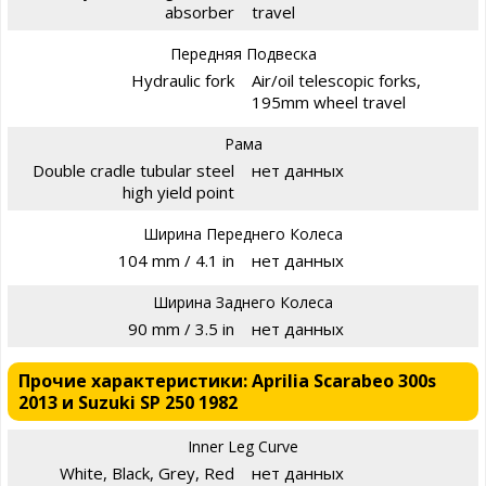
absorber
travel
Передняя Подвеска
Hydraulic fork
Air/oil telescopic forks,
195mm wheel travel
Рама
Double cradle tubular steel
нет данных
high yield point
Ширина Переднего Колеса
104 mm / 4.1 in
нет данных
Ширина Заднего Колеса
90 mm / 3.5 in
нет данных
Прочие характеристики: Aprilia Scarabeo 300s
2013 и Suzuki SP 250 1982
Inner Leg Curve
White, Black, Grey, Red
нет данных