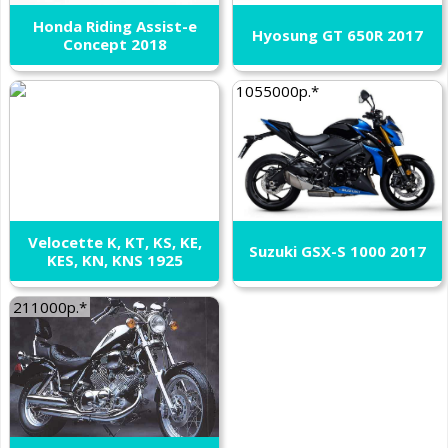
Honda Riding Assist-e
Hyosung GT 650R 2017
Concept 2018
1055000р.*
Velocette K, KT, KS, KE,
Suzuki GSX-S 1000 2017
KES, KN, KNS 1925
211000р.*