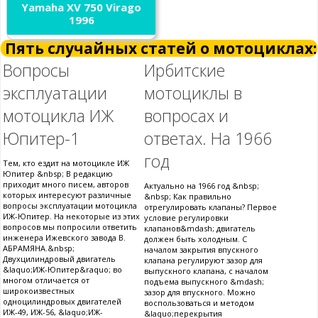
Yamaha XV 750 Virago
1996
Пять случайных статей о мотоциклах:
Вопросы
Ирбитские
эксплуатации
мотоциклы в
мотоцикла ИЖ
вопросах и
Юпитер-1
ответах. На 1966
год
Тем, кто ездит на мотоцикле ИЖ
Юпитер &nbsp; В редакцию
приходит много писем, авторов
Актуально на 1966 год &nbsp;
которых интересуют различные
&nbsp; Как правильно
вопросы эксплуатации мотоцикла
отрегулировать клапаны? Первое
ИЖ-Юпитер. На некоторые из этих
условие регулировки
вопросов мы попросили ответить
клапанов&mdash; двигатель
инженера Ижевского завода В.
должен быть холодным. С
АБРАМЯНА.&nbsp;
началом закрытия впускного
Двухцилиндровый двигатель
клапана регулируют зазор для
&laquo;ИЖ-Юпитер&raquo; во
выпускного клапана, с началом
многом отличается от
подъема выпускного &mdash;
широкоизвестных
зазор для впускного. Можно
одноцилиндровых двигателей
воспользоваться и методом
ИЖ-49, ИЖ-56, &laquo;ИЖ-
&laquo;перекрытия