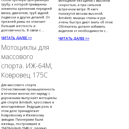
мотоцикле без щитка с высокой
трубу, к которой приварены
скоростью, а при сильном
элементы крепления передней
встречном ветре 70 км/ч
вилки, двигателя, труб задней
покажутся весьма высокой,
подвески и других деталей. От
&mdash; мышцы спины и рук
прежней рамы ее отличает
очень быстро дают знать об этом.
большая жесткость и
Обтекатель должен избавить
долговечность. В связи с ...
водителя от необходимости с...
ЧИТАТЬ ДАЛЕЕ >>
ЧИТАТЬ ДАЛЕЕ >>
Мотоциклы для
массового
спорта. ИЖ-64М,
Ковровец 175С
Для массового спорта
Отечественная промышленность
в течение многих лет наряду с
дорожными выпускает мотоциклы
для спорта &mdash; кроссовые и
многодневные. Ведущая роль в
этом деле принадлежит
Ковровскому и Ижевскому
заводам. Пионерами были
ижевцы, построившие в
1947&mdash;1948 гг. первую