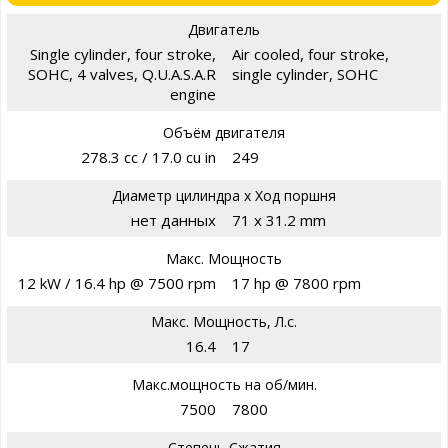
Двигатель
Single cylinder, four stroke,
Air cooled, four stroke,
SOHC, 4 valves, Q.U.A.S.A.R
single cylinder, SOHC
engine
Объём двигателя
278.3 cc / 17.0 cu in
249
Диаметр цилиндра х Ход поршня
нет данных
71 x 31.2 mm
Макс. Мощность
12 kW / 16.4 hp @ 7500 rpm
17 hp @ 7800 rpm
Макс. Мощность, Л.с.
16.4
17
Макс.мощность на об/мин.
7500
7800
Степень Сжатия