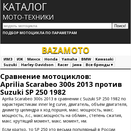
КАТАЛОГ
МОТО-ТЕХНИКИ
ПОДБОР МОТОЦИКЛА ПО ПАРАМЕТРАМ
BAZA
MOTO
ИМЗ
ИЖ
Минск
Honda
Yamaha
BMW
Kawasaki
Suzuki
Harley-Davidson
Racer
Jawa
Все бренды ▾
Все марки
Загрузка...
Сравнение мотоциклов:
Aprilia Scarabeo 300s 2013 против
Suzuki SP 250 1982
Aprilia Scarabeo 300s 2013 в сравнении с Suzuki SP 250 1982 по
характеристикам: inner leg curve, двигатель, объём двигателя,
диаметр цилиндра х ход поршня, макс. мощность, макс.
мощность, л.с., макс.мощность на об/мин., степень сжатия,
макс. крутящий момент, макс. момент, нм.
Если кратко, то SP 250 это весьма популярный в России