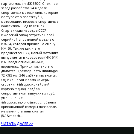
партию машин ИЖ-350С. С тех пор
завод разработал 24 модели
спортивных мотоциклов, которые
поступают в спортклубы,
мотосекции, низовые спортивные
коллективы. Год IV летней
Спартакиады народов СССР
Ижевский завод встретил новой
серийной спортивной моделью
ИЖ-64, которая пришла на смену
ИЖ-60. Так же как и его
предшественник, новый мотоцикл
выпускается в кроссовом (ИЖ-64К)
и многодневном (ИЖ-64М)
вариантах. Принципиально его
двигатель (размерность цилиндра
72 X 85 мм, 346 см3) не изменился.
Однако новая форма камеры
сгорания (&laquo;жокейский
картуз&raquo;), подбор
сопротивления выпускных труб,
уменьшение
&laquo;вредного&raquo; объема
кривошипной камеры позволили,
не меняя степени сжатия
(8,0&mdash...
ЧИТАТЬ ДАЛЕЕ >>