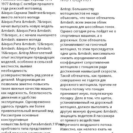
1977 &nbsp;С октября прошлого
года рижский мотозавод
&nbsp; Большинству
&laquo;Саркана Звайгзне&raquo;
мотоциклистов не надо
вместо легкого мопеда
объяснять, что такое обтекатель
&laquo;Рига &mdash; 7&raquo;
&mdash; всем знаком облик
начал выпускать новую модель
мотоцикла для шоссейных гонок.
&mdash; &laquo;Рига &mdash;
Однако сегодня речь пойдет не о
11&raquo;, а с начала нынешнего
спортивных машинах, а о
&mdash; взамен мопеда
дорожных. Если обтекатель
&laquo;Рига &mdash; 12&raquo;
устанавливают на гоночный
&mdash; &laquo;Ригу &mdash;
мотоцикл, то этим преследуется
16&raquo;.&nbsp;Многолетний
одна цель &mdash; максимально
опыт эксплуатации предыдущих
снизить аэродинамический
моделей, особенно в сельской
коэффициент сопротивления
местности, выявил
мотоцикла с гонщиком ради
необходимость
достижения наивысшей скорости.
усовершенствовать ряд узлов и
Такой обтекатель, как правило,
деталей. Модернизация их
совершенно не годится для
позволила заметно повысить
дорожного мотоцикла, причем не
такие важные качества машин,
только потому что гонщик
как надежность, безопасность
принимает иную, полулежачую
движения и удобство
посадку. Дело в том, что щиток,
эксплуатации. Одновременно
устанавливаемый на дорожный
удалось придать им более
мотоцикл, должен выполнять и
привлекательный внешний вид.
другую важную функцию &mdash;
Рассмотрим основные
защищать водителя й пассажира
конструктивные
от прямого воздействия
новшества.&nbsp;Рига&mdash;11Рама
встречного воздушного потока.
хребтового типа представляет
Известно, как нелегко ехать на
собой прочную центральную