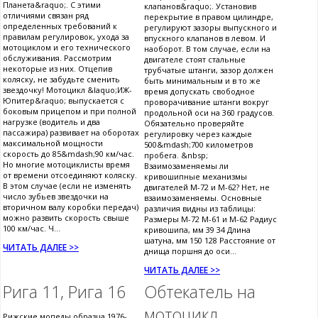
Планета&raquo;. С этими
клапанов&raquo;. Установив
отличиями связан ряд
перекрытие в правом цилиндре,
определенных требований к
регулируют зазоры выпускного и
правилам регулировок, ухода за
впускного клапанов в левом. И
мотоциклом и его технического
наоборот. В том случае, если на
обслуживания. Рассмотрим
двигателе стоят стальные
некоторые из них. Отцепив
трубчатые штанги, зазор должен
коляску, не забудьте сменить
быть минимальным и в то же
звездочку! Мотоцикл &laquo;ИЖ-
время допускать свободное
Юпитер&raquo; выпускается с
проворачивание штанги вокруг
боковым прицепом и при полной
продольной оси на 360 градусов.
нагрузке (водитель и два
Обязательно проверяйте
пассажира) развивает на оборотах
регулировку через каждые
максимальной мощности
500&mdash;700 километров
скорость до 85&mdash;90 км/час.
пробега. &nbsp;
Но многие мотоциклисты время
Взаимозаменяемы ли
от времени отсоединяют коляску.
кривошипные механизмы
В этом случае (если не изменять
двигателей М-72 и М-62? Нет, не
число зубьев звездочки на
взаимозаменяемы. Основные
вторичном валу коробки передач)
различия видны из таблицы:
можно развить скорость свыше
Размеры М-72 М-61 и М-62 Радиус
100 км/час. Ч...
кривошипа, мм 39 34 Длина
шатуна, мм 150 128 Расстояние от
ЧИТАТЬ ДАЛЕЕ >>
днища поршня до оси...
ЧИТАТЬ ДАЛЕЕ >>
Рига 11, Рига 16
Обтекатель на
мотоцикл
Рижские мопеды образца 1976-