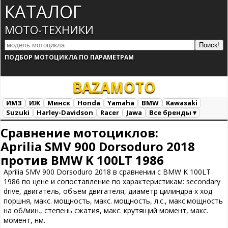
КАТАЛОГ
МОТО-ТЕХНИКИ
ПОДБОР МОТОЦИКЛА ПО ПАРАМЕТРАМ
BAZA
MOTO
ИМЗ
ИЖ
Минск
Honda
Yamaha
BMW
Kawasaki
Suzuki
Harley-Davidson
Racer
Jawa
Все бренды ▾
Все марки
Загрузка...
Сравнение мотоциклов:
Aprilia SMV 900 Dorsoduro 2018
против BMW K 100LT 1986
Aprilia SMV 900 Dorsoduro 2018 в сравнении с BMW K 100LT
1986 по цене и сопоставление по характеристикам: secondary
drive, двигатель, объём двигателя, диаметр цилиндра х ход
поршня, макс. мощность, макс. мощность, л.с., макс.мощность
на об/мин., степень сжатия, макс. крутящий момент, макс.
момент, нм.