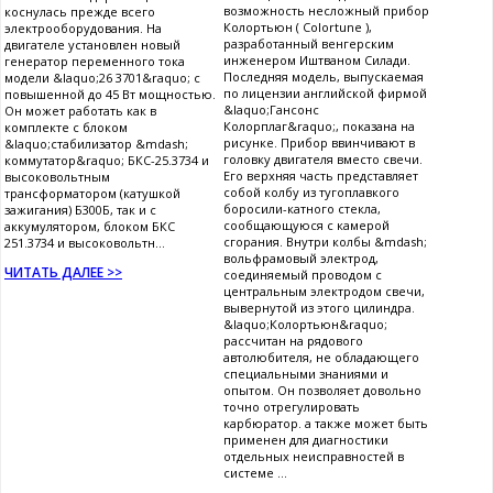
возможность несложный прибор
коснулась прежде всего
Колортьюн ( Colortune ),
электрооборудования. На
разработанный венгерским
двигателе установлен новый
инженером Иштваном Силади.
генератор переменного тока
Последняя модель, выпускаемая
модели &laquo;26 3701&raquo; с
по лицензии английской фирмой
повышенной до 45 Вт мощностью.
&laquo;Гансонс
Он может работать как в
Колорплаг&raquo;, показана на
комплекте с блоком
рисунке. Прибор ввинчивают в
&laquo;стабилизатор &mdash;
головку двигателя вместо свечи.
коммутатор&raquo; БКС-25.3734 и
Его верхняя часть представляет
высоковольтным
собой колбу из тугоплавкого
трансформатором (катушкой
боросили-катного стекла,
зажигания) Б300Б, так и с
сообщающуюся с камерой
аккумулятором, блоком БКС
сгорания. Внутри колбы &mdash;
251.3734 и высоковольтн...
вольфрамовый электрод,
ЧИТАТЬ ДАЛЕЕ >>
соединяемый проводом с
центральным электродом свечи,
вывернутой из этого цилиндра.
&laquo;Колортьюн&raquo;
рассчитан на рядового
автолюбителя, не обладающего
специальными знаниями и
опытом. Он позволяет довольно
точно отрегулировать
карбюратор. а также может быть
применен для диагностики
отдельных неисправностей в
системе ...