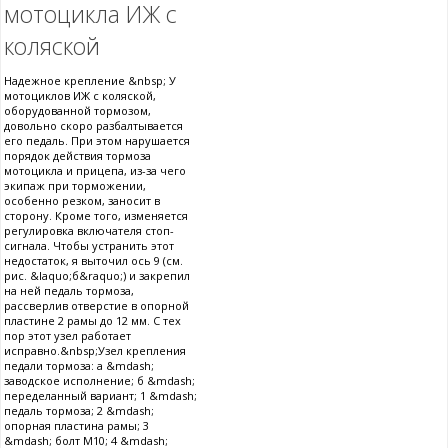
мотоцикла ИЖ с
коляской
Надежное крепление &nbsp; У
мотоциклов ИЖ с коляской,
оборудованной тормозом,
довольно скоро разбалтывается
его педаль. При этом нарушается
порядок действия тормоза
мотоцикла и прицепа, из-за чего
экипаж при торможении,
особенно резком, заносит в
сторону. Кроме того, изменяется
регулировка включателя стоп-
сигнала. Чтобы устранить этот
недостаток, я выточил ось 9 (см.
рис. &laquo;б&raquo;) и закрепил
на ней педаль тормоза,
рассверлив отверстие в опорной
пластине 2 рамы до 12 мм. С тех
пор этот узел работает
исправно.&nbsp;Узел крепления
педали тормоза: а &mdash;
заводское исполнение; б &mdash;
переделанный вариант; 1 &mdash;
педаль тормоза; 2 &mdash;
опорная пластина рамы; 3
&mdash; болт М10; 4 &mdash;