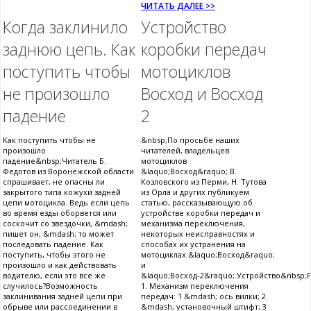
ЧИТАТЬ ДАЛЕЕ >>
Когда заклинило
Устройство
заднюю цепь. Как
коробки передач
поступить чтобы
мотоциклов
не произошло
Восход и Восход
падение
2
Как поступить чтобы не
&nbsp;По просьбе наших
произошло
читателей, владельцев
падение&nbsp;Читатель Б.
мотоциклов
Федотов из Воронежской области
&laquo;Восход&raquo; В.
спрашивает, не опасны ли
Козловского из Перми, Н. Тутова
закрытого типа кожухи задней
из Орла и других публикуем
цепи мотоцикла. Ведь если цепь
статью, рассказывающую об
во время езды оборвется или
устройстве коробки передач и
соскочит со звездочки, &mdash;
механизма переключения,
пишет он, &mdash; то может
некоторых неисправностях и
последовать падение. Как
способах их устранения на
поступить, чтобы этого не
мотоциклах &laquo;Восход&raquo;
произошло и как действовать
и
водителю, если это все же
&laquo;Восход-2&raquo;.Устройство&nbsp;Р
случилось?Возможность
1. Механизм переключения
заклинивания задней цепи при
передач: 1 &mdash; ось вилки; 2
обрыве или рассоединении в
&mdash; установочный штифт; 3