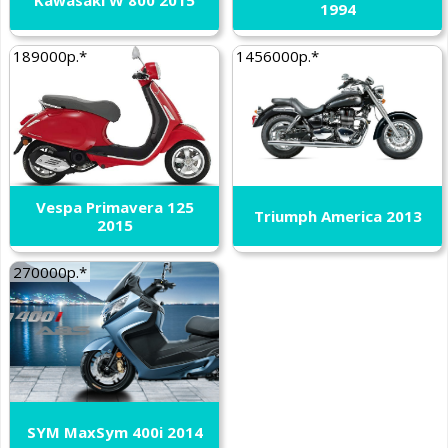
1994
189000р.*
1456000р.*
Vespa Primavera 125
Triumph America 2013
2015
270000р.*
SYM MaxSym 400i 2014