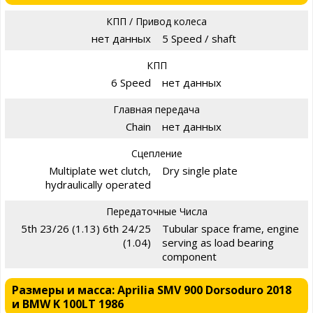
КПП / Привод колеса
нет данных
5 Speed / shaft
КПП
6 Speed
нет данных
Главная передача
Chain
нет данных
Сцепление
Multiplate wet clutch,
Dry single plate
hydraulically operated
Передаточные Числа
5th 23/26 (1.13) 6th 24/25
Tubular space frame, engine
(1.04)
serving as load bearing
component
Размеры и масса: Aprilia SMV 900 Dorsoduro 2018
и BMW K 100LT 1986