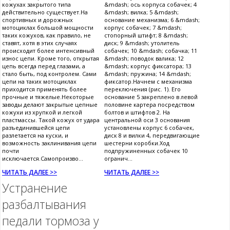
кожухах закрытого типа
&mdash; ось корпуса собачек; 4
действительно существует.На
&mdash; вилка; 5 &mdash;
спортивных и дорожных
основание механизма; 6 &mdash;
мотоциклах большой мощности
корпус собачек; 7 &mdash;
таких кожухов, как правило, не
стопорный штифт; 8 &mdash;
ставят, хотя в этих случаях
диск; 9 &mdash; утолитель
происходит более интенсивный
собачек; 10 &mdash; собачка; 11
износ цепи. Кроме того, открытая
&mdash; поводок валика; 12
цепь всегда перед глазами, а
&mdash; корпус фиксатора; 13
стало быть, под контролем. Сами
&mdash; пружина; 14 &mdash;
цепи на таких мотоциклах
фиксатор.Начнем с механизма
приходится применять более
переключения (рис. 1). Его
прочные и тяжелые.Некоторые
основание 5 закреплено в левой
заводы делают закрытые цепные
половине картера посредством
кожухи из хрупкой и легкой
болтов и штифтов 2. На
пластмассы. Такой кожух от удара
центральной оси 3 основания
разъединившейся цепи
установлены корпус 6 собачек,
разлетается на куски, и
диск 8 и вилки 4, передвигающие
возможность заклинивания цепи
шестерни коробки.Ход
почти
подпружиненных собачек 10
исключается.Самопроизво...
огранич...
ЧИТАТЬ ДАЛЕЕ >>
ЧИТАТЬ ДАЛЕЕ >>
Устранение
разбалтывания
педали тормоза у