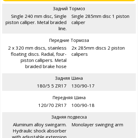
Задний Тормоз
Single 240 mm disc, Single
Single 285mm disc 1 piston
piston calliper. Metal braided
caliper
line.
Передние Тормоза
2 x 320 mm discs, stainless
2x 285mm discs 2 piston
floating discs. Radial, four-
calipers
piston callipers. Metal
braided brake hose
Задняя Шина
180/5 5 ZR17
130/90-17
Передняя Шина
120/70 ZR17
100/90-18
Задняя подвеска
Aluminum alloy swingarm.
Monolayer swinging arm
Hydraulic shock absorber
with adjustable extension