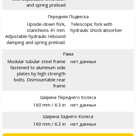
and spring preload
Передняя Подвеска
Upside-down fork,
Telescopic fork with
stanchions 41 mm.
hydraulic shock absorber
Adjustable hydraulic rebound
damping and spring preload.
Рама
Modular tubular steel frame
нет данных
fastened to aluminum side
plates by high strength
bolts. Dismountable rear
frame
Ширина Переднего Колеса
160 mm / 6.3 in
нет данных
Ширина Заднего Колеса
160 mm / 6.3 in
нет данных