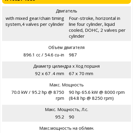
Двигатель
with mixed gear/chain timing
Four-stroke, horizontal in
system,4 valves per cylinder
line four cylinder, liquid
cooled, DOHC, 2 valves per
cylinder
Объём двигателя
896.1 cc / 54.6 cu-in
987
Диаметр цилиндра х Ход поршня
92 x 67 .4 mm
67 x 70 mm
Макс. Мощность
70.0 kW / 95.2 hp @ 8750
90 hp 65.6 kW @ 8000 rpm
rpm
(84.8 hp @ 8250 rpm)
Макс. Мощность, Л.с.
95.2
90
Макс.мощность на об/мин.