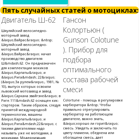
Пять случайных статей о мотоциклах:
Двигатель Ш-62
Гансон
Колортьюн (
Шяуляйский велосипедно-
моторный завод
Gunson Colotune
&laquo;Вайрас&raquo; &nbsp;
Шяуляйский велосипедно-
). Прибор для
моторный завод
&laquo;Вайрас&raquo; начал
подбора
производство двигателя
Ш&mdash;62. Он предназначен
оптимального
для комплектации мокиков
&laquo;Карпаты&raquo; и
состава рабочей
&laquo;Рига&mdash; 22&raquo;
(&laquo;За рулем&raquo;, 1981, №
10), выпуск которых освоили
смеси
львовский мотозавод и завод
&laquo;Саркана звайгзне&raquo; в
Colortune - помощь в регулировке
Риге.111&mdash;62 оснащен кик-
карбюратора &nbsp; Чтобы
стартером. Таким образом, следуя
правильно отрегулировать
принятой международной
карбюратор на работающем
терминологии, машины
двигателе, важно знать,
&laquo;Карпаты&raquo; и
&laquo;хорошо ли горит&raquo;
&laquo;Рига&mdash;22&raquo; с
смесь. Увидеть и заключить по
такими двигателями надо
цвету пламени, обеднена или
называть уже не мопедами, а
обогащена смесь, дает
мокиками. Модернизация