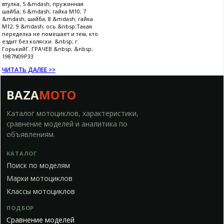
втулка; 5 &mdash; пружинная
шайба; 6 &mdash; гайка М10; 7
&mdash; шайба; 8 &mdash; гайка
М12; 9 &mdash; ось.&nbsp;Такая
переделка не помешает и тем, кто
ездит без коляски. &nbsp; г.
ГорькийГ. ГРАЧЕВ &nbsp; &nbsp;
1987N09P33
ЧИТАТЬ ДАЛЕЕ >>
BAZA
MOTO
Каталог мотоциклов, характеристики,
сравнение моделей и аналитика по
объявлениям.
КАТАЛОГ
Поиск по моделям
Марки мотоциклов
Классы мотоциклов
ПОДБОР
Сравнение моделей