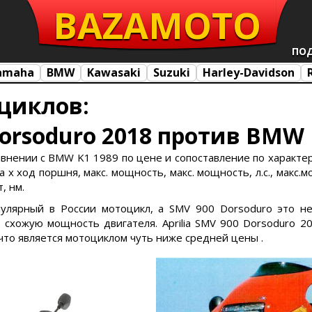
BAZA
MOTO
ПО
amaha
BMW
Kawasaki
Suzuki
Harley-Davidson
циклов:
Dorsoduro 2018 против BMW 
равнении с BMW K1 1989 по цене и сопоставление по характери
х ход поршня, макс. мощность, макс. мощность, л.с., макс.м
, нм.
опулярный в России мотоцикл, а SMV 900 Dorsoduro это н
хожую мощность двигателя. Aprilia SMV 900 Dorsoduro 2
что является мотоциклом чуть ниже средней цены .