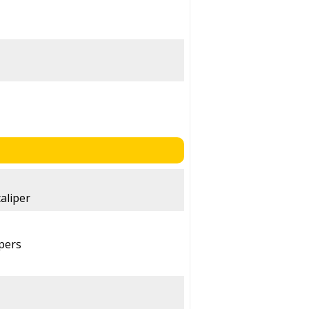
aliper
ipers