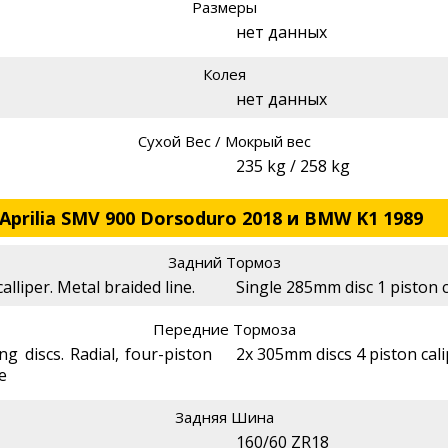
Размеры
нет данных
Колея
нет данных
Сухой Вес / Мокрый вес
235 kg / 258 kg
Aprilia SMV 900 Dorsoduro 2018 и BMW K1 1989
Задний Тормоз
alliper. Metal braided line.
Single 285mm disc 1 piston c
Передние Тормоза
ng discs. Radial, four-piston
2x 305mm discs 4 piston cal
e
Задняя Шина
160/60 ZR18