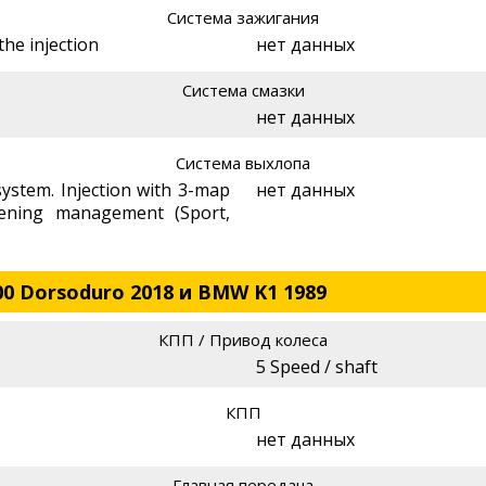
Система зажигания
the injection
нет данных
Система смазки
нет данных
Система выхлопа
stem. Injection with 3-map
нет данных
pening management (Sport,
00 Dorsoduro 2018 и BMW K1 1989
КПП / Привод колеса
5 Speed / shaft
КПП
нет данных
Главная передача