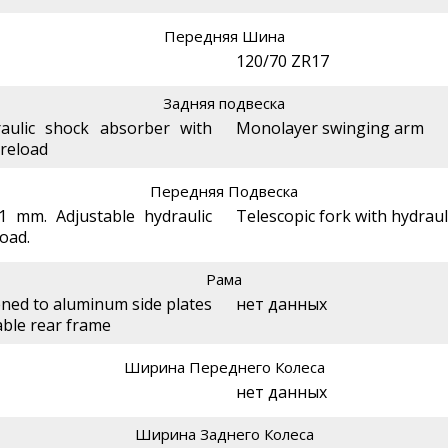
Передняя Шина
120/70 ZR17
Задняя подвеска
aulic shock absorber with
Monolayer swinging arm
preload
Передняя Подвеска
1 mm. Adjustable hydraulic
Telescopic fork with hydrau
oad.
Рама
ened to aluminum side plates
нет данных
able rear frame
Ширина Переднего Колеса
нет данных
Ширина Заднего Колеса