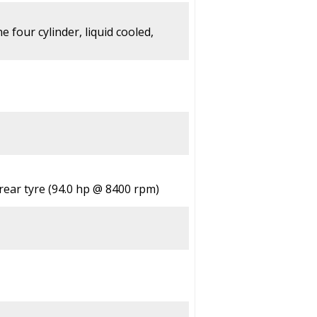
e four cylinder, liquid cooled,
ear tyre (94.0 hp @ 8400 rpm)