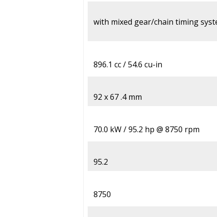
with mixed gear/chain timing syst
896.1 cc / 54.6 cu-in
92 x 67 .4 mm
70.0 kW / 95.2 hp @ 8750 rpm
95.2
8750