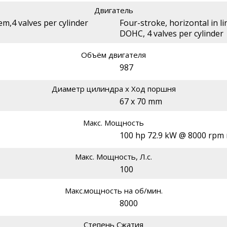
Двигатель
em,4 valves per cylinder
Four-stroke, horizontal in lin
DOHC, 4 valves per cylinder
Объём двигателя
987
Диаметр цилиндра х Ход поршня
67 x 70 mm
Макс. Мощность
100 hp 72.9 kW @ 8000 rpm r
Макс. Мощность, Л.с.
100
Макс.мощность на об/мин.
8000
Степень Сжатия