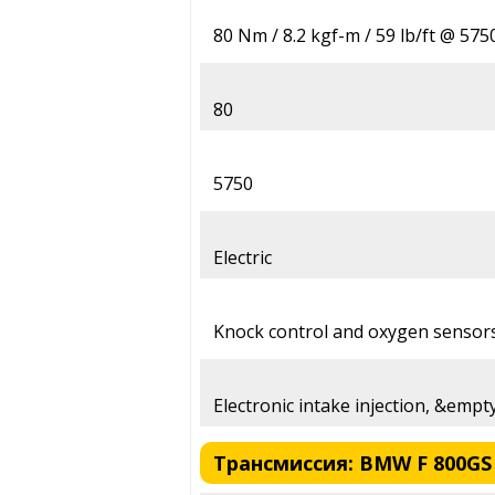
80 Nm / 8.2 kgf-m / 59 lb/ft @ 57
80
5750
Electric
Knock control and oxygen sensors
Electronic intake injection, &emp
Трансмиссия: BMW F 800GS 