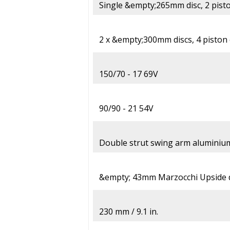
Single &empty;265mm disc, 2 pisto
2 x &empty;300mm discs, 4 piston 
150/70 - 17 69V
90/90 - 21 54V
Double strut swing arm aluminium
&empty; 43mm Marzocchi Upside 
230 mm / 9.1 in.