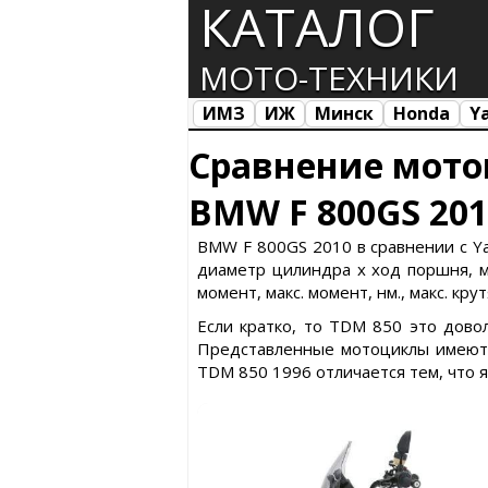
КАТАЛОГ
МОТО-ТЕХНИКИ
ИМЗ
ИЖ
Минск
Honda
Y
Все марки
Загрузка...
Сравнение мото
BMW F 800GS 201
BMW F 800GS 2010 в сравнении с Ya
диаметр цилиндра х ход поршня, ма
момент, макс. момент, нм., макс. кр
Если кратко, то TDM 850 это дово
Представленные мотоциклы имеют 
TDM 850 1996 отличается тем, что 