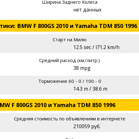
Ширина Заднего Колеса
нет данных
ики: BMW F 800GS 2010 и Yamaha TDM 850 1996
Старт на Милю
12.5 sec / l71.2 km/h
Средний расход (км./литр.)
38 mpg
Торможение 60 - 0 / 100 - 0
14.3 m / 38.6 m
MW F 800GS 2010 и Yamaha TDM 850 1996
Средняя стоимость по объявлениям в интернете
210059 руб.