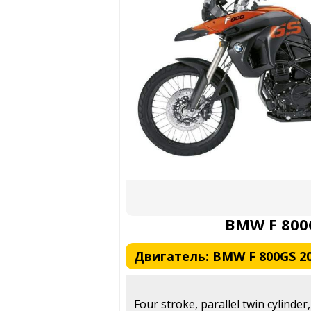
BMW F 800
Двигатель: BMW F 800GS 2
Four stroke, parallel twin cylinder