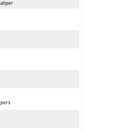
aliper
ipers