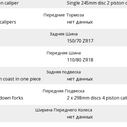
n caliper
Single 245mm disc 2 piston c
Передние Тормоза
calipers
нет данных
Задняя Шина
150/70 ZR17
Передняя Шина
110/80 ZR18
Задняя подвеска
 coast in one piece
нет данных
Передняя Подвеска
down forks
2 x 298mm discs 4 piston cal
Ширина Переднего Колеса
нет данных