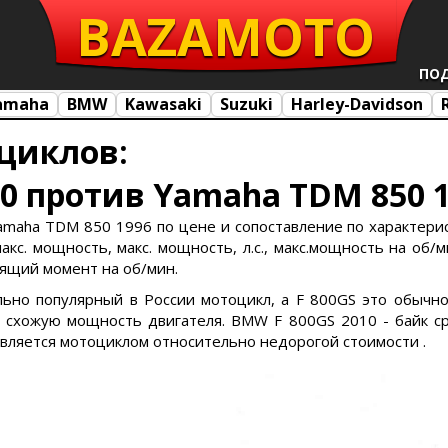
BAZA
MOTO
ПО
amaha
BMW
Kawasaki
Suzuki
Harley-Davidson
циклов:
0 против Yamaha TDM 850 
maha TDM 850 1996 по цене и сопоставление по характерис
кс. мощность, макс. мощность, л.с., макс.мощность на об/ми
утящий момент на об/мин.
льно популярный в России мотоцикл, а F 800GS это обычно
схожую мощность двигателя. BMW F 800GS 2010 - байк ср
является мотоциклом относительно недорогой стоимости .