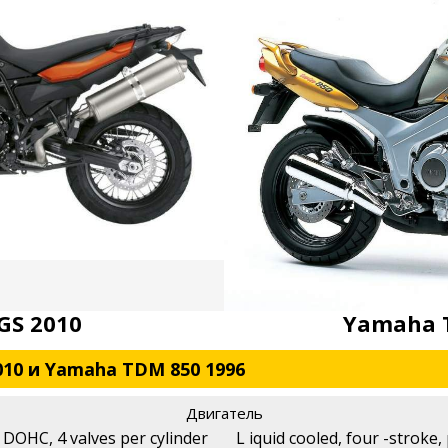
GS 2010
Yamaha 
010 и Yamaha TDM 850 1996
Двигатель
, DOHC, 4 valves per cylinder
L iquid cooled, four -stroke,