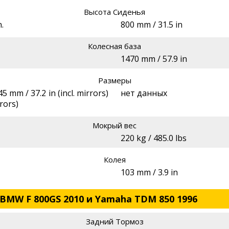
Высота Сиденья
.
800 mm / 31.5 in
Колесная база
1470 mm / 57.9 in
Размеры
 mm / 37.2 in (incl. mirrors)
нет данных
rors)
Мокрый вес
220 kg / 485.0 lbs
Колея
103 mm / 3.9 in
BMW F 800GS 2010 и Yamaha TDM 850 1996
Задний Тормоз