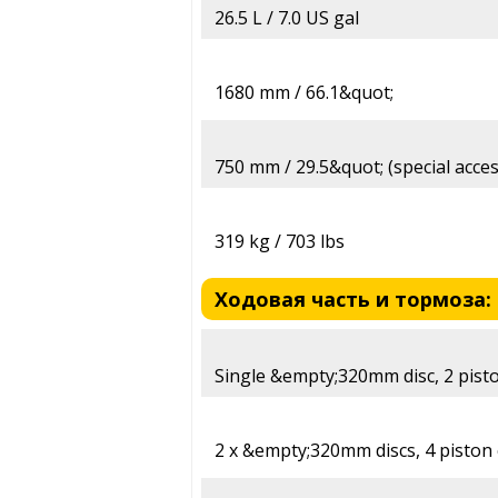
26.5 L / 7.0 US gal
1680 mm / 66.1&quot;
750 mm / 29.5&quot; (special acces
319 kg / 703 lbs
Ходовая часть и тормоза:
Single &empty;320mm disc, 2 pisto
2 x &empty;320mm discs, 4 piston 