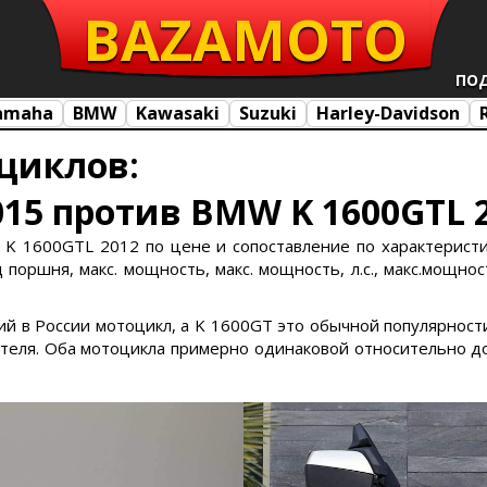
BAZA
MOTO
ПО
amaha
BMW
Kawasaki
Suzuki
Harley-Davidson
циклов:
15 против BMW K 1600GTL 
K 1600GTL 2012 по цене и сопоставление по характеристик
поршня, макс. мощность, макс. мощность, л.с., макс.мощност
кий в России мотоцикл, а K 1600GT это обычной популярност
еля. Оба мотоцикла примерно одинаковой относительно до