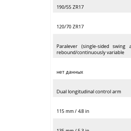
190/55 ZR17
120/70 ZR17
Paralever (single-sided swing a
rebound/continuously variable
нет данных
Dual longitudinal control arm
115 mm / 4.8 in
135 mm / 5.3 in