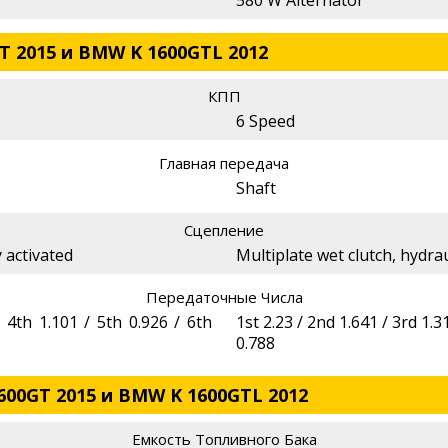
580 W Alternator
T 2015 и BMW K 1600GTL 2012
КПП
6 Speed
Главная передача
Shaft
Сцепление
y activated
Multiplate wet clutch, hydrau
Передаточные Числа
/ 4th 1.101 / 5th 0.926 / 6th
1st 2.23 / 2nd 1.641 / 3rd 1.3
0.788
600GT 2015 и BMW K 1600GTL 2012
Емкость Топливного Бака