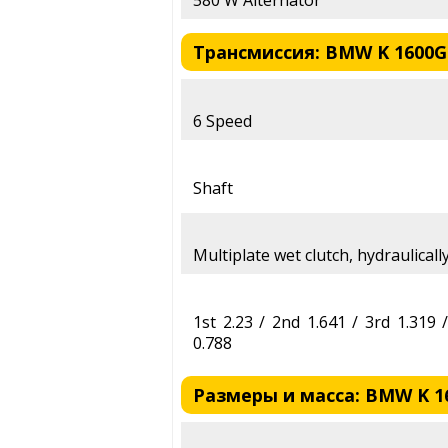
580 W Alternator
Трансмиссия: BMW K 1600G
6 Speed
Shaft
Multiplate wet clutch, hydraulicall
1st 2.23 / 2nd 1.641 / 3rd 1.319 
0.788
Размеры и масса: BMW K 1