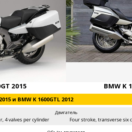
GT 2015
BMW K 1
2015 и BMW K 1600GTL 2012
Двигатель
r, 4 valves per cylinder
Four stroke, transverse six c