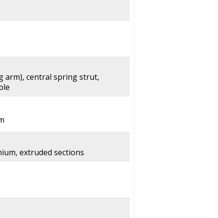
 arm), central spring strut,
ble
rm
inium, extruded sections