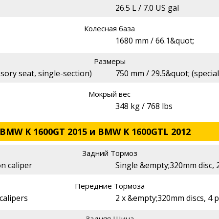
26.5 L / 7.0 US gal
Колесная база
1680 mm / 66.1&quot;
Размеры
sory seat, single-section)
750 mm / 29.5&quot; (special
Мокрый вес
348 kg / 768 lbs
 BMW K 1600GT 2015 и BMW K 1600GTL 2012
Задний Тормоз
n caliper
Single &empty;320mm disc, 2
Передние Тормоза
calipers
2 x &empty;320mm discs, 4 p
Задняя Шина