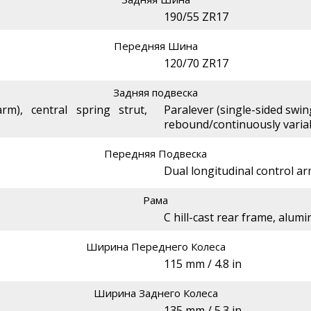
190/55 ZR17
Передняя Шина
120/70 ZR17
Задняя подвеска
rm), central spring strut,
Paralever (single-sided swing
rebound/continuously varia
Передняя Подвеска
Dual longitudinal control a
Рама
C hill-cast rear frame, alum
Ширина Переднего Колеса
115 mm / 4.8 in
Ширина Заднего Колеса
135 mm / 5.3 in