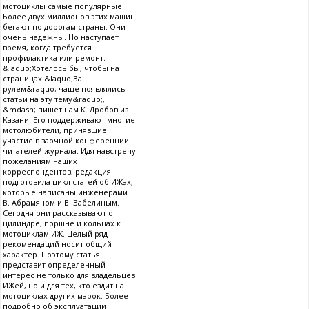
мотоциклы самые популярные.
Более двух миллионов этих машин
бегают по дорогам страны. Они
очень надежны. Но наступает
время, когда требуется
профилактика или ремонт.
&laquo;Хотелось бы, чтобы на
страницах &laquo;За
рулем&raquo; чаще появлялись
статьи на эту тему&raquo;,
&mdash; пишет нам К. Дробов из
Казани. Его поддерживают многие
мотолюбители, принявшие
участие в заочной конференции
читателей журнала. Идя навстречу
пожеланиям наших
корреспондентов, редакция
подготовила цикл статей об ИЖах,
которые написаны инженерами
В. Абрамяном и В. Забелиным.
Сегодня они рассказывают о
цилиндре, поршне и кольцах к
мотоциклам ИЖ. Целый ряд
рекомендаций носит общий
характер. Поэтому статья
представит определенный
интерес не только для владельцев
ИЖей, но и для тех, кто ездит на
мотоциклах других марок. Более
подробно об эксплуатации