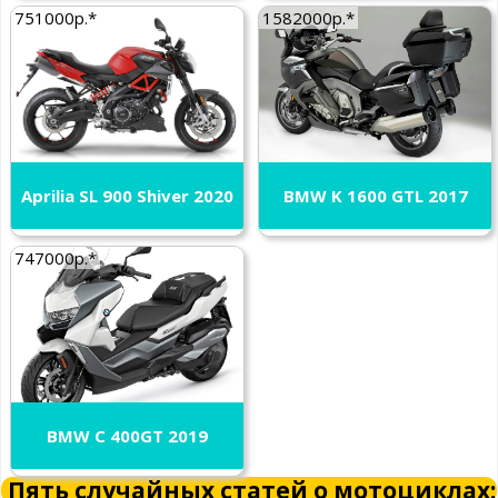
751000р.*
1582000р.*
Aprilia SL 900 Shiver 2020
BMW K 1600 GTL 2017
747000р.*
BMW C 400GT 2019
Пять случайных статей о мотоциклах: