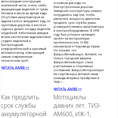
велосипедная конструкция
основном для езды по
экипажной части, очень слабо
благоустроенным дорогам.
защищающая водителя от грязи,
Заводские конструкторы немало
бензина и масла во время езды.
потрудились над тем, чтобы
Отсутствие амортизаторов на
увеличить мощность двигателя,
заднем колесе затрудняет езду по
продлить срок службы рамы,
грунтовым дорогам, а жесткое
усовершенствовать амортизаторы
сиденье делает посадку водителя
и электрооборудование. В 1959
неудобной. Работникам заводов
году был успешно проведен
встала неотложная задача&mdash;
пробег на мотороллерах
создать надежный и
протяженностью 12 000
быстроходный,
километров от Кирова до Урала.
комфортабельный и красивый
Он показал, что
мотовелосипед, отвечающий
&laquo;Вятка&raquo; &mdash; не
самым современным
только городская машина.
техническим треб...
&laquo;Вятки&raquo; стали
участниками и спортивных
ЧИТАТЬ ДАЛЕЕ >>
состязаний. &laquo;Мотороллеры!
На старт!&raquo;&mdash;такая
команда впервые прозвучала в
1960 г...
ЧИТАТЬ ДАЛЕЕ >>
Как продлить
Мотоциклы
срок службы
давних лет. ТИЗ-
аккумуляторной
АМ600, ИЖ-1,