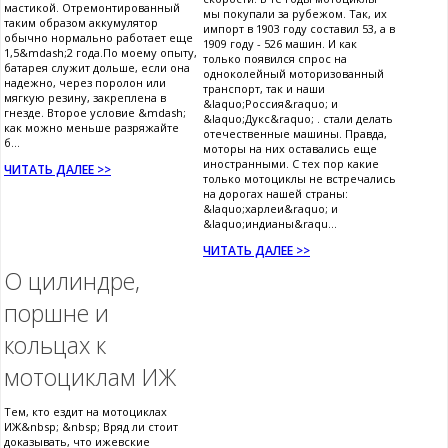
мастикой. Отремонтированный
мы покупали за рубежом. Так, их
таким образом аккумулятор
импорт в 1903 году составил 53, а в
обычно нормально работает еще
1909 году - 526 машин. И как
1,5&mdash;2 года.По моему опыту,
только появился спрос на
батарея служит дольше, если она
одноколейный моторизованный
надежно, через поролон или
транспорт, так и наши
мягкую резину, закреплена в
&laquo;Россия&raquo; и
гнезде. Второе условие &mdash;
&laquo;Дукс&raquo; . стали делать
как можно меньше разряжайте
отечественные машины. Правда,
б...
моторы на них оставались еще
иностранными. С тех пор какие
ЧИТАТЬ ДАЛЕЕ >>
только мотоциклы не встречались
на дорогах нашей страны:
&laquo;харлеи&raquo; и
&laquo;индианы&raqu...
ЧИТАТЬ ДАЛЕЕ >>
О цилиндре,
поршне и
кольцах к
мотоциклам ИЖ
Тем, кто ездит на мотоциклах
ИЖ&nbsp; &nbsp; Вряд ли стоит
доказывать, что ижевские