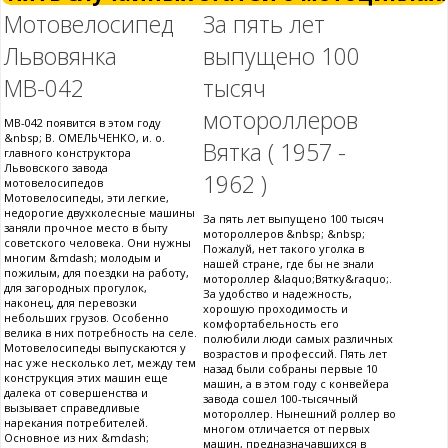
Мотовелосипед
За пять лет
Львовянка
выпущено 100
МВ-042
тысяч
мотороллеров
МВ-042 появится в этом году
&nbsp; В. ОМЕЛЬЧЕНКО, и. о.
Вятка ( 1957 -
главного конструктора
Львовского завода
1962 )
мотовелосипедов
Мотовелосипеды, эти легкие,
недорогие двухколесные машины
За пять лет выпущено 100 тысяч
заняли прочное место в быту
мотороллеров &nbsp; &nbsp;
советского человека. Они нужны
Пожалуй, нет такого уголка в
многим &mdash; молодым и
нашей стране, где бы не знали
пожилым, для поездки на работу,
мотороллер &laquo;Вятку&raquo;.
для загородных прогулок,
За удобство и надежность,
наконец, для перевозки
хорошую проходимость и
небольших грузов. Особенно
комфортабельность его
велика в них потребность на селе.
полюбили люди самых различных
Мотовелосипеды выпускаются у
возрастов и профессий. Пять лет
нас уже несколько лет, между тем
назад были собраны первые 10
конструкция этих машин еще
машин, а в этом году с конвейера
далека от совершенства и
завода сошел 100-тысячный
вызывает справедливые
мотороллер. Нынешний роллер во
нарекания потребителей.
многом отличается от первых
Основное из них &mdash;
машин, предназначавшихся в