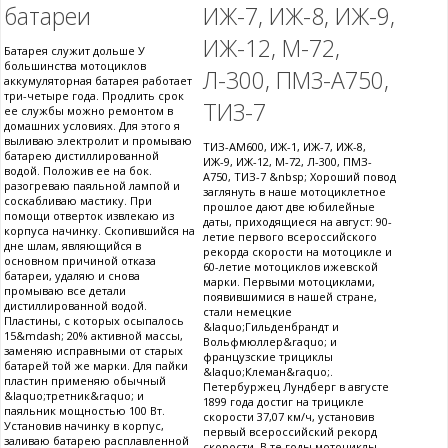
батареи
ИЖ-7, ИЖ-8, ИЖ-9,
ИЖ-12, М-72,
Батарея служит дольше У
большинства мотоциклов
Л-300, ПМЗ-А750,
аккумуляторная батарея работает
три-четыре года. Продлить срок
ТИЗ-7
ее службы можно ремонтом в
домашних условиях. Для этого я
выливаю электролит и промываю
ТИЗ-АМ600, ИЖ-1, ИЖ-7, ИЖ-8,
батарею дистиллированной
ИЖ-9, ИЖ-12, М-72, Л-300, ПМЗ-
водой. Положив ее на бок.
А750, ТИЗ-7 &nbsp; Хороший повод
разогреваю паяльной лампой и
заглянуть в наше мотоциклетное
соскабливаю мастику. При
прошлое дают две юбилейные
помощи отверток извлекаю из
даты, приходящиеся на август: 90-
корпуса начинку. Скопившийся на
летие первого всероссийского
дне шлам, являющийся в
рекорда скорости на мотоцикле и
основном причиной отказа
60-летие мотоциклов ижевской
батареи, удаляю и снова
марки. Первыми мотоциклами,
промываю все детали
появившимися в нашей стране,
дистиллированной водой.
стали немецкие
Пластины, с которых осыпалось
&laquo;Гильденбрандт и
15&mdash; 20% активной массы,
Вольфмюллер&raquo; и
заменяю исправными от старых
французские трициклы
батарей той же марки. Для пайки
&laquo;Клеман&raquo;.
пластин применяю обычный
Петербуржец Лундберг в августе
&laquo;третник&raquo; и
1899 года достиг на трицикле
паяльник мощностью 100 Вт.
скорости 37,07 км/ч, установив
Установив начинку в корпус,
первый всероссийский рекорд
заливаю батарею расплавленной
скорости. В те годы мотоциклы