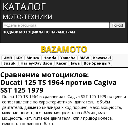
КАТАЛОГ
МОТО-ТЕХНИКИ
ПОДБОР МОТОЦИКЛА ПО ПАРАМЕТРАМ
BAZA
MOTO
ИМЗ
ИЖ
Минск
Honda
Yamaha
BMW
Kawasaki
Suzuki
Harley-Davidson
Racer
Jawa
Все бренды ▾
Все марки
Загрузка...
Сравнение мотоциклов:
Ducati 125 TS 1964 против Cagiva
SST 125 1979
Ducati 125 TS 1964 в сравнении с Cagiva SST 125 1979 по цене и
сопоставление по характеристикам: двигатель, объём
двигателя, диаметр цилиндра х ход поршня, макс. мощность,
макс. мощность, л.с., макс.мощность на об/мин., макс.
мощность, квт, питание двигателя, кпп / привод колеса,
емкость топливного бака.