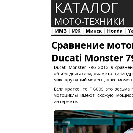
КАТАЛОГ
МОТО-ТЕХНИКИ
ИМЗ
ИЖ
Минск
Honda
Y
Все марки
Загрузка...
Сравнение мото
Ducati Monster 7
Ducati Monster 796 2012 в сравне
объём двигателя, диаметр цилиндра 
макс. крутящий момент, макс. момент
Если кратко, то F 800S это весьма
мотоциклы имеют схожую мощност
интернете.