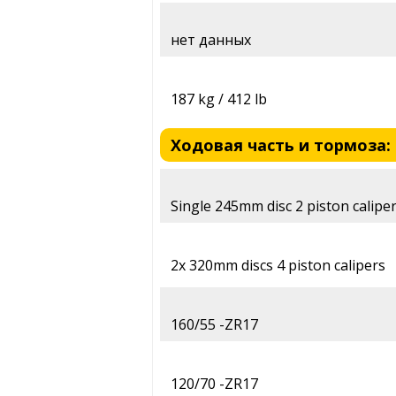
нет данных
187 kg / 412 lb
Ходовая часть и тормоза: 
Single 245mm disc 2 piston calipe
2x 320mm discs 4 piston calipers
160/55 -ZR17
120/70 -ZR17