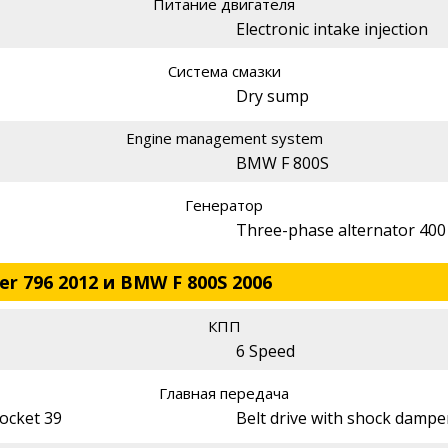
Питание двигателя
Electronic intake injection
Система смазки
Dry sump
Engine management system
BMW F 800S
Генератор
Three-phase alternator 40
r 796 2012 и BMW F 800S 2006
КПП
6 Speed
Главная передача
rocket 39
Belt drive with shock dampe