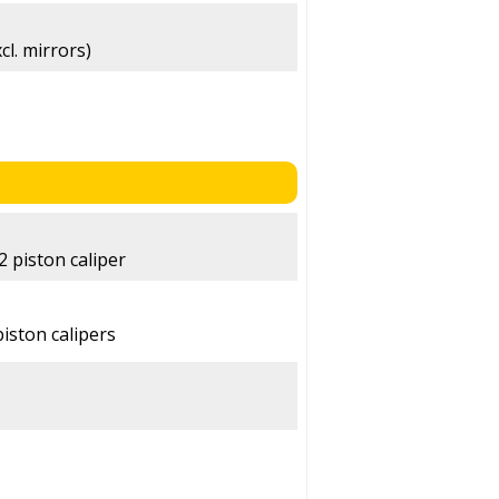
cl. mirrors)
 piston caliper
iston calipers