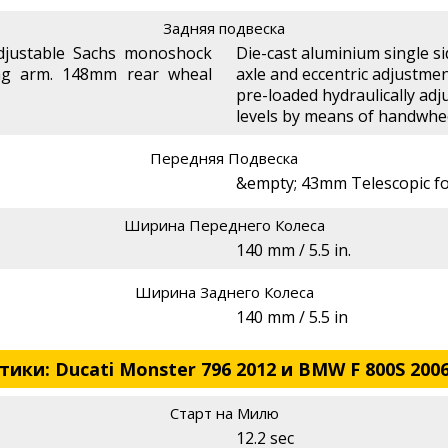
Задняя подвеска
adjustable Sachs monoshock
Die-cast aluminium single s
ng arm. 148mm rear wheal
axle and eccentric adjustmen
pre-loaded hydraulically adj
levels by means of handwhe
Передняя Подвеска
&empty; 43mm Telescopic f
Ширина Переднего Колеса
140 mm / 5.5 in.
Ширина Заднего Колеса
140 mm / 5.5 in
ки: Ducati Monster 796 2012 и BMW F 800S 200
Старт на Милю
12.2 sec