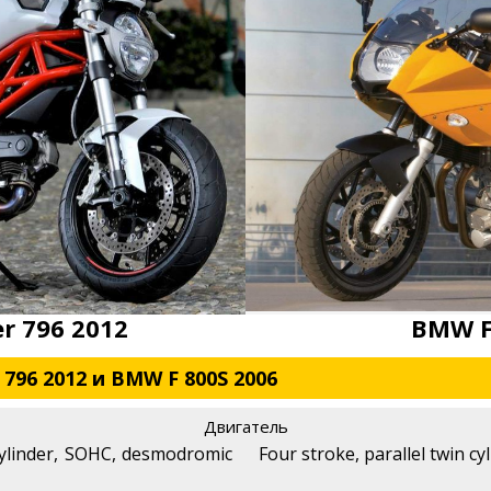
r 796 2012
BMW F
796 2012 и BMW F 800S 2006
Двигатель
 cylinder, SOHC, desmodromic
Four stroke, parallel twin cy