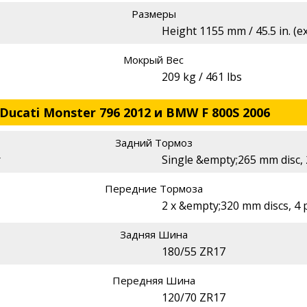
Размеры
Height 1155 mm / 45.5 in. (ex
Мокрый Вес
209 kg / 461 lbs
Ducati Monster 796 2012 и BMW F 800S 2006
Задний Тормоз
r
Single &empty;265 mm disc, 2
Передние Тормоза
2 x &empty;320 mm discs, 4 p
Задняя Шина
180/55 ZR17
Передняя Шина
120/70 ZR17