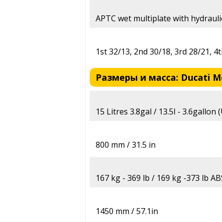
APTC wet multiplate with hydrauli
1st 32/13, 2nd 30/18, 3rd 28/21, 4
Размеры и масса: Ducati Mo
15 Litres 3.8gal / 13.5l - 3.6gallon
800 mm / 31.5 in
167 kg - 369 lb / 169 kg -373 lb A
1450 mm / 57.1in