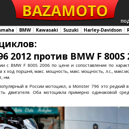
BAZA
MOTO
ПО
amaha
BMW
Kawasaki
Suzuki
Harley-Davidson
циклов:
96 2012 против BMW F 800S 
нии с BMW F 800S 2006 по цене и сопоставление по характе
х ход поршня, макс. мощность, макс. мощность, л.с., макс.м
, нм.
 популярный в России мотоцикл, а Monster 796 это редкий
ь двигателя. Оба мотоцикла примерно одинаковой сред