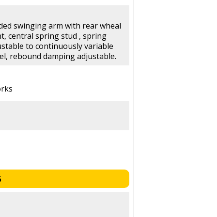
ided swinging arm with rear wheal
t, central spring stud , spring
ustable to continuously variable
el, rebound damping adjustable.
orks
6