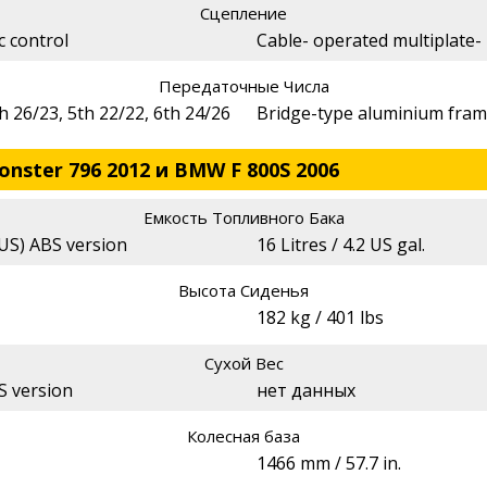
Сцепление
c control
Cable- operated multiplate- 
Передаточные Числа
th 26/23, 5th 22/22, 6th 24/26
Bridge-type aluminium fra
nster 796 2012 и BMW F 800S 2006
Емкость Топливного Бака
 (US) ABS version
16 Litres / 4.2 US gal.
Высота Сиденья
182 kg / 401 lbs
Сухой Вес
BS version
нет данных
Колесная база
1466 mm / 57.7 in.