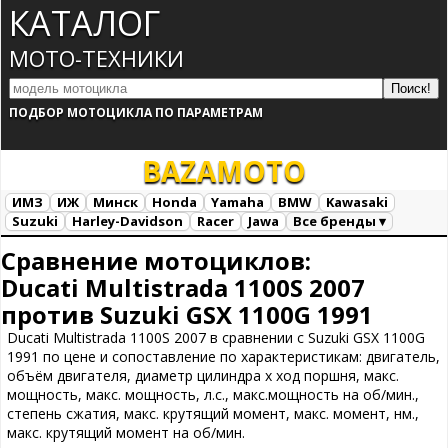
КАТАЛОГ
МОТО-ТЕХНИКИ
ПОДБОР МОТОЦИКЛА ПО ПАРАМЕТРАМ
BAZA
MOTO
ИМЗ
ИЖ
Минск
Honda
Yamaha
BMW
Kawasaki
Suzuki
Harley-Davidson
Racer
Jawa
Все бренды ▾
Все марки
Загрузка...
Сравнение мотоциклов:
Ducati Multistrada 1100S 2007
против Suzuki GSX 1100G 1991
Ducati Multistrada 1100S 2007 в сравнении с Suzuki GSX 1100G
1991 по цене и сопоставление по характеристикам: двигатель,
объём двигателя, диаметр цилиндра х ход поршня, макс.
мощность, макс. мощность, л.с., макс.мощность на об/мин.,
степень сжатия, макс. крутящий момент, макс. момент, нм.,
макс. крутящий момент на об/мин.