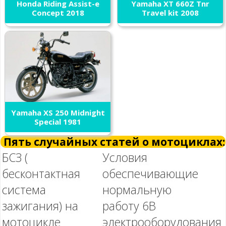
Honda Riding Assist-e
Yamaha XT 660Z Tnr
Concept 2018
Travel kit 2008
Yamaha XS 250 Midnight
Special 1981
Пять случайных статей о мотоциклах:
БСЗ (
Условия
бесконтактная
обеспечивающие
система
нормальную
зажигания) на
работу 6В
мотоцикле
электрооборудования