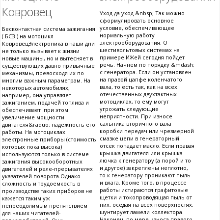
Ковровец
Уход да уход &nbsp; Так можно
сформулировать основное
условие, обеспечивающее
Бесконтактная система зажигания
нормальную работу
( БСЗ ) на мотоцикл
электрооборудования. О
КовровецЭлектроника в наши дни
шестивольтовых системах на
не только вызывает к жизни
примере ИЖей сегодня пойдет
новые машины, но и вытесняет в
речь. Начнем по порядку &mdash;
существующих давно привычные
с генератора. Если он установлен
механизмы, превосходя их по
на правой цапфе коленчатого
многим важным параметрам. На
вала, то есть так, как на всех
некоторых автомобилях,
отечественных двухтактных
например, она управляет
мотоциклах, то ему могут
зажиганием, подачей топлива и
угрожать следующие
обеспечивает .при этом
неприятности. При износе
увеличение мощности
сальника вторичного вала
двигателя&raquo; надежность его
коробки передач или чрезмерной
работы. На мотоциклах
смазке цепи в генераторный
электронные приборы (стоимость
отсек попадает масло. Если правая
которых пока высока)
крышка двигателя или крышка
используются только в системе
лючка к генератору (а порой и то
зажигания высокооборотных
и другое) закреплены неплотно,
двигателей и реле-прерывателях
то к генератору проникают пыль
указателей поворота.Однако
и влага. Кроме того, в процессе
сложность и трудоемкость в
работы истираются графитовые
производстве таких приборов не
щетки и токопроводящая пыль от
кажется таким уж
них, оседая на всех поверхностях,
непреодолимым препятствием
шунтирует ламели коллектора.
для наших читателей-
Наконец, по мере износа правого