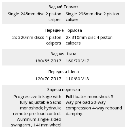
Задний Тормоз
Single 245mm disc 2 piston
Single 296mm disc 2 piston
caliper
caliper
Передние Тормоза
2x 320mm discs 4 piston
2x 310mm disc 4 piston
calipers
calipers
Задняя Шина
180/55 ZR17
160/70 V17
Передняя Шина
120/70 ZR17
110/80 V18
Задняя подвеска
Progressive linkage with
Full floater monoshock 5-
fully adjustable Sachs
way preload 20-way
monoshock; hydraulic
compression 4-way rebound
remote pre-load control.
damping.
Aluminium single-sided
swingarm , 141mm wheel