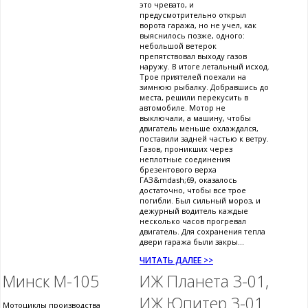
это чревато, и
предусмотрительно открыл
ворота гаража, но не учел, как
выяснилось позже, одного:
небольшой ветерок
препятствовал выходу газов
наружу. В итоге летальный исход.
Трое приятелей поехали на
зимнюю рыбалку. Добравшись до
места, решили перекусить в
автомобиле. Мотор не
выключали, а машину, чтобы
двигатель меньше охлаждался,
поставили задней частью к ветру.
Газов, проникших через
неплотные соединения
брезентового верха
ГАЗ&mdash;69, оказалось
достаточно, чтобы все трое
погибли. Был сильный мороз, и
дежурный водитель каждые
несколько часов прогревал
двигатель. Для сохранения тепла
двери гаража были закры...
ЧИТАТЬ ДАЛЕЕ >>
Минск М-105
ИЖ Планета 3-01,
ИЖ Юпитер 3-01
Мотоциклы производства