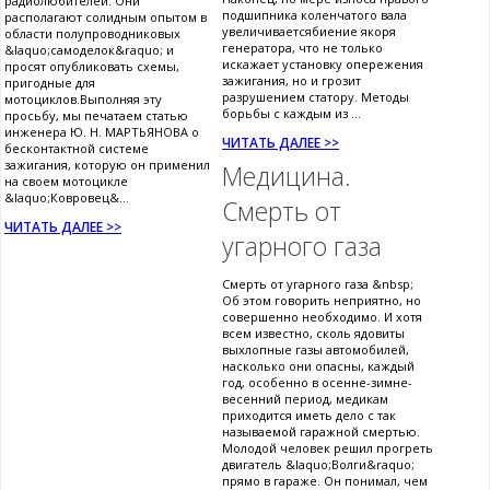
радиолюбителей. Они
подшипника коленчатого вала
располагают солидным опытом в
увеличиваетсябиение якоря
области полупроводниковых
генератора, что не только
&laquo;самоделок&raquo; и
искажает установку опережения
просят опубликовать схемы,
зажигания, но и грозит
пригодные для
разрушением статору. Методы
мотоциклов.Выполняя эту
борьбы с каждым из ...
просьбу, мы печатаем статью
инженера Ю. Н. МАРТЬЯНОВА о
ЧИТАТЬ ДАЛЕЕ >>
бесконтактной системе
зажигания, которую он применил
Медицина.
на своем мотоцикле
&laquo;Ковровец&...
Смерть от
ЧИТАТЬ ДАЛЕЕ >>
угарного газа
Смерть от угарного газа &nbsp;
Об этом говорить неприятно, но
совершенно необходимо. И хотя
всем известно, сколь ядовиты
выхлопные газы автомобилей,
насколько они опасны, каждый
год, особенно в осенне-зимне-
весенний период, медикам
приходится иметь дело с так
называемой гаражной смертью.
Молодой человек решил прогреть
двигатель &laquo;Волги&raquo;
прямо в гараже. Он понимал, чем