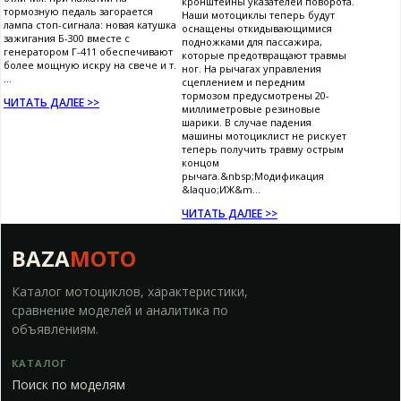
кронштейны указателей поворота.
тормозную педаль загорается
Наши мотоциклы теперь будут
лампа стоп-сигнала: новая катушка
оснащены откидывающимися
зажигания Б-300 вместе с
подножками для пассажира,
генератором Г-411 обеспечивают
которые предотвращают травмы
более мощную искру на свече и т.
ног. На рычагах управления
...
сцеплением и передним
тормозом предусмотрены 20-
ЧИТАТЬ ДАЛЕЕ >>
миллиметровые резиновые
шарики. В случае падения
машины мотоциклист не рискует
теперь получить травму острым
концом
рычага.&nbsp;Модификация
&laquo;ИЖ&m...
ЧИТАТЬ ДАЛЕЕ >>
BAZA
MOTO
Каталог мотоциклов, характеристики,
сравнение моделей и аналитика по
объявлениям.
КАТАЛОГ
Поиск по моделям