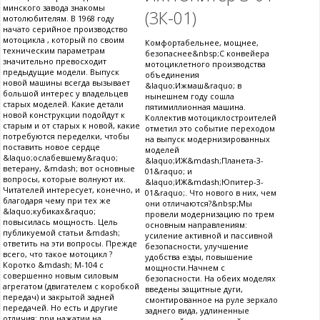
минского завода знакомы
(3К-01)
мотолюбителям. В 1968 году
начато серийное производство
мотоцикла , который по своим
Комфортабельнее, мощнее,
техническим параметрам
безопаснее&nbsp;С конвейера
значительно превосходит
мотоциклетного производства
предыдущие модели. Выпуск
объединения
новой машины всегда вызывает
&laquo;Ижмаш&raquo; в
большой интерес у владельцев
нынешнем году сошла
старых моделей. Какие детали
пятимиллионная машина.
новой конструкции подойдут к
Коллектив мотоциклостроителей
старым и от старых к новой, какие
отметил это событие переходом
потребуются переделки, чтобы
на выпуск модернизированных
поставить новое сердце
моделей
&laquo;ослабевшему&raquo;
&laquo;ИЖ&mdash;Планета-3-
ветерану, &mdash; вот основные
01&raquo; и
вопросы, которые волнуют их.
&laquo;ИЖ&mdash;Юпитер-3-
Читателей интересует, конечно, и
01&raquo;. Что нового в них, чем
благодаря чему при тех же
они отличаются?&nbsp;Мы
&laquo;кубиках&raquo;
провели модернизацию по трем
повысилась мощность. Цель
основным направлениям:
публикуемой статьи &mdash;
усиление активной и пассивной
ответить на эти вопросы. Прежде
безопасности, улучшение
всего, что такое мотоцикл ?
удобства езды, повышение
Коротко &mdash; М-104 с
мощности.Начнем с
совершенно новым силовым
безопасности. На обеих моделях
агрегатом (двигателем с коробкой
введены защитные дуги,
передач) и закрытой задней
смонтированное на руле зеркало
передачей. Но есть и другие
заднего вида, удлиненные
отличия: при нажатии на