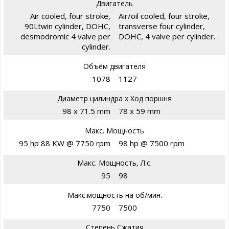
Двигатель
Air cooled, four stroke,
Air/oil cooled, four stroke,
90Ltwin cylinder, DOHC,
transverse four cylinder,
desmodromic 4 valve per
DOHC, 4 valve per cylinder.
cylinder.
Объём двигателя
1078
1127
Диаметр цилиндра х Ход поршня
98 x 71.5 mm
78 x 59 mm
Макс. Мощность
95 hp 88 KW @ 7750 rpm
98 hp @ 7500 rpm
Макс. Мощность, Л.с.
95
98
Макс.мощность на об/мин.
7750
7500
Степень Сжатия