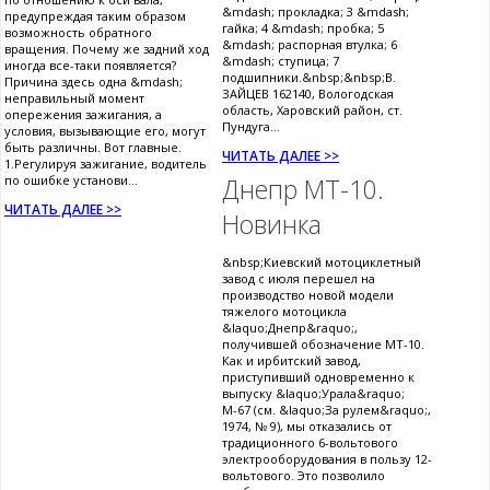
&mdash; прокладка; 3 &mdash;
предупреждая таким образом
гайка; 4 &mdash; пробка; 5
возможность обратного
&mdash; распорная втулка; 6
вращения. Почему же задний ход
&mdash; ступица; 7
иногда все-таки появляется?
подшипники.&nbsp;&nbsp;В.
Причина здесь одна &mdash;
ЗАЙЦЕВ 162140, Вологодская
неправильный момент
область, Харовский район, ст.
опережения зажигания, а
Пундуга...
условия, вызывающие его, могут
быть различны. Вот главные.
ЧИТАТЬ ДАЛЕЕ >>
1.Регулируя зажигание, водитель
по ошибке установи...
Днепр МТ-10.
ЧИТАТЬ ДАЛЕЕ >>
Новинка
&nbsp;Киевский мотоциклетный
завод с июля перешел на
производство новой модели
тяжелого мотоцикла
&laquo;Днепр&raquo;,
получившей обозначение МТ-10.
Как и ирбитский завод,
приступивший одновременно к
выпуску &laquo;Урала&raquo;
М-67 (см. &laquo;За рулем&raquo;,
1974, № 9), мы отказались от
традиционного 6-вольтового
электрооборудования в пользу 12-
вольтового. Это позволило