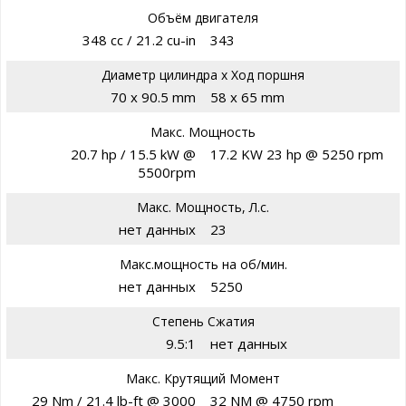
Объём двигателя
348 cc / 21.2 cu-in
343
Диаметр цилиндра х Ход поршня
70 х 90.5 mm
58 x 65 mm
Макс. Мощность
20.7 hp / 15.5 kW @
17.2 KW 23 hp @ 5250 rpm
5500rpm
Макс. Мощность, Л.с.
нет данных
23
Макс.мощность на об/мин.
нет данных
5250
Степень Сжатия
9.5:1
нет данных
Макс. Крутящий Момент
29 Nm / 21.4 lb-ft @ 3000
32 NM @ 4750 rpm