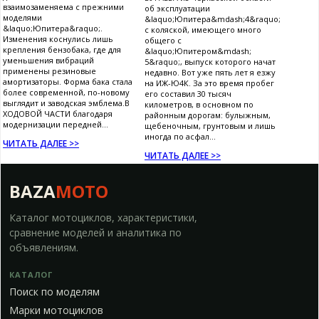
взаимозаменяема с прежними
об эксплуатации
моделями
&laquo;Юпитера&mdash;4&raquo;
&laquo;Юпитера&raquo;.
с коляской, имеющего много
Изменения коснулись лишь
общего с
крепления бензобака, где для
&laquo;Юпитером&mdash;
уменьшения вибраций
5&raquo;, выпуск которого начат
применены резиновые
недавно. Вот уже пять лет я езжу
амортизаторы. Форма бака стала
на ИЖ-Ю4К. За это время пробег
более современной, по-новому
его составил 30 тысяч
выглядит и заводская эмблема.В
километров, в основном по
ХОДОВОЙ ЧАСТИ благодаря
районным дорогам: булыжным,
модернизации передней...
щебеночным, грунтовым и лишь
иногда по асфал...
ЧИТАТЬ ДАЛЕЕ >>
ЧИТАТЬ ДАЛЕЕ >>
BAZA
MOTO
Каталог мотоциклов, характеристики,
сравнение моделей и аналитика по
объявлениям.
КАТАЛОГ
Поиск по моделям
Марки мотоциклов