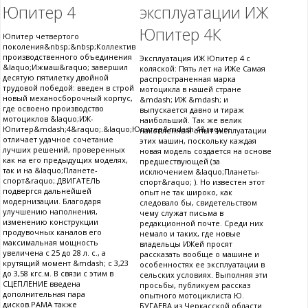
Юпитер 4
эксплуатации ИЖ
Юпитер 4К
Юпитер четвертого
поколения&nbsp;&nbsp;Коллектив
производственного объединения
Эксплуатация ИЖ Юпитер 4 с
&laquo;Ижмаш&raquo; завершил
коляской: Пять лет на ИЖе Самая
десятую пятилетку двойной
распространенная марка
трудовой победой: введен в строй
мотоцикла в нашей стране
новый механосборочный корпус,
&mdash; ИЖ &mdash; и
где освоено производство
выпускается давно и тираж
мотоциклов &laquo;ИЖ-
наибольший. Так же велик
Юпитер&mdash;4&raquo;.&laquo;Юпитер&mdash;4&raquo;
накопленный опыт эксплуатации
отличает удачное сочетание
этих машин, поскольку каждая
лучших решений, проверенных
новая модель создается на основе
как на его предыдущих моделях,
предшествующей (за
так и на &laquo;Планете-
исключением &laquo;Планеты-
спорт&raquo;.ДВИГАТЕЛЬ
спорт&raquo; ). Но известен этот
подвергся дальнейшей
опыт не так широко, как
модернизации. Благодаря
следовало бы, свидетельством
улучшению наполнения,
чему служат письма в
изменению конструкции
редакционной почте. Среди них
продувочных каналов его
немало и таких, где новые
максимальная мощность
владельцы ИЖей просят
увеличена с 25 до 28 л. с., а
рассказать вообще о машине и
крутящий момент &mdash; с 3,23
особенностях ее эксплуатации в
до 3,58 кгс.м. В связи с этим в
сельских условиях. Выполняя эти
СЦЕПЛЕНИЕ введена
просьбы, публикуем рассказ
дополнительная пара
опытного мотоциклиста Ю.
дисков.РАМА также
БУГАЕВА из Черкасской области