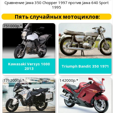
Сравнение Jawa 350 Chopper 1997 против Jawa 640 Sport
1995
Пять случайных мотоциклов:
751000р.*
Kawasaki Versys 1000
Triumph Bandit 350 1971
2013
1712000р.*
142000р.*