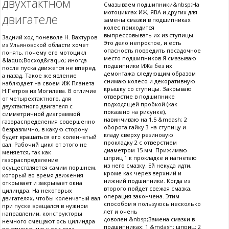
двухтактном
Смазываем подшипники&nbsp;На
мотоциклах ИЖ, ЯВА и других для
двигателе
замены смазки в подшипниках
колес приходится
выпрессовывать их из ступицы.
Задний ход поневоле Н. Вахтуров
Это дело непростое, и есть
из Ульяновской области хочет
опасность повредить посадочное
понять, почему его мотоцикл
место подшипников Я смазываю
&laquo;Восход&raquo; иногда
подшипники ИЖа без их
после пуска движется не вперед,
демонтажа следующим образом
а назад. Такое же явление
снимаю колесо и декоративную
наблюдает на своем ИЖ Планета
крышку со ступицы. Закрываю
Н.Петров из Могилева. В отличие
отверстие в подшипнике
от четырехтактного, для
подходящей пробкой (как
двухтактного двигателя с
показано на рисунке),
симметричной диаграммой
навинчиваю на 1.5 &mdash; 2
газораспределения совершенно
оборота гайку 3 на ступицу и
безразлично, в какую сторону
кладу сверху резиновую
будет вращаться его коленчатый
прокладку 2 с отверстием
вал. Рабочий цикл от этого не
диаметром 15 мм. Прижимаю
меняется, так как
шприц 1 к прокладке и нагнетаю
газораспределение
из него смазку. Ей некуда идти,
осуществляется самим поршнем,
кроме как через верхний и
который во время движения
нижний подшипники. Когда из
открывает и закрывает окна
второго пойдет свежая смазка,
цилиндра. На некоторых
операция закончена. Этим
двигателях, чтобы коленчатый вал
способом я пользуюсь несколько
при пуске вращался в нужном
лет и очень
направлении, конструкторы
доволен.&nbsp;Замена смазки в
немного смещают ось цилиндра
подшипниках: 1 &mdash; шприц; 2
по отношению к оси вала,