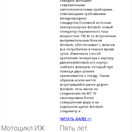
снабдить мотоцикл
современными
светотехническими приборами,
отвечающими требованиям
международных
стандартов.Основной источник
электроэнергии &mdash; новый
генератор переменного тока
мощностью 150 вт со встроенным
выпрямительным блоком
&mdash; обеспечивает с запасом
все потребители в темное время
суток. Изменился способ
крепления генератора к картеру
двигателя&mdash;его корпус
снабжен фланцем, который при
помощи двух шпилек
притягивается к гнезду. Таким
образом исключается
встречавшийся ранее дефект
&mdash; течь масла по
соединению.На МТ-10
смонтирована более
совершенная фара и на
отдельном щитке &mdash;
спидометр и ...
ЧИТАТЬ ДАЛЕЕ >>
Мотоцикл ИЖ
Пять лет