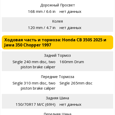
Дорожный Просвет
168 mm / 6.6 in
нет данных
Колея
120 mm / 4.7 in
нет данных
Ходовая часть и тормоза: Honda CB 350S 2025 и
Jawa 350 Chopper 1997
Задний Тормоз
Single 240 mm disc, two
160mm Drum
piston brake caliper
Передние Тормоза
Single 310 mm disc, two
Single 265mm disc
piston brake caliper
Задняя Шина
150/70R17 M/C (69H)
нет данных
Передняя Шина