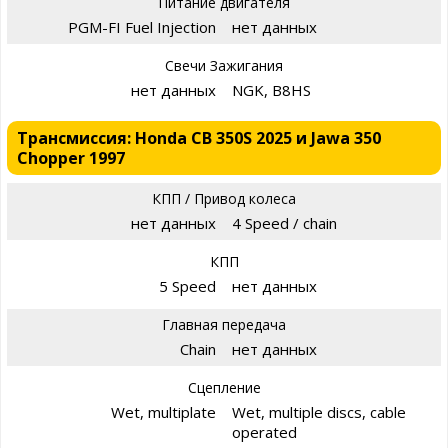
Питание двигателя
PGM-FI Fuel Injection
нет данных
Свечи Зажигания
нет данных
NGK, B8HS
Трансмиссия: Honda CB 350S 2025 и Jawa 350
Chopper 1997
КПП / Привод колеса
нет данных
4 Speed / chain
КПП
5 Speed
нет данных
Главная передача
Chain
нет данных
Сцепление
Wet, multiplate
Wet, multiple discs, cable
operated