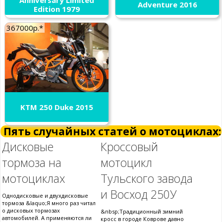
Adventure 2016
Edition 1979
367000р.*
KTM 250 Duke 2015
Пять случайных статей о мотоциклах:
Дисковые
Кроссовый
тормоза на
мотоцикл
мотоциклах
Тульского завода
и Восход 250У
Однодисковые и двухдисковые
тормоза &laquo;Я много раз читал
о дисковых тормозах
&nbsp;Традиционный зимний
автомобилей. А применяются ли
кросс в городе Коврове давно