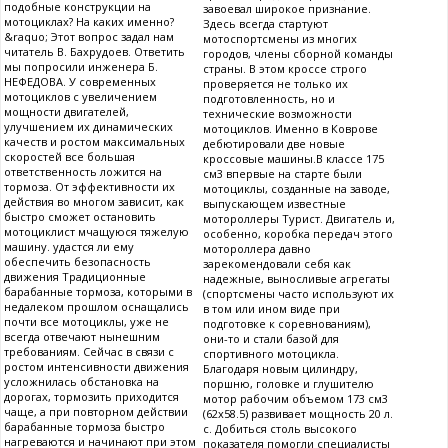
подобные конструкции на
завоевал широкое признание.
мотоциклах? На каких именно?
Здесь всегда стартуют
&raquo; Этот вопрос задал нам
мотоспортсмены из многих
читатель В. Бахрудоев. Ответить
городов, члены сборной команды
мы попросили инженера Б.
страны. В этом кроссе строго
НЕФЕДОВА. У современных
проверяется не только их
мотоциклов с увеличением
подготовленность, но и
мощности двигателей,
технические возможности
улучшением их динамических
мотоциклов. Именно в Коврове
качеств и ростом максимальных
дебютировали две новые
скоростей все большая
кроссовые машины.В классе 175
ответственность ложится на
см3 впервые на старте были
тормоза. От эффективности их
мотоциклы, созданные на заводе,
действия во многом зависит, как
выпускающем известные
быстро сможет остановить
мотороллеры Турист. Двигатель и,
мотоциклист мчащуюся тяжелую
особенно, коробка передач этого
машину. удастся ли ему
мотороллера давно
обеспечить безопасность
зарекомендовали себя как
движения Традиционные
надежные, выносливые агрегаты
барабанные тормоза, которыми в
(спортсмены часто используют их
недалеком прошлом оснащались
в том или ином виде при
почти все мотоциклы, уже не
подготовке к соревнованиям),
всегда отвечают нынешним
они-то и стали базой для
требованиям. Сейчас в связи с
спортивного мотоцикла.
ростом интенсивности движения
Благодаря новым цилиндру,
усложнилась обстановка на
поршню, головке и глушителю
дорогах, тормозить приходится
мотор рабочим объемом 173 см3
чаще, а при повторном действии
(62x58.5) развивает мощность 20 л.
барабанные тормоза быстро
с. Добиться столь высокого
нагреваются и начинают при этом
показателя помогли специалисты