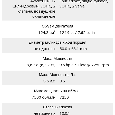
4-тактный, 1-
Four stroke, single cylinder,
цилиндровый, SOHC, 2
SOHC, 2 valve
клапана, воздушное
охлаждение
Объём двигателя
124,8 см³
124.9 cc / 7.62 cu-in
Диаметр цилиндра х Ход поршня
нет данных
50.0 x 63.1 mm
Макс. Мощность
8,6 л.с. (6,3 кВт)
9.6 hp / 7.2 kW @ 7250 rpm
Макс. Мощность, Л.с.
8,6 л.с.
9.6
Макс.мощность на об/мин.
7500 об/мин
7250
Степень Сжатия
нет данных
10.0:1