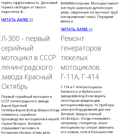
терять эффективность. Дисковый
ВНИИМотопрома. Мотоцикл имеет
тормоз свободен от такого
жесткую широкую дуплексную
недостатка &...
раму, сваренную из прочных труб
(легированная сталь). Передняя
ЧИТАТЬ ДАЛЕЕ >>
вилка и...
ЧИТАТЬ ДАЛЕЕ >>
Л-300 - первый
Ремонт
серийный
генераторов
мотоцикл в СССР
тяжелых
ленинградского
мотоциклов.
завода Красный
Г-11А, Г-414
Октябрь
Г-11А и Г-414 (мотоциклы
Киевского и Ирбитского
заводов)&nbsp;Если верить
Первый серийный мотоцикл в
некоторым владельцам
СССР ленинградского завода
мотоциклов&raquo; то приборы
&quot;Красный
электрооборудования для них
Октябрь&quot;&nbsp;&laquo;Когда
&mdash; &laquo;темный
появилось серийное
лес&raquo;. Когда отказывает,
производство мотоциклов в нашей
например, генератор, иные
стране?&raquo; &mdash;
мотоциклисты спешат заменить
спрашивает москвич А.
его новым, хотя в большинстве
Космынин.Начало этому делу