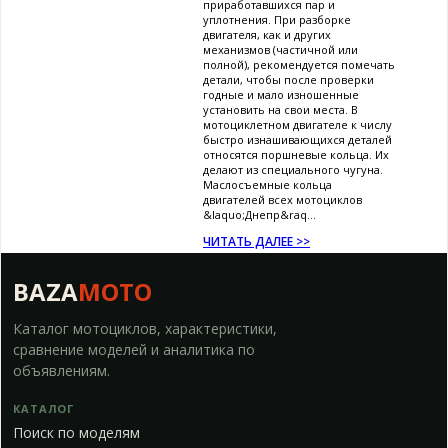
приработавшихся пар и
уплотнения. При разборке
двигателя, как и других
механизмов (частичной или
полной), рекомендуется помечать
детали, чтобы после проверки
годные и мало изношенные
установить на свои места. В
мотоциклетном двигателе к числу
быстро изнашивающихся деталей
относятся поршневые кольца. Их
делают из специального чугуна.
Маслосъемные кольца
двигателей всех мотоциклов
&laquo;Днепр&raq...
ЧИТАТЬ ДАЛЕЕ >>
BAZA
MOTO
Каталог мотоциклов, характеристики,
сравнение моделей и аналитика по
объявлениям.
КАТАЛОГ
Поиск по моделям