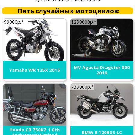
Пять случайных мотоциклов:
99000р.*
1299000р.*
MV Agusta Dragster 800
Yamaha WR 125X 2015
2016
739000р.*
Honda CB 750KZ 1 0th
BMW R 1200GS LC
Anniversary Limited