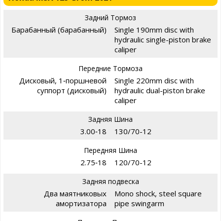
Задний Тормоз
Барабанный (барабанный)
Single 190mm disc with
hydraulic single-piston brake
caliper
Передние Тормоза
Дисковый, 1‑поршневой
Single 220mm disc with
суппорт (дисковый)
hydraulic dual-piston brake
caliper
Задняя Шина
3.00‑18
130/70-12
Передняя Шина
2.75‑18
120/70-12
Задняя подвеска
Два маятниковых
Mono shock, steel square
амортизатора
pipe swingarm