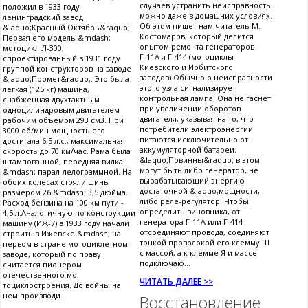
случаев устранить неисправность
положил в 1933 году
можно даже в домашних условиях.
ленинградский завод
Об этом пишет нам читатель М.
&laquo;Красный Октябрь&raquo;.
Костомаров, который делится
Первая его модель &mdash;
опытом ремонта генераторов
мотоцикл Л-300,
Г-11А я Г-414 (мотоциклы
спроектированный в 1931 году
Киевского и Ирбитского
группой конструкторов на заводе
заводов).Обычно о неисправности
&laquo;Промет&raquo;. Это была
этого узла сигнализирует
легкая (125 кг) машина,
контрольная лампа. Она не гаснет
снабженная двухтактным
при увеличении оборотов
одноцилиндровым двигателем
двигателя, указывая на то, что
рабочим объемом 293 см3. При
потребители электроэнергии
3000 об/мин мощность его
питаются исключительно от
достигала 6,5 л.с., максимальная
аккумуляторной батареи.
скорость до 70 км/час. Рама была
&laquo;Повинны&raquo; в этом
штампованной, передняя вилка
могут быть либо генератор, не
&mdash; парал-лелограммной. На
вырабатывающий энергию
обоих колесах стояли шины
достаточной &laquo;мощности,
размером 26 &mdash; 3,5 дюйма.
либо реле-регулятор. Чтобы
Расход бензина на 100 км пути -
определить виновника, от
4,5 л.Аналогичную по конструкции
генератора Г-11А или Г-414
машину (ИЖ-7) в 1933 году начали
отсоединяют провода, соединяют
строить в Ижевске &mdash; на
тонкой проволокой его клемму Ш
первом в стране мотоциклетном
с массой, а к клемме Я и массе
заводе, который по праву
подключаю...
считается пионером
отечественного мо-
ЧИТАТЬ ДАЛЕЕ >>
тоциклостроения. До войны на
нем производи...
Восстановление