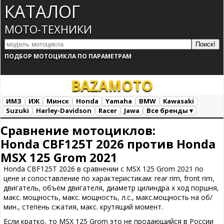
КАТАЛОГ
МОТО-ТЕХНИКИ
ПОДБОР МОТОЦИКЛА ПО ПАРАМЕТРАМ
BAZA
MOTO
ИМЗ
ИЖ
Минск
Honda
Yamaha
BMW
Kawasaki
Suzuki
Harley-Davidson
Racer
Jawa
Все бренды ▾
Все марки
Загрузка...
Сравнение мотоциклов:
Honda CBF125T 2026 против Honda
MSX 125 Grom 2021
Honda CBF125T 2026 в сравнении с MSX 125 Grom 2021 по
цене и сопоставление по характеристикам: rear rim, front rim,
двигатель, объём двигателя, диаметр цилиндра х ход поршня,
макс. мощность, макс. мощность, л.с., макс.мощность на об/
мин., степень сжатия, макс. крутящий момент.
Если кратко, то MSX 125 Grom это не продающийся в России