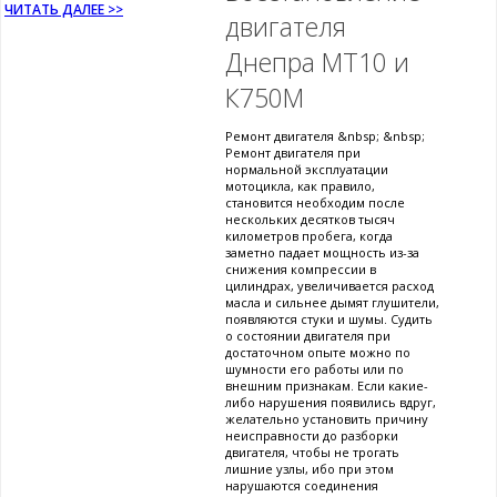
ЧИТАТЬ ДАЛЕЕ >>
двигателя
Днепра МТ10 и
К750М
Ремонт двигателя &nbsp; &nbsp;
Ремонт двигателя при
нормальной эксплуатации
мотоцикла, как правило,
становится необходим после
нескольких десятков тысяч
километров пробега, когда
заметно падает мощность из-за
снижения компрессии в
цилиндрах, увеличивается расход
масла и сильнее дымят глушители,
появляются стуки и шумы. Судить
о состоянии двигателя при
достаточном опыте можно по
шумности его работы или по
внешним признакам. Если какие-
либо нарушения появились вдруг,
желательно установить причину
неисправности до разборки
двигателя, чтобы не трогать
лишние узлы, ибо при этом
нарушаются соединения