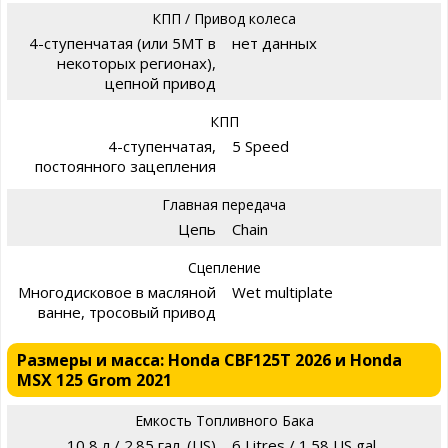
КПП / Привод колеса
4-ступенчатая (или 5MT в
нет данных
некоторых регионах),
цепной привод
КПП
4-ступенчатая,
5 Speed
постоянного зацепления
Главная передача
Цепь
Chain
Сцепление
Многодисковое в масляной
Wet multiplate
ванне, тросовый привод
Размеры и масса: Honda CBF125T 2026 и Honda
MSX 125 Grom 2021
Емкость Топливного Бака
10,8 л / 2.85 гал. (US)
6 Litres / 1.58 US gal