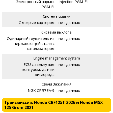
Электронный впрыск
Injection PGM-FI
PGM‑FI
Система смазки
С мокрым картером
нет данных
Система выхлопа
Одинарный глушитель из
нет данных
нержавеющей стали с
катализатором
Engine management system
ECU с замкнутым
нет данных
контуром, датчик
кислорода
Свечи Зажигания
NGK CPR7EA‑9
нет данных
Трансмиссия: Honda CBF125T 2026 и Honda MSX
125 Grom 2021