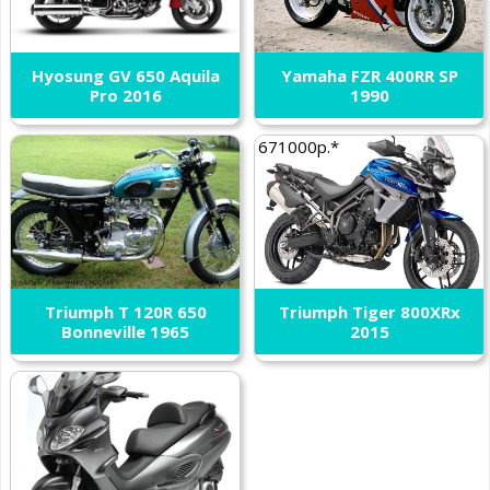
Hyosung GV 650 Aquila
Yamaha FZR 400RR SP
Pro 2016
1990
671000р.*
Triumph T 120R 650
Triumph Tiger 800XRx
Bonneville 1965
2015