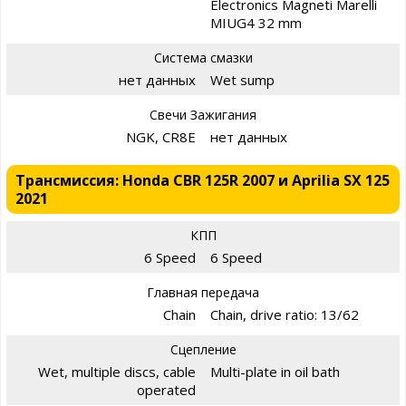
Electronics Magneti Marelli
MIUG4 32 mm
Система смазки
нет данных
Wet sump
Свечи Зажигания
NGK, CR8E
нет данных
Трансмиссия: Honda CBR 125R 2007 и Aprilia SX 125
2021
КПП
6 Speed
6 Speed
Главная передача
Chain
Chain, drive ratio: 13/62
Сцепление
Wet, multiple discs, cable
Multi-plate in oil bath
operated