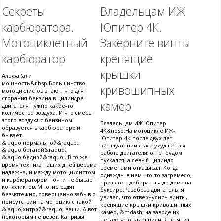
Секреты
Владельцам ИЖ
карбюратора.
Юпитер 4К.
Мотоциклетный
Закерните винты
карбюратор
крепящие
крышки
Альфа (a) и
мощность&nbsp;Большинство
кривошипных
мотоциклистов знают, что для
сгорания бензина в цилиндре
камер
двигателя нужно какое-то
количество воздуха. И что смесь
этого воздуха с бензином
Владельцам ИЖ Юпитер
образуется в карбюраторе и
4К&nbsp;На мотоцикле ИЖ-
бывает
Юпитер-4К после двух лет
&laquo;нормальной&raquo;,
эксплуатации стала ухудшаться
&laquo;богатой&raquo;,
работа двигателя: он с трудом
&laquo;бедной&raquo;. В то же
пускался, а левый цилиндр
время техника наших дней весьма
временами отказывал. Когда
надежна, и между мотоциклистом
однажды в нем что-то загремело,
и карбюратором почти не бывает
пришлось добираться до дома на
конфликтов. Многие ездят
буксире.Разобрав двигатель, я
безмятежно, совершенно забыв о
увидел, что отвернулись винты,
присутствии на мотоцикле такой
крепящие крышки кривошипных
&laquo;хитрой&raquo; вещи. А вот
камер, &mdash; на заводе их
некоторым не везет. Капризы
ненадежно закернили. Я затянул