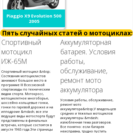
Piaggio X9 Evolution 500
2005
Пять случайных статей о мотоциклах:
Спортивный
Аккумуляторная
мотоцикл
батарея. Условия
ИЖ-65М
работы,
обслуживание,
Спортивный мотоцикл &nbsp;
Состязания мотоциклистов
ремонт мото
занимают большое место в
программе III Всесоюзной
аккумулятора
спартакиады по техническим
видам спорта. Мотокросс,
мотоциклетное многоборье,
Условия работы, обслуживание,
шоссейно-кольцевые гонки,
ремонт мото
гонки по гаревой дорожке и на
аккумулятора&nbsp;У владельцев
ипподроме &mdash; все эти
средних и тяжелых мотоциклов
ведущие виды мотоспорта будут
аккумуляторы &mdash;
представлены в финальных
излюбленная тема разговоров.
встречах, которые состоятся в
Все понятно: если батарея
августе 1965 года.Эти страницы
неисправна, трудно пустить