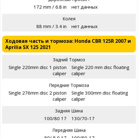
172 mm / 6.8 in
нет данных
Колея
88 mm / 3.4 in
нет данных
Ходовая часть и тормоза: Honda CBR 125R 2007 и
Aprilia SX 125 2021
Задний Тормоз
Single 220mm disc 1 piston
Single 220 mm disc floating
caliper
caliper
Передние Тормоза
Single 276mm disc 2 piston
Single 300mm disc floating
caliper
caliper
Задняя Шина
100/80 17
130/70-17
Передняя Шина
80/ 8 0 17
100/80-17