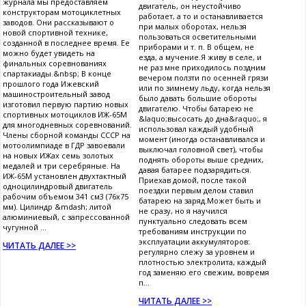
журнала мы предоставляем
двигатель, он неустойчиво
конструкторам мотоциклетных
работает, а то и останавливается
заводов. Они рассказывают о
при малых оборотах, нельзя
новой спортивной технике,
пользоваться осветительными
созданной в последнее время. Ее
приборами и т. п. В общем, не
можно будет увидеть на
езда, а мучение.Я живу в селе, и
финальных соревнованиях
не раз мне приходилось поздним
спартакиады.&nbsp; В конце
вечером ползти по осенней грязи
прошлого года Ижевский
или по зимнему льду, когда нельзя
машиностроительный завод
было давать большие обороты
изготовил первую партию новых
двигателю. Чтобы батарею не
спортивных мотоциклов ИЖ-65М
&laquo;высосать до дна&raquo;, я
для многодневных соревнований.
использовал каждый удобный
Члены сборной команды СССР на
момент (иногда останавливался и
мотоолимпиаде в ГДР завоевали
выключал головной свет), чтобы
на новых ИЖах семь золотых
поднять обороты выше средних,
медалей и три серебряные. На
давая батарее подзарядиться.
ИЖ-65М установлен двухтактный
Приехав домой, после такой
одноцилиндровый двигатель
поездки первым делом ставил
рабочим объемом 341 см3 (76x75
батарею на заряд.Может быть и
мм). Цилиндр &mdash; литой
не сразу, но я научился
алюминиевый, с запрессованной
пунктуально следовать всем
чугунной ...
требованиям инструкции по
эксплуатации аккумуляторов:
ЧИТАТЬ ДАЛЕЕ >>
регулярно слежу за уровнем и
плотностью электролита, каждый
год заменяю его свежим, вовремя
п...
ЧИТАТЬ ДАЛЕЕ >>