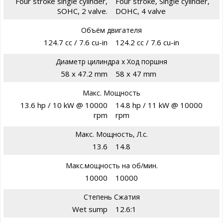
Four stroke single cylinder,
Four stroke, Single cylinder,
SOHC, 2 valve.
DOHC, 4 valve
Объём двигателя
124.7 cc / 7.6 cu-in
124.2 cc / 7.6 cu-in
Диаметр цилиндра х Ход поршня
58 x 47.2 mm
58 x 47 mm
Макс. Мощность
13.6 hp / 10 kW @ 10000
14.8 hp / 11 kW @ 10000
rpm
rpm
Макс. Мощность, Л.с.
13.6
14.8
Макс.мощность на об/мин.
10000
10000
Степень Сжатия
Wet sump
12.6:1