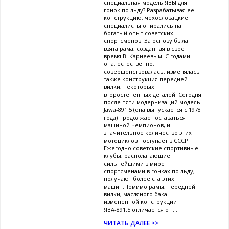
специальная модель ЯВЫ для
гонок по льду? Разрабатывая ее
конструкцию, чехословацкие
специалисты опирались на
богатый опыт советских
спортсменов. За основу была
взята рама, созданная в свое
время В. Карнеевым. С годами
она, естественно,
совершенствовалась, изменялась
также конструкция передней
вилки, некоторых
второстепенных деталей. Сегодня
после пяти модернизаций модель
Jawa-891.5 (она выпускается с 1978
года) продолжает оставаться
машиной чемпионов, и
значительное количество этих
мотоциклов поступает в СССР.
Ежегодно советские спортивные
клубы, располагающие
сильнейшими в мире
спортсменами в гонках по льду,
получают более ста этих
машин.Помимо рамы, передней
вилки, масляного бака
измененной конструкции
ЯВА-891.5 отличается от ...
ЧИТАТЬ ДАЛЕЕ >>