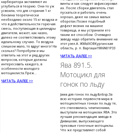
карбюратора заставляют их
винты и как следует зафиксировал
углубиться в теорию. Они-то уж
их. После сборки двигатель стал
усвоили, что для сгорания 1 кг
пускаться и работать очень
бензина теоретически
хорошо, даже на самых малых
необходимо около 15 кг воздуха и
оборотах.Позже подобный
что в действительности горючая
дефект возник на машине
смесь, поступающая в цилиндры
товарища, и мы устранили его
двигателя, может, как назло,
таким же способом. Очевидно
далеко не соответствовать этому
заводу надо обратить внимание на
идеальному случаю. То воздуха
этот узел.А. ЖМЫХОВКурганская
слишком мало, то вдруг много! На
область, р. п. Варгаши1986N01P33
сколько? Попробуем и мы
ответить на этот и ряд других
ЧИТАТЬ ДАЛЕЕ >>
вопросов, которые должны
Ява 891.5.
интересовать каждого, в
особенности молодого
Мотоцикл для
мотоциклиста.Преж...
ЧИТАТЬ ДАЛЕЕ >>
гонок по льду
Jawa для гонок по льду&nbsp;За
всю историю первенств мира в
мотоциклетных гонках по льду те,
кто становились чемпионами,
выступали на мотоциклах ЯВА. Это
лучшая рекомендация завода в
Дивишове, выпускающего
трековые гоночные мотоциклы.
Что же представляет собой