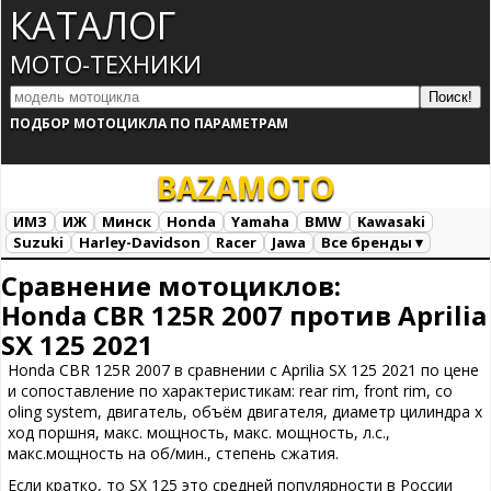
КАТАЛОГ
МОТО-ТЕХНИКИ
ПОДБОР МОТОЦИКЛА ПО ПАРАМЕТРАМ
BAZA
MOTO
ИМЗ
ИЖ
Минск
Honda
Yamaha
BMW
Kawasaki
Suzuki
Harley-Davidson
Racer
Jawa
Все бренды ▾
Все марки
Загрузка...
Сравнение мотоциклов:
Honda CBR 125R 2007 против Aprilia
SX 125 2021
Honda CBR 125R 2007 в сравнении с Aprilia SX 125 2021 по цене
и сопоставление по характеристикам: rear rim, front rim, co
oling system, двигатель, объём двигателя, диаметр цилиндра х
ход поршня, макс. мощность, макс. мощность, л.с.,
макс.мощность на об/мин., степень сжатия.
Если кратко, то SX 125 это средней популярности в России