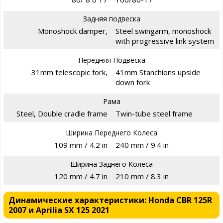
Задняя подвеска
Monoshock damper,
Steel swingarm, monoshock
with progressive link system
Передняя Подвеска
31mm telescopic fork,
41mm Stanchions upside
down fork
Рама
Steel, Double cradle frame
Twin-tube steel frame
Ширина Переднего Колеса
109 mm / 4.2 in
240 mm / 9.4 in
Ширина Заднего Колеса
120 mm / 4.7 in
210 mm / 8.3 in
Динамические характеристики: Honda CBR 125R
2007 и Aprilia SX 125 2021