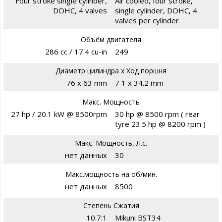
Four stroke single cylinder,
Air cooled, four stroke,
DOHC, 4 valves
single cylinder, DOHC, 4
valves per cylinder
Объём двигателя
286 cc / 17.4 cu-in
249
Диаметр цилиндра х Ход поршня
76 x 63 mm
7 1 x 34.2 mm
Макс. Мощность
27 hp / 20.1 kW @ 8500rpm
30 hp @ 8500 rpm ( rear
tyre 23.5 hp @ 8200 rpm )
Макс. Мощность, Л.с.
нет данных
30
Макс.мощность на об/мин.
нет данных
8500
Степень Сжатия
10.7:1
Mikuni BST34