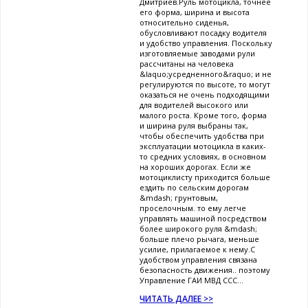
Дмитриев.Руль мотоцикла, точнее
его форма, ширина и высота
относительно сиденья,
обусловливают посадку водителя
и удобство управления. Поскольку
изготовляемые заводами рули
рассчитаны на человека
&laquo;усредненного&raquo; и не
регулируются по высоте, то могут
оказаться не очень подходящими
для водителей высокого или
малого роста. Кроме того, форма
и ширина руля выбраны так,
чтобы обеспечить удобства при
эксплуатации мотоцикла в каких-
то средних условиях, в основном
на хороших дорогах. Если же
мотоциклисту приходится больше
ездить по сельским дорогам
&mdash; грунтовым,
проселочным. то ему легче
управлять машиной посредством
более широкого руля &mdash;
больше плечо рычага, меньше
усилие, прилагаемое к нему.С
удобством управления связана
безопасность движения.. поэтому
Управление ГАИ МВД ССС...
ЧИТАТЬ ДАЛЕЕ >>