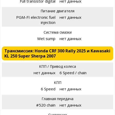
Full transistor digital
нет данных
Питание двигателя
PGM-FI electronic fuel
нет данных
injection
Система смазки
Wet sump
нет данных
Трансмиссия: Honda CRF 300 Rally 2025 и Kawasaki
KL 250 Super Sherpa 2007
КПП / Привод колеса
нет данных
6 Speed / chain
КПП
6 Speed
нет данных
Главная передача
#520 chain
нет данных
Сцепление