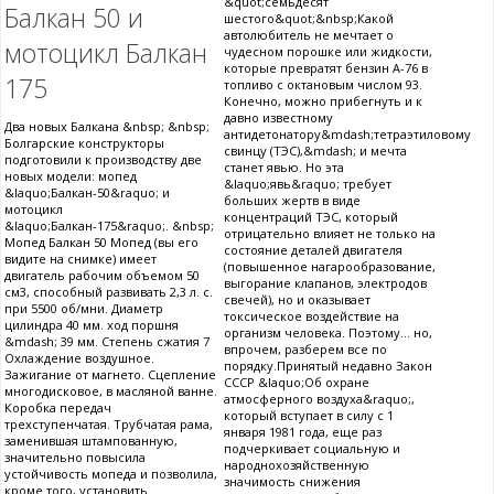
&quot;семьдесят
Балкан 50 и
шестого&quot;&nbsp;Какой
автолюбитель не мечтает о
мотоцикл Балкан
чудесном порошке или жидкости,
которые превратят бензин А-76 в
175
топливо с октановым числом 93.
Конечно, можно прибегнуть и к
давно известному
Два новых Балкана &nbsp; &nbsp;
антидетонатору&mdash;тетраэтиловому
Болгарские конструкторы
свинцу (ТЭС),&mdash; и мечта
подготовили к производству две
станет явью. Но эта
новых модели: мопед
&laquo;явь&raquo; требует
&laquo;Балкан-50&raquo; и
больших жертв в виде
мотоцикл
концентраций ТЭС, который
&laquo;Балкан-175&raquo;. &nbsp;
отрицательно влияет не только на
Мопед Балкан 50 Мопед (вы его
состояние деталей двигателя
видите на снимке) имеет
(повышенное нагарообразование,
двигатель рабочим объемом 50
выгорание клапанов, электродов
см3, способный развивать 2,3 л. с.
свечей), но и оказывает
при 5500 об/мни. Диаметр
токсическое воздействие на
цилиндра 40 мм. ход поршня
организм человека. Поэтому... но,
&mdash; 39 мм. Степень сжатия 7
впрочем, разберем все по
Охлаждение воздушное.
порядку.Принятый недавно Закон
Зажигание от магнето. Сцепление
СССР &laquo;Об охране
многодисковое, в масляной ванне.
атмосферного воздуха&raquo;,
Коробка передач
который вступает в силу с 1
трехступенчатая. Трубчатая рама,
января 1981 года, еще раз
заменившая штампованную,
подчеркивает социальную и
значительно повысила
народнохозяйственную
устойчивость мопеда и позволила,
значимость снижения
кроме того, установить