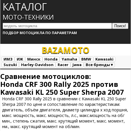
КАТАЛОГ
МОТО-ТЕХНИКИ
ПОДБОР МОТОЦИКЛА ПО ПАРАМЕТРАМ
BAZA
MOTO
ИМЗ
ИЖ
Минск
Honda
Yamaha
BMW
Kawasaki
Suzuki
Harley-Davidson
Racer
Jawa
Все бренды ▾
Все марки
Загрузка...
Сравнение мотоциклов:
Honda CRF 300 Rally 2025 против
Kawasaki KL 250 Super Sherpa 2007
Honda CRF 300 Rally 2025 в сравнении с Kawasaki KL 250 Super
Sherpa 2007 по цене и сопоставление по характеристикам:
двигатель, объём двигателя, диаметр цилиндра х ход поршня,
макс. мощность, макс. мощность, л.с., макс.мощность на об/
мин., степень сжатия, макс. крутящий момент, макс. момент,
нм., макс. крутящий момент на об/мин.