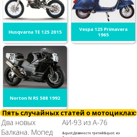
Vespa 125 Primavera
Husqvarna TE 125 2015
1965
Norton N RS 588 1992
Пять случайных статей о мотоциклах:
Два новых
АИ-93 из А-76
Балкана. Мопед
&quot;Девяносто третий&quot; из