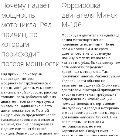
Почему падает
Форсировка
мощность
двигателя Минск
мотоцикла. Ряд
М-106
причин, по
Форсируем двигатель Каждый год
армия мотоспортсменов
которым
пополняется новичками. Но не
всем желающим и не сразу
происходит
удается сесть на спортивную
машину &mdash; их часто не
потеря мощности
хватает в клубах. Выход между тем
есть &mdash; переделка
дорожных мотоциклов. Так
Ряд причин, по которым
поступают многие. Реконструкция
происходит потеря
ходовой части обычно не
мощности&nbsp;Знакомясь с
вызывает затруднений. Сложнее с
новым мотоциклом, мы, кроме
двигателем, в который приходится
максимальной скорости, расхода
вносить изменения, требующие
топлива, веса, рабочего объема
определенной квалификации. В
двигателя, всегда интересуемся
помощь молодым спортсменам
числом лошадиных сил. Часто
мы публикуем сегодня материалы
даже прежде всего. По этой
о форсировке дорожных моторов
цифре можно представить себе,
для машин &mdash; 125 см3. Они
насколько хорошо разгоняется
рассчитаны не только на
машина, как она преодолевает
мотоциклистов, но и на
подъем или тянет боковой
картингистов. Следует иметь в
прицеп. Ведь мощность двигателя
виду, что ресурс двигателя после