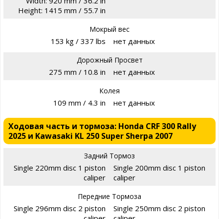
Width: 920 mm / 36.2 in
Height: 1415 mm / 55.7 in
Мокрый вес
153 kg / 337 lbs
нет данных
Дорожный Просвет
275 mm / 10.8 in
нет данных
Колея
109 mm / 4.3 in
нет данных
Ходовая часть и тормоза: Honda CRF 300 Rally
2025 и Kawasaki KL 250 Super Sherpa 2007
Задний Тормоз
Single 220mm disc 1 piston
Single 200mm disc 1 piston
caliper
caliper
Передние Тормоза
Single 296mm disc 2 piston
Single 250mm disc 2 piston
caliper
caliper