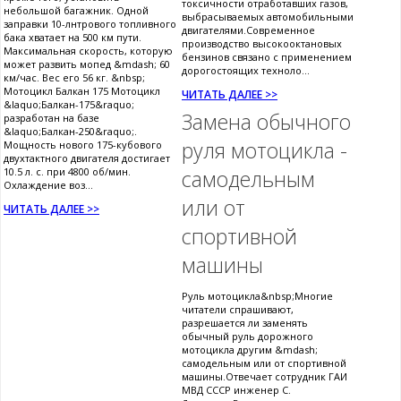
токсичности отработавших газов,
небольшой багажник. Одной
выбрасываемых автомобильными
заправки 10-лнтрового топливного
двигателями.Современное
бака хватает на 500 км пути.
производство высокооктановых
Максимальная скорость, которую
бензинов связано с применением
может развить мопед &mdash; 60
дорогостоящих техноло...
км/час. Вес его 56 кг. &nbsp;
Мотоцикл Балкан 175 Мотоцикл
ЧИТАТЬ ДАЛЕЕ >>
&laquo;Балкан-175&raquo;
Замена обычного
разработан на базе
&laquo;Балкан-250&raquo;.
руля мотоцикла -
Мощность нового 175-кубового
двухтактного двигателя достигает
10.5 л. с. при 4800 об/мин.
самодельным
Охлаждение воз...
или от
ЧИТАТЬ ДАЛЕЕ >>
спортивной
машины
Руль мотоцикла&nbsp;Многие
читатели спрашивают,
разрешается ли заменять
обычный руль дорожного
мотоцикла другим &mdash;
самодельным или от спортивной
машины.Отвечает сотрудник ГАИ
МВД СССР инженер С.