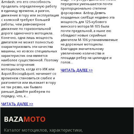
&mdash; это его способность
переделки уменьшается почти
проделать определенную работу
пропорционально степени
в единицу времени, а разгон,
форсировки. &nbsp;Девять
движение в гору или эксплуатация
лошадиных сил!Еще недавно эта
с коляской требуют большей
мощность для 125-кубового
работы, чем равномерное
минского мотора М-105 была
движение по горизонтальной
почти предельной, а ныне ею
дороге одиночного мотоцикла.
обладают новые серийные
Конечно, одна лишь мощность
двигатели М-106 устанавливаемые
двигателя не может полностью
на дорожные мотоциклы.
охарактеризовать эти качества
Благодаря значительному
машины, но из всех специальных
увеличению количества и
характеристик она является
площади ребер на цилиндре и
наиболее существенной. Поэтому
голов...
понятны огорчения
мотоциклиста, когда его ИЖ или
ЧИТАТЬ ДАЛЕЕ >>
&quot;Восход&quot; начинает со
временем становиться слабее и
разгоняется или въезжает в гору
не так резво, как бывало
раньше.Давайте разберем по
порядку, что, к...
ЧИТАТЬ ДАЛЕЕ >>
BAZA
MOTO
Каталог мотоциклов, характеристики,