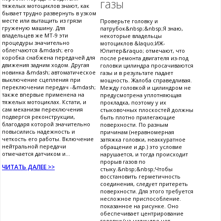
газы
тяжелых мотоциклов знают, как
бывает трудно развернуть в узком
месте или вытащить из грязи
Проверьте головку и
груженую машину. Для
патрубок&nbsp;&nbsp;Я знаю,
владельцев же МТ-9 эти
некоторые владельцы
процедуры значительно
мотоциклов &laquo;ИЖ-
облегчаются &mdash; его
Юпитер&raquo; отмечают, что
коробка снабжена передачей для
после ремонта двигателя из-под
движения задним ходом. Другая
головки цилиндра просачиваются
новинка &mdash; автоматическое
газы и в результате падает
выключение сцепления при
мощность. Жалоба справедливая.
переключении передач -&mdash;
Между головкой и цилиндром не
также впервые применена на
предусмотрена уплотняющая
тяжелых мотоциклах. Кстати, и
прокладка, поэтому у их
сам механизм переключения
стыковочных плоскостей должны
подвергся реконструкции,
быть плотно прилегающие
благодаря которой значительно
поверхности. По разным
повысились надежность и
причинам (неравномерная
четкость его работы. Включение
затяжка головки, неаккуратное
нейтральной передачи
обращение и др.) это условие
отмечается датчиком и...
нарушается, и тогда происходит
прорыв газов по
ЧИТАТЬ ДАЛЕЕ >>
стыку.&nbsp;&nbsp;Чтобы
восстановить герметичность
соединения, следует притереть
поверхности. Для этого требуется
несложное приспособление.
показанное на рисунке. Оно
обеспечивает центрирование
головки (на цилиндре нет