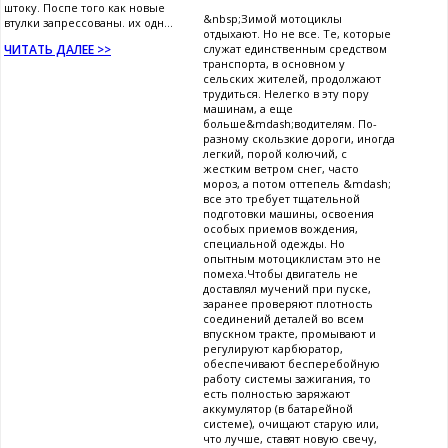
штоку. Поспе того как новые
&nbsp;Зимой мотоциклы
втулки запрессованы. их одн...
отдыхают. Но не все. Те, которые
ЧИТАТЬ ДАЛЕЕ >>
служат единственным средством
транспорта, в основном у
сельских жителей, продолжают
трудиться. Нелегко в эту пору
машинам, а еще
больше&mdash;водителям. По-
разному скользкие дороги, иногда
легкий, порой колючий, с
жестким ветром снег, часто
мороз, а потом оттепель &mdash;
все это требует тщательной
подготовки машины, освоения
особых приемов вождения,
специальной одежды. Но
опытным мотоциклистам это не
помеха.Чтобы двигатель не
доставлял мучений при пуске,
заранее проверяют плотность
соединений деталей во всем
впускном тракте, промывают и
регулируют карбюратор,
обеспечивают бесперебойную
работу системы зажигания, то
есть полностью заряжают
аккумулятор (в батарейной
системе), очищают старую или,
что лучше, ставят новую свечу,