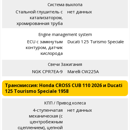
Система выхлопа
Стальной глушитель с
нет данных
катализатором,
хромированная труба
Engine management system
ECU с замкнутым
Ducati 125 Turismo Speciale
контуром, датчик
кислорода
Свечи Зажигания
NGK CPR7EA‑9
Marelli CW225A
Трансмиссия: Honda CROSS CUB 110 2026 и Ducati
125 Tourismo Speciale 1958
КПП / Привод колеса
4‑ступенчатая
нет данных
механическая (с
центробежным
сцеплением), цепной