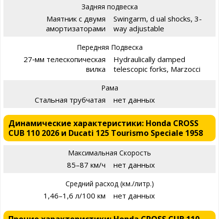
Задняя подвеска
Маятник с двумя
Swingarm, d ual shocks, 3-
амортизаторами
way adjustable
Передняя Подвеска
27‑мм телескопическая
Hydraulically damped
вилка
telescopic forks, Marzocci
Рама
Стальная трубчатая
нет данных
Динамические характеристики: Honda CROSS
CUB 110 2026 и Ducati 125 Tourismo Speciale 1958
Максимальная Скорость
85–87 км/ч
нет данных
Средний расход (км./литр.)
1,46–1,6 л/100 км
нет данных