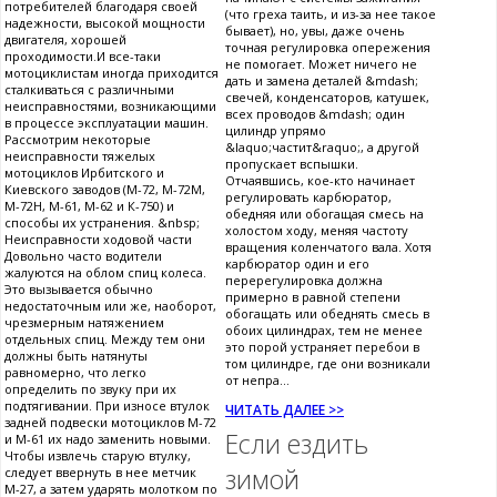
потребителей благодаря своей
(что греха таить, и из-за нее такое
надежности, высокой мощности
бывает), но, увы, даже очень
двигателя, хорошей
точная регулировка опережения
проходимости.И все-таки
не помогает. Может ничего не
мотоциклистам иногда приходится
дать и замена деталей &mdash;
сталкиваться с различными
свечей, конденсаторов, катушек,
неисправностями, возникающими
всех проводов &mdash; один
в процессе эксплуатации машин.
цилиндр упрямо
Рассмотрим некоторые
&laquo;частит&raquo;, а другой
неисправности тяжелых
пропускает вспышки.
мотоциклов Ирбитского и
Отчаявшись, кое-кто начинает
Киевского заводов (М-72, М-72М,
регулировать карбюратор,
М-72Н, М-61, М-62 и К-750) и
обедняя или обогащая смесь на
способы их устранения. &nbsp;
холостом ходу, меняя частоту
Неисправности ходовой части
вращения коленчатого вала. Хотя
Довольно часто водители
карбюратор один и его
жалуются на облом спиц колеса.
перерегулировка должна
Это вызывается обычно
примерно в равной степени
недостаточным или же, наоборот,
обогащать или обеднять смесь в
чрезмерным натяжением
обоих цилиндрах, тем не менее
отдельных спиц. Между тем они
это порой устраняет перебои в
должны быть натянуты
том цилиндре, где они возникали
равномерно, что легко
от непра...
определить по звуку при их
подтягивании. При износе втулок
ЧИТАТЬ ДАЛЕЕ >>
задней подвески мотоциклов М-72
Если ездить
и М-61 их надо заменить новыми.
Чтобы извлечь старую втулку,
зимой
следует ввернуть в нее метчик
М-27, а затем ударять молотком по