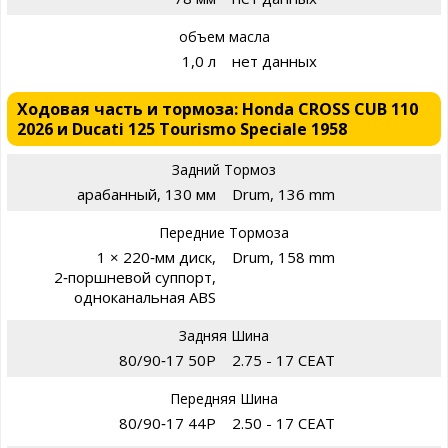
объем масла
1,0 л
нет данных
Ходовая часть и тормоза: Honda CROSS CUB 110
2026 и Ducati 125 Tourismo Speciale 1958
Задний Тормоз
арабанный, 130 мм
Drum, 136 mm
Передние Тормоза
1 × 220‑мм диск,
Drum, 158 mm
2‑поршневой суппорт,
одноканальная ABS
Задняя Шина
80/90‑17 50P
2.75 - 17 CEAT
Передняя Шина
80/90‑17 44P
2.50 - 17 CEAT