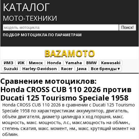
КАТАЛОГ
МОТО-ТЕХНИКИ
ПОДБОР МОТОЦИКЛА ПО ПАРАМЕТРАМ
BAZA
MOTO
ИМЗ
ИЖ
Минск
Honda
Yamaha
BMW
Kawasaki
Suzuki
Harley-Davidson
Racer
Jawa
Все бренды ▾
Все марки
Загрузка...
Сравнение мотоциклов:
Honda CROSS CUB 110 2026 против
Ducati 125 Tourismo Speciale 1958
Honda CROSS CUB 110 2026 в сравнении с Ducati 125 Tourismo
Speciale 1958 по характеристикам: аккумулятор, двигатель,
объём двигателя, диаметр цилиндра х ход поршня, макс.
мощность, макс. мощность, л.с., макс.мощность на об/мин.,
степень сжатия, макс. момент, нм., макс. крутящий момент на
об/мин.