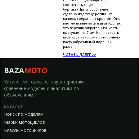
соответствующего
буртика).Приспособление
сделано из двух деревянных
планок, собранных крестом. Оно
плотно вставляется в цилиндр так.
что верхняя закругленная часть
выступает на 7 мм. На плоскость
цилиндра наносим притирочную
пасту (абразивный порошок,
разве...
ЧИТАТЬ ДАЛЕЕ >>
BAZA
MOTO
Каталог мотоциклов, характеристики,
сравнение моделей и аналитика по
объявлениям.
КАТАЛОГ
Поиск по моделям
Марки мотоциклов
Классы мотоциклов