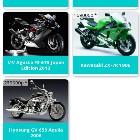
169000р.*
MV Agusta F3 675 Japan
Kawasaki ZX-7R 1996
Edition 2013
239000р.*
Hyosung GV 650 Aquila
2006