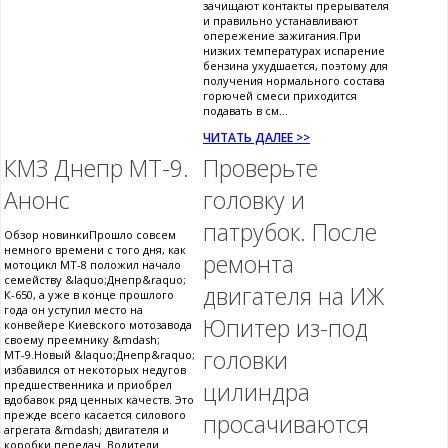
зачищают контакты прерывателя
и правильно устанавливают
опережение зажигания.При
низких температурах испарение
бензина ухудшается, поэтому для
получения нормального состава
горючей смеси приходится
подавать в см...
ЧИТАТЬ ДАЛЕЕ >>
КМЗ Днепр МТ-9.
Проверьте
Анонс
головку и
патрубок. После
Обзор новинкиПрошло совсем
немного времени с того дня, как
ремонта
мотоцикл МТ-8 положил начало
семейству &laquo;Днепр&raquo;
двигателя на ИЖ
К-650, а уже в конце прошлого
года он уступил место на
Юпитер из-под
конвейере Киевского мотозавода
своему преемнику &mdash;
головки
МТ-9.Новый &laquo;Днепр&raquo;
избавился от некоторых недугов
цилиндра
предшественника и приобрел
вдобавок ряд ценных качеств. Это
прежде всего касается силового
просачиваются
агрегата &mdash; двигателя и
коробки передач. Водители